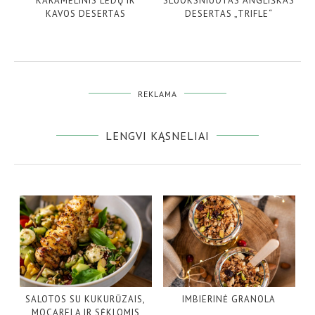
KARAMELINIS LEDŲ IR
SLUOKSNIUOTAS ANGLIŠKAS
KAVOS DESERTAS
DESERTAS „TRIFLE“
REKLAMA
LENGVI KĄSNELIAI
SALOTOS SU KUKURŪZAIS,
IMBIERINĖ GRANOLA
MOCARELA IR SĖKLOMIS