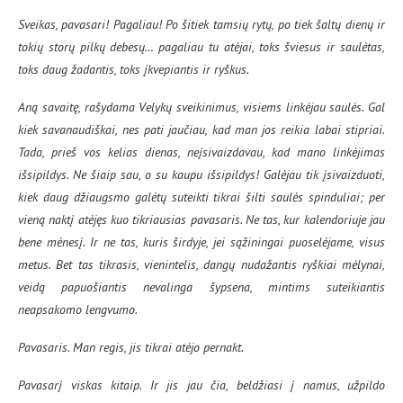
Sveikas, pavasari! Pagaliau! Po šitiek tamsių rytų, po tiek šaltų dienų ir
tokių storų pilkų debesų… pagaliau tu atėjai, toks šviesus ir saulėtas,
toks daug žadantis, toks įkvepiantis ir ryškus.
Aną savaitę, rašydama Velykų sveikinimus, visiems linkėjau saulės. Gal
kiek savanaudiškai, nes pati jaučiau, kad man jos reikia labai stipriai.
Tada, prieš vos kelias dienas, neįsivaizdavau, kad mano linkėjimas
išsipildys. Ne šiaip sau, o su kaupu išsipildys! Galėjau tik įsivaizduoti,
kiek daug džiaugsmo galėtų suteikti tikrai šilti saulės spinduliai; per
vieną naktį atėjęs kuo tikriausias pavasaris. Ne tas, kur kalendoriuje jau
bene mėnesį. Ir ne tas, kuris širdyje, jei sąžiningai puoselėjame, visus
metus. Bet tas tikrasis, vienintelis, dangų nudažantis ryškiai mėlynai,
veidą papuošiantis nevalinga šypsena, mintims suteikiantis
neapsakomo lengvumo.
Pavasaris. Man regis, jis tikrai atėjo pernakt.
Pavasarį viskas kitaip. Ir jis jau čia, beldžiasi į namus, užpildo