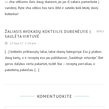
su
chia sėklomis išeis daug skanesni, jei jas iš vakaro pamerksite į
vandenį. Ryte chia sėklos bus tarsi žėlė ir suteiks kiek kitokį skonį
kokteiliui!
ŽALIASIS AVOKADŲ KOKTEILIS DUBENĖLYJE |
REPLY
SAULĖTA VIRTUVĖ
13 Spa ’17 - 2:14 pm
[…] kokteilis priklausytų labai, labai skanių kategorijai. Esu jį plakusi
daug kartų, o ir receptą esu jau publikavusi „Saulėtoje virtuvėje“. Bet
gerus dalykus verta pakartoti, todėl štai – receptą perrašiau, o
patiekimą pakeičiau. […]
KOMENTUOKITE