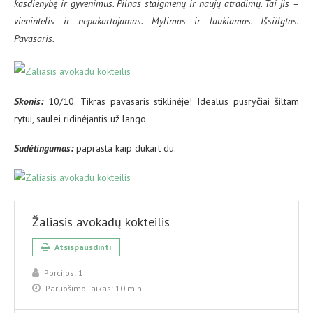
kasdienybę ir gyvenimus. Pilnas staigmenų ir naujų atradimų. Tai jis –
vienintelis ir nepakartojamas. Mylimas ir laukiamas. Išsiilgtas.
Pavasaris.
Skonis:
10/10. Tikras pavasaris stiklinėje! Idealūs pusryčiai šiltam
rytui, saulei ridinėjantis už lango.
Sud
ėtingumas:
paprasta kaip dukart du.
Žaliasis avokadų kokteilis
Atsispausdinti
Porcijos:
1
Paruošimo laikas:
10 min.