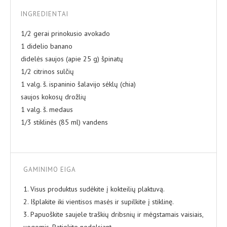
INGREDIENTAI
1/2 gerai prinokusio avokado
1 didelio banano
didelės saujos (apie 25 g) špinatų
1/2 citrinos sulčių
1 valg. š. ispaninio šalavijo sėklų (chia)
saujos kokosų drožlių
1 valg. š. medaus
1/3 stiklinės (85 ml) vandens
GAMINIMO EIGA
1. Visus produktus sudėkite į kokteilių plaktuvą.
2. Išplakite iki vientisos masės ir supilkite į stiklinę.
3. Papuoškite saujele traškių dribsnių ir mėgstamais vaisiais,
uogomis. Patiekite nedelsiant.