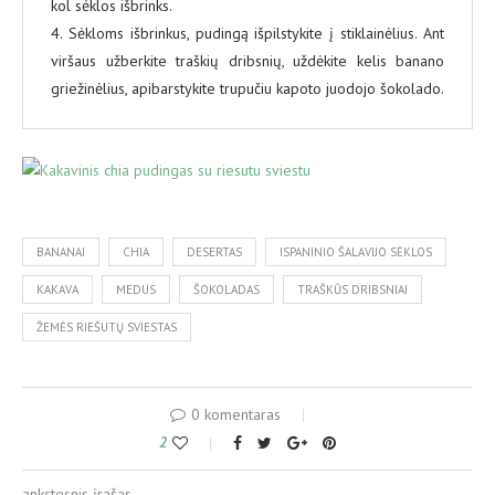
kol sėklos išbrinks.
4. Sėkloms išbrinkus, pudingą išpilstykite į stiklainėlius. Ant
viršaus užberkite traškių dribsnių, uždėkite kelis banano
griežinėlius, apibarstykite trupučiu kapoto juodojo šokolado.
BANANAI
CHIA
DESERTAS
ISPANINIO ŠALAVIJO SĖKLOS
KAKAVA
MEDUS
ŠOKOLADAS
TRAŠKŪS DRIBSNIAI
ŽEMĖS RIEŠUTŲ SVIESTAS
0 komentaras
2
ankstesnis įrašas