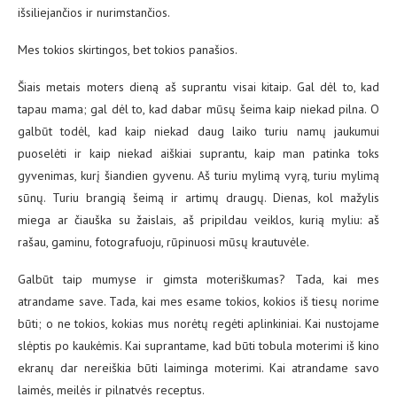
išsiliejančios ir nurimstančios.
Mes tokios skirtingos, bet tokios panašios.
Šiais metais moters dieną aš suprantu visai kitaip. Gal dėl to, kad
tapau mama; gal dėl to, kad dabar mūsų šeima kaip niekad pilna. O
galbūt todėl, kad kaip niekad daug laiko turiu namų jaukumui
puoselėti ir kaip niekad aiškiai suprantu, kaip man patinka toks
gyvenimas, kurį šiandien gyvenu. Aš turiu mylimą vyrą, turiu mylimą
sūnų. Turiu brangią šeimą ir artimų draugų. Dienas, kol mažylis
miega ar čiauška su žaislais, aš pripildau veiklos, kurią myliu: aš
rašau, gaminu, fotografuoju, rūpinuosi mūsų krautuvėle.
Galbūt taip mumyse ir gimsta moteriškumas? Tada, kai mes
atrandame save. Tada, kai mes esame tokios, kokios iš tiesų norime
būti; o ne tokios, kokias mus norėtų regėti aplinkiniai. Kai nustojame
slėptis po kaukėmis. Kai suprantame, kad būti tobula moterimi iš kino
ekranų dar nereiškia būti laiminga moterimi. Kai atrandame savo
laimės, meilės ir pilnatvės receptus.