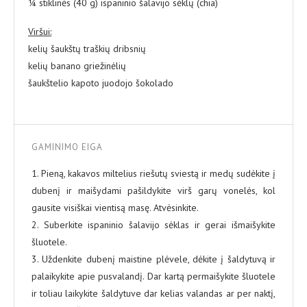
¼ stiklinės (40 g) ispaninio šalavijo sėklų (chia)
Viršui:
kelių šaukštų traškių dribsnių
kelių banano griežinėlių
šaukštelio kapoto juodojo šokolado
GAMINIMO EIGA
1. Pieną, kakavos miltelius riešutų sviestą ir medų sudėkite į
dubenį ir maišydami pašildykite virš garų vonelės, kol
gausite visiškai vientisą masę. Atvėsinkite.
2. Suberkite ispaninio šalavijo sėklas ir gerai išmaišykite
šluotele.
3. Uždenkite dubenį maistine plėvele, dėkite į šaldytuvą ir
palaikykite apie pusvalandį. Dar kartą permaišykite šluotele
ir toliau laikykite šaldytuve dar kelias valandas ar per naktį,