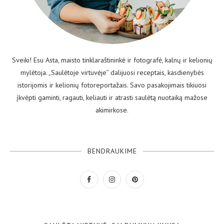
Sveiki! Esu Asta, maisto tinklaraštininkė ir fotografė, kalnų ir kelionių
mylėtoja. „Saulėtoje virtuvėje” dalijuosi receptais, kasdienybės
istorijomis ir kelionių fotoreportažais. Savo pasakojimais tikiuosi
įkvėpti gaminti, ragauti, keliauti ir atrasti saulėtą nuotaiką mažose
akimirkose.
BENDRAUKIME