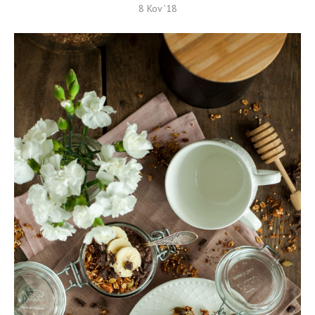
8 Kov ’18