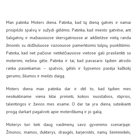
Man patinka Moters diena. Patinka, kad tą dieną gatvės ir namai
prisipildo spalvų ir sužydi gėlėmis. Patinka, kad miesto gatvėse, ant
šaligatvių ir mažiausiuose skersgatviuose ar aikštelėse vietą randa
žmonės su didžiuliuose vazonuose pamerktomis tulpių puokštėmis.
Patinka, kad net pačiose netikėčiausiose vietose gali prasilenkti su
moterimi, nešina gėle. Patinka ir tai, kad pavasaris tądien atrodo
ranka pasiekiamas – spalvos, gėlės ir šypsenos pasėja kažkokį
gerumo, šilumos ir meilės daigą.
Moters diena man patinka dar ir dėl to, kad tądien mes
nesikukliname viena kitai priminti, kokios nuostabios, stiprios,
talentingos ir žavios mes esame. O dar tai yra diena, suteikianti
progą darkart pagalvoti apie moteriškumą ir jo galią.
Moterys turi tiek daug vaidmenų savo gyvenimo scenarijuje.
Žmonos, mamos, dukterys, draugės, karjeristės, namų šeimininkės,