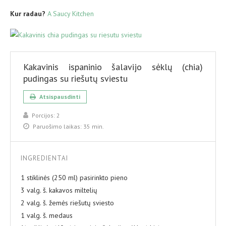
Kur radau?
A Saucy Kitchen
Kakavinis ispaninio šalavijo sėklų (chia)
pudingas su riešutų sviestu
Atsispausdinti
Porcijos:
2
Paruošimo laikas:
35 min.
INGREDIENTAI
1 stiklinės (250 ml) pasirinkto pieno
3 valg. š. kakavos miltelių
2 valg. š. žemės riešutų sviesto
1 valg. š. medaus