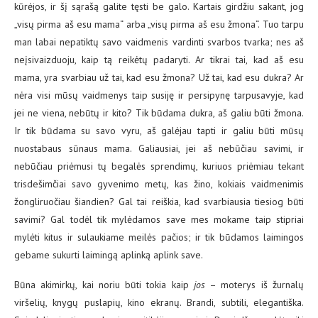
kūrėjos, ir šį sąrašą galite tęsti be galo. Kartais girdžiu sakant, jog
„visų pirma aš esu mama“ arba „visų pirma aš esu žmona“. Tuo tarpu
man labai nepatiktų savo vaidmenis vardinti svarbos tvarka; nes aš
neįsivaizduoju, kaip tą reikėtų padaryti. Ar tikrai tai, kad aš esu
mama, yra svarbiau už tai, kad esu žmona? Už tai, kad esu dukra? Ar
nėra visi mūsų vaidmenys taip susiję ir persipynę tarpusavyje, kad
jei ne viena, nebūtų ir kito? Tik būdama dukra, aš galiu būti žmona.
Ir tik būdama su savo vyru, aš galėjau tapti ir galiu būti mūsų
nuostabaus sūnaus mama. Galiausiai, jei aš nebūčiau savimi, ir
nebūčiau priėmusi tų begalės sprendimų, kuriuos priėmiau tekant
trisdešimčiai savo gyvenimo metų, kas žino, kokiais vaidmenimis
žongliruočiau šiandien? Gal tai reiškia, kad svarbiausia tiesiog būti
savimi? Gal todėl tik mylėdamos save mes mokame taip stipriai
mylėti kitus ir sulaukiame meilės pačios; ir tik būdamos laimingos
gebame sukurti laimingą aplinką aplink save.
Būna akimirkų, kai noriu būti tokia kaip
jos
– moterys iš žurnalų
viršelių, knygų puslapių, kino ekranų. Brandi, subtili, elegantiška.