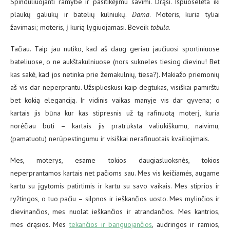
Spinduliuojanti ramybe ir pasitikėjimu savimi. Drąsi. Išpuoselėta iki
plaukų galiukų ir batelių kulniukų.
Dama
. Moteris, kuria tyliai
žavimasi; moteris, į kurią lygiuojamasi. Beveik
tobula
.
Tačiau. Taip jau nutiko, kad aš daug geriau jaučiuosi sportiniuose
bateliuose, o ne aukštakulniuose (nors sukneles tiesiog dievinu! Bet
kas sakė, kad jos netinka prie žemakulnių, tiesa?). Makiažo priemonių
aš vis dar neperprantu. Užsiplieskusi kaip degtukas, visiškai pamirštu
bet kokią eleganciją. Ir vidinis vaikas manyje vis dar gyvena; o
kartais jis būna kur kas stipresnis už tą rafinuotą moterį, kuria
norėčiau būti – kartais jis pratrūksta valiūkiškumu, naivimu,
(pamatuotu) nerūpestingumu ir visiškai nerafinuotais kvailiojimais.
Mes, moterys, esame tokios daugiasluoksnės, tokios
neperprantamos kartais net pačioms sau. Mes vis keičiamės, augame
kartu su įgytomis patirtimis ir kartu su savo vaikais. Mes stiprios ir
ryžtingos, o tuo pačiu – silpnos ir ieškančios uosto. Mes mylinčios ir
dievinančios, mes nuolat ieškančios ir atrandančios. Mes kantrios,
mes drąsios. Mes
tekančios ir banguojančios
, audringos ir ramios,