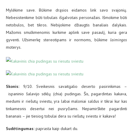
Mylėkime save. Būkime drąsios eidamos link savo svajonių.
Nebesistenkime būti tobulais išgalvotais personažais. Išmokime būti
netobulos, bet tikros. Nebijokime džiaugtis banaliais dalykais.
Mažomis smulkmenomis kurkime aplink save pasaulį, kuria gera
gyventi. Užsimerkę stereotipams ir normoms, būkime
laimingos
moterys.
Skonis:
9/10. Sveikesnis savaitgalio deserto pasirinkimas –
ispaninio šalavijo sėklų (chia) pudingas. Šis, pagardintas kakava,
medumi ir riešutų sviestu, yra labai maloniai saldus ir tikrai kur kas
tinkamesnis desertui nei pusryčiams. Nepamirškite pagardinti
bananais – jie tiesiog tobulai dera su riešutų sviestu ir kakava!
Sudėtingumas:
paprasta kaip dukart du.