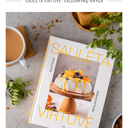
SAULĖTA VIRTUVĖ: SALDUMYNŲ KNYGA