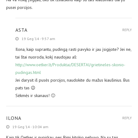
pusei porcijos.
ASTA
REPLY
19 Geg ’14 - 9:57 am
Ilona, kaip suprantu, pudingą rasti pavyko ir jau įsigijote? Jei ne,
tai štai nuoroda, kokį naudojau aš:
http://www.oetker.lt/Produktai/DESERTAI/grietineles-skonio-
pudingas.html
Jei darysit iš pusės porcijos, naudokite du mažus kiaušinius. Bus
pats tas 😉
Sėkmės ir skanaus! 🙂
ILONA
REPLY
19 Geg ’14 - 10:04 am
Kaip tik Oetker ir nupirkau, nes Rimi kitokio nebuvo. Na su tais