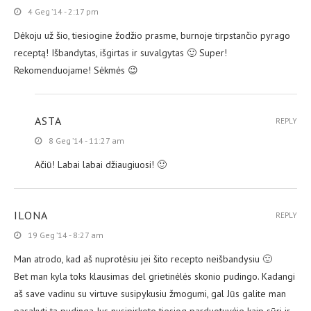
4 Geg ’14 - 2:17 pm
Dėkoju už šio, tiesiogine žodžio prasme, burnoje tirpstančio pyrago
receptą! Išbandytas, išgirtas ir suvalgytas 🙂 Super!
Rekomenduojame! Sėkmės 😉
ASTA
REPLY
8 Geg ’14 - 11:27 am
Ačiū! Labai labai džiaugiuosi! 🙂
ILONA
REPLY
19 Geg ’14 - 8:27 am
Man atrodo, kad aš nuprotėsiu jei šito recepto neišbandysiu 🙂
Bet man kyla toks klausimas del grietinėlės skonio pudingo. Kadangi
aš save vadinu su virtuve susipykusiu žmogumi, gal Jūs galite man