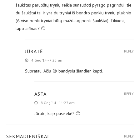
šaukštus paruoštų trynių reikia sunaudoti pyrago pagrindui; tie
du šaukštai tai ir yra du tryniai iš bendro penkių trynių plakinio
(iš viso penki tryniai būtų maždaug penki šaukštai). Tikiuosi,
tapo aiškiau? 🙂
JŪRATĖ
REPLY
4 Geg ’14 - 7:25 am
Supratau. Ačiū 😉 bandysiu šiandien kepti.
ASTA
REPLY
8 Geg ’14 - 11:27 am
Jūrate, kaip pasisekė? 🙂
SEKMADIENIŠKAI
REPLY