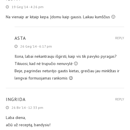
19 Geg ’14 - 4:26 pm
Na vienaip ar kitaip kepa. Įdomu kaip gausis. Laikau kumščius 🙂
ASTA
REPLY
26 Geg ’14 - 6:17 pm
Ilona, labai nekantrauju išgirsti, kaip vis tik pavyko pyragas?
Tikiuosi, kad nė trupučio nenuvylė 🙂
Beje, pagrindas neturėjo gautis kietas, greičiau jau minkštas ir
lengvai formuojamas rankomis 😉
INGRIDA
REPLY
26 Bir ’14 - 12:33 pm
Laba diena,
ačiū už receptą, bandysiu!