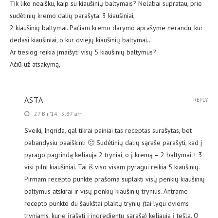
Tik liko neaišku, kaip su kiaušinių baltymais? Nelabai supratau, prie
sudėtinių kremo dalių parašyta: 3 kiaušiniai,
2 kiaušinių baltymai. Pačiam kremo darymo aprašyme nerandu, kur
dedasi kiaušiniai, o kur dviejų kiaušinių baltymai..
Ar tiesiog reikia įmaišyti visų 5 kiaušinių baltymus?
Ačiū už atsakymą,
ASTA
REPLY
27 Bir ’14 - 5:37 am
Sveiki, Ingrida, gal tikrai painiai tas receptas surašytas, bet
pabandysiu paaiškinti 🙂 Sudėtinių dalių sąraše parašyti, kad į
pyrago pagrindą keliauja 2 tryniai, o į kremą – 2 baltymai + 3
visi pilni kiaušiniai. Tai iš viso visam pyragui reikia 5 kiaušinių.
Pirmam recepto punkte prašoma suplakti visų penkių kiaušinių
baltymus atskirai ir visų penkių kiaušinių trynius. Antrame
recepto punkte du šaukštai plaktų trynių (tai lygu dviems
tryniams, kurie įrašyti į ingredientų sąrašą) keliauja į tešlą. O