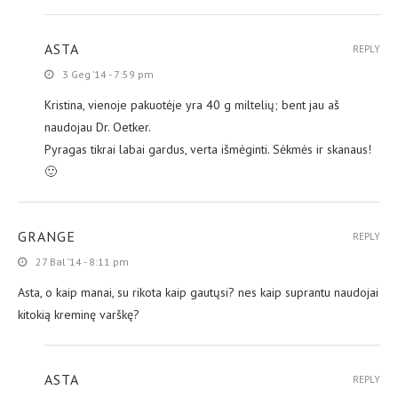
ASTA
REPLY
3 Geg ’14 - 7:59 pm
Kristina, vienoje pakuotėje yra 40 g miltelių; bent jau aš
naudojau Dr. Oetker.
Pyragas tikrai labai gardus, verta išmėginti. Sėkmės ir skanaus!
🙂
GRANGE
REPLY
27 Bal ’14 - 8:11 pm
Asta, o kaip manai, su rikota kaip gautųsi? nes kaip suprantu naudojai
kitokią kreminę varškę?
ASTA
REPLY