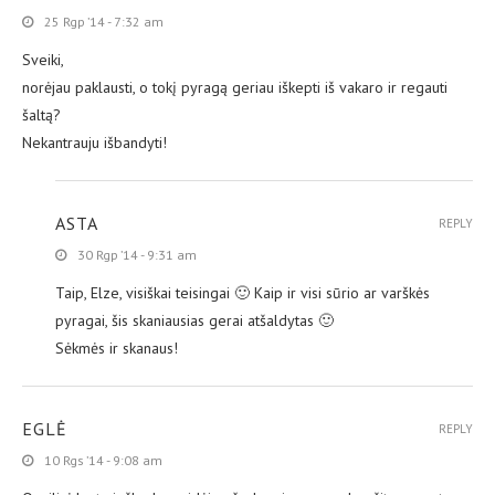
25 Rgp ’14 - 7:32 am
Sveiki,
norėjau paklausti, o tokį pyragą geriau iškepti iš vakaro ir regauti
šaltą?
Nekantrauju išbandyti!
ASTA
REPLY
30 Rgp ’14 - 9:31 am
Taip, Elze, visiškai teisingai 🙂 Kaip ir visi sūrio ar varškės
pyragai, šis skaniausias gerai atšaldytas 🙂
Sėkmės ir skanaus!
EGLĖ
REPLY
10 Rgs ’14 - 9:08 am