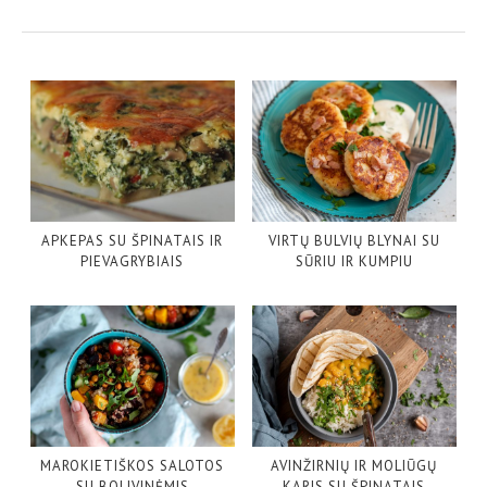
APKEPAS SU ŠPINATAIS IR
VIRTŲ BULVIŲ BLYNAI SU
PIEVAGRYBIAIS
SŪRIU IR KUMPIU
MAROKIETIŠKOS SALOTOS
AVINŽIRNIŲ IR MOLIŪGŲ
SU BOLIVINĖMIS
KARIS SU ŠPINATAIS