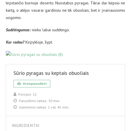
tirpstančio burnoje deserto. Nuostabus pyragas. Tikrai dar kepsiu ne
kartą, o atėjus vasarai gardinsiu ne tik obuoliais, bet ir įvairiausiomis
uogomis.
Sud
ėtingumas:
nieko labai sudėtingo.
Kur radau?
Kirpykloje, šypt.
Sūrio pyragas su keptais obuoliais
Atsispausdinti
Porcijos:
12
Paruošimo laikas:
30 min.
Gaminimo laikas:
1 val. 45 min.
INGREDIENTAI