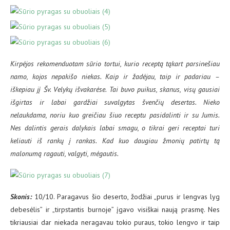
Kirpėjos rekomenduotam sūrio tortui, kurio receptą tąkart parsinešiau
namo, kojos nepakišo niekas. Kaip ir žadėjau, taip ir padariau –
iškepiau jį Šv. Velykų išvakarėse. Tai buvo puikus, skanus, visų gausiai
išgirtas ir labai gardžiai suvalgytas švenčių desertas. Nieko
nelaukdama, noriu kuo greičiau šiuo receptu pasidalinti ir su Jumis.
Nes dalintis gerais dalykais labai smagu, o tikrai geri receptai turi
keliauti iš rankų į rankas. Kad kuo daugiau žmonių patirtų tą
malonumą ragauti, valgyti, mėgautis.
Skonis:
10/10. Paragavus šio deserto, žodžiai „purus ir lengvas lyg
debesėlis” ir „tirpstantis burnoje” įgavo visiškai naują prasmę. Nes
tikriausiai dar niekada neragavau tokio puraus, tokio lengvo ir taip