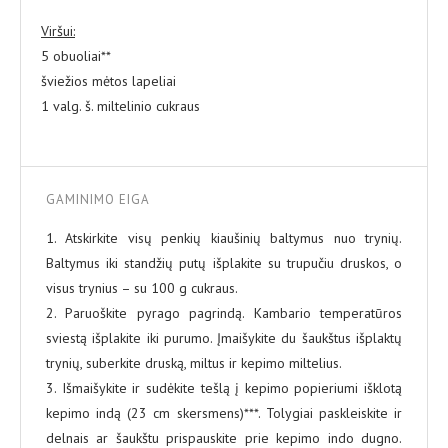
Viršui:
5 obuoliai**
šviežios mėtos lapeliai
1 valg. š. miltelinio cukraus
GAMINIMO EIGA
1. Atskirkite visų penkių kiaušinių baltymus nuo trynių.
Baltymus iki standžių putų išplakite su trupučiu druskos, o
visus trynius – su 100 g cukraus.
2. Paruoškite pyrago pagrindą. Kambario temperatūros
sviestą išplakite iki purumo. Įmaišykite du šaukštus išplaktų
trynių, suberkite druską, miltus ir kepimo miltelius.
3. Išmaišykite ir sudėkite tešlą į kepimo popieriumi išklotą
kepimo indą (23 cm skersmens)***. Tolygiai paskleiskite ir
delnais ar šaukštu prispauskite prie kepimo indo dugno.