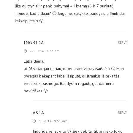
likę du tryniai ir penki baltymai – į kremą (6 ir 7 punktai).
Tikiuosi, kad aiškiau? 🙂 Jeigu ne, sakykite, bandysiu aiškinti dar
kažkaip kitaip 🙂
INGRIDA
REPLY
27 Bir ’14 - 7:33 am
Laba diena,
ačiū! vakar jau dariau, ir bedarant viskas išaiškėjo 🙂 Man
pyragas bekepant labai išsipūtė, o ištraukus iš orkaitės
visus kiek pasmego. Bandysim ragauti, gal dar nėra
beviltiškas 🙂
ASTA
REPLY
3 Lie ’14 - 9:51 am
Indgrida, jei sukrito tik šiek tiek, tai tikrai nieko tokio.