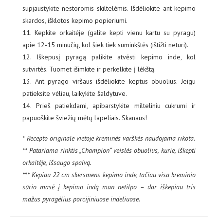
supjaustykite nestoromis skiltelėmis. Išdėliokite ant kepimo
skardos, išklotos kepimo popieriumi.
11. Kepkite orkaitėje (galite kepti vienu kartu su pyragu)
apie 12-15 minučių, kol šiek tiek suminkštės (ištižti neturi).
12. Iškepusį pyragą palikite atvėsti kepimo inde, kol
sutvirtės. Tuomet išimkite ir perkelkite į lėkštą.
13. Ant pyrago viršaus išdėliokite keptus obuolius. Jeigu
patieksite vėliau, laikykite šaldytuve.
14. Prieš patiekdami, apibarstykite milteliniu cukrumi ir
papuoškite šviežių mėtų lapeliais. Skanaus!
* Recepto originale vietoje kreminės varškės naudojama rikota.
** Patariama rinktis „Champion“ veislės obuolius, kurie, iškepti
orkaitėje, išsaugo spalvą.
*** Kepiau 22 cm skersmens kepimo inde, tačiau visa kreminio
sūrio masė į kepimo indą man netilpo – dar iškepiau tris
mažus pyragėlius porcijiniuose indeliuose.