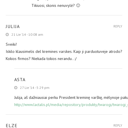
Tikiuosi, skonis nenuvylė? 🙂
JULIJA
REPLY
21 Lie ’14 - 10:08 am
Sveiki!
Iskilo klausimelis del kremines varskes. Kaip ji parduotuveje atrodo?
Kokios firmos? Niekada tokios nerandu.. :/
ASTA
27 Lie ’14 - 5:29 pm
Julija, aš dažniausiai perku President kreminę varškę, mėlynoje pakuo
http://www.lactalis.pl/media/repository/produkty/twarogi/twaro
ELZE
REPLY