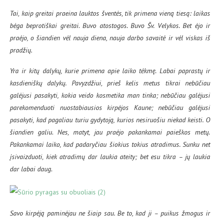
Tai, kaip greitai praeina lauktos šventės, tik primena vieną tiesą: laikas
bėga beprotiškai greitai. Buvo atostogos. Buvo Šv. Velykos. Bet ėjo ir
praėjo, o šiandien vėl nauja diena, nauja darbo savaitė ir vėl viskas iš
pradžių.
Yra ir kitų dalykų, kurie primena apie laiko tėkmę. Labai paprastų ir
kasdieniškų dalykų. Pavyzdžiui, prieš kelis metus tikrai nebūčiau
galėjusi pasakyti, kokia veido kosmetika man tinka; nebūčiau galėjusi
parekomenduoti nuostabiausios kirpėjos Kaune; nebūčiau galėjusi
pasakyti, kad pagaliau turiu gydytoją, kurios nesiruošiu niekad keisti. O
šiandien galiu. Nes, matyt, jau praėjo pakankamai paieškos metų.
Pakankamai laiko, kad padaryčiau šiokius tokius atradimus. Sunku net
įsivaizduoti, kiek atradimų dar laukia ateity; bet esu tikra – jų laukia
dar labai daug.
Savo kirpėją paminėjau ne šiaip sau. Be to, kad ji – puikus žmogus ir