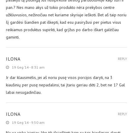
pasakyti tą pudingą Jus nusipirkote tiesiog parduotuvėje kaip sūri ir
pan.? Nes mano akys už tokio produkto nėra prekybos centre
užkliuvusios, nežinočiau net kuriame skyriuje ieškoti. Bet aš taip noriu
šį gardėsi šiandien pat iškepti, kad esu pasiryžusi per pietus visus
reikiamus produktus supirkti, kad grįžus po darbo iškart galėčiau
gaminti.
ILONA
REPLY
19 Geg ’14 - 8:31 am
Ir dar klausimėlis, jei aš noriu pusę visos porcijos daryti, na 3
kiaušinių per pusę nepadalinsi, tai įtariu geriau dėti 2, bet ne 1? Gal
labai nesugadinčiau.
ILONA
REPLY
19 Geg ’14 - 9:50 am
Na va viską įsigijau, liko tik išsiaiškinti kaip su tais kiaušiniais daryti