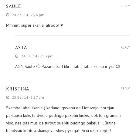
SAULĖ
REPLY
24 Bal ’14 - 7:26 pm
Mmmm, super skaniai atrodo! ♥
ASTA
REPLY
24 Bal ’14 - 7:53 pm
Ačiū, Saule 🙂 Pažadu, kad tikrai labai labai skanu ir yra 😉
KRISTINA
REPLY
25 Bal ’14 - 5:57 pm
Skamba labai skaniai:) kadangi gyvenu ne Lietuvoje, norejau
paklausti koks tu dvieju pudingo pakeliu kiekis, kiek ten gramu is
viso, nes pas mus cia turbut bus kiti pudingo pakeliai… Butinai
bandysiu kepti si skanuji varskes pyraga!! Aciu uz recepta!