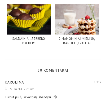
SALDAINIAI „FERRERO
CINAMONINIAI MIELINIŲ
ROCHER”
BANDELIŲ VAFLIAI
39 KOMENTARAI
KAROLINA
REPLY
22 Bal ’14 - 7:23 pm
Turbūt jau šį savaitgalį išbandysiu 🙂