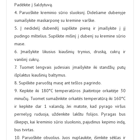
Padėkite į šaldytuvą.
4. Paruoškite kreminio sūrio sluoksnį. Dideliame dubenyje
sumaišykite maskarponę su kremine varške.
5. Į nedidelį dubenėlį supilkite pieną ir įmaišykite į jį
pudingo miltelius. Supilkite mišinį į dubenį su kremine sūrio
mase.
6. Įmaišykite likusius kiaušinių trynius, druską, cukrų ir
vanilinį cukrų.
7. Tuomet lengvais judesiais įmaišykite iki standžių putų
išplaktus kiaušinių baltymus.
8. Supilkite paruoštą masę ant tešlos pagrindo.
9. Kepkite iki 180°C temperatūros įkaitintoje orkaitėje 30
minučių. Tuomet sumažinkite orkaitės temperatūrą iki 160°C
ir kepkite dar 1 valandą. Jei matote, kad pyrago viršus
pernelyg ruduoja, uždenkite lakštu folijos. Pyragas bus
iškepęs, kai kreminio sūrio sluoksnis, pajudinus kepimo indą,
bus tvirtas.
10. Paruoškite obuolius. Juos nuplaukite, išimkite sėklas ir