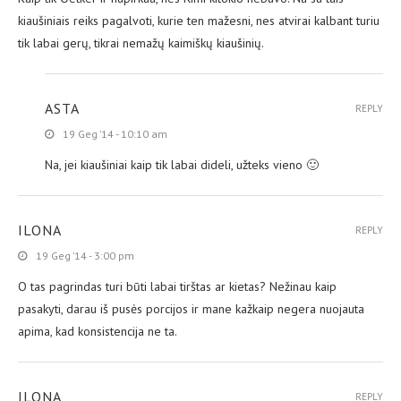
kiaušiniais reiks pagalvoti, kurie ten mažesni, nes atvirai kalbant turiu
tik labai gerų, tikrai nemažų kaimiškų kiaušinių.
ASTA
REPLY
19 Geg ’14 - 10:10 am
Na, jei kiaušiniai kaip tik labai dideli, užteks vieno 🙂
ILONA
REPLY
19 Geg ’14 - 3:00 pm
O tas pagrindas turi būti labai tirštas ar kietas? Nežinau kaip
pasakyti, darau iš pusės porcijos ir mane kažkaip negera nuojauta
apima, kad konsistencija ne ta.
ILONA
REPLY