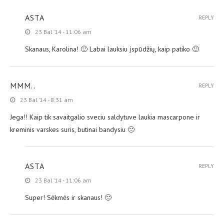
ASTA
REPLY
23 Bal ’14 - 11:06 am
Skanaus, Karolina! 🙂 Labai lauksiu įspūdžių, kaip patiko 🙂
MMM..
REPLY
23 Bal ’14 - 8:31 am
Jega!! Kaip tik savaitgalio sveciu saldytuve laukia mascarpone ir
kreminis varskes suris, butinai bandysiu 🙂
ASTA
REPLY
23 Bal ’14 - 11:06 am
Super! Sėkmės ir skanaus! 🙂