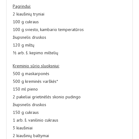
Pagrindui:
2 kiaušinių tryniai
100 g cukraus
100 g sviesto, kambario temperatūros
žiupsnelis druskos
120 g miltų
½ arb. š. kepimo miltelių
Kreminio sūrio sluoksniui:
500 g maskarponės
500 g kreminės varškės*
150 ml pieno
2 pakeliai grietinėlės skonio pudingo
žiupsnelis druskos
150 g cukraus
1 arb. š. vanilinio cukraus
3 kiaušiniai
2 kiaušinių baltymai