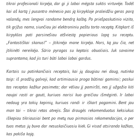
tikrai profesionali kirpėja, dar gi ji labai mėgsta suktis virtuvėje. Todėl
kai aš kartą į pusantro mėnesio pas ją kirpykloje praleidžiu geras porą
valandų, mes lengvai randame bendrą kalbą. Po priešpaskutinio vizito,
tik grįžus namo, siunčiau jai elektroniniu paštu torto receptą. Kitąkart iš
kirpyklos pati parsinešiau atšviestą popieriaus lapą su receptu.
„Fantastiškai skanus!” – įtikinėjo mane kirpėja. Nors, ką jau čia, net
įtikinėti nereikėjo. Sūrio pyragas su keptais obuoliais. Juk savaime
suprantama, kad jis turi būti labai labai gardus.
Kartais su patinkančiais receptais, kai jų daugiau nei daug, nutinka
taip: iš pradžių galvoji, kad artimiausia proga būtinai gaminsi; paskui
tas receptas kažkur pasimeta; dar vėliau jį pamiršti, nes jį užgožia kiti
naujai rasti ar gauti, kuriuos norisi kuo greičiau išmėginti. Ir labai
nedaug yra tokių kepinių, kuriuos randi ir iškart pagamini. Bent jau
man tai – tikrai retas atvejis. Štai draugės rekomenduotus keksiukus
iškepiau tikriausiai bent po metų nuo pirmosios rekomendacijos, o per
tuos metus jų buvo dar nesuskaičiuosiu kiek. Gi visad atsiranda kažkas,
kas pakiša koją.