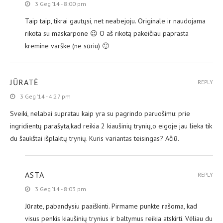
3 Geg ’14 - 8:00 pm
Taip taip, tikrai gautųsi, net neabejoju. Originale ir naudojama
rikota su maskarpone 😉 O aš rikotą pakeičiau paprasta
kremine varške (ne sūriu) 🙂
JŪRATĖ
REPLY
3 Geg ’14 - 4:27 pm
Sveiki, nelabai supratau kaip yra su pagrindo paruošimu: prie
ingridientų parašyta,kad reikia 2 kiaušinių trynių,o eigoje jau lieka tik
du šaukštai išplaktų trynių. Kuris variantas teisingas? Ačiū.
ASTA
REPLY
3 Geg ’14 - 8:03 pm
Jūrate, pabandysiu paaiškinti. Pirmame punkte rašoma, kad
visus penkis kiaušinių trynius ir baltymus reikia atskirti. Vėliau du