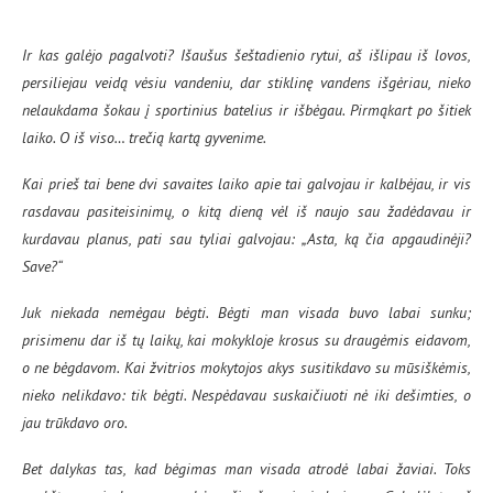
Ir kas galėjo pagalvoti? Išaušus šeštadienio rytui, aš išlipau iš lovos,
persiliejau veidą vėsiu vandeniu, dar stiklinę vandens išgėriau, nieko
nelaukdama šokau į sportinius batelius ir išbėgau. Pirmąkart po šitiek
laiko. O iš viso… trečią kartą gyvenime.
Kai prieš tai bene dvi savaites laiko apie tai galvojau ir kalbėjau, ir vis
rasdavau pasiteisinimų, o kitą dieną vėl iš naujo sau žadėdavau ir
kurdavau planus, pati sau tyliai galvojau: „Asta, ką čia apgaudinėji?
Save?“
Juk niekada nemėgau bėgti. Bėgti man visada buvo labai sunku;
prisimenu dar iš tų laikų, kai mokykloje krosus su draugėmis eidavom,
o ne bėgdavom. Kai žvitrios mokytojos akys susitikdavo su mūsiškėmis,
nieko nelikdavo: tik bėgti. Nespėdavau suskaičiuoti nė iki dešimties, o
jau trūkdavo oro.
Bet dalykas tas, kad bėgimas man visada atrodė labai žaviai. Toks