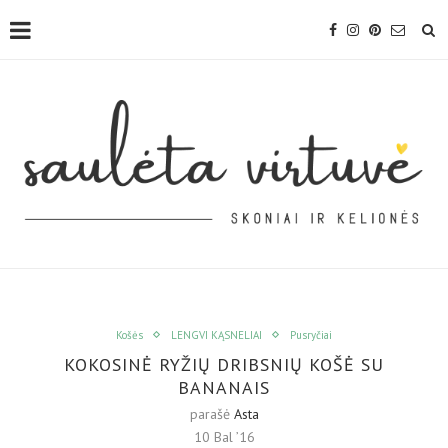
Košės
LENGVI KĄSNELIAI
Pusryčiai
KOKOSINĖ RYŽIŲ DRIBSNIŲ KOŠĖ SU
BANANAIS
parašė
Asta
10 Bal ’16