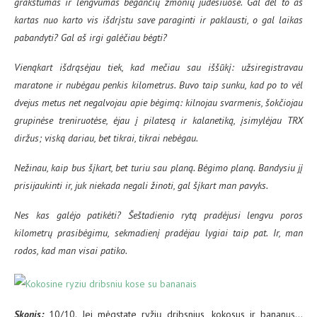
grakštumas ir lengvumas bėgančių žmonių judesiuose. Gal dėl to aš
kartas nuo karto vis išdrįstu save paraginti ir paklausti, o gal laikas
pabandyti? Gal aš irgi galėčiau bėgti?
Vienąkart išdrąsėjau tiek, kad mečiau sau iššūkį: užsiregistravau
maratone ir nubėgau penkis kilometrus. Buvo taip sunku, kad po to vėl
dvejus metus net negalvojau apie bėgimą: kilnojau svarmenis, šokčiojau
grupinėse treniruotėse, ėjau į pilatesą ir kalanetiką, įsimylėjau TRX
diržus; viską dariau, bet tikrai, tikrai nebėgau.
Nežinau, kaip bus šįkart, bet turiu sau planą. Bėgimo planą. Bandysiu jį
prisijaukinti ir, juk niekada negali žinoti, gal šįkart man pavyks.
Nes kas galėjo patikėti? Šeštadienio rytą pradėjusi lengvu poros
kilometrų prasibėgimu, sekmadienį pradėjau lygiai taip pat. Ir, man
rodos, kad man visai patiko.
Skonis:
10/10. Jei mėgstate ryžių dribsnius, kokosus ir bananus…