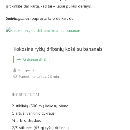
įsitikinkite dar kartą, kad tai – labai puikus derinys.
Sud
ėtingumas:
paprasta kaip du kart du.
Kokosinė ryžių dribsnių košė su bananais
Atsispausdinti
Porcijos:
2
Paruošimo laikas:
20 min.
INGREDIENTAI
2 stiklinių (500 ml) kokosų pieno
1 arb. š. vanilinio cukraus
¼ arb. š. druskos
2/3 stiklinės (65 g) ryžių dribsnių