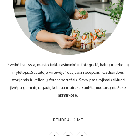
Sveiki! Esu Asta, maisto tinklaraštininkė ir fotografė, kalnų ir kelionių
mylėtoja. „Saulėtoje virtuvėje” dalijuosi receptais, kasdienybės
istorijomis ir kelionių fotoreportažais. Savo pasakojimais tikiuosi
įkvėpti gaminti, ragauti, keliauti ir atrasti saulėtą nuotaiką mažose
akimirkose.
BENDRAUKIME