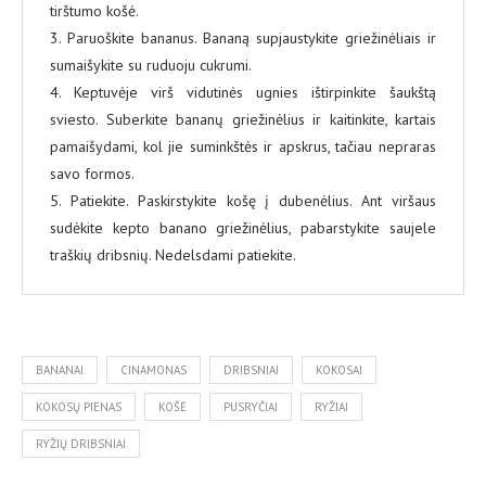
tirštumo košė.
3. Paruoškite bananus. Bananą supjaustykite griežinėliais ir
sumaišykite su ruduoju cukrumi.
4. Keptuvėje virš vidutinės ugnies ištirpinkite šaukštą
sviesto. Suberkite bananų griežinėlius ir kaitinkite, kartais
pamaišydami, kol jie suminkštės ir apskrus, tačiau nepraras
savo formos.
5. Patiekite. Paskirstykite košę į dubenėlius. Ant viršaus
sudėkite kepto banano griežinėlius, pabarstykite saujele
traškių dribsnių. Nedelsdami patiekite.
BANANAI
CINAMONAS
DRIBSNIAI
KOKOSAI
KOKOSŲ PIENAS
KOŠĖ
PUSRYČIAI
RYŽIAI
RYŽIŲ DRIBSNIAI