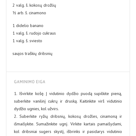
2 valg. š. kokosų drožlių
½ arb. š. cinamono
1 didelio banano
1 valg. š. rudojo cukraus
1 valg. š. sviesto
saujos traškių dribsnių
GAMINIMO EIGA
1. Išvirkite košę. Į vidutinio dydžio puodą supilkite pieną,
suberkite vanilinį cukrų ir druską. Kaitinkite virš vidutinio
dydžio ugnies, kol užvirs.
2. Suberkite ryžių dribsnių, kokosų drožles, cinamoną ir
išmaišykite. Sumažinkite ugnį. Virkite kartais pamaišydami,
kol dribsniai sugers skystį, išbrinks ir pasidarys vidutinio