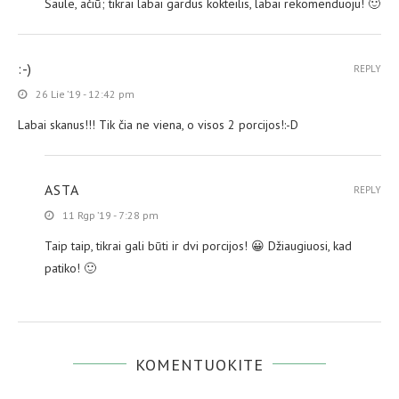
Saule, ačiū; tikrai labai gardus kokteilis, labai rekomenduoju! 🙂
:-)
REPLY
26 Lie ’19 - 12:42 pm
Labai skanus!!! Tik čia ne viena, o visos 2 porcijos!:-D
ASTA
REPLY
11 Rgp ’19 - 7:28 pm
Taip taip, tikrai gali būti ir dvi porcijos! 😀 Džiaugiuosi, kad
patiko! 🙂
KOMENTUOKITE