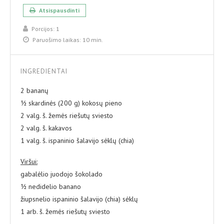
Atsispausdinti
Porcijos:
1
Paruošimo laikas:
10 min.
INGREDIENTAI
2 bananų
½ skardinės (200 g) kokosų pieno
2 valg. š. žemės riešutų sviesto
2 valg. š. kakavos
1 valg. š. ispaninio šalavijo sėklų (chia)
Viršui:
gabalėlio juodojo šokolado
½ nedidelio banano
žiupsnelio ispaninio šalavijo (chia) sėklų
1 arb. š. žemės riešutų sviesto