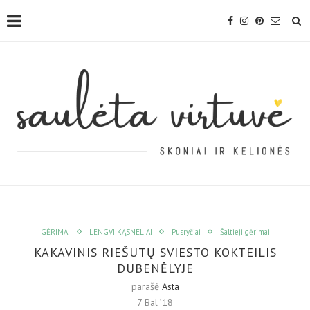
GĖRIMAI
LENGVI KĄSNELIAI
Pusryčiai
Šaltieji gėrimai
KAKAVINIS RIEŠUTŲ SVIESTO KOKTEILIS
DUBENĖLYJE
parašė
Asta
7 Bal ’18