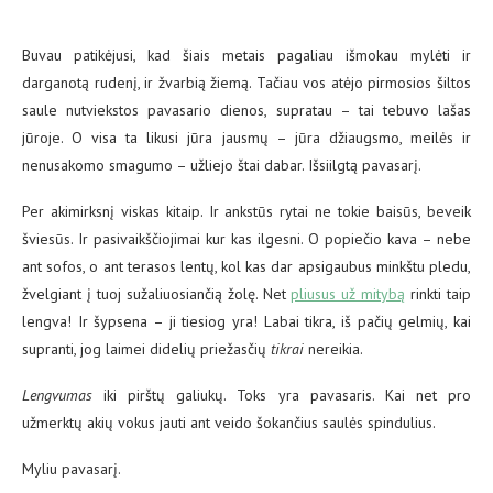
Buvau patikėjusi, kad šiais metais pagaliau išmokau mylėti ir
darganotą rudenį, ir žvarbią žiemą. Tačiau vos atėjo pirmosios šiltos
saule nutviekstos pavasario dienos, supratau – tai tebuvo lašas
jūroje. O visa ta likusi jūra jausmų – jūra džiaugsmo, meilės ir
nenusakomo smagumo – užliejo štai dabar. Išsiilgtą pavasarį.
Per akimirksnį viskas kitaip. Ir ankstūs rytai ne tokie baisūs, beveik
šviesūs. Ir pasivaikščiojimai kur kas ilgesni. O popiečio kava – nebe
ant sofos, o ant terasos lentų, kol kas dar apsigaubus minkštu pledu,
žvelgiant į tuoj sužaliuosiančią žolę. Net
pliusus už mitybą
rinkti taip
lengva! Ir šypsena – ji tiesiog yra! Labai tikra, iš pačių gelmių, kai
supranti, jog laimei didelių priežasčių
tikrai
nereikia.
Lengvumas
iki pirštų galiukų. Toks yra pavasaris. Kai net pro
užmerktų akių vokus jauti ant veido šokančius saulės spindulius.
Myliu pavasarį.