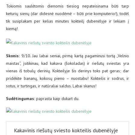
Tokiomis saulėtomis dienomis tiesiog nepateisinama būti tarp
keturių sienų (dar didesnė nuodėmė – būti prie kompiuterio!), todėl
tik susiplakam per kelias minutes kokteilį dubenėlyje ir lekiam į
kiemą!
Skonis:
9/10. Jau labai seniai, pirmą kartą pagaminusi tortą „Velnio
maistas“, įsitikinau, kad kakava (šokoladas) ir riešutų sviestas yra
vienas iš tobulų derinių. Kokteilyje šis derinys toks pat geras; dar
pridėkite bananų, kokosų pieno – nuostabu! Kokteilis ir sodrus, ir
sotus, ir turtingas, ir natūraliai saldus. Labai skanus!
Sudėtingumas:
paprasta kaip dukart du.
Kakavinis riešutų sviesto kokteilis dubenėlyje