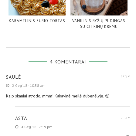
KARAMELINIS SŪRIO TORTAS
VANILINIS RYŽIŲ PUDINGAS
SU CITRINŲ KREMU
4 KOMENTARAI
SAULĖ
REPLY
2 Geg ’18 - 10:58 am
Kaip skaniai atrodo, mmm! Kakavinė meilė dubenėlyje. 🙂
ASTA
REPLY
4 Geg ’18 - 7:19 pm