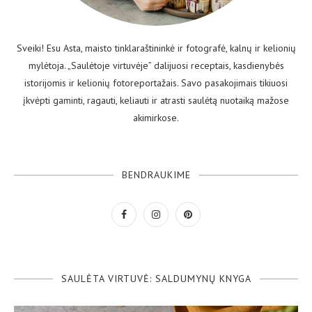
Sveiki! Esu Asta, maisto tinklaraštininkė ir fotografė, kalnų ir kelionių
mylėtoja. „Saulėtoje virtuvėje” dalijuosi receptais, kasdienybės
istorijomis ir kelionių fotoreportažais. Savo pasakojimais tikiuosi
įkvėpti gaminti, ragauti, keliauti ir atrasti saulėtą nuotaiką mažose
akimirkose.
BENDRAUKIME
SAULĖTA VIRTUVĖ: SALDUMYNŲ KNYGA