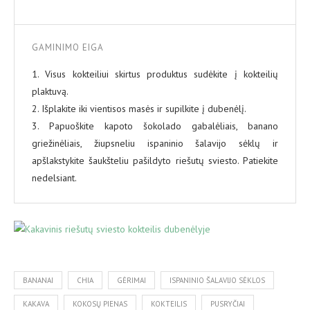
GAMINIMO EIGA
1. Visus kokteiliui skirtus produktus sudėkite į kokteilių
plaktuvą.
2. Išplakite iki vientisos masės ir supilkite į dubenėlį.
3. Papuoškite kapoto šokolado gabalėliais, banano
griežinėliais, žiupsneliu ispaninio šalavijo sėklų ir
apšlakstykite šaukšteliu pašildyto riešutų sviesto. Patiekite
nedelsiant.
BANANAI
CHIA
GĖRIMAI
ISPANINIO ŠALAVIJO SĖKLOS
KAKAVA
KOKOSŲ PIENAS
KOKTEILIS
PUSRYČIAI