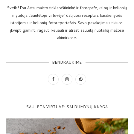
Sveiki! Esu Asta, maisto tinklaraštininkė ir fotografė, kalnų ir kelionių
mylėtoja. „Saulėtoje virtuvėje” dalijuosi receptais, kasdienybės
istorijomis ir kelionių fotoreportažais. Savo pasakojimais tikiuosi
įkvėpti gaminti, ragauti, keliauti ir atrasti saulėtą nuotaiką mažose
akimirkose.
BENDRAUKIME
SAULĖTA VIRTUVĖ: SALDUMYNŲ KNYGA