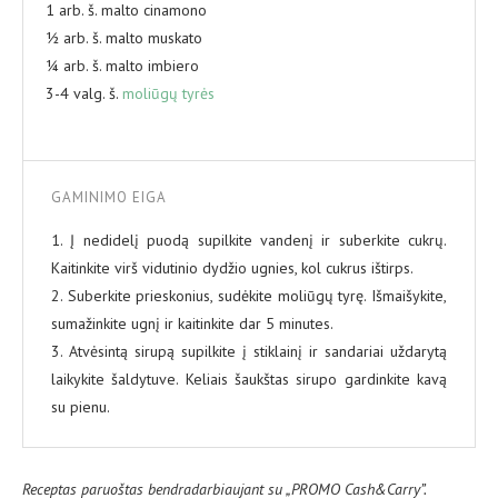
1 arb. š. malto cinamono
½ arb. š. malto muskato
¼ arb. š. malto imbiero
3-4 valg. š.
moliūgų tyrės
GAMINIMO EIGA
1. Į nedidelį puodą supilkite vandenį ir suberkite cukrų.
Kaitinkite virš vidutinio dydžio ugnies, kol cukrus ištirps.
2. Suberkite prieskonius, sudėkite moliūgų tyrę. Išmaišykite,
sumažinkite ugnį ir kaitinkite dar 5 minutes.
3. Atvėsintą sirupą supilkite į stiklainį ir sandariai uždarytą
laikykite šaldytuve. Keliais šaukštas sirupo gardinkite kavą
su pienu.
Receptas paruoštas bendradarbiaujant su „PROMO Cash&Carry”.