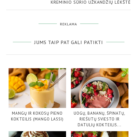
KREMINIO SŪRIO UŽKANDŽIŲ LĖKŠTĖ
REKLAMA
JUMS TAIP PAT GALI PATIKTI
MANGŲ IR KOKOSŲ PIENO
UOGŲ, BANANŲ, ŠPINATŲ,
KOKTEILIS (MANGO LASSI)
RIEŠUTŲ SVIESTO IR
DATULIŲ KOKTEILIS...