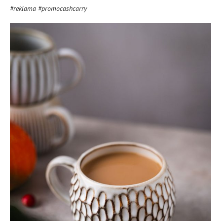
#reklama #promocashcarry