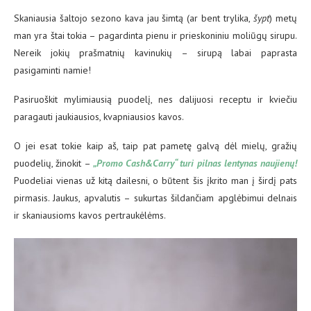
Skaniausia šaltojo sezono kava jau šimtą (ar bent trylika,
šypt
) metų
man yra štai tokia – pagardinta pienu ir prieskoniniu moliūgų sirupu.
Nereik jokių prašmatnių kavinukių – sirupą labai paprasta
pasigaminti namie!
Pasiruoškit mylimiausią puodelį, nes dalijuosi receptu ir kviečiu
paragauti jaukiausios, kvapniausios kavos.
O jei esat tokie kaip aš, taip pat pametę galvą dėl mielų, gražių
puodelių, žinokit –
„Promo Cash&Carry“ turi pilnas lentynas naujienų!
Puodeliai vienas už kitą dailesni, o būtent šis įkrito man į širdį pats
pirmasis. Jaukus, apvalutis – sukurtas šildančiam apglėbimui delnais
ir skaniausioms kavos pertraukėlėms.