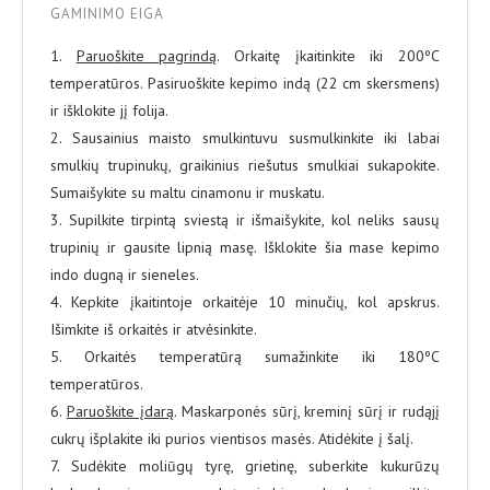
GAMINIMO EIGA
1.
Paruoškite pagrindą
. Orkaitę įkaitinkite iki 200ºC
temperatūros. Pasiruoškite kepimo indą (22 cm skersmens)
ir išklokite jį folija.
2. Sausainius maisto smulkintuvu susmulkinkite iki labai
smulkių trupinukų, graikinius riešutus smulkiai sukapokite.
Sumaišykite su maltu cinamonu ir muskatu.
3. Supilkite tirpintą sviestą ir išmaišykite, kol neliks sausų
trupinių ir gausite lipnią masę. Išklokite šia mase kepimo
indo dugną ir sieneles.
4. Kepkite įkaitintoje orkaitėje 10 minučių, kol apskrus.
Išimkite iš orkaitės ir atvėsinkite.
5. Orkaitės temperatūrą sumažinkite iki 180ºC
temperatūros.
6.
Paruoškite įdarą
. Maskarponės sūrį, kreminį sūrį ir rudąjį
cukrų išplakite iki purios vientisos masės. Atidėkite į šalį.
7. Sudėkite moliūgų tyrę, grietinę, suberkite kukurūzų