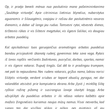
Op, ir praėjo beveik mėnuo nuo paskutinio mano pašeimininkavimo
„Saulėtoje virtuvėje“. Apie citrininius lietinius blynelius, nubarstytus
aguonomis ir šilauogėmis, svajojau ir rašiau dar paskutinėmis vasaros
dienomis, o dabar už lango jau ruduo. Tamsesni rytai, vėsesnės dienos,
tirštesnis rūkas ir vis šiltesni megztukai, vis ilgesni šalikai, vis daugiau
arbatos puodelių.
Kol apsikabinusi tuos garuojančius aromatingos arbatos puodelius
bandau prisijaukinti ūkanotą rudenį, gyvenimas teka sava vaga. Rytais
iš lovos ropštis verčiantis žadintuvas, pusryčiai, darbas, sportas, namai
ir vis ilgesni vakarai. Truputį tingūs. Gal dėl to ir pradingau trumpam,
net pati to nejausdama. Nes rudens vakarais, grįžus namo, labiau norisi
šildytis virtuvėje, verdant sriubas ar kepant obuolių pyragus, nei dar
valandėlei atsisėsti prie kompiuterio ekrano. Arba įlysti į minkštą šiltą
ryškiai rožinę pižamą ir susirangius lovoje skaityti knygą. Arba
užsiplikyti du puodelius arbatos ir iki vėlaus vakaro kalbėtis apie
mažais žingsneliais kuriamus naujus mūsų namus. Visai nesvarbu, kad
sienos ten dar visiškai plikos ir pilkos, nes mintimis aš jau