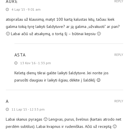
AURE
REPLY
4 Lap ’15 - 9:01 am
atsiprašau už klausimą, matyt 100 kartą kalustas kitų, tačiau: kiek
galima tokią tyrę laikyti šaldytuve? ar ją galima „užvakuoti” ar pan?
🙂 Labai ačiū už atsakymą, o tortą šį – būtinai kepsiu 🙂
ASTA
REPLY
13 Kov ’16 - 1:33 pm
Keletą dienų tikrai galite laikyti šaldytuve. Jei norite jos
paruošti daugiau ir laikyti ilgiau, dėkite į šaldiklį 😉
A
REPLY
11 Lap ’15 - 12:53 pm
Labai skanus pyragas 🙂 Lengvas, purus, švelnus (kartais atrodo net
perdėm subtilus). Labai kvapnus ir rudeniškas. Ačiū už receptą 🙂