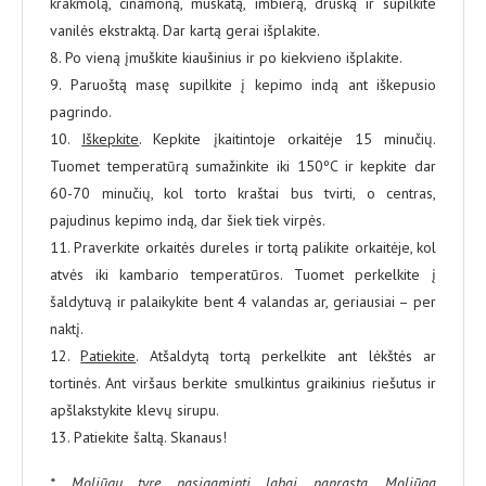
krakmolą, cinamoną, muskatą, imbierą, druską ir supilkite
vanilės ekstraktą. Dar kartą gerai išplakite.
8. Po vieną įmuškite kiaušinius ir po kiekvieno išplakite.
9. Paruoštą masę supilkite į kepimo indą ant iškepusio
pagrindo.
10.
Iškepkite
. Kepkite įkaitintoje orkaitėje 15 minučių.
Tuomet temperatūrą sumažinkite iki 150ºC ir kepkite dar
60-70 minučių, kol torto kraštai bus tvirti, o centras,
pajudinus kepimo indą, dar šiek tiek virpės.
11. Praverkite orkaitės dureles ir tortą palikite orkaitėje, kol
atvės iki kambario temperatūros. Tuomet perkelkite į
šaldytuvą ir palaikykite bent 4 valandas ar, geriausiai – per
naktį.
12.
Patiekite
. Atšaldytą tortą perkelkite ant lėkštės ar
tortinės. Ant viršaus berkite smulkintus graikinius riešutus ir
apšlakstykite klevų sirupu.
13. Patiekite šaltą. Skanaus!
* Moliūgų tyrę pasigaminti labai paprasta. Moliūgą