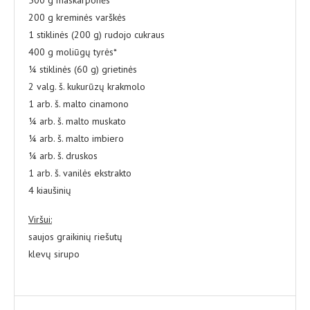
200 g kreminės varškės
1 stiklinės (200 g) rudojo cukraus
400 g moliūgų tyrės*
¼ stiklinės (60 g) grietinės
2 valg. š. kukurūzų krakmolo
1 arb. š. malto cinamono
¼ arb. š. malto muskato
¼ arb. š. malto imbiero
¼ arb. š. druskos
1 arb. š. vanilės ekstrakto
4 kiaušinių
Viršui:
saujos graikinių riešutų
klevų sirupo