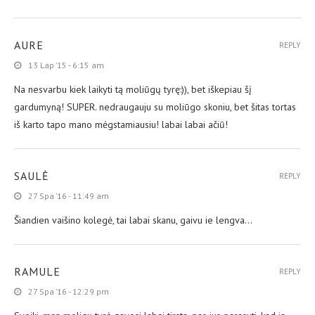
AURE
REPLY
13 Lap ’15 - 6:15 am
Na nesvarbu kiek laikyti tą moliūgų tyrę:)), bet iškepiau šį
gardumyną! SUPER. nedraugauju su moliūgo skoniu, bet šitas tortas
iš karto tapo mano mėgstamiausiu! labai labai ačiū!
SAULĖ
REPLY
27 Spa ’16 - 11:49 am
Šiandien vaišino kolegė, tai labai skanu, gaivu ie lengva…
RAMULE
REPLY
27 Spa ’16 - 12:29 pm