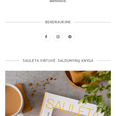
akimirkose.
BENDRAUKIME
SAULĖTA VIRTUVĖ: SALDUMYNŲ KNYGA