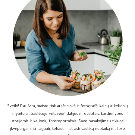
Sveiki! Esu Asta, maisto tinklaraštininkė ir fotografė, kalnų ir kelionių
mylėtoja. „Saulėtoje virtuvėje” dalijuosi receptais, kasdienybės
istorijomis ir kelionių fotoreportažais. Savo pasakojimais tikiuosi
įkvėpti gaminti, ragauti, keliauti ir atrasti saulėtą nuotaiką mažose