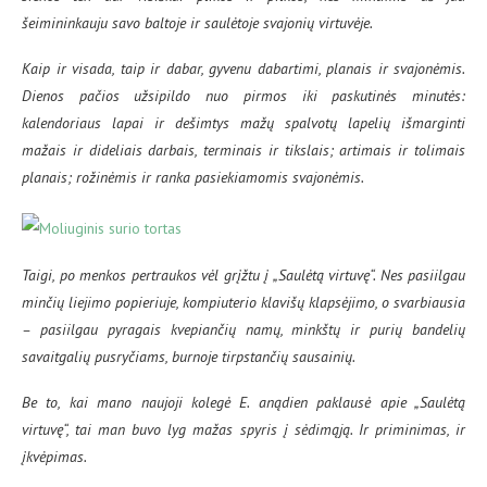
šeimininkauju savo baltoje ir saulėtoje svajonių virtuvėje.
Kaip ir visada, taip ir dabar, gyvenu dabartimi, planais ir svajonėmis.
Dienos pačios užsipildo nuo pirmos iki paskutinės minutės:
kalendoriaus lapai ir dešimtys mažų spalvotų lapelių išmarginti
mažais ir dideliais darbais, terminais ir tikslais; artimais ir tolimais
planais; rožinėmis ir ranka pasiekiamomis svajonėmis.
Taigi, po menkos pertraukos vėl grįžtu į „Saulėtą virtuvę“. Nes pasiilgau
minčių liejimo popieriuje, kompiuterio klavišų klapsėjimo, o svarbiausia
– pasiilgau pyragais kvepiančių namų, minkštų ir purių bandelių
savaitgalių pusryčiams, burnoje tirpstančių sausainių.
Be to, kai mano naujoji kolegė E. anądien paklausė apie „Saulėtą
virtuvę“, tai man buvo lyg mažas spyris į sėdimąją. Ir priminimas, ir
įkvėpimas.