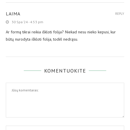
LAIMA
REPLY
30 Spa ’24 - 4:53 pm
Ar formą tikrai reikia iškloti folija? Niekad nesu nieko kepusi, kur
būtų nurodyta iškloti folija, todėl nedrąsu.
KOMENTUOKITE