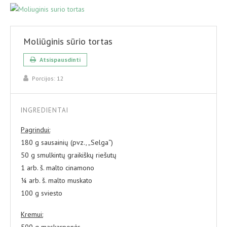
Moliūginis sūrio tortas
Atsispausdinti
Porcijos:
12
INGREDIENTAI
Pagrindui:
180 g sausainių (pvz., „Selga“)
50 g smulkintų graikiškų riešutų
1 arb. š. malto cinamono
¼ arb. š. malto muskato
100 g sviesto
Kremui:
500 g maskarponės