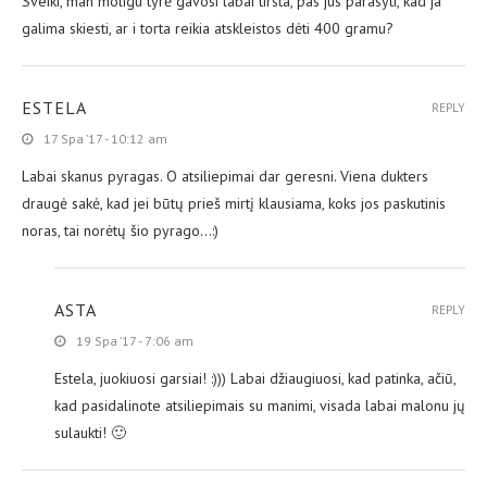
Sveiki, man moligu tyrė gavosi labai tirsta, pas jus parasyti, kad ja
galima skiesti, ar i torta reikia atskleistos dėti 400 gramu?
ESTELA
REPLY
17 Spa ’17 - 10:12 am
Labai skanus pyragas. O atsiliepimai dar geresni. Viena dukters
draugė sakė, kad jei būtų prieš mirtį klausiama, koks jos paskutinis
noras, tai norėtų šio pyrago…:)
ASTA
REPLY
19 Spa ’17 - 7:06 am
Estela, juokiuosi garsiai! :))) Labai džiaugiuosi, kad patinka, ačiū,
kad pasidalinote atsiliepimais su manimi, visada labai malonu jų
sulaukti! 🙂