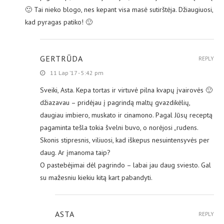
🙂 Tai nieko blogo, nes kepant visa masė sutirštėja. Džiaugiuosi,
kad pyragas patiko! 🙂
GERTRŪDA
REPLY
11 Lap ’17 - 5:42 pm
Sveiki, Asta. Kepa tortas ir virtuvė pilna kvapų įvairovės 🙂
džiazavau – pridėjau į pagrindą maltų gvazdikėlių,
daugiau imbiero, muskato ir cinamono. Pagal Jūsų receptą
pagaminta tešla tokia švelni buvo, o norėjosi „rudens.
Skonis stipresnis, viliuosi, kad iškepus nesuintensyvės per
daug. Ar įmanoma taip?
O pastebėjimai dėl pagrindo – labai jau daug sviesto. Gal
su mažesniu kiekiu kitą kart pabandyti.
ASTA
REPLY