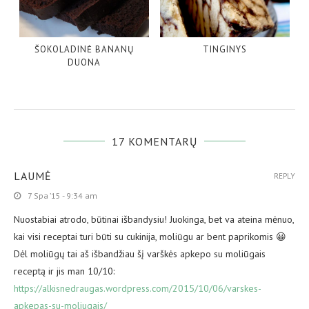
ŠOKOLADINĖ BANANŲ
TINGINYS
DUONA
17 KOMENTARŲ
LAUMĖ
REPLY
7 Spa ’15 - 9:34 am
Nuostabiai atrodo, būtinai išbandysiu! Juokinga, bet va ateina mėnuo,
kai visi receptai turi būti su cukinija, moliūgu ar bent paprikomis 😀
Dėl moliūgų tai aš išbandžiau šį varškės apkepo su moliūgais
receptą ir jis man 10/10:
https://alkisnedraugas.wordpress.com/2015/10/06/varskes-
apkepas-su-moliugais/