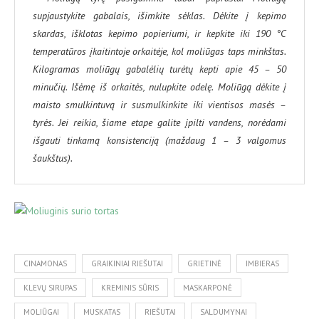
supjaustykite gabalais, išimkite sėklas. Dėkite į kepimo
skardas, išklotas kepimo popieriumi, ir kepkite iki 190 °C
temperatūros įkaitintoje orkaitėje, kol moliūgas taps minkštas.
Kilogramas moliūgų gabalėlių turėtų kepti apie 45 – 50
minučių. Išėmę iš orkaitės, nulupkite odelę. Moliūgą dėkite į
maisto smulkintuvą ir susmulkinkite iki vientisos masės –
tyrės. Jei reikia, šiame etape galite įpilti vandens, norėdami
išgauti tinkamą konsistenciją (maždaug 1 – 3 valgomus
šaukštus).
CINAMONAS
GRAIKINIAI RIEŠUTAI
GRIETINĖ
IMBIERAS
KLEVŲ SIRUPAS
KREMINIS SŪRIS
MASKARPONĖ
MOLIŪGAI
MUSKATAS
RIEŠUTAI
SALDUMYNAI