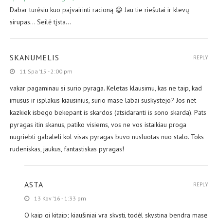
Dabar turėsiu kuo paįvairinti racioną 😀 Jau tie riešutai ir klevų
sirupas… Seilė tįsta…
SKANUMELIS
REPLY
11 Spa ’15 - 2:00 pm
vakar pagaminau si surio pyraga. Keletas klausimu, kas ne taip, kad
imusus ir isplakus kiausinius, surio mase labai suskystejo? Jos net
kazkiek isbego bekepant is skardos (atsidaranti is sono skarda). Pats
pyragas itin skanus, patiko visiems, vos ne vos istaikiau proga
nugriebti gabaleli kol visas pyragas buvo nusluotas nuo stalo. Toks
rudeniskas, jaukus, fantastiskas pyragas!
ASTA
REPLY
13 Kov ’16 - 1:33 pm
O kaip gi kitaip; kiaušiniai yra skysti, todėl skystina bendrą masę