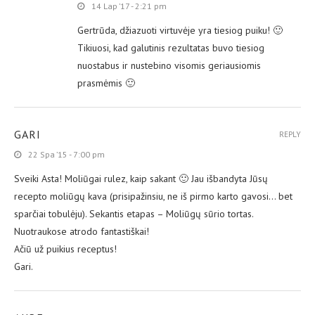
14 Lap ’17 - 2:21 pm
Gertrūda, džiazuoti virtuvėje yra tiesiog puiku! 🙂
Tikiuosi, kad galutinis rezultatas buvo tiesiog
nuostabus ir nustebino visomis geriausiomis
prasmėmis 🙂
GARI
REPLY
22 Spa ’15 - 7:00 pm
Sveiki Asta! Moliūgai rulez, kaip sakant 🙂 Jau išbandyta Jūsų
recepto moliūgų kava (prisipažinsiu, ne iš pirmo karto gavosi… bet
sparčiai tobulėju). Sekantis etapas – Moliūgų sūrio tortas.
Nuotraukose atrodo fantastiškai!
Ačiū už puikius receptus!
Gari.