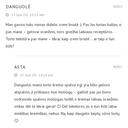
DANGUOLĖ
REPLY
17 Spa ’20 - 10:22 am
Man gavosi toks vienas didelis crem briulè :). Pas Jus tortas baltas, o
pas mane – gelsvai oranžinis, nors griežtai laikiausi receptūros.
Torto tekstūra pas mane – tikrai, kaip crem briulè….ar taip ir turi
būti?
ASTA
REPLY
25 Spa ’20 - 10:19 pm
Danguole, mano torto kremo spalva irgi yra šilto gelsvo
atspalvio, ji priklauso nuo moliūgų – galbūt pas jus buvo
sodresnės spalvos moliūgas, todėl ir kremas labiau oranžinis,
viskas dėl to tikrai gerai! 🙂 Dėl tekstūros, jis ir turi būti labai
minkštas, kremiškas, riebus. Na, kaip daugelis keptų sūrio tortų
🙂