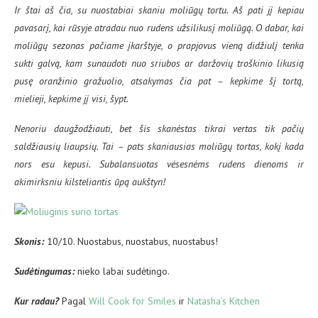
Ir štai aš čia, su nuostabiai skaniu moliūgų tortu. Aš pati jį kepiau
pavasarį, kai rūsyje atradau nuo rudens užsilikusį moliūgą. O dabar, kai
moliūgų sezonas pačiame įkarštyje, o prapjovus vieną didžiulį tenka
sukti galvą, kam sunaudoti nuo sriubos ar daržovių troškinio likusią
pusę oranžinio gražuolio, atsakymas čia pat – kepkime šį tortą,
mielieji, kepkime jį visi, šypt.
Nenoriu daugžodžiauti, bet šis skanėstas tikrai vertas tik pačių
saldžiausių liaupsių. Tai – pats skaniausias moliūgų tortas, kokį kada
nors esu kepusi. Subalansuotas vėsesnėms rudens dienoms ir
akimirksniu kilsteliantis ūpą aukštyn!
Skonis:
10/10. Nuostabus, nuostabus, nuostabus!
Sud
ėtingumas:
nieko labai sudėtingo.
Kur radau?
Pagal
Will Cook for Smiles
ir
Natasha’s Kitchen