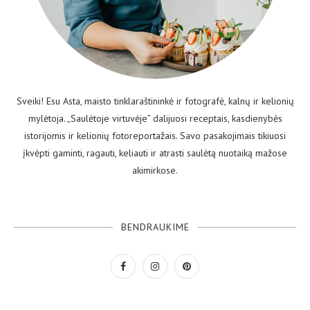
Sveiki! Esu Asta, maisto tinklaraštininkė ir fotografė, kalnų ir kelionių
mylėtoja. „Saulėtoje virtuvėje” dalijuosi receptais, kasdienybės
istorijomis ir kelionių fotoreportažais. Savo pasakojimais tikiuosi
įkvėpti gaminti, ragauti, keliauti ir atrasti saulėtą nuotaiką mažose
akimirkose.
BENDRAUKIME