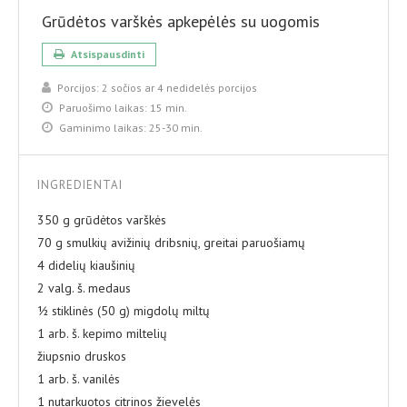
Grūdėtos varškės apkepėlės su uogomis
Atsispausdinti
Porcijos:
2 sočios ar 4 nedidelės porcijos
Paruošimo laikas:
15 min.
Gaminimo laikas:
25-30 min.
INGREDIENTAI
350 g grūdėtos varškės
70 g smulkių avižinių dribsnių, greitai paruošiamų
4 didelių kiaušinių
2 valg. š. medaus
½ stiklinės (50 g) migdolų miltų
1 arb. š. kepimo miltelių
žiupsnio druskos
1 arb. š. vanilės
1 nutarkuotos citrinos žievelės