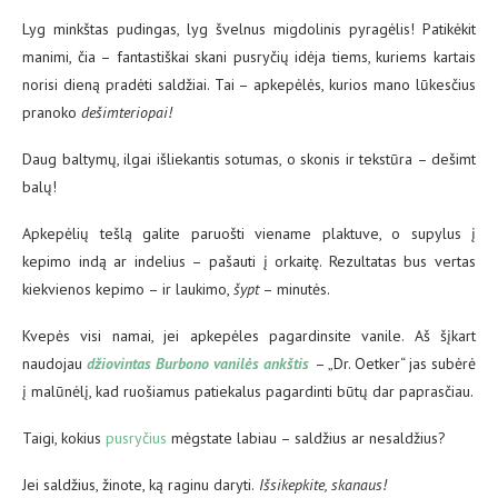
Lyg minkštas pudingas, lyg švelnus migdolinis pyragėlis! Patikėkit
manimi, čia – fantastiškai skani pusryčių idėja tiems, kuriems kartais
norisi dieną pradėti saldžiai. Tai – apkepėlės, kurios mano lūkesčius
pranoko
dešimteriopai!
Daug baltymų, ilgai išliekantis sotumas, o skonis ir tekstūra – dešimt
balų!
Apkepėlių tešlą galite paruošti viename plaktuve, o supylus į
kepimo indą ar indelius – pašauti į orkaitę. Rezultatas bus vertas
kiekvienos kepimo – ir laukimo,
šypt
– minutės.
Kvepės visi namai, jei apkepėles pagardinsite vanile. Aš šįkart
naudojau
džiovintas Burbono vanilės ankštis
– „Dr. Oetker“ jas subėrė
į malūnėlį, kad ruošiamus patiekalus pagardinti būtų dar paprasčiau.
Taigi, kokius
pusryčius
mėgstate labiau – saldžius ar nesaldžius?
Jei saldžius, žinote, ką raginu daryti.
Išsikepkite, skanaus!