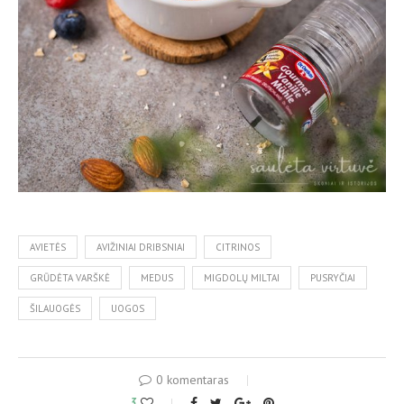
AVIETĖS
AVIŽINIAI DRIBSNIAI
CITRINOS
GRŪDĖTA VARŠKĖ
MEDUS
MIGDOLŲ MILTAI
PUSRYČIAI
ŠILAUOGĖS
UOGOS
0 komentaras
3