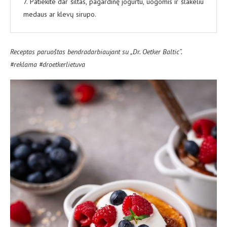
7. Patiekite dar šiltas, pagardinę jogurtu, uogomis ir šlakeliu
medaus ar klevų sirupo.
Receptas paruoštas bendradarbiaujant su „Dr. Oetker Baltic“.
#reklama #droetkerlietuva