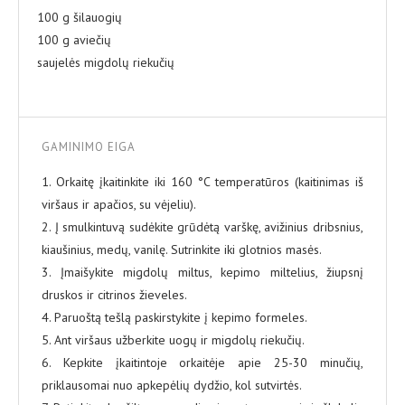
100 g šilauogių
100 g aviečių
saujelės migdolų riekučių
GAMINIMO EIGA
1. Orkaitę įkaitinkite iki 160 °C temperatūros (kaitinimas iš
viršaus ir apačios, su vėjeliu).
2. Į smulkintuvą sudėkite grūdėtą varškę, avižinius dribsnius,
kiaušinius, medų, vanilę. Sutrinkite iki glotnios masės.
3. Įmaišykite migdolų miltus, kepimo miltelius, žiupsnį
druskos ir citrinos žieveles.
4. Paruoštą tešlą paskirstykite į kepimo formeles.
5. Ant viršaus užberkite uogų ir migdolų riekučių.
6. Kepkite įkaitintoje orkaitėje apie 25-30 minučių,
priklausomai nuo apkepėlių dydžio, kol sutvirtės.