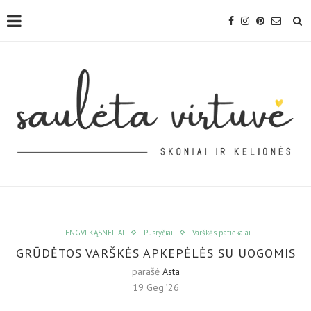
LENGVI KĄSNELIAI
Pusryčiai
Varškės patiekalai
GRŪDĖTOS VARŠKĖS APKEPĖLĖS SU UOGOMIS
parašė
Asta
19 Geg ’26