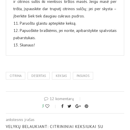
ir citrinos sultis iki vientisos tirštos masės. Jeigu masė per
trišta, įspauskite dar truputį citrinos sulčių; jei per skysta –
įberkite šiek tiek daugiau cukraus pudros.
11. Paruoštu glaistu aptepkite keksą.
12. Papuoškite braškėmis, jei norite, apibarstykite spalvotais
pabarstukais.
13. Skanaus!
CITRINA
DESERTAS
KEKSAS
PASUKOS
12 komentarų
3
ankstesnis įrašas
VELYKŲ BELAUKIANT: CITRININIAI KEKSIUKAI SU