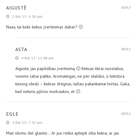
AIGUSTĖ
REPLY
2 Bal ’13 - 6:36 pm
Naaa, tai koks kekso įvertinimas dabar? 🙂
ASTA
REPLY
4 Bal ’13 - 11:08 am
Aiguste, jau papildžiau įvertinimą 🙂 Keksas tikrai nuostabus,
visiems labai patiko. Aromatingas, ne per skaldus, o tekstūra
tiesiog ideali – keksas drėgnas, tačiau pakankamai tvirtas. Gaila,
kad neturiu pjūvio nuotraukos, et 🙂
EGLE
REPLY
3 Bal ’13 - 7:32 pm
Man idomu del glaisto… Ar juo reikia aptepti silta keksa, ar jau