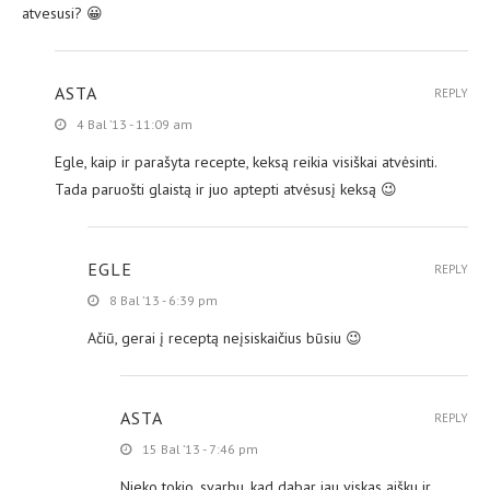
atvesusi? 😀
ASTA
REPLY
4 Bal ’13 - 11:09 am
Egle, kaip ir parašyta recepte, keksą reikia visiškai atvėsinti.
Tada paruošti glaistą ir juo aptepti atvėsusį keksą 😉
EGLE
REPLY
8 Bal ’13 - 6:39 pm
Ačiū, gerai į receptą neįsiskaičius būsiu 😉
ASTA
REPLY
15 Bal ’13 - 7:46 pm
Nieko tokio, svarbu, kad dabar jau viskas aišku ir