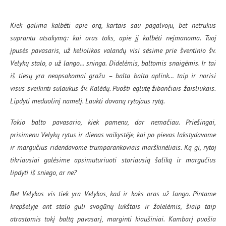
Kiek galima kalbėti apie orą, kartais sau pagalvoju, bet netrukus
suprantu atsakymą: kai oras toks, apie jį kalbėti neįmanoma. Tuoj
įpusės pavasaris, už keliolikos valandų visi sėsime prie šventinio šv.
Velykų stalo, o už lango… sninga. Didelėmis, baltomis snaigėmis. Ir tai
iš tiesų yra neapsakomai gražu – balta balta aplink… taip ir norisi
visus sveikinti sulaukus šv. Kalėdų. Puošti eglutę žibančiais žaisliukais.
Lipdyti meduolinį namelį. Laukti dovanų rytojaus rytą.
Tokio balto pavasario, kiek pamenu, dar nemačiau. Priešingai,
prisimenu Velykų rytus ir dienas vaikystėje, kai po pievas lakstydavome
ir margučius ridendavome trumparankoviais marškinėliais. Ką gi, rytoj
tikriausiai galėsime apsimuturiuoti storiausią šaliką ir margučius
lipdyti iš sniego, ar ne?
Bet Velykos vis tiek yra Velykos, kad ir koks oras už lango. Pintame
krepšelyje ant stalo guli svogūnų lukštais ir žolelėmis, šiaip taip
atrastomis tokį baltą pavasarį, marginti kiaušiniai. Kambarį puošia