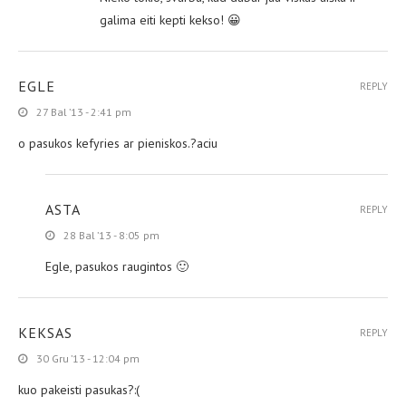
galima eiti kepti kekso! 😀
EGLE
REPLY
27 Bal ’13 - 2:41 pm
o pasukos kefyries ar pieniskos.?aciu
ASTA
REPLY
28 Bal ’13 - 8:05 pm
Egle, pasukos raugintos 🙂
KEKSAS
REPLY
30 Gru ’13 - 12:04 pm
kuo pakeisti pasukas?:(