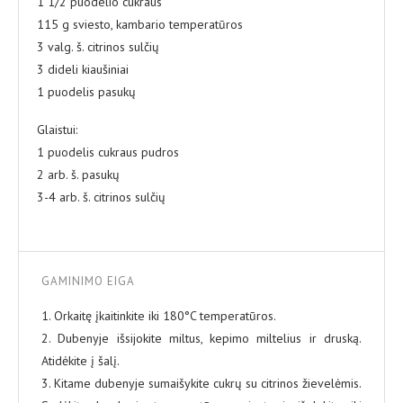
1 1/2 puodelio cukraus
115 g sviesto, kambario temperatūros
3 valg. š. citrinos sulčių
3 dideli kiaušiniai
1 puodelis pasukų
Glaistui:
1 puodelis cukraus pudros
2 arb. š. pasukų
3-4 arb. š. citrinos sulčių
GAMINIMO EIGA
1. Orkaitę įkaitinkite iki 180°C temperatūros.
2. Dubenyje išsijokite miltus, kepimo miltelius ir druską.
Atidėkite į šalį.
3. Kitame dubenyje sumaišykite cukrų su citrinos žievelėmis.