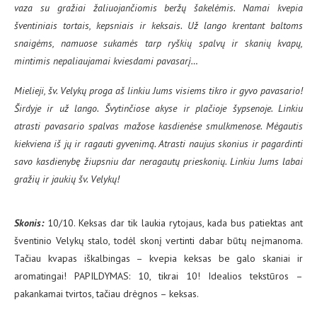
vaza su gražiai žaliuojančiomis beržų šakelėmis. Namai kvepia
šventiniais tortais, kepsniais ir keksais. Už lango krentant baltoms
snaigėms, namuose sukamės tarp ryškių spalvų ir skanių kvapų,
mintimis nepaliaujamai kviesdami pavasarį…
Mielieji, šv. Velykų proga aš linkiu Jums visiems tikro ir gyvo pavasario!
Širdyje ir už lango. Švytinčiose akyse ir plačioje šypsenoje. Linkiu
atrasti pavasario spalvas mažose kasdienėse smulkmenose. Mėgautis
kiekviena iš jų ir ragauti gyvenimą. Atrasti naujus skonius ir pagardinti
savo kasdienybę žiupsniu dar neragautų prieskonių. Linkiu Jums labai
gražių ir jaukių šv. Velykų!
Skonis:
10/10. Keksas dar tik laukia rytojaus, kada bus patiektas ant
šventinio Velykų stalo, todėl skonį vertinti dabar būtų neįmanoma.
Tačiau kvapas iškalbingas – kvepia keksas be galo skaniai ir
aromatingai! PAPILDYMAS: 10, tikrai 10! Idealios tekstūros –
pakankamai tvirtos, tačiau drėgnos – keksas.