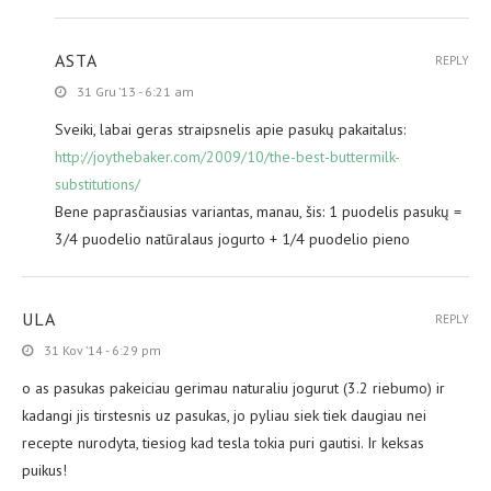
ASTA
REPLY
31 Gru ’13 - 6:21 am
Sveiki, labai geras straipsnelis apie pasukų pakaitalus:
http://joythebaker.com/2009/10/the-best-buttermilk-
substitutions/
Bene paprasčiausias variantas, manau, šis: 1 puodelis pasukų =
3/4 puodelio natūralaus jogurto + 1/4 puodelio pieno
ULA
REPLY
31 Kov ’14 - 6:29 pm
o as pasukas pakeiciau gerimau naturaliu jogurut (3.2 riebumo) ir
kadangi jis tirstesnis uz pasukas, jo pyliau siek tiek daugiau nei
recepte nurodyta, tiesiog kad tesla tokia puri gautisi. Ir keksas
puikus!