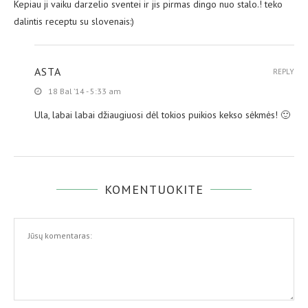
Kepiau ji vaiku darzelio sventei ir jis pirmas dingo nuo stalo.! teko
dalintis receptu su slovenais:)
ASTA
REPLY
18 Bal ’14 - 5:33 am
Ula, labai labai džiaugiuosi dėl tokios puikios kekso sėkmės! 🙂
KOMENTUOKITE