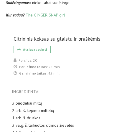
Sud
ėtingumas:
nieko labai sudėtingo.
Kur radau?
The GINGER SNAP girl
Citrininis keksas su glaistu ir braškėmis
Atsispausdinti
Porcijos:
20
Paruošimo laikas:
25 min.
Gaminimo laikas:
45 min.
INGREDIENTAI
3 puodeliai miltų
2 arb. š. kepimo miltelių
1 arb. š. druskos
3 valg. š. tarkuotos citrinos žievelės