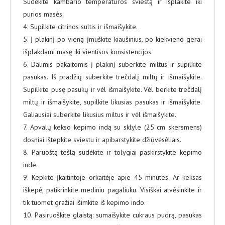
Sudėkite kambario temperatūros sviestą ir išplakite iki
purios masės.
4. Supilkite citrinos sultis ir išmaišykite.
5. Į plakinį po vieną įmuškite kiaušinius, po kiekvieno gerai
išplakdami masę iki vientisos konsistencijos.
6. Dalimis pakaitomis į plakinį suberkite miltus ir supilkite
pasukas. Iš pradžių suberkite trečdalį miltų ir išmaišykite.
Supilkite pusę pasukų ir vėl išmaišykite. Vėl berkite trečdalį
miltų ir išmaišykite, supilkite likusias pasukas ir išmaišykite.
Galiausiai suberkite likusius miltus ir vėl išmaišykite.
7. Apvalų kekso kepimo indą su sklyle (25 cm skersmens)
dosniai ištepkite sviestu ir apibarstykite džiūvėsėliais.
8. Paruoštą tešlą sudėkite ir tolygiai paskirstykite kepimo
inde.
9. Kepkite įkaitintoje orkaitėje apie 45 minutes. Ar keksas
iškepė, patikrinkite mediniu pagaliuku. Visiškai atvėsinkite ir
tik tuomet gražiai išimkite iš kepimo indo.
10. Pasiruoškite glaistą: sumaišykite cukraus pudrą, pasukas