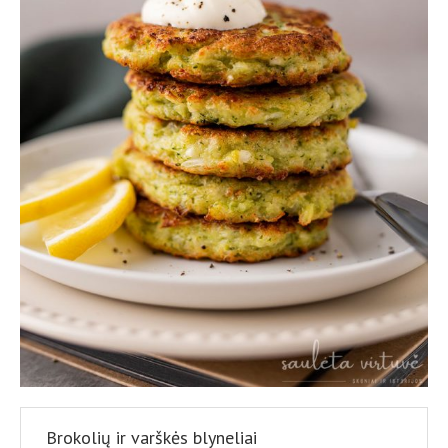
Brokolių ir varškės blyneliai