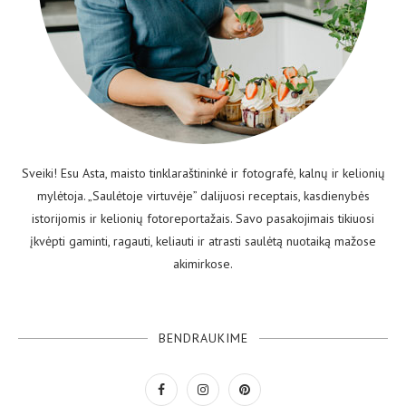
Sveiki! Esu Asta, maisto tinklaraštininkė ir fotografė, kalnų ir kelionių
mylėtoja. „Saulėtoje virtuvėje” dalijuosi receptais, kasdienybės
istorijomis ir kelionių fotoreportažais. Savo pasakojimais tikiuosi
įkvėpti gaminti, ragauti, keliauti ir atrasti saulėtą nuotaiką mažose
akimirkose.
BENDRAUKIME