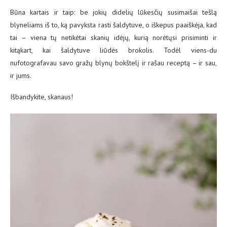
Būna kartais ir taip: be jokių didelių lūkesčių susimaišai tešlą
blyneliams iš to, ką pavyksta rasti šaldytuve, o iškepus paaiškėja, kad
tai – viena tų netikėtai skanių idėjų, kurią norėtųsi prisiminti ir
kitąkart, kai šaldytuve liūdės brokolis. Todėl viens-du
nufotografavau savo gražų blynų bokštelį ir rašau receptą – ir sau,
ir jums.
Išbandykite, skanaus!