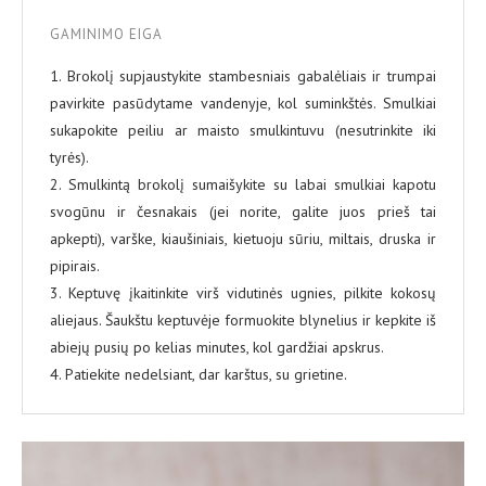
GAMINIMO EIGA
1. Brokolį supjaustykite stambesniais gabalėliais ir trumpai
pavirkite pasūdytame vandenyje, kol suminkštės. Smulkiai
sukapokite peiliu ar maisto smulkintuvu (nesutrinkite iki
tyrės).
2. Smulkintą brokolį sumaišykite su labai smulkiai kapotu
svogūnu ir česnakais (jei norite, galite juos prieš tai
apkepti), varške, kiaušiniais, kietuoju sūriu, miltais, druska ir
pipirais.
3. Keptuvę įkaitinkite virš vidutinės ugnies, pilkite kokosų
aliejaus. Šaukštu keptuvėje formuokite blynelius ir kepkite iš
abiejų pusių po kelias minutes, kol gardžiai apskrus.
4. Patiekite nedelsiant, dar karštus, su grietine.