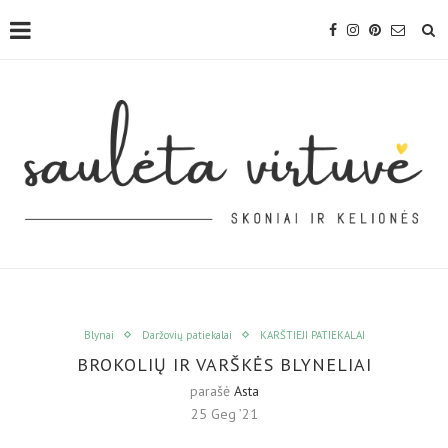
Blynai
Daržovių patiekalai
KARŠTIEJI PATIEKALAI
BROKOLIŲ IR VARŠKĖS BLYNELIAI
parašė
Asta
25 Geg ’21