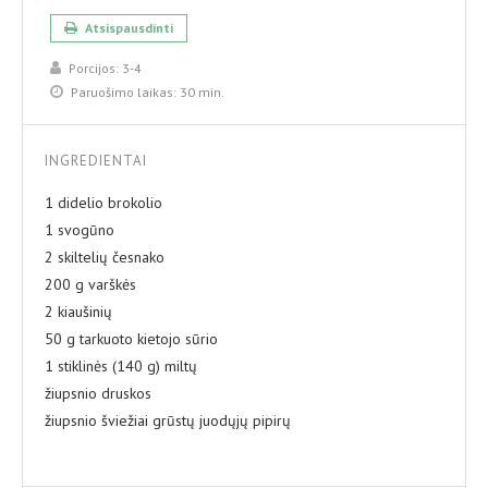
Atsispausdinti
Porcijos:
3-4
Paruošimo laikas:
30 min.
INGREDIENTAI
1 didelio brokolio
1 svogūno
2 skiltelių česnako
200 g varškės
2 kiaušinių
50 g tarkuoto kietojo sūrio
1 stiklinės (140 g) miltų
žiupsnio druskos
žiupsnio šviežiai grūstų juodųjų pipirų