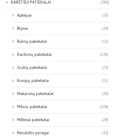
KARŠTIEJI PATIEKALAI
(386)
Apkepai
(55)
Blynai
(34)
Bulvių patiekalai
(51)
Daržovių patiekalai
(136)
Grybų patiekalai
(19)
Kruopų patiekalai
(51)
Makaronų patiekalai
(30)
Mėsos patiekalai
(108)
Miltiniai patiekalai
(28)
Nesaldūs pyragai
(32)