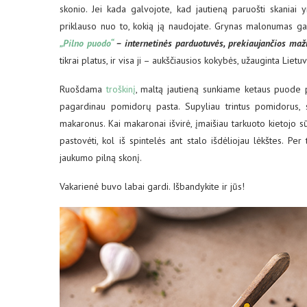
skonio. Jei kada galvojote, kad jautieną paruošti skaniai y
priklauso nuo to, kokią ją naudojate. Grynas malonumas gami
„Pilno puodo“
– internetinės parduotuvės, prekiaujančios maž
tikrai platus, ir visa ji – aukščiausios kokybės, užauginta Liet
Ruošdama
troškinį
, maltą jautieną sunkiame ketaus puode pa
pagardinau pomidorų pasta. Supyliau trintus pomidorus, s
makaronus. Kai makaronai išvirė, įmaišiau tarkuoto kietojo s
pastovėti, kol iš spintelės ant stalo išdėliojau lėkštes. Pe
jaukumo pilną skonį.
Vakarienė buvo labai gardi. Išbandykite ir jūs!