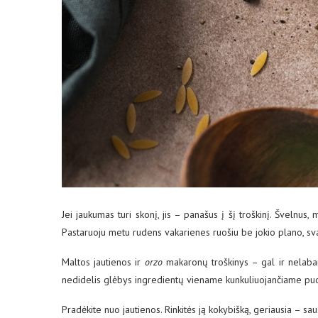
Jei jaukumas turi skonį, jis – panašus į šį troškinį. Švelnus, 
Pastaruoju metu rudens vakarienes ruošiu be jokio plano, s
Maltos jautienos ir
orzo
makaronų troškinys – gal ir nelabai 
nedidelis glėbys ingredientų viename kunkuliuojančiame puod
Pradėkite nuo jautienos. Rinkitės ją kokybišką, geriausia – sa