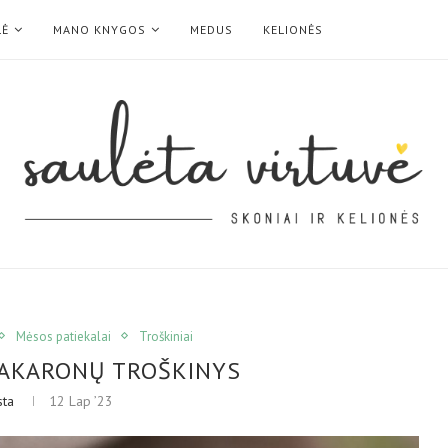
LĖ
MANO KNYGOS
MEDUS
KELIONĖS
Mėsos patiekalai
Troškiniai
MAKARONŲ TROŠKINYS
sta
12 Lap ’23