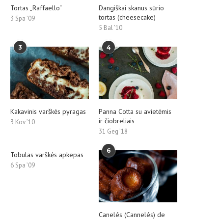
Tortas „Raffaello“
Dangiškai skanus sūrio
tortas (cheesecake)
3 Spa ’09
5 Bal ’10
3
4
Kakavinis varškės pyragas
Panna Cotta su avietėmis
ir čiobreliais
3 Kov ’10
31 Geg ’18
6
Tobulas varškės apkepas
6 Spa ’09
Canelés (Cannelés) de