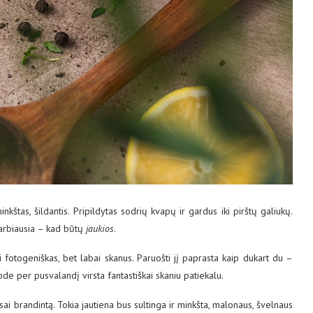
minkštas, šildantis. Pripildytas sodrių kvapų ir gardus iki pirštų galiukų.
varbiausia – kad būtų
jaukios
.
fotogeniškas, bet labai skanus. Paruošti jį paprasta kaip dukart du –
e per pusvalandį virsta fantastiškai skaniu patiekalu.
usai brandintą. Tokia jautiena bus sultinga ir minkšta, malonaus, švelnaus