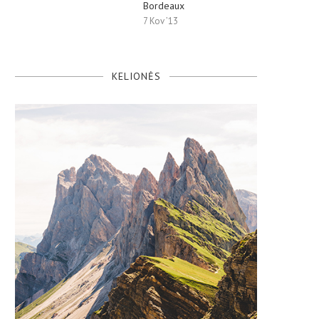
Bordeaux
7 Kov ’13
KELIONĖS