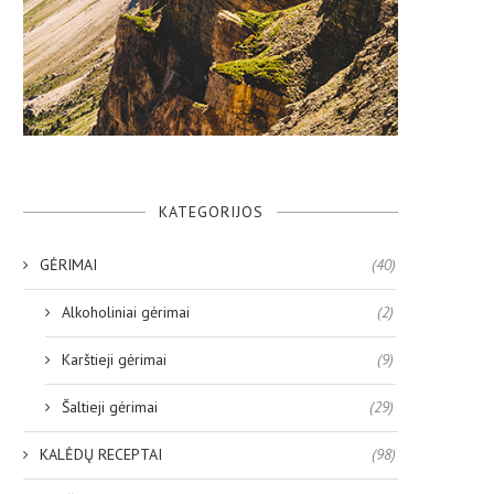
KATEGORIJOS
GĖRIMAI
(40)
Alkoholiniai gėrimai
(2)
Karštieji gėrimai
(9)
Šaltieji gėrimai
(29)
KALĖDŲ RECEPTAI
(98)