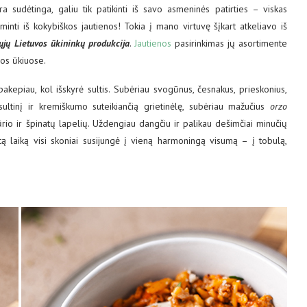
ra sudėtinga, galiu tik patikinti iš savo asmeninės patirties – viskas
nti iš kokybiškos jautienos! Tokia į mano virtuvę šįkart atkeliavo iš
ųjų Lietuvos ūkininkų produkcija
.
Jautienos
pasirinkimas jų asortimente
uvos ūkiuose.
kepiau, kol išskyrė sultis. Subėriau svogūnus, česnakus, prieskonius,
ultinį ir kremiškumo suteikiančią grietinėlę, subėriau mažučius
orzo
ūrio ir špinatų lapelių. Uždengiau dangčiu ir palikau dešimčiai minučių
r tą laiką visi skoniai susijungė į vieną harmoningą visumą – į tobulą,