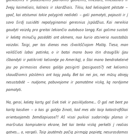
žvejų kaimeliais, kalnais ir skardžiais. Tikiu, kad keliaujant pėstute –
ypač, kai atstumai tokie palyginti nedideli – gali pamatyti, pajausti ir į
savo širdį susidėti nepalyginamai geresnius įspūdžius. Kai nereikia
gaudyti vaizdų pro greitai lekiančio autobuso langą. Kai galima sustoti
ir keletą minučių pasėdėti ant akmens, nuo kurio atsiveria nuostabūs
vaizdai. Taigi, per tas dienas mes išvaikščiojom Maltą. Tiesa, man
vaikščioti labai patinka, o ir batai mano buvo itin draugiški (jau
išbandyti ir patikrinti kelionėje po Ameriką), o štai mano bendrakeleivė
jau po pirmosios dienos galėjo pasigirti (pasiguosti?) net keliomis
skaudžiomis pūslėmis ant kojų padų. Bet tai nei jos, nei mūsų abiejų
nesustabdė – nuėjome, pabuvojome ir pamatėme viską, ką norėjome
pamatyti.
Na, gerai, keletą kartų gal šiek tiek ir pasiklydome… O gal net bent po
kartą kasdien – o kas gi galėjo žinoti, kad mes abi taip katastrofiškai
orientuojamės žemėlapiuose?! Aš visai puikiai sudarinėju planus ir
maršrutus kompiuterio ekrane, bet kai tenka viską perkelti į realias
gatves… o, vargeli. Taip jautėmės pačią pirmąją popietę, nesurasdamos