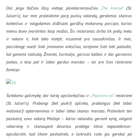
Dar, jeigu būčiau Jūsų vietoje, pavakarieniaučiau
„The Avenue”
(St.
Julian’s), kur mes praleidome porą puikių valandų, gerdamos skanius
kokteilius ir valgydamos didžiules gardžių makaronų porcijas, kurios
meniu buvo įvardintos kaip mažos. Šis restoranas dirba tik pietų metu
ir vakare ir, kiek teko matyti, visuomet yra sausakimšas. Ir mes,
pasistengę nueiti kiek įmanoma anksčiau, turėjome šiek tiek palaukti,
kol gavome staliuką. Žmonės, šurmulys, garsios kalbos ir dar garsesnis
juokas, o taip pat ir labai gardus maistas – tai yra šios restorano
žavesys.
Turėdama galimybę, dar kartą apsilankyčiau ir
„Peperoncino”
restorane
(St. Julian’s). Prabangi (bet jauki!) aplinka, prabangus (bet labai
malonus!) aptarnavimas ir labai labai skanus maistas. Praleidom ten
paskutinį savo vakarą Maltoje – kelios valandos geriant vyną, valgant
vakarienę ir skanaujant desertus prabėgo tikrai nepastebimai-
apsidairėm, kad likom paskutinės, o laikrodis rodo jau gerokai po