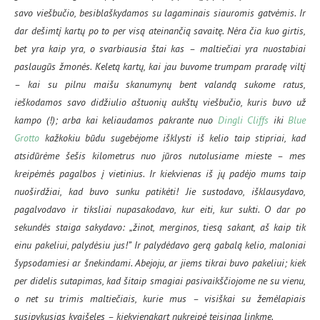
savo viešbučio, besiblaškydamos su lagaminais siauromis gatvėmis. Ir
dar dešimtį kartų po to per visą ateinančią savaitę. Nėra čia kuo girtis,
bet yra kaip yra, o svarbiausia štai kas – maltiečiai yra nuostabiai
paslaugūs žmonės. Keletą kartų, kai jau buvome trumpam praradę viltį
– kai su pilnu maišu skanumynų bent valandą sukome ratus,
ieškodamos savo didžiulio aštuonių aukštų viešbučio, kuris buvo už
kampo (!); arba kai keliaudamos pakrante nuo
Dingli Cliffs
iki
Blue
Grotto
kažkokiu būdu sugebėjome išklysti iš kelio taip stipriai, kad
atsidūrėme šešis kilometrus nuo jūros nutolusiame mieste – mes
kreipėmės pagalbos į vietinius. Ir kiekvienas iš jų padėjo mums taip
nuoširdžiai, kad buvo sunku patikėti! Jie sustodavo, išklausydavo,
pagalvodavo ir tiksliai nupasakodavo, kur eiti, kur sukti. O dar po
sekundės staiga sakydavo: „žinot, merginos, tiesą sakant, aš kaip tik
einu pakeliui, palydėsiu jus!” Ir palydėdavo gerą gabalą kelio, maloniai
šypsodamiesi ar šnekindami. Abejoju, ar jiems tikrai buvo pakeliui; kiek
per didelis sutapimas, kad šitaip smagiai pasivaikščiojome ne su vienu,
o net su trimis maltiečiais, kurie mus – visiškai su žemėlapiais
susipykusias kvaišeles – kiekvienąkart nukreipė teisinga linkme.