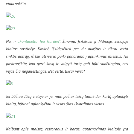
vidurnakčio.
Na, ir
„Fontanella Tea Garden”
, žinoma. Įsikūrusi ji Mdinoje, senojoje
Maltos sostinėje. Kavinė išsidėsčiusi per du aukštus ir tikrai verta
rinktis antrąjį, iš kur atsiveria puiki panorama į aplinkinius miestus. Tik
pasiruoškite, kad gerti kavą ir valgyti tortą gali būti sudėtingiau, nes
vėjas čia negailestingas. Bet verta, tikrai verta!
Jei būčiau Jūsų vietoje ar jei man pačiai tektų laimė dar kartą aplankyti
Maltą, būtinai aplankyčiau ir visas šias išvardintas vietas.
Kalbant apie maistą, restoranus ir barus, aptarnavimas Maltoje yra