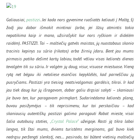
Galiausiai,
pastizzi
. Jei kada nors gyvenime ruošiatės keliauti į Maltą, šį
žodį jau dabar išmokit mintinai (arba, jei Jūsų atmintis tokia
nepatikima kaip ir mano, užsirašykit kur nors ryškiom ir didelėm
raidėm). PASTIZZI. Tai – maltiečių gatvės maistas, jų nuostabaus skonio
tracinis kepinys su sūrio (rikotos) arba žirnių įdaru. Bent jau mums
pirmasis patiko dešimt kartų labiau, todėl vėliau visas kelionės dienas
tevalgėm tik su sūriu. Ir valgėm jų daug, visur, visuose miestuose. Vieną
rytą net bėgau iki netoliese esančios kepyklėlės, kad parneščiau jų
pusryčiams. Pastizzi yra tiesiog neatsivalgomas gardėsis, tikrai. Ir kad
jau tiek daug kur jų išragavom, dabar galiu drąsiai sakyti – skaniausi
jie buvo ten, kur paragavom pirmąkart. Sudarinėdama kelionės planą,
buvau pasižymėjus – tik neprisimenu, kur tai perskaičiau – kad
skaniausių autentiškų pastizzi galima paragauti Rabat mieste, visai
šalia autobusų stoties,
„Crystal Palace”
užeigoje. Rasti ją tikra labai
lengva, tik štai mums, dviems turistėms merginoms, gal buvo kiek
nedrąsu peržengti slenkstį, nes… pasirodo, tai būtent vietinių maltiečių