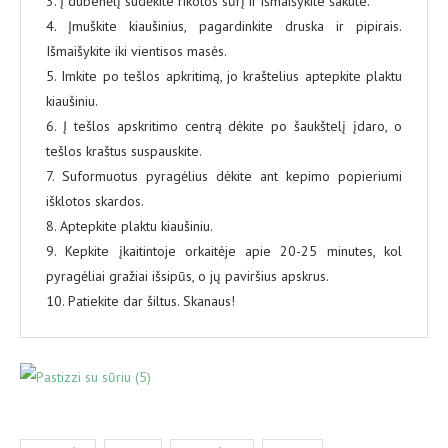
3. Į dubenėlį sudėkite rikotos sūrį ir išmaišykite šakute.
4. Įmuškite kiaušinius, pagardinkite druska ir pipirais.
Išmaišykite iki vientisos masės.
5. Imkite po tešlos apkritimą, jo kraštelius aptepkite plaktu
kiaušiniu.
6. Į tešlos apskritimo centrą dėkite po šaukštelį įdaro, o
tešlos kraštus suspauskite.
7. Suformuotus pyragėlius dėkite ant kepimo popieriumi
išklotos skardos.
8. Aptepkite plaktu kiaušiniu.
9. Kepkite įkaitintoje orkaitėje apie 20-25 minutes, kol
pyragėliai gražiai išsipūs, o jų paviršius apskrus.
10. Patiekite dar šiltus. Skanaus!