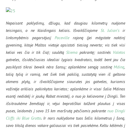
Nepaisant paklydimų, džiugu, kad daugiau kilometrų nuėjome
teisingais, o ne klaidingais keliais. Išvaikščiojome
St. Julian’s
ir
linksmybėmis pagarsėjusį
Paceville
rajoną (jei mėgstate naktinį
gyvenimą, kitoje Maltos vietoje apsistoti tiesiog neverta; vis tiek visi
keliai ves čia ir tik čia); saulėtą
Sliema
pakrantę; sostinės
Valetos
gatveles, išsidėsčiusias idealiai lygiais kvadratais, todėl bent jau čia
pasiklysti tikrai beveik nėra šansų; aplankėme senąją sostinę
Mdiną
,
tolią tylią ir ramią, net šiek tiek pakilią, sustatytą vien iš geltono
akmens plytų, ir išvaikščiojome siaurutes jos gatveles, kuriomis
važinėja arkliais pakinkytos karietos; aplankėme ir visai šalia Mdinos
esantį nedidelį ir jaukų Rabat miestelį, o nuo jo keliavome į Dingli. Ten
išsitraukėme žemėlapį ir, vėjui beprotiškai talžant plaukus į visas
puses, leidomės į savo 15 km maršrutą pėsčiomis pakrante
nuo Dingli
Cliffs iki Blue Grotto
. Ir nors nuklydome tuos šešis kilometrus į šoną,
savo tikslą dienos vakare galiausiai vis tiek pasiekėme. Keltu kėlėmės į