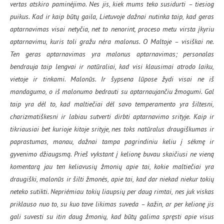
vertas atskiro paminėjimo. Nes jis, kiek mums teko susidurti – tiesiog
puikus. Kad ir kaip būtų gaila, Lietuvoje dažnai nutinka taip, kad geras
aptarnavimas visai netyčia, net to nenorint, proceso metu virsta įkyriu
aptarnavimu, kuris toli gražu nėra malonus. O Maltoje – visiškai ne.
Ten geras aptarnavimas yra malonus aptarnavimas; personalas
bendrauja taip lengvai ir natūraliai, kad visi klausimai atrodo laiku,
vietoje ir tinkami. Malonūs. Ir šypsena lūpose žydi visai ne iš
mandagumo, o iš malonumo bedrauti su aptarnaujančiu žmogumi. Gal
taip yra dėl to, kad maltiečiai dėl savo temperamento yra šiltesni,
charizmatiškesni ir labiau sutverti dirbti aptarnavimo srityje. Kaip ir
tikriausiai bet kurioje kitoje srityje, nes toks natūralus draugiškumas ir
paprastumas, manau, dažnai tampa pagrindiniu keliu į sėkmę ir
gyvenimo džiaugsmą. Prieš vykstant į kelionę buvau skaičiusi ne vieną
komentarą jau ten keliavusių žmonių apie tai, kokie maltiečiai yra
draugiški, malonūs ir šilti žmonės, apie tai, kad dar niekad niekur tokių
neteko sutikti. Nepriėmiau tokių liaupsių per daug rimtai, nes juk viskas
priklauso nuo to, su kuo tave likimas suveda – kažin, ar per kelionę jis
gali suvesti su itin daug žmonių, kad būtų galima spręsti apie visus