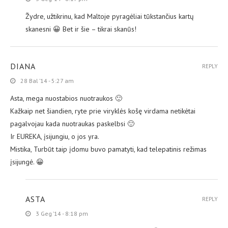
Žydre, užtikrinu, kad Maltoje pyragėliai tūkstančius kartų
skanesni 😀 Bet ir šie – tikrai skanūs!
DIANA
REPLY
28 Bal ’14 - 5:27 am
Asta, mega nuostabios nuotraukos 🙂
Kažkaip net šiandien, ryte prie viryklės košę virdama netikėtai
pagalvojau kada nuotraukas paskelbsi 🙂
Ir EUREKA, įsijungiu, o jos yra.
Mistika, Turbūt taip įdomu buvo pamatyti, kad telepatinis režimas
įsijungė. 😀
ASTA
REPLY
3 Geg ’14 - 8:18 pm