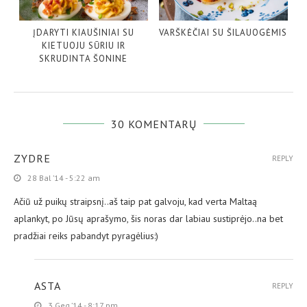
ĮDARYTI KIAUŠINIAI SU
VARŠKĖČIAI SU ŠILAUOGĖMIS
KIETUOJU SŪRIU IR
SKRUDINTA ŠONINE
30 KOMENTARŲ
ZYDRE
REPLY
28 Bal ’14 - 5:22 am
Ačiū už puikų straipsnį..aš taip pat galvoju, kad verta Maltaą
aplankyt, po Jūsų aprašymo, šis noras dar labiau sustiprėjo..na bet
pradžiai reiks pabandyt pyragėlius:)
ASTA
REPLY
3 Geg ’14 - 8:17 pm