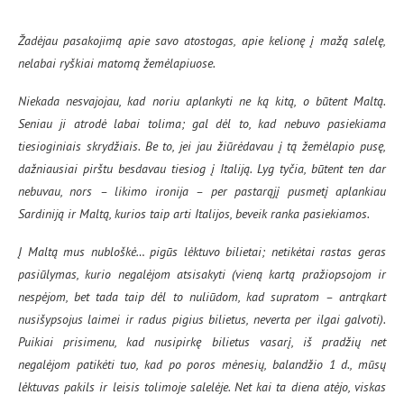
Žadėjau pasakojimą apie savo atostogas, apie kelionę į mažą salelę,
nelabai ryškiai matomą žemėlapiuose.
Niekada nesvajojau, kad noriu aplankyti ne ką kitą, o būtent Maltą.
Seniau ji atrodė labai tolima; gal dėl to, kad nebuvo pasiekiama
tiesioginiais skrydžiais. Be to, jei jau žiūrėdavau į tą žemėlapio pusę,
dažniausiai pirštu besdavau tiesiog į Italiją. Lyg tyčia, būtent ten dar
nebuvau, nors – likimo ironija – per pastarąjį pusmetį aplankiau
Sardiniją ir Maltą, kurios taip arti Italijos, beveik ranka pasiekiamos.
Į Maltą mus nubloškė… pigūs lėktuvo bilietai; netikėtai rastas geras
pasiūlymas, kurio negalėjom atsisakyti (vieną kartą pražiopsojom ir
nespėjom, bet tada taip dėl to nuliūdom, kad supratom – antrąkart
nusišypsojus laimei ir radus pigius bilietus, neverta per ilgai galvoti).
Puikiai prisimenu, kad nusipirkę bilietus vasarį, iš pradžių net
negalėjom patikėti tuo, kad po poros mėnesių, balandžio 1 d., mūsų
lėktuvas pakils ir leisis tolimoje salelėje. Net kai ta diena atėjo, viskas