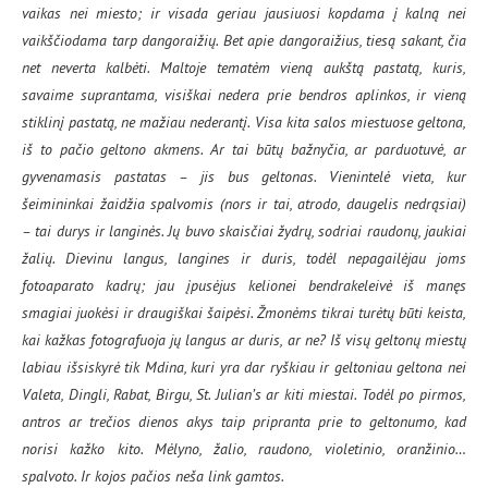
vaikas nei miesto; ir visada geriau jausiuosi kopdama į kalną nei
vaikščiodama tarp dangoraižių. Bet apie dangoraižius, tiesą sakant, čia
net neverta kalbėti. Maltoje tematėm vieną aukštą pastatą, kuris,
savaime suprantama, visiškai nedera prie bendros aplinkos, ir vieną
stiklinį pastatą, ne mažiau nederantį. Visa kita salos miestuose geltona,
iš to pačio geltono akmens. Ar tai būtų bažnyčia, ar parduotuvė, ar
gyvenamasis pastatas – jis bus geltonas. Vienintelė vieta, kur
šeimininkai žaidžia spalvomis (nors ir tai, atrodo, daugelis nedrąsiai)
– tai durys ir langinės. Jų buvo skaisčiai žydrų, sodriai raudonų, jaukiai
žalių. Dievinu langus, langines ir duris, todėl nepagailėjau joms
fotoaparato kadrų; jau įpusėjus kelionei bendrakeleivė iš manęs
smagiai juokėsi ir draugiškai šaipėsi. Žmonėms tikrai turėtų būti keista,
kai kažkas fotografuoja jų langus ar duris, ar ne? Iš visų geltonų miestų
labiau išsiskyrė tik Mdina, kuri yra dar ryškiau ir geltoniau geltona nei
Valeta, Dingli, Rabat, Birgu, St. Julian’s ar kiti miestai. Todėl po pirmos,
antros ar trečios dienos akys taip pripranta prie to geltonumo, kad
norisi kažko kito. Mėlyno, žalio, raudono, violetinio, oranžinio…
spalvoto. Ir kojos pačios neša link gamtos.