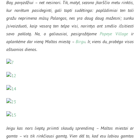
Bay, pavyzdžiui – net nesinori. Tik, matyt, sezono įkarščio metu rinktis,
kur norėtum pasideginti, gali tapti sudėtinga: paplūdimiai ten toli
gražu neprimena mūsų Palangos, nes yra daug daug mažesni; sunku
įsivaizduoti, kaip vasarą ten telpa visi, norintys ant smėlio išsitiesti
savo paklotą. Na, o galiausiai, pasigrožėjome
Popeye Village
ir
aplankėme dar vieną Maltos miestą –
Birgu
. Ir, viens du, prabėgo visos
aštuonios dienos.
Jeigu kas nors lieptų priimti skaudų sprendimą – Maltos miestai ar
gamta – vis tik rinkčiausi gamtą. Vien dėl to, kad esu labiau gamtos