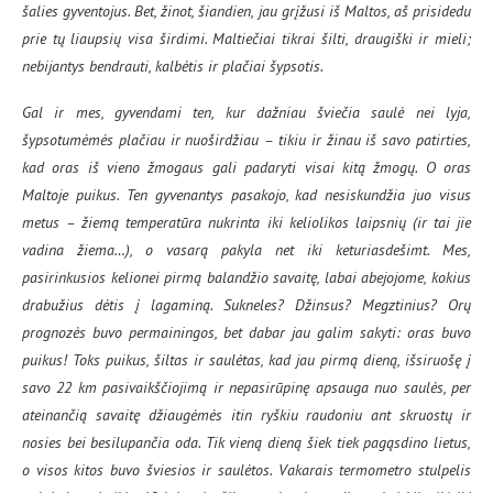
šalies gyventojus. Bet, žinot, šiandien, jau grįžusi iš Maltos, aš prisidedu
prie tų liaupsių visa širdimi. Maltiečiai tikrai šilti, draugiški ir mieli;
nebijantys bendrauti, kalbėtis ir plačiai šypsotis.
Gal ir mes, gyvendami ten, kur dažniau šviečia saulė nei lyja,
šypsotumėmės plačiau ir nuoširdžiau – tikiu ir žinau iš savo patirties,
kad oras iš vieno žmogaus gali padaryti visai kitą žmogų. O oras
Maltoje puikus. Ten gyvenantys pasakojo, kad nesiskundžia juo visus
metus – žiemą temperatūra nukrinta iki keliolikos laipsnių (ir tai jie
vadina žiema…), o vasarą pakyla net iki keturiasdešimt. Mes,
pasirinkusios kelionei pirmą balandžio savaitę, labai abejojome, kokius
drabužius dėtis į lagaminą. Sukneles? Džinsus? Megztinius? Orų
prognozės buvo permainingos, bet dabar jau galim sakyti: oras buvo
puikus! Toks puikus, šiltas ir saulėtas, kad jau pirmą dieną, išsiruošę į
savo 22 km pasivaikščiojimą ir nepasirūpinę apsauga nuo saulės, per
ateinančią savaitę džiaugėmės itin ryškiu raudoniu ant skruostų ir
nosies bei besilupančia oda. Tik vieną dieną šiek tiek pagąsdino lietus,
o visos kitos buvo šviesios ir saulėtos. Vakarais termometro stulpelis