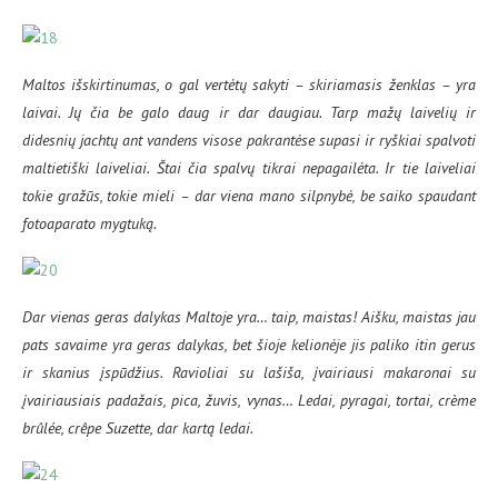
Maltos išskirtinumas, o gal vertėtų sakyti – skiriamasis ženklas – yra
laivai. Jų čia be galo daug ir dar daugiau. Tarp mažų laivelių ir
didesnių jachtų ant vandens visose pakrantėse supasi ir ryškiai spalvoti
maltietiški laiveliai. Štai čia spalvų tikrai nepagailėta. Ir tie laiveliai
tokie gražūs, tokie mieli – dar viena mano silpnybė, be saiko spaudant
fotoaparato mygtuką.
Dar vienas geras dalykas Maltoje yra… taip, maistas! Aišku, maistas jau
pats savaime yra geras dalykas, bet šioje kelionėje jis paliko itin gerus
ir skanius įspūdžius. Ravioliai su lašiša, įvairiausi makaronai su
įvairiausiais padažais, pica, žuvis, vynas… Ledai, pyragai, tortai, crème
brûlée, crêpe Suzette, dar kartą ledai.