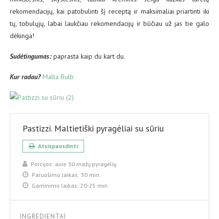
rekomendacijų, kai patobulinti šį receptą ir maksimaliai priartinti iki
tų, tobulųjų, labai laukčiau rekomendacijų ir būčiau už jas be galo
dėkinga!
Sud
ėtingumas:
paprasta kaip du kart du.
Kur radau?
Malta Bulb
Pastizzi. Maltietiški pyragėliai su sūriu
Atsispausdinti
Porcijos:
aoie 30 mažų pyragėlių
Paruošimo laikas:
30 min.
Gaminimo laikas:
20-25 min.
INGREDIENTAI