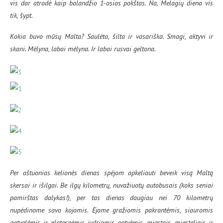
vis dar atrodė kaip balandžio 1-osios pokštas. Na, Melagių diena vis
tik, šypt.
Kokia buvo mūsų Malta? Saulėta, šilta ir vasariška. Smagi, aktyvi ir
skani. Mėlyna, labai mėlyna. Ir labai rusvai geltona.
Per aštuonias kelionės dienas spėjom apkeliauti beveik visą Maltą
skersai ir išilgai. Be ilgų kilometrų, nuvažiuotų autobusais (koks seniai
pamirštas dalykas!), per tas dienas daugiau nei 70 kilometrų
nupėdinome savo kojomis. Ėjome gražiomis pakrantėmis, siauromis
gatvelėmis ir platesnėmis judriomis gatvėmis, miestais, miesteliais ir