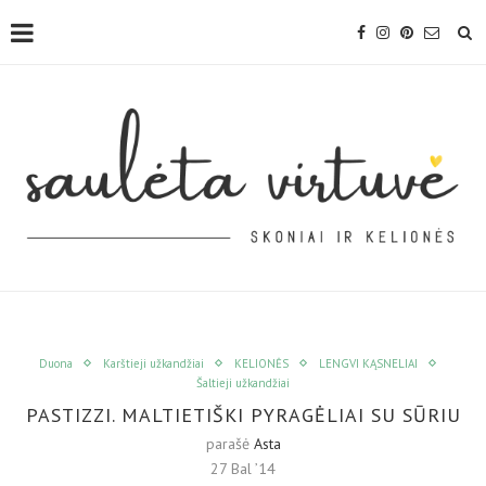
Duona
Karštieji užkandžiai
KELIONĖS
LENGVI KĄSNELIAI
Šaltieji užkandžiai
PASTIZZI. MALTIETIŠKI PYRAGĖLIAI SU SŪRIU
parašė
Asta
27 Bal ’14