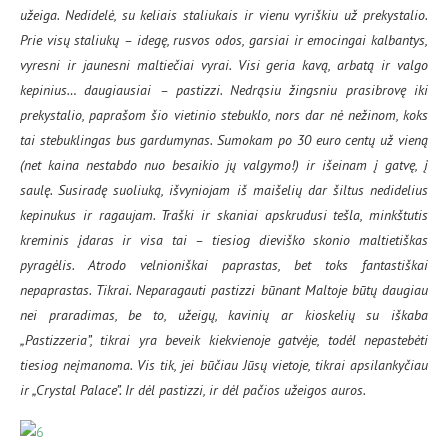
užeiga. Nedidelė, su keliais staliukais ir vienu vyriškiu už prekystalio.
Prie visų staliukų – idegę, rusvos odos, garsiai ir emocingai kalbantys,
vyresni ir jaunesni maltiečiai vyrai. Visi geria kavą, arbatą ir valgo
kepinius… daugiausiai – pastizzi. Nedrąsiu žingsniu prasibrovę iki
prekystalio, paprašom šio vietinio stebuklo, nors dar nė nežinom, koks
tai stebuklingas bus gardumynas. Sumokam po 30 euro centų už vieną
(net kaina nestabdo nuo besaikio jų valgymo!) ir išeinam į gatvę, į
saulę. Susiradę suoliuką, išvyniojam iš maišelių dar šiltus nedidelius
kepinukus ir ragaujam. Traški ir skaniai apskrudusi tešla, minkštutis
kreminis įdaras ir visa tai – tiesiog dieviško skonio maltietiškas
pyragėlis. Atrodo velnioniškai paprastas, bet toks fantastiškai
nepaprastas. Tikrai. Neparagauti pastizzi būnant Maltoje būtų daugiau
nei praradimas, be to, užeigų, kavinių ar kioskelių su iškaba
„Pastizzeria”, tikrai yra beveik kiekvienoje gatvėje, todėl nepastebėti
tiesiog neįmanoma. Vis tik, jei būčiau Jūsų vietoje, tikrai apsilankyčiau
ir „Crystal Palace”. Ir dėl pastizzi, ir dėl pačios užeigos auros.