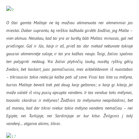
O štai gamta Maltoje ne ką mažiau akmenuota nei akmeniniai jos
miestai. Dabar suprantu, ką reiškia kažkada girdėti žodžiai, jog Malta –
vien akmuo. Nesakau, kad tai yra ar turėtų būti Maltos minusas, gal net
priešingai. Gal ir Jūs, kaip ir aš, prieš tai dar niekad nebuvote tokioje
gausiai akmeninėje saloje, ir tai yra kažkas naujo. Taigi, žalios spalvos
ten palyginti nedaug. Yra žaliai plytinčių laukų, nusėtų ryškių gėlių
žiedais, bet kaskart, juos pamačiusios, mes aiktelėdavom iš nuostabos
– tikriausiai tokia reakcija kalba pati už save. Visai kas kita su mėlyna,
kurios Maltoje beveik tiek pat daug kaip geltonos; o kaip gi kitaip, jei
maža salelė iš visų pusių apsupta vandens. Ir tas vanduo toks mėlynas,
tooooks skaidrus ir mėlynas! Žodžiais to mėlynumo neapibūdinsi, bet
aš manau, kad dar tikrai niekur tokio mėlyno vandens nemačiau – nei
Egipte, nei Turkijoje, nei Sardinijoje ar kur kitur. Žvilgsnis į tokį
vandenį… atgaiva akims, tikrai.