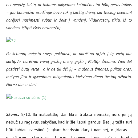
nei gegužę, kažin, ar tokioms aktyvioms kelionėms tai būtų geras laikas
– jau balandžio pradžioje buvo tokių karštų dienų, kai tiesiog beeinant
norėjosi nusimesti rūbus ir šokt į vandenį. Vidurvasarį, tikiu, iš to
vandens išlipti išvis nesinorėtų.
Po kelionių mėgstu savęs paklausti, ar norėčiau grįžti į tą vietą dar
kartą. Ar norėčiau vieną gražią dieną grįžti į Maltą? Žinoma. Vien dėl
pastizzi būtų verta , o ir ne tik dėl jų – malonūs žmonės, puikus oras,
mėlyna jūra ir gyvenimas mėgaujantis kiekviena diena tiesiog užburia.
Norisi dar ir dar!
Skonis:
8/10. Iki maltietiškų dar tikrai trūksta nemažai, nors jei jų
nebūčiau ragavus, sakyčiau, kad ir šie labai gardūs. Bet jų tešla turi
būti labiau sviestinė (kitąkart bandysiu daryti naminę), o įdaras –
minkštesnis, skystesnis, labiau kreminis. Jeigu kažkas turėtų