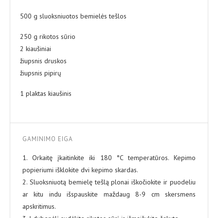
500 g sluoksniuotos bemielės tešlos
250 g rikotos sūrio
2 kiaušiniai
žiupsnis druskos
žiupsnis pipirų
1 plaktas kiaušinis
GAMINIMO EIGA
1. Orkaitę įkaitinkite iki 180 °C temperatūros. Kepimo
popieriumi išklokite dvi kepimo skardas.
2. Sluoksniuotą bemielę tešlą plonai iškočiokite ir puodeliu
ar kitu indu išspauskite maždaug 8-9 cm skersmens
apskritimus.