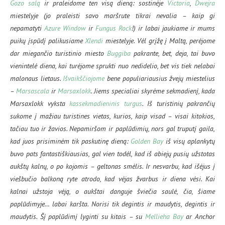
Gozo salą
ir praleidome ten visą dieną: sostinėje
Victoria
,
Dwejra
miestelyje (jo praleisti savo maršrute tikrai nevalia – kaip gi
nepamatyti
Azure Window
ir
Fungus Rock
!) ir labai jaukiame ir mums
puikų įspūdį palikusiame
Xlendi
miestelyje. Vėl grįžę į Maltą, perėjome
dar miegančio turistinio miesto
Buggiba
pakrante, bet, deja, tai buvo
vienintelė diena, kai turėjome sprukti nuo nedidelio, bet vis tiek nelabai
malonaus lietaus.
Išvaikščiojome
bene populiariausius žvejų miestelius
–
Marsascala
ir
Marsaxlokk
. Jiems specialiai skyrėme sekmadienį, kada
Marsaxlokk vyksta
kassekmadieninis turgus
. Iš turistinių pakrančių
sukome į mažiau turistines vietas, kurios, kaip visad – visai kitokios,
tačiau tuo ir žavios. Nepamiršom ir paplūdimių, nors gal truputį gaila,
kad juos prisiminėm tik paskutinę dieną:
Golden Bay
iš visų aplankytų
buvo pats fantastiškiausias, gal vien todėl, kad iš abiejų pusių užstotas
aukštų kalnų, o po kojomis – geltonas smėlis. Ir nesvarbu, kad išėjus į
viešbučio balkoną ryte atrodo, kad vėjas žvarbus ir diena vėsi. Kai
kalnai užstoja vėją, o aukštai danguje šviečia saulė, čia, šiame
paplūdimyje… labai karšta. Norisi tik degintis ir maudytis, degintis ir
maudytis. Šį paplūdimį lyginti su kitais – su
Mellieha Bay
ar Anchor