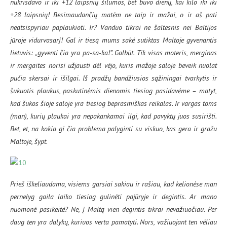
nukrisdavo ir iki +12 laipsnių šilumos, bet buvo dienų, kai kilo iki iki
+28 laipsnių! Besimaudančių matėm ne taip ir mažai, o ir aš pati
neatsispyriau paplaukioti. Ir? Vanduo tikrai ne šaltesnis nei Baltijos
jūroje vidurvasarį! Gal ir tiesą mums sakė sutiktas Maltoje gyvenantis
lietuvis: „gyventi čia yra pa-sa-ka!”. Galbūt. Tik visas moteris, merginas
ir mergaites norisi užjausti dėl vėjo, kuris mažoje saloje beveik nuolat
pučia skersai ir išilgai. Iš pradžų bandžiusios sąžiningai tvarkytis ir
šukuotis plaukus, paskutinėmis dienomis tiesiog pasidavėme – matyt,
kad šukos šioje saloje yra tiesiog beprasmiškas reikalas. Ir vargas toms
(man), kurių plaukai yra nepakankamai ilgi, kad pavyktų juos susirišti.
Bet, et, na kokia gi čia problema palyginti su viskuo, kas gera ir gražu
Maltoje, šypt.
Prieš iškeliaudama, visiems garsiai sakiau ir rašiau, kad kelionėse man
pernelyg gaila laiko tiesiog gulinėti pajūryje ir degintis. Ar mano
nuomonė pasikeitė? Ne, į Maltą vien degintis tikrai nevažiuočiau. Per
daug ten yra dalykų, kuriuos verta pamatyti. Nors, važiuojant ten vėliau