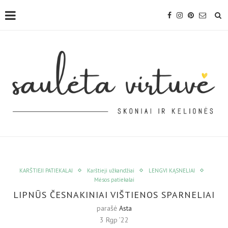
KARŠTIEJI PATIEKALAI
Karštieji užkandžiai
LENGVI KĄSNELIAI
Mėsos patiekalai
LIPNŪS ČESNAKINIAI VIŠTIENOS SPARNELIAI
parašė
Asta
3 Rgp ’22