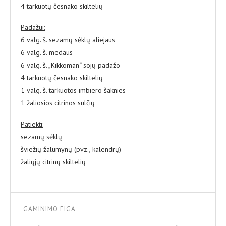
4 tarkuotų česnako skiltelių
Padažui:
6 valg. š. sezamų sėklų aliejaus
6 valg. š. medaus
6 valg. š. „Kikkoman“ sojų padažo
4 tarkuotų česnako skiltelių
1 valg. š. tarkuotos imbiero šaknies
1 žaliosios citrinos sulčių
Patiekti:
sezamų sėklų
šviežių žalumynų (pvz., kalendrų)
žaliųjų citrinų skiltelių
GAMINIMO EIGA