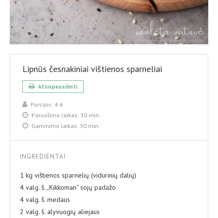
Lipnūs česnakiniai vištienos sparneliai
Atsispausdinti
Porcijos:
4-6
Paruošimo laikas:
30 min.
Gaminimo laikas:
30 min.
INGREDIENTAI
1 kg vištienos sparnelių (vidurinių dalių)
4 valg. š. „Kikkoman“ sojų padažo
4 valg. š. medaus
2 valg. š. alyvuogių aliejaus