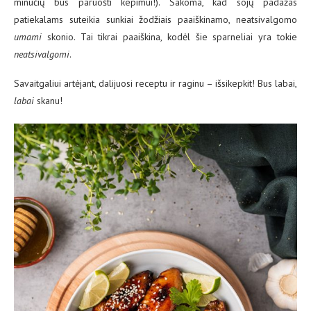
minučių bus paruošti kepimui!). Sakoma, kad sojų padažas
patiekalams suteikia sunkiai žodžiais paaiškinamo, neatsivalgomo
umami
skonio. Tai tikrai paaiškina, kodėl šie sparneliai yra tokie
neatsivalgomi
.
Savaitgaliui artėjant, dalijuosi receptu ir raginu – išsikepkit! Bus labai,
labai
skanu!