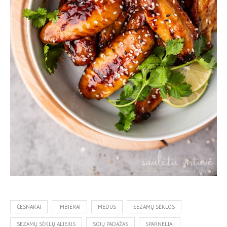
ČESNAKAI
IMBIERAI
MEDUS
SEZAMŲ SĖKLOS
SEZAMŲ SĖKLŲ ALIEJUS
SOJŲ PADAŽAS
SPARNELIAI