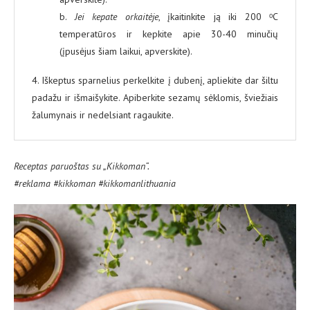
b.
Jei kepate orkaitėje
, įkaitinkite ją iki 200 ᵒC
temperatūros ir kepkite apie 30-40 minučių
(įpusėjus šiam laikui, apverskite).
4. Iškeptus sparnelius perkelkite į dubenį, apliekite dar šiltu
padažu ir išmaišykite. Apiberkite sezamų sėklomis, šviežiais
žalumynais ir nedelsiant ragaukite.
Receptas paruoštas su „Kikkoman“.
#reklama #kikkoman #kikkomanlithuania