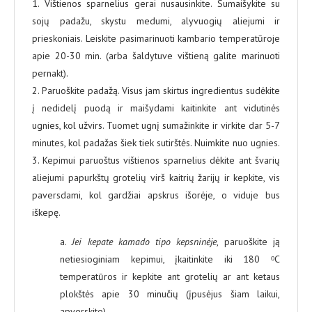
1. Vištienos sparnelius gerai nusausinkite. Sumaišykite su
sojų padažu, skystu medumi, alyvuogių aliejumi ir
prieskoniais. Leiskite pasimarinuoti kambario temperatūroje
apie 20-30 min. (arba šaldytuve vištieną galite marinuoti
pernakt).
2. Paruoškite padažą. Visus jam skirtus ingredientus sudėkite
į nedidelį puodą ir maišydami kaitinkite ant vidutinės
ugnies, kol užvirs. Tuomet ugnį sumažinkite ir virkite dar 5-7
minutes, kol padažas šiek tiek sutirštės. Nuimkite nuo ugnies.
3. Kepimui paruoštus vištienos sparnelius dėkite ant švarių
aliejumi papurkštų grotelių virš kaitrių žarijų ir kepkite, vis
paversdami, kol gardžiai apskrus išorėje, o viduje bus
iškepę.
a.
Jei kepate kamado tipo kepsninėje
, paruoškite ją
netiesioginiam kepimui, įkaitinkite iki 180 ᵒC
temperatūros ir kepkite ant grotelių ar ant ketaus
plokštės apie 30 minučių (įpusėjus šiam laikui,
apverskite).