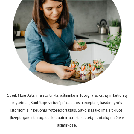
Sveiki! Esu Asta, maisto tinklaraštininkė ir fotografė, kalnų ir kelionių
mylėtoja. „Saulėtoje virtuvėje” dalijuosi receptais, kasdienybės
istorijomis ir kelionių fotoreportažais. Savo pasakojimais tikiuosi
įkvėpti gaminti, ragauti, keliauti ir atrasti saulėtą nuotaiką mažose
akimirkose.