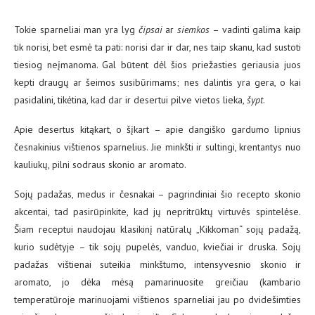
Tokie sparneliai man yra lyg
čipsai
ar
siemkos
– vadinti galima kaip
tik norisi, bet esmė ta pati: norisi dar ir dar, nes taip skanu, kad sustoti
tiesiog neįmanoma. Gal būtent dėl šios priežasties geriausia juos
kepti draugų ar šeimos susibūrimams; nes dalintis yra gera, o kai
pasidalini, tikėtina, kad dar ir desertui pilve vietos lieka,
šypt
.
Apie desertus kitąkart, o šįkart – apie dangiško gardumo lipnius
česnakinius vištienos sparnelius. Jie minkšti ir sultingi, krentantys nuo
kauliukų, pilni sodraus skonio ar aromato.
Sojų padažas, medus ir česnakai – pagrindiniai šio recepto skonio
akcentai, tad pasirūpinkite, kad jų nepritrūktų virtuvės spintelėse.
Šiam receptui naudojau klasikinį natūralų „Kikkoman“ sojų padažą,
kurio sudėtyje – tik sojų pupelės, vanduo, kviečiai ir druska. Sojų
padažas vištienai suteikia minkštumo, intensyvesnio skonio ir
aromato, jo dėka mėsą pamarinuosite greičiau (kambario
temperatūroje marinuojami vištienos sparneliai jau po dvidešimties