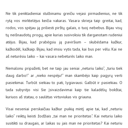
Ne tik penktadieniai stulbinamu greičiu vejasi pirmadienius, ne tik
rytą vos mirktelėjus keičia vakaras. Vasara skrieja taip greitai, kad,
rodos, vos spėjau ją priliesti pirštų galais, o tuoj nebebus. Bijau visų
tų neišnaudotų progų, apie kurias susivoksiu tik darganotam rudeniui
atėjus. Bijau, kad prabėgsiu ją paviršium – skubėdama kažkur,
kažkodėl, kažkaip. Bijau, kad imsiu vytis tada, kai bus per vėlu. Kai ne
aš neturėsiu laiko – kai vasara nebeturės laiko man.
Nemalonu pripažinti, bet ne taip jau seniai „neturiu laiko“, „turiu tiek
daug darbo!“ ar „nieko nespėju!“ man skambėjo kaip pagyrų verti
pasiekimai. Turbūt siekiau to pati, lygiavausi. Galbūt ir pasiekiau. O
tada subyrėjo visi šie įsivaizdavimai kaip tie kaladėlių bokštai,
kuriuos aš statau, o saulėtas virtuviukas vis griauna.
Visai neseniai perskaičiau kažkur puikią mintį apie tai, kad „neturiu
laiko“ reiktų keisti žodžiais „tai man ne prioritetas“. Kai neturiu laiko
susitikti su draugais, ar laikas su jais man ne prioritetas? Kai neturiu