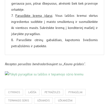
geriausia juos, pilnai iškepusius, atvėsinti šiek tiek praviroje
orkaitėje.
7.
Paruoškite kremą įdarui
. Visus lašišos kremui skirtus
ingredientus sudėkite į maisto smulkintuvą ir susmulkinkite
iki vientisos masės. Sukrėskite kremą į konditerinį maišelį ir
įdarykite pyragėlius.
8. Paruoškite citrinų gabalėliais, kapotomis šviežiomis
petražolėmis ir patiekite.
Receptas paruoštas bendradarbiaujant su „Kauno grūdais“.
CITRINOS
LAŠIŠA
PETRAŽOLĖS
PYRAGĖLIAI
TEPAMASIS SŪRIS
UŽKANDIS
UŽKANDŽIAI