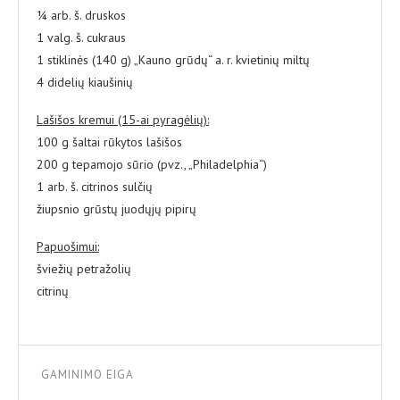
¼ arb. š. druskos
1 valg. š. cukraus
1 stiklinės (140 g) „Kauno grūdų“ a. r. kvietinių miltų
4 didelių kiaušinių
Lašišos kremui (15-ai pyragėlių):
100 g šaltai rūkytos lašišos
200 g tepamojo sūrio (pvz., „Philadelphia“)
1 arb. š. citrinos sulčių
žiupsnio grūstų juodųjų pipirų
Papuošimui:
šviežių petražolių
citrinų
GAMINIMO EIGA