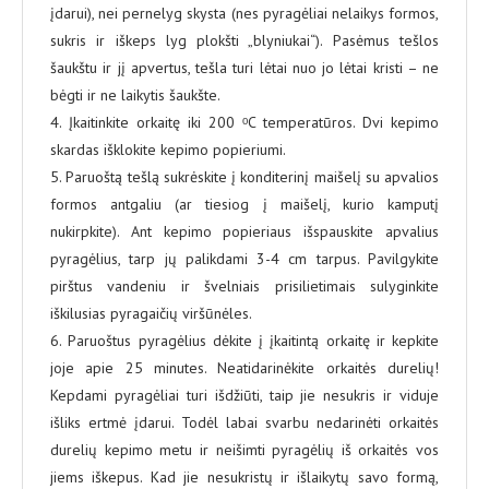
įdarui), nei pernelyg skysta (nes pyragėliai nelaikys formos,
sukris ir iškeps lyg plokšti „blyniukai“). Pasėmus tešlos
šaukštu ir jį apvertus, tešla turi lėtai nuo jo lėtai kristi – ne
bėgti ir ne laikytis šaukšte.
4. Įkaitinkite orkaitę iki 200 ᵒC temperatūros. Dvi kepimo
skardas išklokite kepimo popieriumi.
5. Paruoštą tešlą sukrėskite į konditerinį maišelį su apvalios
formos antgaliu (ar tiesiog į maišelį, kurio kamputį
nukirpkite). Ant kepimo popieriaus išspauskite apvalius
pyragėlius, tarp jų palikdami 3-4 cm tarpus. Pavilgykite
pirštus vandeniu ir švelniais prisilietimais sulyginkite
iškilusias pyragaičių viršūnėles.
6. Paruoštus pyragėlius dėkite į įkaitintą orkaitę ir kepkite
joje apie 25 minutes. Neatidarinėkite orkaitės durelių!
Kepdami pyragėliai turi išdžiūti, taip jie nesukris ir viduje
išliks ertmė įdarui. Todėl labai svarbu nedarinėti orkaitės
durelių kepimo metu ir neišimti pyragėlių iš orkaitės vos
jiems iškepus. Kad jie nesukristų ir išlaikytų savo formą,