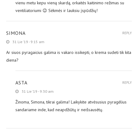
vienu metu kepu vieną skardą, orkaitės kaitinimo režimas su
ventiliatoriumi 😉 Sėkmės ir lauksiu įspūdžių!
SIMONA
REPLY
31 Lie ’19 - 9:15 am
Ar siuos pyragaicius galima is vakaro issikepti, o krema sudeti tik kita
diena?
ASTA
REPLY
31 Lie ’19 - 9:30 am
Žinoma, Simona, tikrai galima! Laikykite atvėsusius pyragėlius
sandariame inde, kad neapdžiūtų ir neišsausėtų.