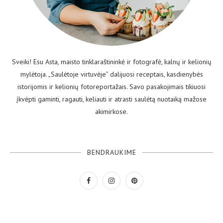
Sveiki! Esu Asta, maisto tinklaraštininkė ir fotografė, kalnų ir kelionių
mylėtoja. „Saulėtoje virtuvėje” dalijuosi receptais, kasdienybės
istorijomis ir kelionių fotoreportažais. Savo pasakojimais tikiuosi
įkvėpti gaminti, ragauti, keliauti ir atrasti saulėtą nuotaiką mažose
akimirkose.
BENDRAUKIME