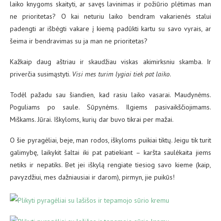
laiko knygoms skaityti, ar savęs lavinimas ir požiūrio plėtimas man
ne prioritetas? O kai neturiu laiko bendram vakarienės stalui
padengti ar išbėgti vakare į kiemą padūkti kartu su savo vyrais, ar
šeima ir bendravimas su ja man ne prioritetas?
Kažkaip daug aštriau ir skaudžiau viskas akimirksniu skamba. Ir
priverčia susimąstyti.
Visi mes turim lygiai tiek pat laiko
.
Todėl pažadu sau šiandien, kad rasiu laiko vasarai. Maudynėms.
Poguliams po saule. Sūpynėms. Ilgiems pasivaikščiojimams.
Miškams. Jūrai. Iškyloms, kurių dar buvo tikrai per mažai.
O šie pyragėliai, beje, man rodos, iškyloms puikiai tiktų. Jeigu tik turit
galimybę, laikykit šaltai iki pat patiekiant – karšta saulėkaita jiems
netiks ir nepatiks. Bet jei iškylą rengiate tiesiog savo kieme (kaip,
pavyzdžiui, mes dažniausiai ir darom), pirmyn, jie puikūs!