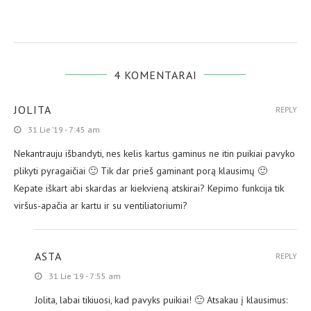
4 KOMENTARAI
JOLITA
REPLY
31 Lie ’19 - 7:45 am
Nekantrauju išbandyti, nes kelis kartus gaminus ne itin puikiai pavyko
plikyti pyragaičiai 🙂 Tik dar prieš gaminant porą klausimų 🙂
Kepate iškart abi skardas ar kiekvieną atskirai? Kepimo funkcija tik
viršus-apačia ar kartu ir su ventiliatoriumi?
ASTA
REPLY
31 Lie ’19 - 7:55 am
Jolita, labai tikiuosi, kad pavyks puikiai! 🙂 Atsakau į klausimus: