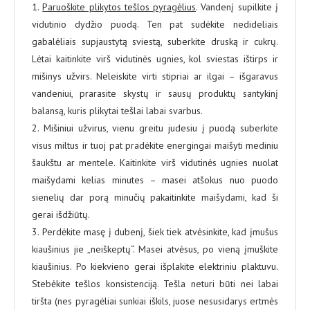
1.
Paruoškite plikytos tešlos pyragėlius
. Vandenį supilkite į
vidutinio dydžio puodą. Ten pat sudėkite nedideliais
gabalėliais supjaustytą sviestą, suberkite druską ir cukrų.
Lėtai kaitinkite virš vidutinės ugnies, kol sviestas ištirps ir
mišinys užvirs. Neleiskite virti stipriai ar ilgai – išgaravus
vandeniui, prarasite skystų ir sausų produktų santykinį
balansą, kuris plikytai tešlai labai svarbus.
2. Mišiniui užvirus, vienu greitu judesiu į puodą suberkite
visus miltus ir tuoj pat pradėkite energingai maišyti mediniu
šaukštu ar mentele. Kaitinkite virš vidutinės ugnies nuolat
maišydami kelias minutes – masei atšokus nuo puodo
sienelių dar porą minučių pakaitinkite maišydami, kad ši
gerai išdžiūtų.
3. Perdėkite masę į dubenį, šiek tiek atvėsinkite, kad įmušus
kiaušinius jie „neiškeptų“. Masei atvėsus, po vieną įmuškite
kiaušinius. Po kiekvieno gerai išplakite elektriniu plaktuvu.
Stebėkite tešlos konsistenciją. Tešla neturi būti nei labai
tiršta (nes pyragėliai sunkiai iškils, juose nesusidarys ertmės