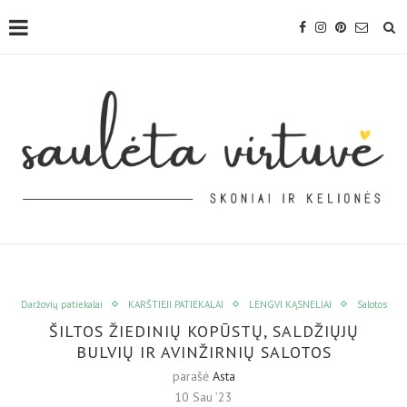
Daržovių patiekalai
KARŠTIEJI PATIEKALAI
LENGVI KĄSNELIAI
Salotos
ŠILTOS ŽIEDINIŲ KOPŪSTŲ, SALDŽIŲJŲ
BULVIŲ IR AVINŽIRNIŲ SALOTOS
parašė
Asta
10 Sau ’23