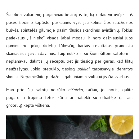
Šiandien vakarienę pagaminau tiesiog iš to, ką radau virtuvėje – iš
pusės žiedinio kopūsto, paskutinės vysti jau ketinančios saldžiosios
bulvės, spintelės gilumoje pasimiršusios skardinės avinžirnių. Tokius
patiekalus „iš nieko“ visada labai mėgau. Ir nors dažniausiai juos
gaminu be jokių didelių lūkesčių, kartais rezultatas pranoksta
skaniausius įsivaizdavimus. Taip nutiko ir su šiom šiltom salotom –
neplanavau dalintis jų receptu, bet jis tiesiog per geras, kad liktų
neužrašytas. Jokio stebuklo, tiesiog
puikiai
tarpusavyje derantys
skoniai. Nepamirškite padažo – galutiniam rezultatui jis čia svarbus.
Man prie šių salotų netrūko
ničnieko
, tačiau, jei norisi, galite
pagardinti trupintu fetos sūriu ar patiekti su orkaitėje (ar ant
grotelių) kepta vištiena.