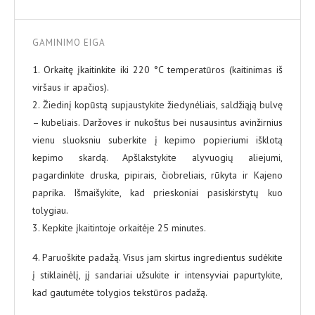
GAMINIMO EIGA
1. Orkaitę įkaitinkite iki 220 °C temperatūros (kaitinimas iš
viršaus ir apačios).
2. Žiedinį kopūstą supjaustykite žiedynėliais, saldžiąją bulvę
– kubeliais. Daržoves ir nukoštus bei nusausintus avinžirnius
vienu sluoksniu suberkite į kepimo popieriumi išklotą
kepimo skardą. Apšlakstykite alyvuogių aliejumi,
pagardinkite druska, pipirais, čiobreliais, rūkyta ir Kajeno
paprika. Išmaišykite, kad prieskoniai pasiskirstytų kuo
tolygiau.
3. Kepkite įkaitintoje orkaitėje 25 minutes.
4. Paruoškite padažą. Visus jam skirtus ingredientus sudėkite
į stiklainėlį, jį sandariai užsukite ir intensyviai papurtykite,
kad gautumėte tolygios tekstūros padažą.