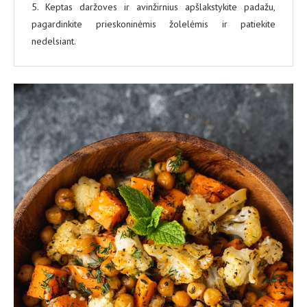
5. Keptas daržoves ir avinžirnius apšlakstykite padažu,
pagardinkite prieskoninėmis žolelėmis ir patiekite
nedelsiant.