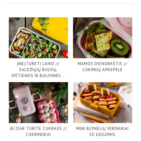
(NE)TURĖTI LAIKO //
MAMOS DIENORAŠTIS //
SALDŽIŲJŲ BULVIŲ,
CUKINIJŲ APKEPĖLĖ
VIŠTIENOS IR BOLIVINĖS...
JEI DAR TURITE CUKRAUS //
MINI BLYNELIŲ VĖRINUKAI
CUKRINUKAI
SU UOGOMIS