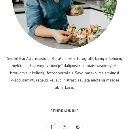
Sveiki! Esu Asta, maisto tinklaraštininkė ir fotografė, kalnų ir kelionių
mylėtoja. „Saulėtoje virtuvėje” dalijuosi receptais, kasdienybės
istorijomis ir kelionių fotoreportažais. Savo pasakojimais tikiuosi
įkvėpti gaminti, ragauti, keliauti ir atrasti saulėtą nuotaiką mažose
akimirkose.
BENDRAUKIME