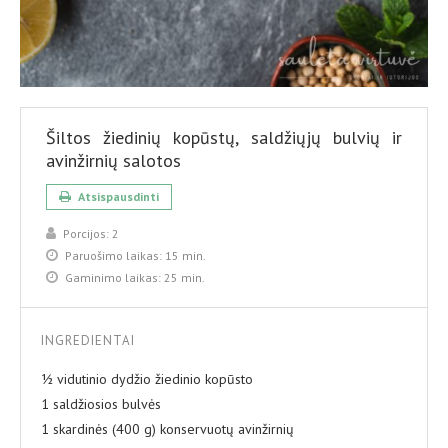
Šiltos žiedinių kopūstų, saldžiųjų bulvių ir
avinžirnių salotos
Atsispausdinti
Porcijos:
2
Paruošimo laikas:
15 min.
Gaminimo laikas:
25 min.
INGREDIENTAI
½ vidutinio dydžio žiedinio kopūsto
1 saldžiosios bulvės
1 skardinės (400 g) konservuotų avinžirnių