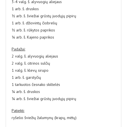
3-4 valg. š. alyvuogių aliejaus
1 arb. š. druskos
½ arb. š. šviežiai grūstų juodųjų pipirų
1 arb. š. džiovintų čiobrelių
½ arb. š. rūkytos paprikos
¼ arb. š. Kajeno paprikos
Padažui:
2 valg. š. alyvuogių aliejaus
2 valg. š. citrinos sulčių
1 valg. š. klevų sirupo
1 arb. š. garstyčių
1 tarkuotos česnako skiltelės
¼ arb. š. druskos
¼ arb. š. šviežiai grūstų juodųjų pipirų
Patiekti:
ryšelio šviežių žalumynų (krapų, mėtų)