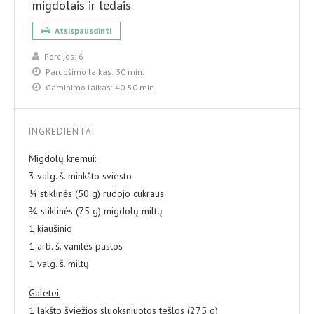
migdolais ir ledais
Atsispausdinti
Porcijos:
6
Paruošimo laikas:
30 min.
Gaminimo laikas:
40-50 min.
INGREDIENTAI
Migdolų kremui:
3 valg. š. minkšto sviesto
¼ stiklinės (50 g) rudojo cukraus
¾ stiklinės (75 g) migdolų miltų
1 kiaušinio
1 arb. š. vanilės pastos
1 valg. š. miltų
Galetei:
1 lakšto šviežios sluoksniuotos tešlos (275 g)