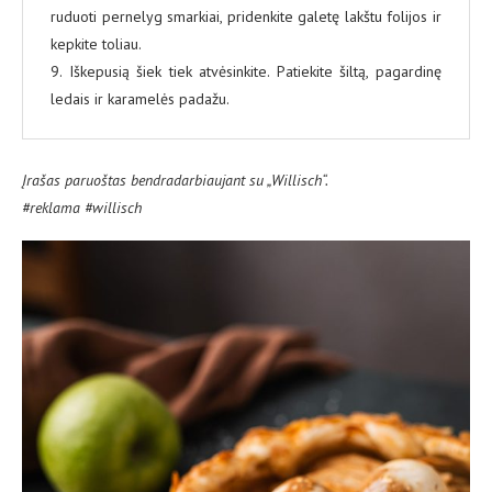
ruduoti pernelyg smarkiai, pridenkite galetę lakštu folijos ir
kepkite toliau.
9. Iškepusią šiek tiek atvėsinkite. Patiekite šiltą, pagardinę
ledais ir karamelės padažu.
Įrašas paruoštas bendradarbiaujant su „Willisch“.
#reklama #willisch