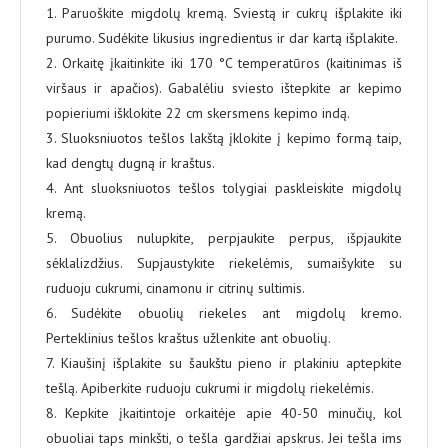
1. Paruoškite migdolų kremą. Sviestą ir cukrų išplakite iki
purumo. Sudėkite likusius ingredientus ir dar kartą išplakite.
2. Orkaitę įkaitinkite iki 170 °C temperatūros (kaitinimas iš
viršaus ir apačios). Gabalėliu sviesto ištepkite ar kepimo
popieriumi išklokite 22 cm skersmens kepimo indą.
3. Sluoksniuotos tešlos lakštą įklokite į kepimo formą taip,
kad dengtų dugną ir kraštus.
4. Ant sluoksniuotos tešlos tolygiai paskleiskite migdolų
kremą.
5. Obuolius nulupkite, perpjaukite perpus, išpjaukite
sėklalizdžius. Supjaustykite riekelėmis, sumaišykite su
ruduoju cukrumi, cinamonu ir citrinų sultimis.
6. Sudėkite obuolių riekeles ant migdolų kremo.
Perteklinius tešlos kraštus užlenkite ant obuolių.
7. Kiaušinį išplakite su šaukštu pieno ir plakiniu aptepkite
tešlą. Apiberkite ruduoju cukrumi ir migdolų riekelėmis.
8. Kepkite įkaitintoje orkaitėje apie 40-50 minučių, kol
obuoliai taps minkšti, o tešla gardžiai apskrus. Jei tešla ims