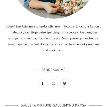
Sveiki! Esu Asta, maisto tinklaraštininkė ir fotografė, kalnų ir kelionių
mylėtoja. „Saulėtoje virtuvėje” dalijuosi receptais, kasdienybės
istorijomis ir kelionių fotoreportažais. Savo pasakojimais tikiuosi
įkvėpti gaminti, ragauti, keliauti ir atrasti saulėtą nuotaiką mažose
akimirkose.
BENDRAUKIME
SAULĖTA VIRTUVĖ: SALDUMYNŲ KNYGA