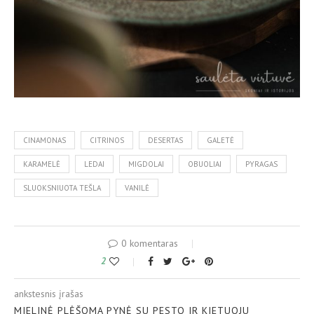
CINAMONAS
CITRINOS
DESERTAS
GALETĖ
KARAMELĖ
LEDAI
MIGDOLAI
OBUOLIAI
PYRAGAS
SLUOKSNIUOTA TEŠLA
VANILĖ
0 komentaras
2
ankstesnis įrašas
MIELINĖ PLĖŠOMA PYNĖ SU PESTO IR KIETUOJU