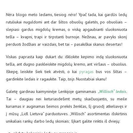
Nėra blogo meto ledams, tiesiog
nėra!
Ypač tada, kai gardūs ledų
rutuliukai nuguldomi ant dar šiltos obuolių galetės, po obuoliais –
slepiasi gardus migdolų kremas, o viską apgaubianti sluoksniuota
tešla – kvapni, trapi ir tirpstanti burnoje. Nežinau, ar pavyks skonį
perduoti žodžiais ar vaizdais, bet tai – pasakiškai skanus desertas!
Viskas paprasta kaip dukart du: išklokite kepimo indą sluoksniuota
tešla, ant dugno paskleiskite migdolų kremo, ant viršaus – obuolius.
Iškepę, leiskite šiek tiek atvėsti, o kai
pyragas
bus vos šiltas –
gardinkite ledais ir ragaukite. Taip,
taip
. Nuostabiai skanu!
Galetę gardinau kaimyninėje Lenkijoje gaminamais
„Willisch“ ledais
.
Tai – daugiau nei keturiasdešimt metų skaičiuojantis, su meile
kuriamas ir auginamas šeimos prekės ženklas, šį gruodį atkeliavęs ir
į mūsų „Lidl Lietuva“ parduotuves. „Willisch“ asortimentas išskirtinis
unikaliais rankų darbo ledų skoniais; šįkart galite rinktis iš dviejų: