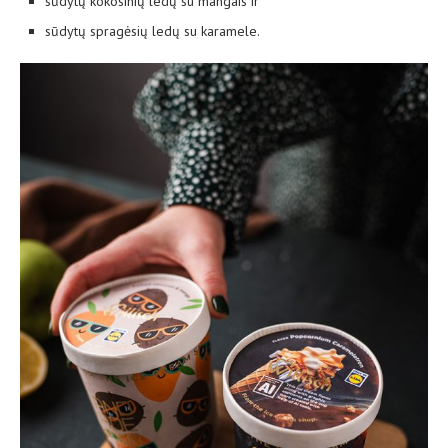
sūdytų kokosinių ledų su mangais ir
sūdytų spragėsių ledų su karamele.