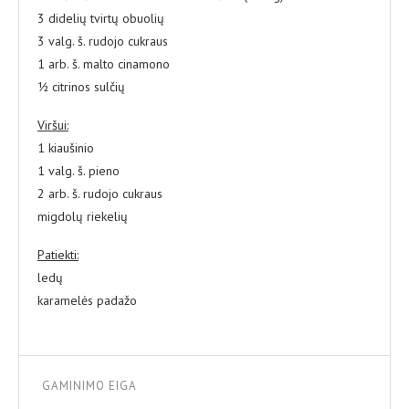
3 didelių tvirtų obuolių
3 valg. š. rudojo cukraus
1 arb. š. malto cinamono
½ citrinos sulčių
Viršui:
1 kiaušinio
1 valg. š. pieno
2 arb. š. rudojo cukraus
migdolų riekelių
Patiekti:
ledų
karamelės padažo
GAMINIMO EIGA