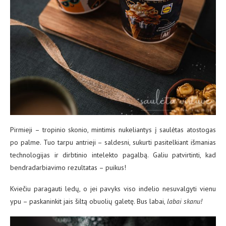
Pirmieji – tropinio skonio, mintimis nukeliantys į saulėtas atostogas
po palme. Tuo tarpu antrieji – saldesni, sukurti pasitelkiant išmanias
technologijas ir dirbtinio intelekto pagalbą. Galiu patvirtinti, kad
bendradarbiavimo rezultatas – puikus!
Kviečiu paragauti ledų, o jei pavyks viso indelio nesuvalgyti vienu
ypu – paskaninkit jais šiltą obuolių galetę. Bus labai,
labai skanu!