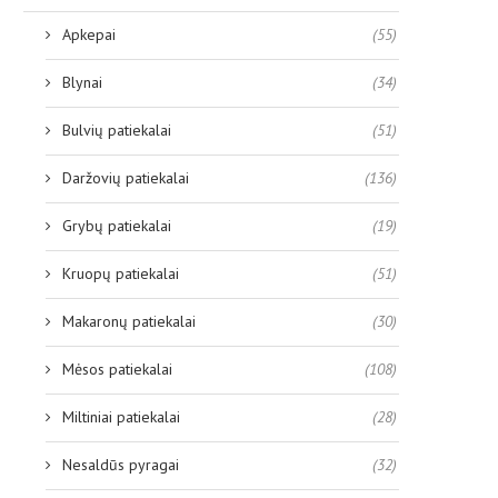
Apkepai
(55)
Blynai
(34)
Bulvių patiekalai
(51)
Daržovių patiekalai
(136)
Grybų patiekalai
(19)
Kruopų patiekalai
(51)
Makaronų patiekalai
(30)
Mėsos patiekalai
(108)
Miltiniai patiekalai
(28)
Nesaldūs pyragai
(32)