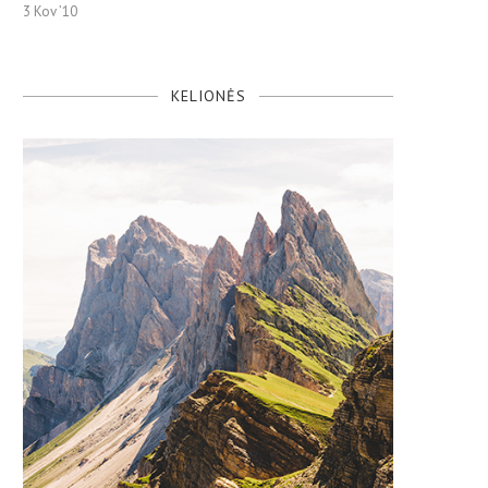
3 Kov ’10
KELIONĖS