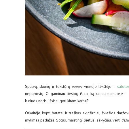
Spalvų, skonių ir tekstūrų
popuri
vienoje lėkštėje –
saloto
nepabostų. O gaminau tiesiog iš to, ką radau namuose – a
kuriuos norisi išsisaugoti kitam kartui?
Orkaitėje kepti batatai ir traškūs avinžirniai, šviežios daržo
mylimas padažas. Sotūs, maistingi pietūs; sakyčiau, verti
deši