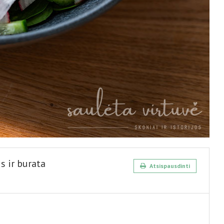
s ir burata
Atsispausdinti