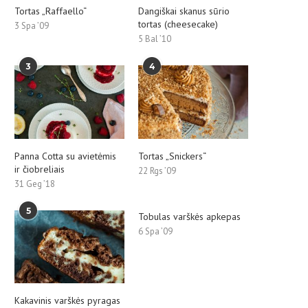
Tortas „Raffaello“
Dangiškai skanus sūrio
tortas (cheesecake)
3 Spa ’09
5 Bal ’10
3
4
Panna Cotta su avietėmis
Tortas „Snickers“
ir čiobreliais
22 Rgs ’09
31 Geg ’18
5
Tobulas varškės apkepas
6 Spa ’09
Kakavinis varškės pyragas