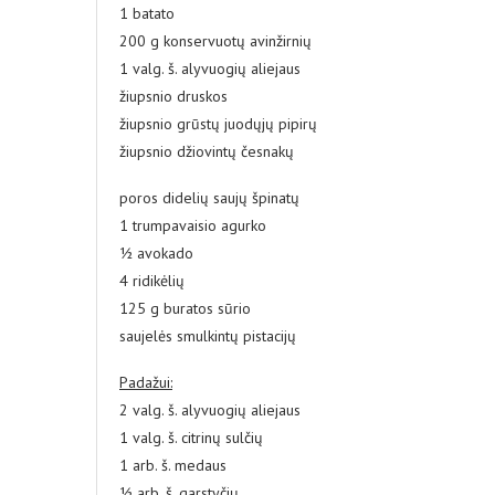
1 batato
200 g konservuotų avinžirnių
1 valg. š. alyvuogių aliejaus
žiupsnio druskos
žiupsnio grūstų juodųjų pipirų
žiupsnio džiovintų česnakų
poros didelių saujų špinatų
1 trumpavaisio agurko
½ avokado
4 ridikėlių
125 g buratos sūrio
saujelės smulkintų pistacijų
Padažui:
2 valg. š. alyvuogių aliejaus
1 valg. š. citrinų sulčių
1 arb. š. medaus
½ arb. š. garstyčių