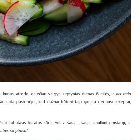
s
, kurias, atrodo, galėčiau valgyti septynias dienas iš eilės, ir
net tada
r kada pastebėjot, kad dažnai būtent taip gimsta geriausi receptai,
vės ir tobulasis buratos sūris. Ant viršaus – sauja smulkintų pistacijų ir
mties su pliusu!