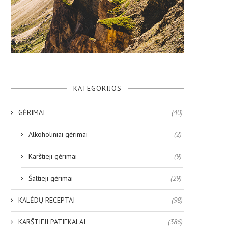
KATEGORIJOS
GĖRIMAI
(40)
Alkoholiniai gėrimai
(2)
Karštieji gėrimai
(9)
Šaltieji gėrimai
(29)
KALĖDŲ RECEPTAI
(98)
KARŠTIEJI PATIEKALAI
(386)