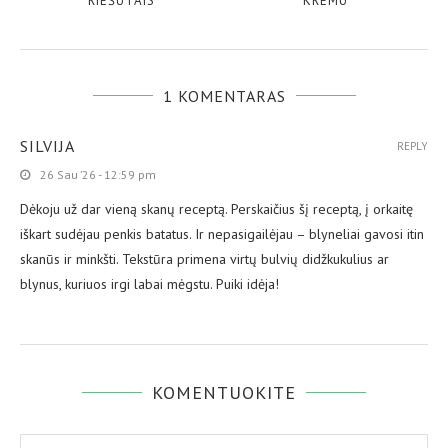
RIEŠUTAIS
KREMU
1 KOMENTARAS
SILVIJA
REPLY
26 Sau ’26 - 12:59 pm
Dėkoju už dar vieną skanų receptą. Perskaičius šį receptą, į orkaitę
iškart sudėjau penkis batatus. Ir nepasigailėjau – blyneliai gavosi itin
skanūs ir minkšti. Tekstūra primena virtų bulvių didžkukulius ar
blynus, kuriuos irgi labai mėgstu. Puiki idėja!
KOMENTUOKITE