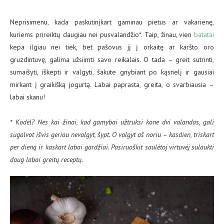
Neprisimenu, kada paskutinįkart gaminau pietus ar vakarienę,
kuriems prireiktų daugiau nei pusvalandžio*. Taip, žinau, vien
batatai
kepa ilgiau nei tiek, bet pašovus jį į orkaitę ar karšto oro
gruzdintuvę, galima užsiimti savo reikalais. O tada – greit sutrinti,
sumaišyti, iškepti ir valgyti, šakute gnybiant po kąsnelį ir gausiai
mirkant į graikišką jogurtą. Labai paprasta, greita, o svarbiausia –
labai skanu!
⠀
* Kodėl? Nes kai žinai, kad gamybai užtruksi kone dvi valandas, gali
sugalvot išvis geriau nevalgyt, šypt. O valgyt aš noriu – kasdien, triskart
per dieną ir kaskart labai gardžiai. Pasiruoškit saulėtoj virtuvėj sulaukti
daug labai greitų receptų.