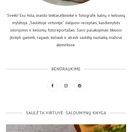
Sveiki! Esu Asta, maisto tinklaraštininkė ir fotografė, kalnų ir kelionių
mylėtoja. „Saulėtoje virtuvėje” dalijuosi receptais, kasdienybės
istorijomis ir kelionių fotoreportažais. Savo pasakojimais tikiuosi
įkvėpti gaminti, ragauti, keliauti ir atrasti saulėtą nuotaiką mažose
akimirkose.
BENDRAUKIME
SAULĖTA VIRTUVĖ: SALDUMYNŲ KNYGA