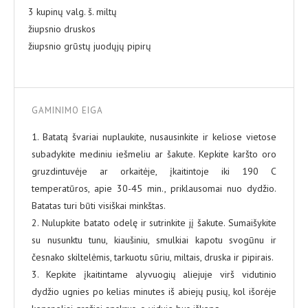
3 kupinų valg. š. miltų
žiupsnio druskos
žiupsnio grūstų juodųjų pipirų
GAMINIMO EIGA
1. Batatą švariai nuplaukite, nusausinkite ir keliose vietose
subadykite mediniu iešmeliu ar šakute. Kepkite karšto oro
gruzdintuvėje ar orkaitėje, įkaitintoje iki 190 C
temperatūros, apie 30-45 min., priklausomai nuo dydžio.
Batatas turi būti visiškai minkštas.
2. Nulupkite batato odelę ir sutrinkite jį šakute. Sumaišykite
su nusunktu tunu, kiaušiniu, smulkiai kapotu svogūnu ir
česnako skiltelėmis, tarkuotu sūriu, miltais, druska ir pipirais.
3. Kepkite įkaitintame alyvuogių aliejuje virš vidutinio
dydžio ugnies po kelias minutes iš abiejų pusių, kol išorėje