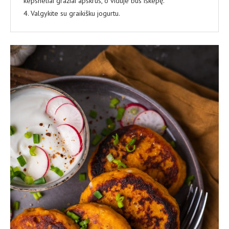
kepsneliai gražiai apskrus, o viduje bus iškepę.
4. Valgykite su graikišku jogurtu.