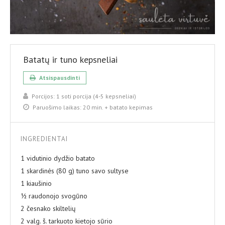
Batatų ir tuno kepsneliai
Atsispausdinti
Porcijos:
1 soti porcija (4-5 kepsneliai)
Paruošimo laikas:
20 min. + batato kepimas
INGREDIENTAI
1 vidutinio dydžio batato
1 skardinės (80 g) tuno savo sultyse
1 kiaušinio
½ raudonojo svogūno
2 česnako skiltelių
2 valg. š. tarkuoto kietojo sūrio