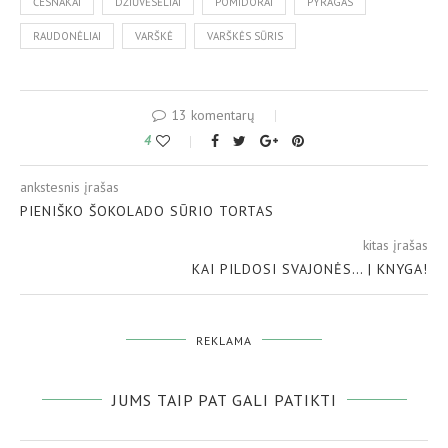
ČESNAKAI
DŽIŪVĖSĖLIAI
POMIDORAI
PYRAGAS
RAUDONĖLIAI
VARŠKĖ
VARŠKĖS SŪRIS
13 komentarų
4
ankstesnis įrašas
PIENIŠKO ŠOKOLADO SŪRIO TORTAS
kitas įrašas
KAI PILDOSI SVAJONĖS… | KNYGA!
REKLAMA
JUMS TAIP PAT GALI PATIKTI