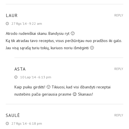
LAUR
REPLY
27 Rgs ’14 - 9:22 am
Atrodo rudeniškai skanu. Bandysiu ryt 🙂
Ką tik atradau tavo receptus, visus peržiūrėjau nuo pradžios iki galo.
Jau visą sąrašą turiu tokių, kuriuos noriu išmėginti 🙂
ASTA
REPLY
10 Lap ’14 - 6:13 pm
Kaip puiku girdėti! 🙂 Tikiuosi, kad visi išbandyti receptai
nustebins pačia geriausia prasme 😉 Skanaus!
SAULĖ
REPLY
27 Rgs ’14 - 6:18 pm