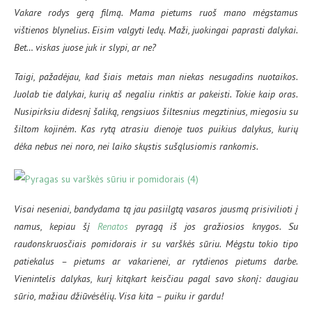
Vakare rodys gerą filmą. Mama pietums ruoš mano mėgstamus
vištienos blynelius. Eisim valgyti ledų. Maži, juokingai paprasti dalykai.
Bet… viskas juose juk ir slypi, ar ne?
Taigi, pažadėjau, kad šiais metais man niekas nesugadins nuotaikos.
Juolab tie dalykai, kurių aš negaliu rinktis ar pakeisti. Tokie kaip oras.
Nusipirksiu didesnį šaliką, rengsiuos šiltesnius megztinius, miegosiu su
šiltom kojinėm. Kas rytą atrasiu dienoje tuos puikius dalykus, kurių
dėka nebus nei noro, nei laiko skųstis sušąlusiomis rankomis.
Visai neseniai, bandydama tą jau pasiilgtą vasaros jausmą prisivilioti į
namus, kepiau šį
Renatos
pyragą iš jos gražiosios knygos. Su
raudonskruosčiais pomidorais ir su varškės sūriu. Mėgstu tokio tipo
patiekalus – pietums ar vakarienei, ar rytdienos pietums darbe.
Vienintelis dalykas, kurį kitąkart keisčiau pagal savo skonį: daugiau
sūrio, mažiau džiūvėsėlių. Visa kita – puiku ir gardu!