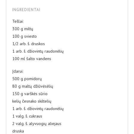
INGREDIENTAI
Tešlai:
300 g miltų
100 g sviesto
1/2 arb. š. druskos
1 arb. š. džiovintų raudonėlių
100 ml šalto vandens
Įdarui:
500 g pomidorų
80 g maltų džiūvėsėlių
150 g varškės sūrio
kelių česnako skiltelių
1 arb. š. džiovintų raudonėlių
1 valg. š. cukraus
2 valg. š. alyvuogių aliejaus
druska