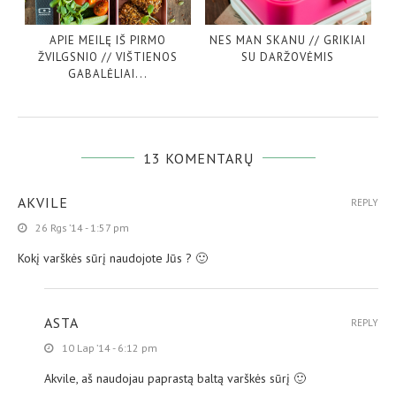
APIE MEILĘ IŠ PIRMO
NES MAN SKANU // GRIKIAI
ŽVILGSNIO // VIŠTIENOS
SU DARŽOVĖMIS
GABALĖLIAI...
13 KOMENTARŲ
AKVILE
REPLY
26 Rgs ’14 - 1:57 pm
Kokį varškės sūrį naudojote Jūs ? 🙂
ASTA
REPLY
10 Lap ’14 - 6:12 pm
Akvile, aš naudojau paprastą baltą varškės sūrį 🙂