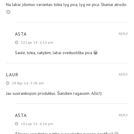
Na labai įdomus variantas: tokia lyg pica, lyg ne pica. Skaniai atrodo.
🙂
ASTA
REPLY
10 Lap ’14 - 6:13 pm
Saule, tokia, sakykim, labai sveikuoliška pica 😀
LAUR
REPLY
28 Rgs ’14 - 5:06 am
Jau susirankiojom produktus. Šiandien ragausim. Ačiū!:)
ASTA
REPLY
10 Lap ’14 - 6:14 pm