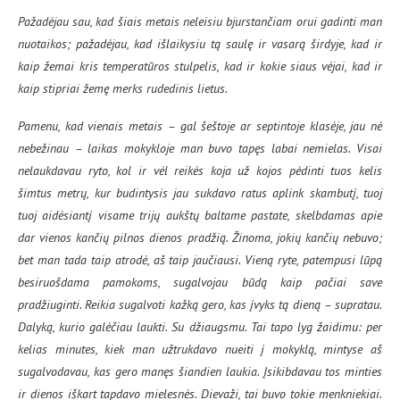
Pažadėjau sau, kad šiais metais neleisiu bjurstančiam orui gadinti man
nuotaikos; pažadėjau, kad išlaikysiu tą saulę ir vasarą širdyje, kad ir
kaip žemai kris temperatūros stulpelis, kad ir kokie siaus vėjai, kad ir
kaip stipriai žemę merks rudedinis lietus.
Pamenu, kad vienais metais – gal šeštoje ar septintoje klasėje, jau nė
nebežinau – laikas mokykloje man buvo tapęs labai nemielas. Visai
nelaukdavau ryto, kol ir vėl reikės koja už kojos pėdinti tuos kelis
šimtus metrų, kur budintysis jau sukdavo ratus aplink skambutį, tuoj
tuoj aidėsiantį visame trijų aukštų baltame pastate, skelbdamas apie
dar vienos kančių pilnos dienos pradžią. Žinoma, jokių kančių nebuvo;
bet man tada taip atrodė, aš taip jaučiausi. Vieną ryte, patempusi lūpą
besiruošdama pamokoms, sugalvojau būdą kaip pačiai save
pradžiuginti. Reikia sugalvoti kažką gero, kas įvyks tą dieną – supratau.
Dalyką, kurio galėčiau laukti. Su džiaugsmu. Tai tapo lyg žaidimu: per
kelias minutes, kiek man užtrukdavo nueiti į mokyklą, mintyse aš
sugalvodavau, kas gero manęs šiandien laukia. Įsikibdavau tos minties
ir dienos iškart tapdavo mielesnės. Dievaži, tai buvo tokie menkniekiai.