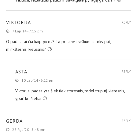
Tikiuosi, rezultatas patiko ir suvalgėte pyragą gardžiai? 🙂
VIKTORIJA
REPLY
7 Lap ’14 - 7:15 pm
O padas tai čia kaip picos? Ta prasme traškumas toks pat,
minkštesnis, kietesnis? 🙂
ASTA
REPLY
10 Lap ’14 - 6:12 pm
Viktorija, padas yra šiek tiek storesnis, todėl truputį kietesnis,
ypač krašteliai 🙂
GERDA
REPLY
28 Rgp ’20 - 5:48 pm