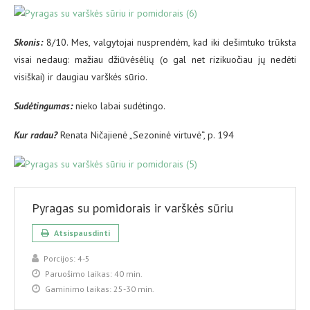
Skonis:
8/10. Mes, valgytojai nusprendėm, kad iki dešimtuko trūksta
visai nedaug: mažiau džiūvėsėlių (o gal net rizikuočiau jų nedėti
visiškai) ir daugiau varškės sūrio.
Sud
ėtingumas:
nieko labai sudėtingo.
Kur radau?
Renata Ničajienė „Sezoninė virtuvė“, p. 194
Pyragas su pomidorais ir varškės sūriu
Atsispausdinti
Porcijos:
4-5
Paruošimo laikas:
40 min.
Gaminimo laikas:
25-30 min.