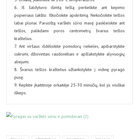
6. Iš šaldytuvo išimtą tešlą perkelkite ant kepimo
popieriaus lakšto. Iškočiokite apskritimą. Nekočiokite tešlos
labai plonai. Paruoštą varškės sūrio masę paskleiskite ant
tešlos, palikdami poros centrimetrų švarius tešlos
kraštelius.
7. Ant viršaus išdėliokite pomidorų riekeles, apibarstykite
cukrumi, džiovintais raudonėliais ir apšlakstykite alyvuogių
aliejumi.
8. Švarius tešlos kraštelius užlankstykite į vidinę pyrago
pusę.
9. Kepkite įkaititnoje orkaitėje 25-30 minučių, kol jis visiškai
iškeps.