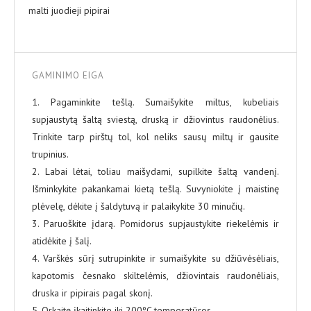
malti juodieji pipirai
GAMINIMO EIGA
1. Pagaminkite tešlą. Sumaišykite miltus, kubeliais
supjaustytą šaltą sviestą, druską ir džiovintus raudonėlius.
Trinkite tarp pirštų tol, kol neliks sausų miltų ir gausite
trupinius.
2. Labai lėtai, toliau maišydami, supilkite šaltą vandenį.
Išminkykite pakankamai kietą tešlą. Suvyniokite į maistinę
plėvelę, dėkite į šaldytuvą ir palaikykite 30 minučių.
3. Paruoškite įdarą. Pomidorus supjaustykite riekelėmis ir
atidėkite į šalį.
4. Varškės sūrį sutrupinkite ir sumaišykite su džiūvėsėliais,
kapotomis česnako skiltelėmis, džiovintais raudonėliais,
druska ir pipirais pagal skonį.
5. Orkaitę įkaitinkite iki 200ºC temperatūros.