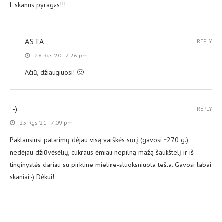
L.skanus pyragas!!!
ASTA
REPLY
28 Rgs ’20 - 7:26 pm
Ačiū, džiaugiuosi! 🙂
:-)
REPLY
25 Rgs ’21 - 7:09 pm
Paklausiusi patarimų dėjau visą varškės sūrį (gavosi ~270 g.),
nedėjau džiūvėsėlių, cukraus ėmiau nepilną mažą šaukštelį ir iš
tinginystės dariau su pirktine mieline-sluoksniuota tešla. Gavosi labai
skaniai:-) Dėkui!