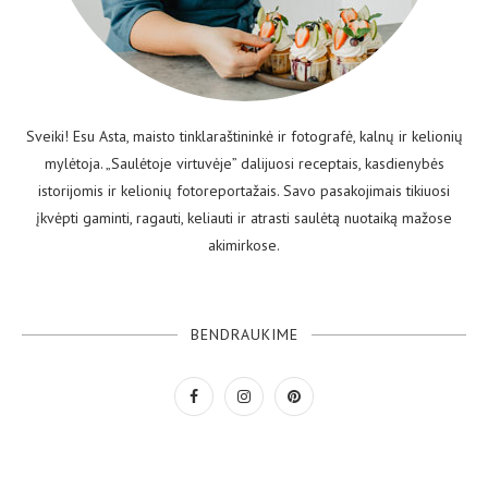
Sveiki! Esu Asta, maisto tinklaraštininkė ir fotografė, kalnų ir kelionių
mylėtoja. „Saulėtoje virtuvėje” dalijuosi receptais, kasdienybės
istorijomis ir kelionių fotoreportažais. Savo pasakojimais tikiuosi
įkvėpti gaminti, ragauti, keliauti ir atrasti saulėtą nuotaiką mažose
akimirkose.
BENDRAUKIME