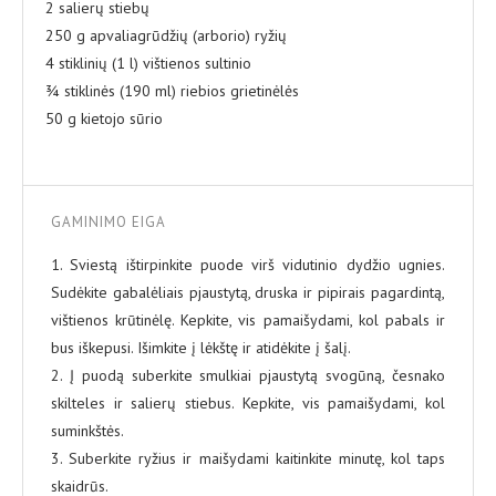
2 salierų stiebų
250 g apvaliagrūdžių (arborio) ryžių
4 stiklinių (1 l) vištienos sultinio
¾ stiklinės (190 ml) riebios grietinėlės
50 g kietojo sūrio
GAMINIMO EIGA
1. Sviestą ištirpinkite puode virš vidutinio dydžio ugnies.
Sudėkite gabalėliais pjaustytą, druska ir pipirais pagardintą,
vištienos krūtinėlę. Kepkite, vis pamaišydami, kol pabals ir
bus iškepusi. Išimkite į lėkštę ir atidėkite į šalį.
2. Į puodą suberkite smulkiai pjaustytą svogūną, česnako
skilteles ir salierų stiebus. Kepkite, vis pamaišydami, kol
suminkštės.
3. Suberkite ryžius ir maišydami kaitinkite minutę, kol taps
skaidrūs.