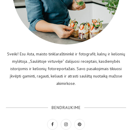
Sveiki! Esu Asta, maisto tinklaraštininkė ir fotografė, kalnų ir kelionių
mylėtoja. „Saulėtoje virtuvėje” dalijuosi receptais, kasdienybės
istorijomis ir kelionių fotoreportažais. Savo pasakojimais tikiuosi
įkvėpti gaminti, ragauti, keliauti ir atrasti saulėtą nuotaiką mažose
akimirkose.
BENDRAUKIME