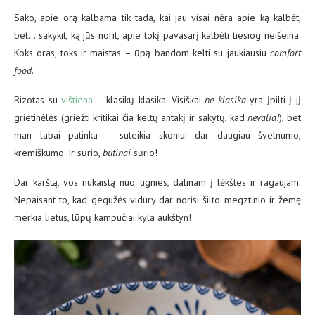
Sako, apie orą kalbama tik tada, kai jau visai nėra apie ką kalbėt,
bet… sakykit, ką jūs norit, apie tokį pavasarį kalbėti tiesiog neišeina.
Koks oras, toks ir maistas – ūpą bandom kelti su jaukiausiu
comfort
food
.
Rizotas su
vištiena
– klasikų klasika. Visiškai
ne klasika
yra įpilti į jį
grietinėlės (griežti kritikai čia keltų antakį ir sakytų, kad
nevalia!
), bet
man labai patinka – suteikia skoniui dar daugiau švelnumo,
kremiškumo. Ir sūrio,
būtinai
sūrio!
Dar karštą, vos nukaistą nuo ugnies, dalinam į lėkštes ir ragaujam.
Nepaisant to, kad gegužės vidury dar norisi šilto megztinio ir žemę
merkia lietus, lūpų kampučiai kyla aukštyn!