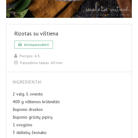
Rizotas su vištiena
Atsispausdinti
Porcijos:
4-5
Paruošimo laikas:
60 min.
INGREDIENTAI
2 valg. š. sviesto
400 g vištienos krūtinėlės
žiupsnio druskos
žiupsnio grūstų pipirų
1 svogūno
3 skiltelių česnako