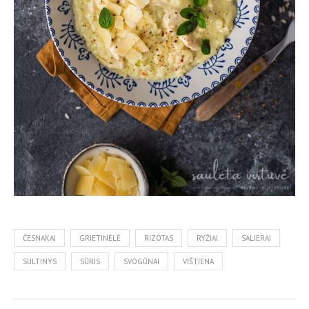
ČESNAKAI
GRIETINĖLĖ
RIZOTAS
RYŽIAI
SALIERAI
SULTINYS
SŪRIS
SVOGŪNAI
VIŠTIENA