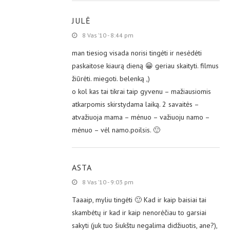
JULĖ
8 Vas ’10 - 8:44 pm
man tiesiog visada norisi tingėti ir nesėdėti
paskaitose kiaurą dieną 😀 geriau skaityti. filmus
žiūrėti. miegoti. belenką ,)
o kol kas tai tikrai taip gyvenu – mažiausiomis
atkarpomis skirstydama laiką. 2 savaitės –
atvažiuoja mama – mėnuo – važiuoju namo –
mėnuo – vėl namo.poilsis. 🙂
ASTA
8 Vas ’10 - 9:03 pm
Taaaip, myliu tingėti 🙂 Kad ir kaip baisiai tai
skambėtų ir kad ir kaip nenorėčiau to garsiai
sakyti (juk tuo šiukštu negalima didžiuotis, ane?),