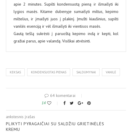
apie 2 minutes. Supilti kondensuotą pieną ir išmaišyti iki
lygios masės. Kitame dubenyje sumaišyti miltus, kepimo
miltelius, ir įmaišyti juos į plakinį. Įmušti kiaušinius, supilti
vanilės esenciją ir vėl išmaišyti iki vientisos masės.
Gautą tešlą sukrėsti į paruoštą kepimo indą ir kepti, kol
gražiai parus, apie valandą. Visiškai atvėsinti.
KEKSAS
KONDENSUOTAS PIENAS
SALDUMYNAI
VANILĖ
64 komentarai
14
ankstesnis įrašas
PLIKYTI PYRAGAIČIAI SU SALDŽIU GRIETINĖLĖS
KREMU