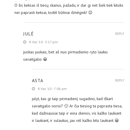
O šis keksas iš tiesų skanus, pažadu, ir dar gi net šiek tiek kitoks
nei paprasti keksai, todėl būtinai išmėgink! 😉
JULĖ
REPLY
8 Vas ’10 - 3:17 pm
juokas juokais, bet aš nuo pirmadienio ryto laukiu
savaitgalio 😀
ASTA
REPLY
8 Vas ’10 - 7:06 pm
julyt, kas gi taip pirmadienį sugadino, kad iškart
savaitgalio norisi? 🙂 Ar čia tiesiog ta paprasta tiesa,
kad dažniausiai taip ir eina dienos, vis kažko laukiant
ir laukiant, ir sulaukus, jau vėl kažko kito laukiant 😀