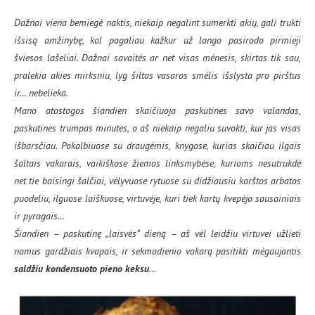
Dažnai viena bemiegė naktis, niekaip negalint sumerkti akių, gali trukti
išsisą amžinybę, kol pagaliau kažkur už lango pasirodo pirmieji
šviesos lašeliai. Dažnai savaitės ar net visas mėnesis, skirtas tik sau,
pralekia akies mirksniu, lyg šiltas vasaros smėlis išslysta pro pirštus
ir… nebelieka.
Mano atostogos šiandien skaičiuoja paskutines savo valandas,
paskutines trumpas minutes, o aš niekaip negaliu suvokti, kur jas visas
išbarsčiau. Pokalbiuose su draugėmis, knygose, kurias skaičiau ilgais
šaltais vakarais, vaikiškose žiemos linksmybėse, kurioms nesutrukdė
net tie baisingi šalčiai, vėlyvuose rytuose su didžiausiu karštos arbatos
puodeliu, ilguose laiškuose, virtuvėje, kuri tiek kartų kvepėjo sausainiais
ir pyragais…
Šiandien – paskutinę „laisvės” dieną – aš vėl leidžiu virtuvei užlieti
namus gardžiais kvapais, ir sekmadienio vakarą pasitikti mėgaujantis
saldžiu kondensuoto pieno keksu
…