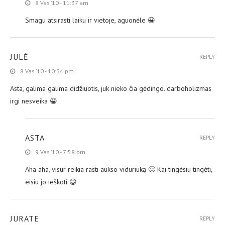
8 Vas ’10 - 11:37 am
Smagu atsirasti laiku ir vietoje, aguonėle 😀
JULĖ
REPLY
8 Vas ’10 - 10:34 pm
Asta, galima galima didžiuotis, juk nieko čia gėdingo. darboholizmas
irgi nesveika 😀
ASTA
REPLY
9 Vas ’10 - 7:58 pm
Aha aha, visur reikia rasti aukso viduriuką 🙂 Kai tingėsiu tingėti,
eisiu jo ieškoti 😀
JURATE
REPLY