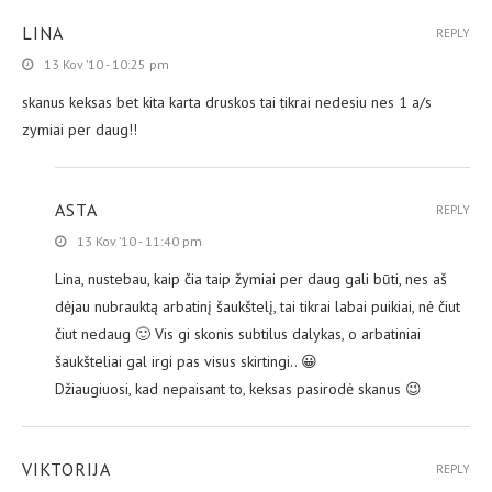
LINA
REPLY
13 Kov ’10 - 10:25 pm
skanus keksas bet kita karta druskos tai tikrai nedesiu nes 1 a/s
zymiai per daug!!
ASTA
REPLY
13 Kov ’10 - 11:40 pm
Lina, nustebau, kaip čia taip žymiai per daug gali būti, nes aš
dėjau nubrauktą arbatinį šaukštelį, tai tikrai labai puikiai, nė čiut
čiut nedaug 🙂 Vis gi skonis subtilus dalykas, o arbatiniai
šaukšteliai gal irgi pas visus skirtingi.. 😀
Džiaugiuosi, kad nepaisant to, keksas pasirodė skanus 😉
VIKTORIJA
REPLY