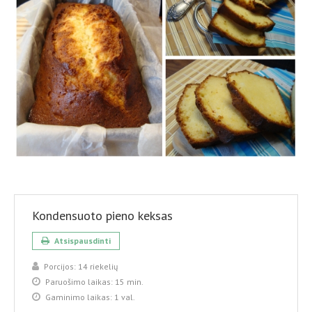
Kondensuoto pieno keksas
Atsispausdinti
Porcijos:
14 riekelių
Paruošimo laikas:
15 min.
Gaminimo laikas:
1 val.