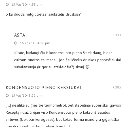
15 Vas ’10 - 4:33 pm
o ka duoda netgi „cielas” saukstelis druskos?
ASTA
REPLY
16 Vas ’10 - 4:16 pm
Jūrate, kadangi čia ir kondensuoto pieno šitiek daug, ir dar
cukraus pudros, tai manau, jog šaukštelis druskos paprasčiausiai
subalansuoja (ir geriau atskleidžia?) skonį 😉
KONDENSUOTO PIENO KEKSIUKAI
REPLY
15 Vas ’10 - 5:22 pm
[…] nesitikėjau (nes be termometro), bet stebėtinai superiškai gavosi.
Receptą nusižiūrėjau viso Kondensuoto pieno kekso iš Salėtos
virtuvės (kiek pasikoregavau), bet kekso forma mano yra gigantiška
apvali su skyle viduj, o tokios, kaip […]