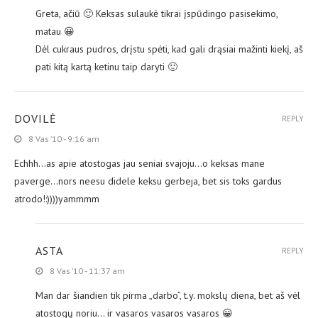
Greta, ačiū 🙂 Keksas sulaukė tikrai įspūdingo pasisekimo,
matau 😀
Dėl cukraus pudros, drįstu spėti, kad gali drąsiai mažinti kiekį, aš
pati kitą kartą ketinu taip daryti 🙂
DOVILĖ
REPLY
8 Vas ’10 - 9:16 am
Echhh…as apie atostogas jau seniai svajoju…o keksas mane
paverge…nors neesu didele keksu gerbeja, bet sis toks gardus
atrodo!:))))yammmm
ASTA
REPLY
8 Vas ’10 - 11:37 am
Man dar šiandien tik pirma „darbo”, t.y. mokslų diena, bet aš vėl
atostogų noriu… ir vasaros vasaros vasaros 😀