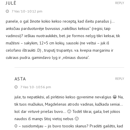
JULĖ
REPLY
7 Vas ’10 - 10:12 pm
panele, o gal žinote kokio kekso receptą, kad išeitu panašus į…
anksčiau parduotuvėje buvusius „vaikiškus keksus” (regisi, taip
vadinosi)? ieškau nuotraukikės, bet. jie formos nelyg tikri keksai, tik
mažėsni – sakykim, 12×5 cm kokių. sausoki (ne veltui – juk iš
celofano ištraukti .D) , truputį trupantys. va. kvepia margarinu ir
cukraus pudra. gamindavo lyg ir „vilniaus duona”.
ASTA
REPLY
7 Vas ’10 - 10:56 pm
jule, tu nepatikėsi, aš pirktinio kekso gyvenime nevalgius 😀 Na,
tik tuos mažiukus, Magdelenas atrodo vadinas, kažkada seniai…
kol dar virtuvė priešas buvo… 🙂 Todėl tikrai, gaila, bet jokios
naudos iš manęs šitoj vietoj nebus 🙂
O – susidomėjau – jis buvo toooks skanus? Pradėti gailėtis, kad