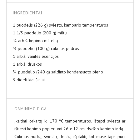
INGREDIENTAI
1 puodelis (226 g) sviesto, kambario temperatūros
1 1/3 puodelio (200 g) miltų
¾ arb.š. kepimo miltelių
½ puodelio (100 g) cukraus pudros
1 arb.š. vanilės esencijos
1 arb.š. druskos
¾ puodelio (240 g) saldinto kondensuoto pieno
3 dideli kiaušiniai
GAMINIMO EIGA
Įkaitinti orkaitę iki 170 ºC temperatūros. Ištepti sviestu ar
ištiesti kepimo popieriumi 26 x 12 cm. dydžio kepimo indą.
Cukraus pudrą, sviestą, druską išplakti, kol masė taps puri,