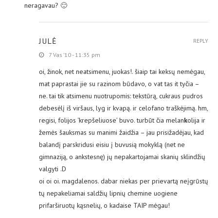
neragavau? 🙂
JULĖ
REPLY
7 Vas ’10 - 11:35 pm
oi, žinok, net neatsimenu, juokas!. šiaip tai keksų nemėgau,
mat paprastai jie su razinom būdavo, o vat tas it tyčia –
ne. tai tik atsimenu nuotrupomis: tekstūrą, cukraus pudros
debesėlį iš viršaus, lyg ir kvapą. ir celofano traškėjimą. hm,
regisi, folijos ‘krepšeliuose’ buvo. turbūt čia melan
k
olija ir
žemės šauksmas su manimi žaidžia – jau prisižadėjau, kad
balandį parskridusi eisiu į buvusią mokyklą (net ne
gimnaziją, o ankstesnę) jų nepakartojamai skanių sklindžių
valgyti .D
oi oi oi. magdalenos. dabar niekas per prievartą neįgrūstų
tų nepakeliamai saldžių lipnių chemine uogiene
prifarširuotų kąsnelių, o kadaise TAIP mėgau!