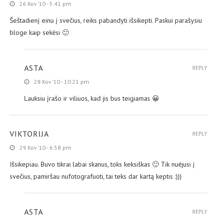
26 Kov ’10 - 5:41 pm
Šeštadienį einu į svečius, reiks pabandyti išsikepti. Paskui parašysiu
bloge kaip sekėsi 🙂
ASTA
REPLY
28 Kov ’10 - 10:21 pm
Lauksiu įrašo ir viliuos, kad jis bus teigiamas 😀
VIKTORIJA
REPLY
29 Kov ’10 - 6:58 pm
Išsikepiau. Buvo tikrai labai skanus, toks keksiškas 🙂 Tik nuėjusi į
svečius, pamiršau nufotografuoti, tai teks dar kartą keptis :)))
ASTA
REPLY