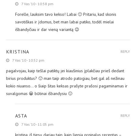
7 Vas ’10 - 10:58 pm
Forelle, lauksim tavo kekso! Labai 🙂 Pritariu, kad skonis
savotiškas ir įdomus, bet man labai patiko, todėl mielai
išbandyčiau ir dar vieną variantą 😉
KRISTINA
REPLY
7 Vas ’10 - 10:52 pm
pagalvojau, kaip tešlai patiktų jei kiaušinius įplakčiau prieš dedant
birius produktus? 🙂 man taip atrodo patogiau, bet gal aš nežinau
kokio niuanso… o šiaip šitas keksas prašyte prašosi pagaminamas ir
suvalgomas 😀 būtinai išbandysiu 🙂
ASTA
REPLY
7 Vas ’10 - 11:05 pm
kristina, iš tiesų dariau taip, kaip liepia orginalus receptas –