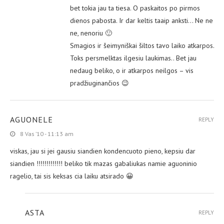
bet tokia jau ta tiesa. O paskaitos po pirmos
dienos pabosta. Ir dar keltis taaip anksti… Ne ne
ne, nenoriu 🙂
Smagios ir šeimyniškai šiltos tavo laiko atkarpos.
Toks persmelktas ilgesiu laukimas.. Bet jau
nedaug beliko, o ir atkarpos neilgos – vis
pradžiuginančios 😉
AGUONELE
REPLY
8 Vas ’10 - 11:13 am
viskas, jau si jei gausiu siandien kondencuoto pieno, kepsiu dar
siandien !!!!!!!!!!!!! beliko tik mazas gabaliukas namie aguoninio
ragelio, tai sis keksas cia laiku atsirado 😀
ASTA
REPLY