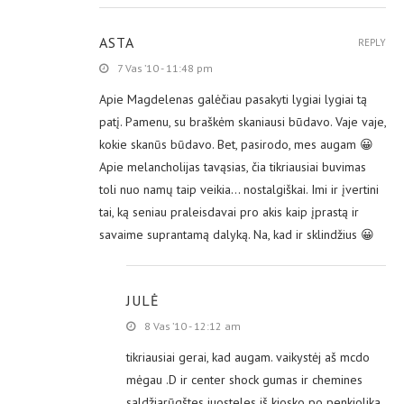
ASTA
REPLY
7 Vas ’10 - 11:48 pm
Apie Magdelenas galėčiau pasakyti lygiai lygiai tą
patį. Pamenu, su braškėm skaniausi būdavo. Vaje vaje,
kokie skanūs būdavo. Bet, pasirodo, mes augam 😀
Apie melancholijas tavąsias, čia tikriausiai buvimas
toli nuo namų taip veikia… nostalgiškai. Imi ir įvertini
tai, ką seniau praleisdavai pro akis kaip įprastą ir
savaime suprantamą dalyką. Na, kad ir sklindžius 😀
JULĖ
8 Vas ’10 - 12:12 am
tikriausiai gerai, kad augam. vaikystėj aš mcdo
mėgau .D ir center shock gumas ir chemines
saldžiarūgštes juosteles iš kiosko po penkiolika