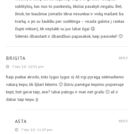
subtilybių, kas nuo to pasikeistų, tiksliai pasakyti negaliu. Bet,
žinok, tie kiaušiniai įsimaišo tikrai nesunkiai ir viską maišant šia
tvarką, o jei su šaukštu per sudėtinga – visada galima į rankas
čiupti mikserį, tik neplakti su juo labai ilgai 😉
Sėkmės išbandant ir išbandžiusi papasakok, kaip pasisekė! 🙂
BRIGITA
REPLY
7 Vas ’10 - 10:55 pm
Kaip puikiai atrodo, toks lygus lygus x) Aš irgi pyragą sekmadienio
vakarą kepu, tik šįkart kitiems 🙂 žiūriu pamėgai kepimo popieriuje
kept, bet gerai taip, ane? labai patogu ir man net gražu 🙂 aš ir
dabar taip kepu :))
ASTA
REPLY
7 Vas ’10 - 11:07 pm