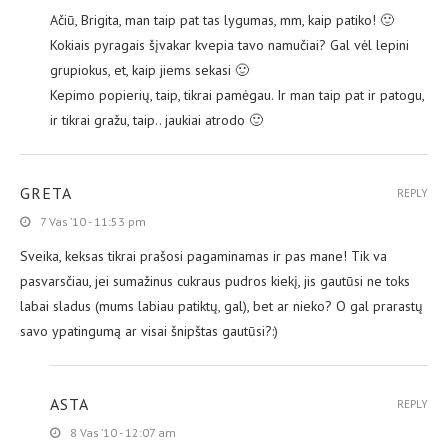
Ačiū, Brigita, man taip pat tas lygumas, mm, kaip patiko! 🙂
Kokiais pyragais šįvakar kvepia tavo namučiai? Gal vėl lepini
grupiokus, et, kaip jiems sekasi 🙂
Kepimo popierių, taip, tikrai pamėgau. Ir man taip pat ir patogu,
ir tikrai gražu, taip.. jaukiai atrodo 🙂
GRETA
REPLY
7 Vas ’10 - 11:53 pm
Sveika, keksas tikrai prašosi pagaminamas ir pas mane! Tik va
pasvarsčiau, jei sumažinus cukraus pudros kiekį, jis gautūsi ne toks
labai sladus (mums labiau patiktų, gal), bet ar nieko? O gal prarastų
savo ypatingumą ar visai šnipštas gautūsi?:)
ASTA
REPLY
8 Vas ’10 - 12:07 am