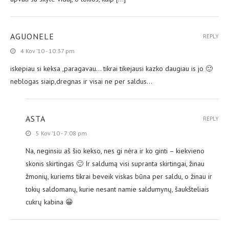
AGUONELE
REPLY
4 Kov ’10 - 10:37 pm
iskepiau si keksa ,paragavau… tikrai tikejausi kazko daugiau is jo 🙂
neblogas siaip,dregnas ir visai ne per saldus…
ASTA
REPLY
5 Kov ’10 - 7:08 pm
Na, neginsiu aš šio kekso, nes gi nėra ir ko ginti – kiekvieno
skonis skirtingas 🙂 Ir saldumą visi supranta skirtingai, žinau
žmonių, kuriems tikrai beveik viskas būna per saldu, o žinau ir
tokių saldomanų, kurie nesant namie saldumynų, šaukšteliais
cukrų kabina 😀