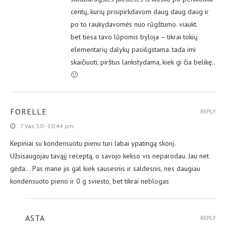
centų, kurių prisipirkdavom daug daug daug ir
po to raukydavomės nuo rūgštumo. viaukt.
bet tiesa tavo lūpomis byloja – tikrai tokių
elementarių dalykų pasiilgstama. tada imi
skaičiuoti, pirštus lankstydama, kiek gi čia belikę..
🙂
FORELLE
REPLY
7 Vas ’10 - 10:44 pm
Kepiniai su kondensuotu pienu turi labai ypatingą skonį.
Užsisaugojau tavąjį receptą, o savojo kekso vis neparodau. Jau net
gėda… Pas mane jis gal kiek sausesnis ir saldesnis, nes daugiau
kondensuoto pieno ir 0 g sviesto, bet tikrai neblogas
ASTA
REPLY