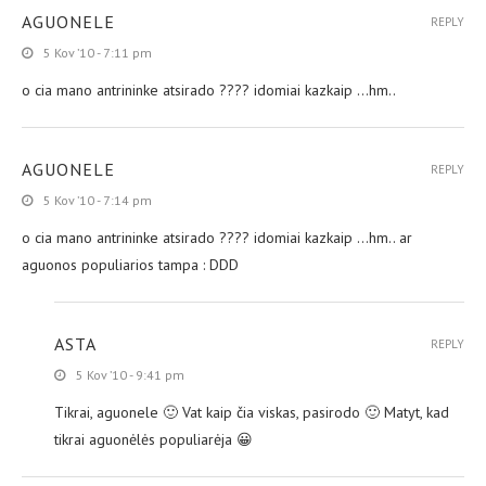
AGUONELE
REPLY
5 Kov ’10 - 7:11 pm
o cia mano antrininke atsirado ???? idomiai kazkaip …hm..
AGUONELE
REPLY
5 Kov ’10 - 7:14 pm
o cia mano antrininke atsirado ???? idomiai kazkaip …hm.. ar
aguonos populiarios tampa : DDD
ASTA
REPLY
5 Kov ’10 - 9:41 pm
Tikrai, aguonele 🙂 Vat kaip čia viskas, pasirodo 🙂 Matyt, kad
tikrai aguonėlės populiarėja 😀