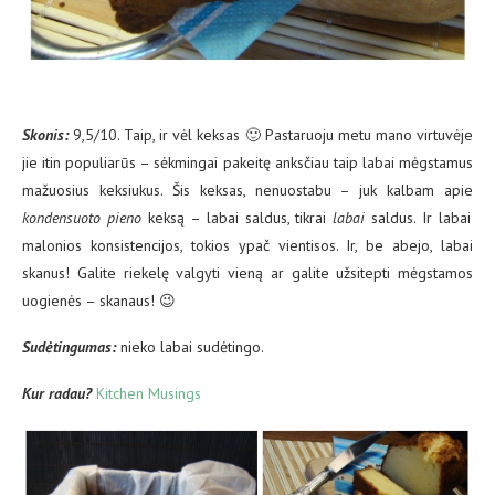
Skonis:
9,5/10. Taip, ir vėl keksas 🙂 Pastaruoju metu mano virtuvėje
jie itin populiarūs – sėkmingai pakeitę anksčiau taip labai mėgstamus
mažuosius keksiukus. Šis keksas, nenuostabu – juk kalbam apie
kondensuoto pieno
keksą – labai saldus, tikrai
labai
saldus. Ir labai
malonios konsistencijos, tokios ypač vientisos. Ir, be abejo, labai
skanus! Galite riekelę valgyti vieną ar galite užsitepti mėgstamos
uogienės – skanaus! 😉
Sud
ėtingumas:
nieko labai sudėtingo.
Kur radau?
Kitchen Musings