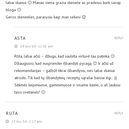
labai skanus 🙂 Manau viena grazia dienele as pradesiu kurti savaji
bloga 🙂
Geros dieneeles, parasysiu kaip man sekesi 😉
ASTA
REPLY
19 Gru ’10 - 12:02 am
Rūta, labai ačiū – džiugu, kad saulėta virtuvė tau patinka 🙂
Džiaugiuosi, kad nusprendei išbandyti pyragą 🙂 Ir ačiū už
rekomendacijas – galbūt tikrai išbandysiu, nes labai skaniai
atrodo. Tik kad tų išbandytinų receptų sąrašai baisiai ilgi.. :))
Sėkmės kepimuose, gaminimuose ir visame kame, o aš lauksiu
tavo svetainės! 🙂
RUTA
REPLY
17 Gru ’10 - 2:17 am