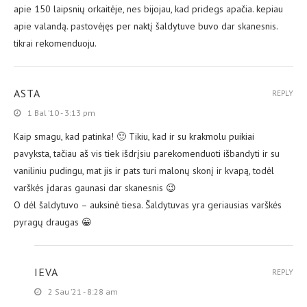
apie 150 laipsnių orkaitėje, nes bijojau, kad pridegs apačia. kepiau
apie valandą. pastovėjęs per naktį šaldytuve buvo dar skanesnis.
tikrai rekomenduoju.
ASTA
REPLY
1 Bal ’10 - 3:13 pm
Kaip smagu, kad patinka! 🙂 Tikiu, kad ir su krakmolu puikiai
pavyksta, tačiau aš vis tiek išdrįsiu parekomenduoti išbandyti ir su
vaniliniu pudingu, mat jis ir pats turi malonų skonį ir kvapą, todėl
varškės įdaras gaunasi dar skanesnis 😉
O dėl šaldytuvo – auksinė tiesa. Šaldytuvas yra geriausias varškės
pyragų draugas 😀
IEVA
REPLY
2 Sau ’21 - 8:28 am