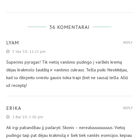
36 KOMENTARAI
LYAM
REPLY
5 Vas ’10 - 11:22 pm
Superinis pyragas! Tik vietoj vanilinio pudingo į varškės kremą
dėjau krakmolo šaukštą ir vanilinio cukraus. Tešla puiki. Nesitikėjau,
kad su ištirpintu sviestu gausis tokia trapi (bet ne sausa) tešla. Ačiū
už receptą!
ERIKA
REPLY
1 Bal ’10 - 2:02 pm
A6 irgi pabandžiau jį padaryti. Skonis – nerealuuuuuuuuus. Vietoj
pudingo taip pat dėjau krakmolą ir šiek tiek vanilės esencijos. kepiau