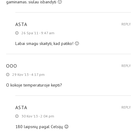
gaminamas. siulau isbandyti 🙂
ASTA
REPLY
26 Spa ’11 - 9:47 am
Labai smagu skaityti, kad patiko! 🙂
OOO
REPLY
29 Kov ’13 - 4:17 pm
O kokoje temperaturoje kepti?
ASTA
REPLY
30 Kov ’13 - 2:04 pm
180 laipsnių pagal Celsijų 😉