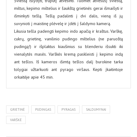
Sviestą išlydyti, truputį atvėsinti. Tuomet atvėsusį sviestą,
miltus, kepimo miltelius ir šaukštą grietinės gerai išmaišyti ir
išminkyti tešlą. Tešlą padalinti į dvi dalis, vieną iš jų
suvynioti į maistinę plėvelę ir įdėti į šaldymo kamerą.
Likusia tešla padengti kepimo indo apačią ir kraštus. Varškę,
cukrų, grietinę, vanilinio pudingo miltelius (ne paruoštą
pudingą!) ir išplaktus kiaušinius su blenderiu išsukti iki
vienalytės masės. Varškės kremą paskleisti į kepimo indą
ant tešlos. Iš kameros išimtą tešlos dalį burokine tarka
tolygiai užtarkuoti ant pyrago viršaus. Kepti įkaitintoje
orkaitėje apie 45 min.
GRIETINĖ
PUDINGAS
PYRAGAS
SALDUMYNAI
VARŠKĖ