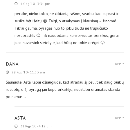
1 Geg ’10 - 3:31 pm
persike, nieko tokio, ne diktantą rašom, svarbu, kad suprast ir
susikalbėt išeitų 😀 Taigi, o atsakymas į klausimą – žinoma!
Tikrai galima, pyragas nuo to jokiu būdu nė trupučiuko
nesuprastės 😉 Tik naudodama konservuotus persikus, gerai
juos nuvarvink sietelyje, kad būtų ne tokie drėgni 🙂
DANA
REPLY
29 Rgp ’10 - 11:53 am
Šaunuole, Asta, labai džiaugiuosi, kad atradau šį psl., tiek daug puikių
receptų, o šį pyragą jau kepu orkaitėje, nuostabu oramatas sklinda
po namus…
ASTA
REPLY
31 Rgp ’10 - 4:12 pm