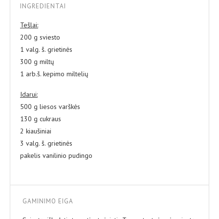
INGREDIENTAI
Tešlai:
200 g sviesto
1 valg. š. grietinės
300 g miltų
1 arb.š. kepimo miltelių
Idarui:
500 g liesos varškės
130 g cukraus
2 kiaušiniai
3 valg. š. grietinės
pakelis vanilinio pudingo
GAMINIMO EIGA