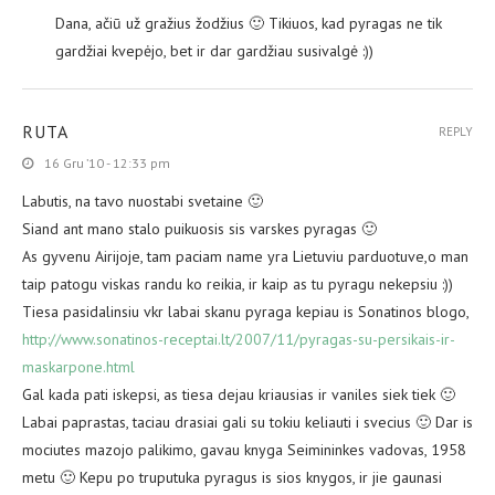
Dana, ačiū už gražius žodžius 🙂 Tikiuos, kad pyragas ne tik
gardžiai kvepėjo, bet ir dar gardžiau susivalgė :))
RUTA
REPLY
16 Gru ’10 - 12:33 pm
Labutis, na tavo nuostabi svetaine 🙂
Siand ant mano stalo puikuosis sis varskes pyragas 🙂
As gyvenu Airijoje, tam paciam name yra Lietuviu parduotuve,o man
taip patogu viskas randu ko reikia, ir kaip as tu pyragu nekepsiu :))
Tiesa pasidalinsiu vkr labai skanu pyraga kepiau is Sonatinos blogo,
http://www.sonatinos-receptai.lt/2007/11/pyragas-su-persikais-ir-
maskarpone.html
Gal kada pati iskepsi, as tiesa dejau kriausias ir vaniles siek tiek 🙂
Labai paprastas, taciau drasiai gali su tokiu keliauti i svecius 🙂 Dar is
mociutes mazojo palikimo, gavau knyga Seimininkes vadovas, 1958
metu 🙂 Kepu po truputuka pyragus is sios knygos, ir jie gaunasi