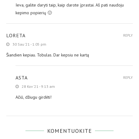
Ieva, galite daryti taip, kaip darote įprastai. Aš pati naudoju
kepimo popierių 🙂
LORETA
REPLY
30 Sau ’21 - 1:05 pm
Šiandien kepiau. Tobulas. Dar kepsiu ne kartą
ASTA
REPLY
28 Kov ’21 - 9:13 am
Ačiū, džiugu girdėti!
KOMENTUOKITE