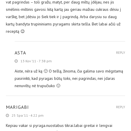
vat pagrindas – toli gražu, matyt, per daug miltų įdėjau, nes jis
smėlinis-miltinis gavosi. kitą kartą jau geriau mažiau cukraus dėsiu į
varškę, bet įdėsiu jo šiek tiek ir į pagrindą. Arba darysiu su daug
kartų bandyta trupininiams pyragams skirta tešla. Bet labai ačiū už
receptą 😉
ASTA
REPLY
13 Kov ’11 - 7:38 pm
Aiste, nėra už ką 🙂 O tešlą, žinoma, čia galima savo mėgstamą
pasirinkti, kad pyragas būtų toks, nei pagrindas, nei įdaras
nenuviltų nė trupučiuko 🙂
MARIGABI
REPLY
25 Spa ’11 - 4:22 pm
Kepiau vakar si pyraga.nuostabus tikrai.labai greitai ir lengvai