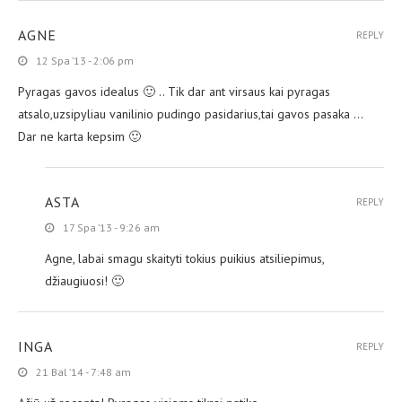
AGNE
REPLY
12 Spa ’13 - 2:06 pm
Pyragas gavos idealus 🙂 .. Tik dar ant virsaus kai pyragas
atsalo,uzsipyliau vanilinio pudingo pasidarius,tai gavos pasaka …
Dar ne karta kepsim 🙂
ASTA
REPLY
17 Spa ’13 - 9:26 am
Agne, labai smagu skaityti tokius puikius atsiliepimus,
džiaugiuosi! 🙂
INGA
REPLY
21 Bal ’14 - 7:48 am