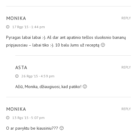
MONIKA
REPLY
17 Rgp ’15 - 1:44 pm
Pyragas labai labai :-). Aš dar ant apatinio tešlos sluoksnio bananų
pripjausciau – labai tiko :-). 10 balu Jums už receptą 🙂
ASTA
REPLY
26 Rgp ’15 - 4:59 pm
Ačiū, Monika, džiaugiuosi, kad patiko! 🙂
MONIKA
REPLY
13 Rgs ’15 - 5:07 pm
O ar pavyktu be kiausiniu??? 🙂