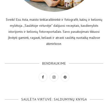
Sveiki! Esu Asta, maisto tinklaraštininkė ir fotografė, kalnų ir kelionių
mylėtoja. „Saulėtoje virtuvėje” dalijuosi receptais, kasdienybės
istorijomis ir kelionių fotoreportažais. Savo pasakojimais tikiuosi
įkvėpti gaminti, ragauti, keliauti ir atrasti saulėtą nuotaiką mažose
akimirkose.
BENDRAUKIME
SAULĖTA VIRTUVĖ: SALDUMYNŲ KNYGA