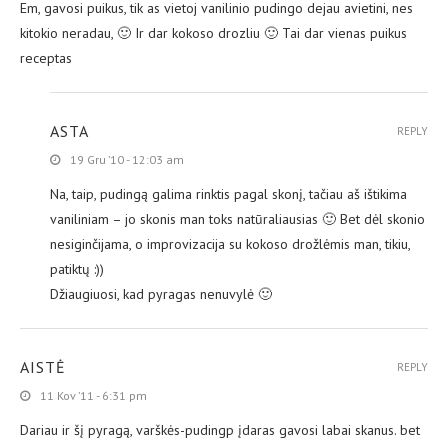
Em, gavosi puikus, tik as vietoj vanilinio pudingo dejau avietini, nes
kitokio neradau, 🙂 Ir dar kokoso drozliu 🙂 Tai dar vienas puikus
receptas
ASTA
REPLY
19 Gru ’10 - 12:03 am
Na, taip, pudingą galima rinktis pagal skonį, tačiau aš ištikima
vaniliniam – jo skonis man toks natūraliausias 🙂 Bet dėl skonio
nesiginčijama, o improvizacija su kokoso drožlėmis man, tikiu,
patiktų :))
Džiaugiuosi, kad pyragas nenuvylė 🙂
AISTĖ
REPLY
11 Kov ’11 - 6:31 pm
Dariau ir šį pyragą, varškės-pudingp įdaras gavosi labai skanus. bet