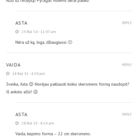
Ačiū už receptą! Pyragas visiems tikrai patiko.
ASTA
REPLY
23 Bal ’14 - 11:07 am
Nėra už ką, Inga, džiaugiuosi 🙂
VAIDA
REPLY
18 Bal ’15 - 4:20 pm
Sveika, Asta 😉 Norėjau paklausti kokio skersmens formą naudojot?
Iš anksto ačiū! 😉
ASTA
REPLY
28 Bal ’15 - 8:24 pm
Vaida, kepimo forma – 22 cm skersmens.