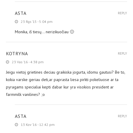
ASTA
REPLY
23 Rgs ’15 - 5:04 pm
Monika, iš tiesų… nerizikuočiau 🙂
KOTRYNA
REPLY
23 Vas ’16 - 4:38 pm
Jeigu vietoj grietines deciau graikiska jogurta, idomu gautusi? Be to,
kokia varske geriau deti,ar paprasta liesa pirkti pokeliuose ar ta
pyragams specialiai kepti dabar kur yra visokios president ar
farmmilk vanilines? ;o
ASTA
REPLY
13 Kov ’16 - 12:42 pm