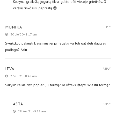
Kotryna, graikišką jogurtą tikrai galite dėti vietoje grietinės. O
varškę rinkčiausi paprastą 😉
MONIKA
REPLY
30 Lie ’20 - 1:17 pm
Sveiki,kuo pakeisti kiausinius jei ju negaliu vartoti gal deti daugiau
pudingo? Aciu
IEVA
REPLY
2 Sau ’21 - 8:49 am
Sakykit, reikia dėti popierių į formą? Ar užteks ištepti sviestu formą?
ASTA
REPLY
28 Kov ’21 - 9:25 am