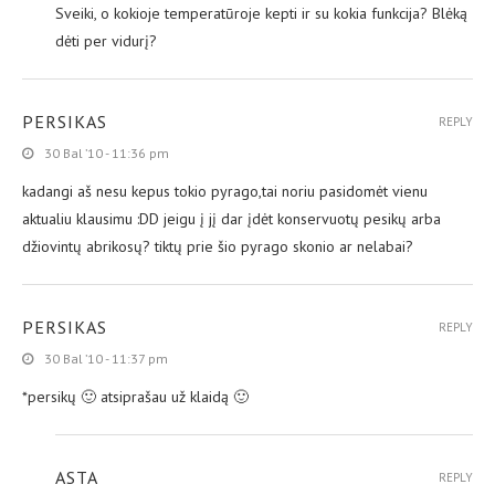
Sveiki, o kokioje temperatūroje kepti ir su kokia funkcija? Blėką
dėti per vidurį?
PERSIKAS
REPLY
30 Bal ’10 - 11:36 pm
kadangi aš nesu kepus tokio pyrago,tai noriu pasidomėt vienu
aktualiu klausimu :DD jeigu į jį dar įdėt konservuotų pesikų arba
džiovintų abrikosų? tiktų prie šio pyrago skonio ar nelabai?
PERSIKAS
REPLY
30 Bal ’10 - 11:37 pm
*persikų 🙂 atsiprašau už klaidą 🙂
ASTA
REPLY