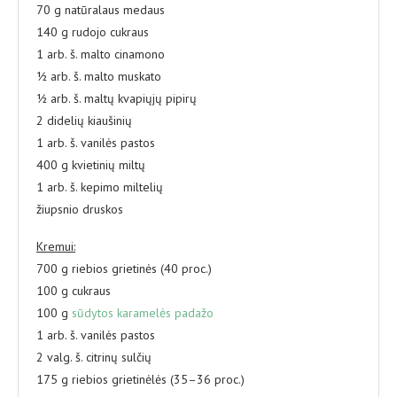
70 g natūralaus medaus
140 g rudojo cukraus
1 arb. š. malto cinamono
½ arb. š. malto muskato
½ arb. š. maltų kvapiųjų pipirų
2 didelių kiaušinių
1 arb. š. vanilės pastos
400 g kvietinių miltų
1 arb. š. kepimo miltelių
žiupsnio druskos
Kremui:
700 g riebios grietinės (40 proc.)
100 g cukraus
100 g
sūdytos karamelės padažo
1 arb. š. vanilės pastos
2 valg. š. citrinų sulčių
175 g riebios grietinėlės (35–36 proc.)