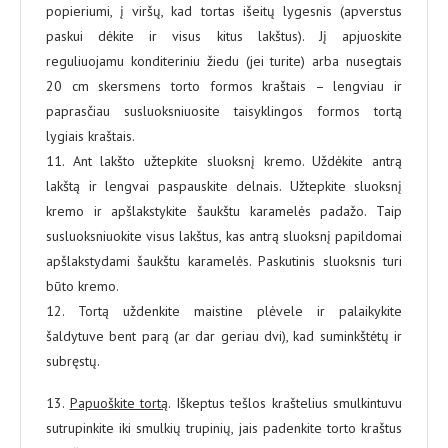
popieriumi, į viršų, kad tortas išeitų lygesnis (apverstus
paskui dėkite ir visus kitus lakštus). Jį apjuoskite
reguliuojamu konditeriniu žiedu (jei turite) arba nusegtais
20 cm skersmens torto formos kraštais – lengviau ir
paprasčiau susluoksniuosite taisyklingos formos tortą
lygiais kraštais.
11. Ant lakšto užtepkite sluoksnį kremo. Uždėkite antrą
lakštą ir lengvai paspauskite delnais. Užtepkite sluoksnį
kremo ir apšlakstykite šaukštu karamelės padažo. Taip
susluoksniuokite visus lakštus, kas antrą sluoksnį papildomai
apšlakstydami šaukštu karamelės. Paskutinis sluoksnis turi
būto kremo.
12. Tortą uždenkite maistine plėvele ir palaikykite
šaldytuve bent parą (ar dar geriau dvi), kad suminkštėtų ir
subręstų.
13.
Papuoškite tortą
. Iškeptus tešlos kraštelius smulkintuvu
sutrupinkite iki smulkių trupinių, jais padenkite torto kraštus