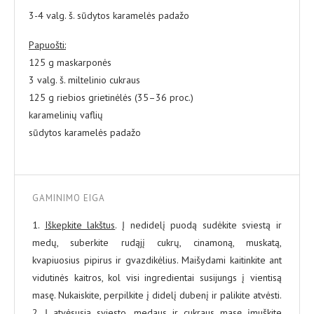
3-4 valg. š. sūdytos karamelės padažo
Papuošti:
125 g maskarponės
3 valg. š. miltelinio cukraus
125 g riebios grietinėlės (35–36 proc.)
karamelinių vaflių
sūdytos karamelės padažo
GAMINIMO EIGA
1.
Iškepkite lakštus
. Į nedidelį puodą sudėkite sviestą ir
medų, suberkite rudąjį cukrų, cinamoną, muskatą,
kvapiuosius pipirus ir gvazdikėlius. Maišydami kaitinkite ant
vidutinės kaitros, kol visi ingredientai susijungs į vientisą
masę. Nukaiskite, perpilkite į didelį dubenį ir palikite atvėsti.
2. Į atvėsusią sviesto, medaus ir cukraus masę įmuškite