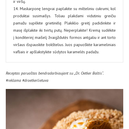
ir viršų.
14. Maskarponę lengvai paplakite su milteliniu cukrumi, kol
produktai susimaišys. Toliau plakdami vidutiniu greičiu
pamažu supilkite grietinėlę. Plakiklio greitį padidinkite ir
masę išplakite iki tvirtų putų. Neperplakite! Kremą sudėkite
į konditerinį maišelį žvaigždutės formos antgaliu ir ant torto
viršaus išspauskite bokštelius. Juos papuoškite karameliniais
vafliais ir apšlakstykite sūdytos karamelės padažu.
Receptas paruoštas bendradarbiaujant su „Dr. Oetker Baltis“.
#reklama #droetkerlietuva