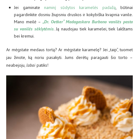
Jei gaminate
naminį sūdytos karamelės padažą
, būtinai
pagardinkite dosniu žiupsniu druskos ir kokybiška kvapnia vanile.
Mano meilė –
„Dr. Oetker“ Madagaskaro Burbono vanilės pasta
su vanilės sėklytėmis
. Ją naudojau tiek karamelei, tiek lakštams
bei kremui.
Ar mėgstate medaus tortą? Ar mėgstate karamelę? Jei „taip“, tuomet
jau žinote, ką noriu pasakyti. Jums derėtų paragauti šio torto –
neabejoju,
labai
patiks!