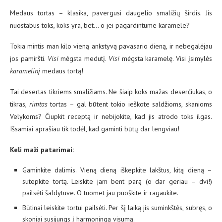
Medaus tortas – klasika, pavergusi daugelio smaližių širdis. Jis
nuostabus toks, koks yra, bet… o jei pagardintume karamele?
Tokia mintis man kilo vieną ankstyvą pavasario dieną, ir nebegalėjau
jos pamiršti.
Visi
mėgsta medutį.
Visi
mėgsta karamelę. Visi įsimylės
karamelinį
medaus tortą!
Tai desertas tikriems smaližiams. Ne šiaip koks mažas deserčiukas, o
tikras,
rimtas
tortas – gal būtent tokio ieškote saldžioms, skanioms
Velykoms? Čiupkit receptą ir nebijokite, kad jis atrodo toks ilgas.
Išsamiai aprašiau tik todėl, kad gaminti būtų dar lengviau!
Keli maži patarimai:
Gaminkite dalimis. Vieną dieną iškepkite lakštus, kitą dieną –
sutepkite tortą. Leiskite jam bent parą (o dar geriau – dvi!)
pailsėti šaldytuve. O tuomet jau puoškite ir ragaukite.
Būtinai leiskite tortui pailsėti. Per šį laiką jis suminkštės, subręs, o
skoniai susijungs į harmoningą visumą.