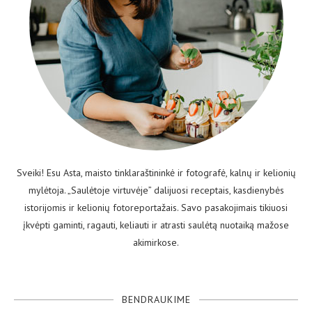
Sveiki! Esu Asta, maisto tinklaraštininkė ir fotografė, kalnų ir kelionių
mylėtoja. „Saulėtoje virtuvėje” dalijuosi receptais, kasdienybės
istorijomis ir kelionių fotoreportažais. Savo pasakojimais tikiuosi
įkvėpti gaminti, ragauti, keliauti ir atrasti saulėtą nuotaiką mažose
akimirkose.
BENDRAUKIME