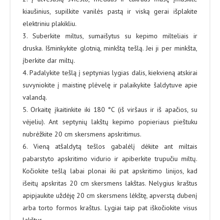
kiaušinius, supilkite vanilės pastą ir viską gerai išplakite
elektriniu plakikliu.
3. Suberkite miltus, sumaišytus su kepimo milteliais ir
druska. Išminkykite glotnią, minkštą tešlą. Jei ji per minkšta,
įberkite dar miltų.
4. Padalykite tešlą į septynias lygias dalis, kiekvieną atskirai
suvyniokite į maistinę plėvelę ir palaikykite šaldytuve apie
valandą.
5. Orkaitę įkaitinkite iki 180 °C (iš viršaus ir iš apačios, su
vėjeliu). Ant septynių lakštų kepimo popieriaus pieštuku
nubrėžkite 20 cm skersmens apskritimus.
6. Vieną atšaldytą tešlos gabalėlį dėkite ant miltais
pabarstyto apskritimo vidurio ir apiberkite trupučiu miltų.
Kočiokite tešlą labai plonai iki pat apskritimo linijos, kad
išeitų apskritas 20 cm skersmens lakštas. Nelygius kraštus
apipjaukite uždėję 20 cm skersmens lėkštę, apverstą dubenį
arba torto formos kraštus. Lygiai taip pat iškočiokite visus
lakštus.