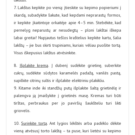
7. Lakštus kepkite po vieną: įtieskite su kepimo popieriumi į
skardą, subadykite šakute, kad kepdami neprarastų formos,
ir kepkite įkaitintoje orkaitėje apie 4–5 min. Stebėkite, kad
pernelyg neparustų ar nesudegtų – ploni lakštai iškepa
labai greitai! Nupjautus tešlos kraštelius kepkite kartu, šalia
lakštų – jie bus skirti trupiniams, kuriais vėliau puošite tortą.
Visus iškepusius lakštus atvėsinkite.
8.
Išplakite kremą
. Į dubenį sudėkite grietinę, suberkite
cukrų, sudėkite sūdytos karamelės padažą, vanilės pastą,
supilkite citrinų sultis ir išplakite elektriniu plakikliu.
9. Kitame inde iki standžių putų išplakite šaltą grietinėlę ir
palengva ją įmaišykite į grietinės masę. Kremas turi būti
tirštas, perbraukus per jo paviršių šaukšteliu turi likti
griovelis.
10.
Surinkite tortą
. Ant lygios lėkštės arba padėklo dėkite
vieną atvėsusį torto lakštą – ta puse, kuri lietėsi su kepimo