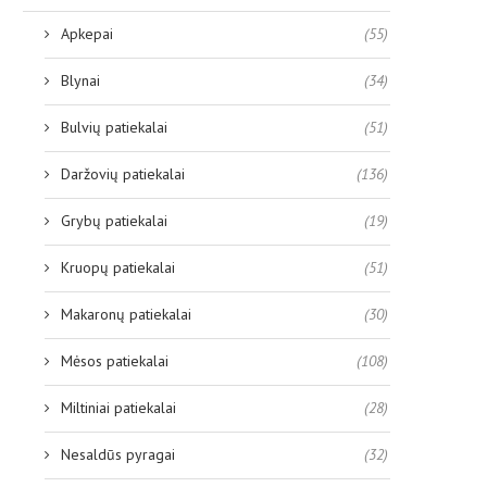
Apkepai
(55)
Blynai
(34)
Bulvių patiekalai
(51)
Daržovių patiekalai
(136)
Grybų patiekalai
(19)
Kruopų patiekalai
(51)
Makaronų patiekalai
(30)
Mėsos patiekalai
(108)
Miltiniai patiekalai
(28)
Nesaldūs pyragai
(32)