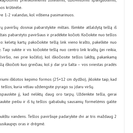
nos krūtinėle.
ve 1-2 valandas, kol vištiena pasimarinuos.
rų paviršių dosniai pabarstykite miltais. Išimkite atšaldytą tešlą iš
ltais pabarstyto paviršiaus ir pradėkite kočioti. Kočiokite nuo tešlos
io: keletą kartų pakočiokite tešlą link vieno krašto, pakelkite nuo
. Taip sukite ir vis kočiokite tešlą nuo centro link kraštų (jei reikia,
viršio, nei prie kočėlo), kol iškočiosite tešlos lakštą, pakankamą
 iškočioti kuo greičiau, kol ji dar yra šalta – vos sviestas pradės
eriumi išklotos kepimo formos (25×12 cm dydžio), įklokite taip, kad
tešlos, kuria vėliau uždengsite pyrago su įdaru viršų.
aspauskite jį, kad neliktų daug oro tarpų. Uždenkite tešla, gerai
pjaukite peiliu ir iš tų tešlos gabaliukų sausainių formelėmis galite
šaukštu vandens. Tešlos paviršiuje padarykite dvi ar tris maždaug 2
susikaupęs oras ir drėgmė.