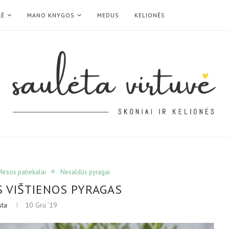
LĖ
MANO KNYGOS
MEDUS
KELIONĖS
Mėsos patiekalai
Nesaldūs pyragai
S VIŠTIENOS PYRAGAS
sta
10 Gru ’19