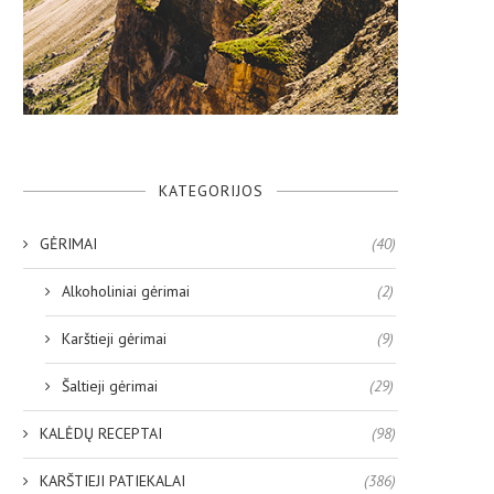
KATEGORIJOS
GĖRIMAI
(40)
Alkoholiniai gėrimai
(2)
Karštieji gėrimai
(9)
Šaltieji gėrimai
(29)
KALĖDŲ RECEPTAI
(98)
KARŠTIEJI PATIEKALAI
(386)