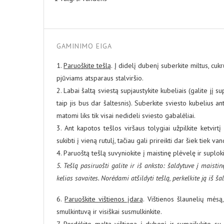
GAMINIMO EIGA
1.
Paruoškite tešlą
. Į didelį dubenį suberkite miltus, cuk
pjūviams atsparaus stalviršio.
2. Labai šaltą sviestą supjaustykite kubeliais (galite jį su
taip jis bus dar šaltesnis). Suberkite sviesto kubelius ant 
matomi liks tik visai nedideli sviesto gabalėliai.
3. Ant kapotos tešlos viršaus tolygiai užpilkite ketvirt
sukibti į vieną rutulį, tačiau gali prireikti dar šiek tiek v
4. Paruoštą tešlą suvyniokite į maistinę plėvelę ir suplok
5. Tešlą pasiruošti galite ir iš anksto: šaldytuve į maistinę
kelias savaites. Norėdami atšildyti tešlą, perkelkite ją iš ša
6.
Paruoškite vištienos įdarą
. Vištienos šlaunelių mėsą,
smulkintuvą ir visiškai susmulkinkite.
7. Perdėkite maltą vištieną į dubenį ir sumaišykite s