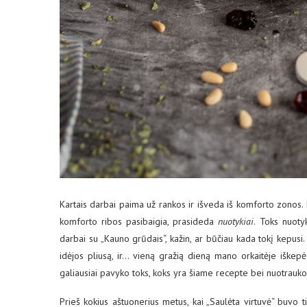
Kartais darbai paima už rankos ir išveda iš komforto zonos. Ne
komforto ribos pasibaigia, prasideda
nuotykiai
. Toks nuoty
darbai su „Kauno grūdais“, kažin, ar būčiau kada tokį kepusi. 
idėjos pliusą, ir… vieną gražią dieną mano orkaitėje iškepė
galiausiai pavyko toks, koks yra šiame recepte bei nuotrauko
Prieš kokius aštuonerius metus, kai „Saulėta virtuvė“ buvo