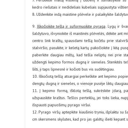
kedro riešutais ir nedideliais kubeliais supjaustyta vištie
8. Uždenkite indą maistine plėvele ir palaikykite šaldytu
9.
Iškočiokite tešlą ir suformuokite pyragą
. Lygų ir šva
šaldytuvo, išvyniokite iš maistinės plėvelės, dėkite ant mi
centro link kraštų, spausdami tešlą kočėlu prie stalvirš
stalviršio, pasukite, ir keletą kartų pakočiokite į kitą pusę
paberkite daugiau miltų, kad tešla neliptų nei prie stal
uždengti kepimo formos dugną ir sieneles. Stenkitės tešlą
šilti, ji taps lipnesnė ir kočioti bus vis sudėtingiau.
10. Iškočiotą tešlą atsargiai perkelkite ant kepimo popi
dengtų dugną ir sieneles, o vienoje pusėje liktų daugiau 
11. Į kepimo formą, išklotą tešlą, sukrėskite įdarą, p
užspauskite kraštus. Tešlos perteklių, jei toks lieka, nu
išspausti papuošimų pyrago viršui.
12. Pyrago viršų aptepkite kiaušinio tryniu, išplaktu su 
cm skersmens skylutes, kad pro jas galėtų išeiti kepant 