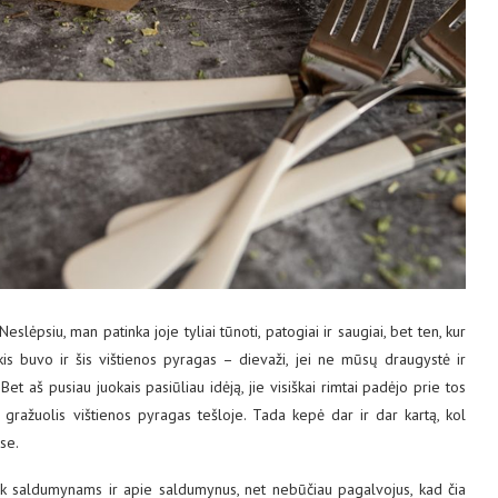
slėpsiu, man patinka joje tyliai tūnoti, patogiai ir saugiai, bet ten, kur
kis buvo ir šis vištienos pyragas – dievaži, jei ne mūsų draugystė ir
Bet aš pusiau juokais pasiūliau idėją, jie visiškai rimtai padėjo prie tos
 gražuolis vištienos pyragas tešloje. Tada kepė dar ir dar kartą, kol
se.
 tik saldumynams ir apie saldumynus, net nebūčiau pagalvojus, kad čia