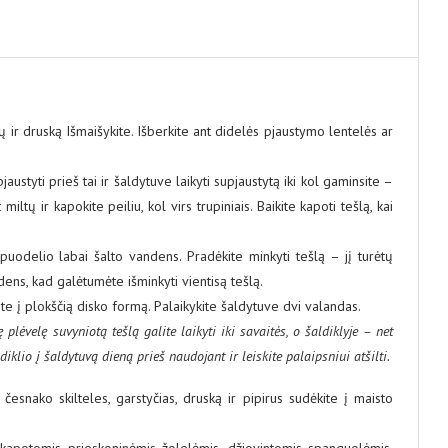
rų ir druską Išmaišykite. Išberkite ant didelės pjaustymo lentelės ar
pjaustyti prieš tai ir šaldytuve laikyti supjaustytą iki kol gaminsite –
miltų ir kapokite peiliu, kol virs trupiniais. Baikite kapoti tešlą, kai
į puodelio labai šalto vandens. Pradėkite minkyti tešlą – jį turėtų
andens, kad galėtumėte išminkyti vientisą tešlą.
ite į plokščią disko formą. Palaikykite šaldytuve dvi valandas.
 plėvelę suvyniotą tešlą galite laikyti iki savaitės, o šaldiklyje – net
ldiklio į šaldytuvą dieną prieš naudojant ir leiskite palaipsniui atšilti.
 česnako skilteles, garstyčias, druską ir pipirus sudėkite į maisto
u kapotomis prieskoninėmis žolelėmis, džiovintomis spanguolėmis,