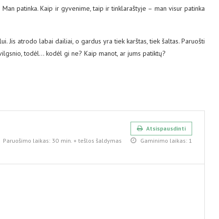
ą? Man patinka. Kaip ir gyvenime, taip ir tinklaraštyje – man visur patinka
ui. Jis atrodo labai dailiai, o gardus yra tiek karštas, tiek šaltas. Paruošti
žvilgsnio, todėl… kodėl gi ne? Kaip manot, ar jums patiktų?
Atsispausdinti
Paruošimo laikas:
30 min. + tešlos šaldymas
Gaminimo laikas:
1