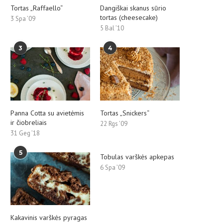
Tortas „Raffaello“
Dangiškai skanus sūrio
tortas (cheesecake)
3 Spa ’09
5 Bal ’10
3
4
Panna Cotta su avietėmis
Tortas „Snickers“
ir čiobreliais
22 Rgs ’09
31 Geg ’18
5
Tobulas varškės apkepas
6 Spa ’09
Kakavinis varškės pyragas