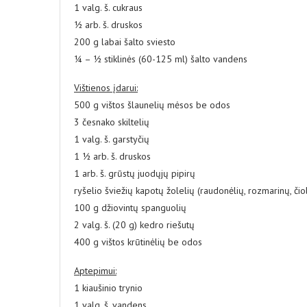
1 valg. š. cukraus
½ arb. š. druskos
200 g labai šalto sviesto
¼ – ½ stiklinės (60-125 ml) šalto vandens
Vištienos įdarui:
500 g vištos šlaunelių mėsos be odos
3 česnako skiltelių
1 valg. š. garstyčių
1 ½ arb. š. druskos
1 arb. š. grūstų juodųjų pipirų
ryšelio šviežių kapotų žolelių (raudonėlių, rozmarinų, čio
100 g džiovintų spanguolių
2 valg. š. (20 g) kedro riešutų
400 g vištos krūtinėlių be odos
Aptepimui:
1 kiaušinio trynio
1 valg. š. vandens