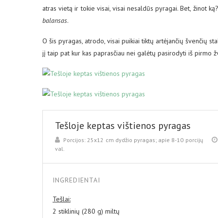
atras vietą ir tokie visai, visai nesaldūs pyragai. Bet, žinot k
balansas
.
O šis pyragas, atrodo, visai puikiai tiktų artėjančių švenčių stal
jį taip pat kur kas paprasčiau nei galėtų pasirodyti iš pirmo 
Tešloje keptas vištienos pyragas
Porcijos:
25x12 cm dydžio pyragas; apie 8-10 porcijų
val.
INGREDIENTAI
Tešlai:
2 stiklinių (280 g) miltų