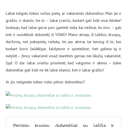
Labai mėgstu tokius sočius pietų ar vakarienės dubenėlius. Man jie ir
gražūs, ir skanūs, be to – labai įvairūs, kaskart gali būti visai kitokie!
Juokauju, kad labai gerai juos gaminti tada, kai nežinai, ko nori, – gali
imti ir susidėlioti dubenėlį iš VISKO! Mano atveju, iš lašišos, kruopų,
daržovių, net pakepintų riešutų. Jei jau atvirai, tai tiesiog iš to, kas
tuokart buvo šaldiklyje, šaldytuve ir spintelėse; bet galima tą ir
nutylėt –
fancy
vakarienė visad skambės geriau nei likučių vakarienė,
šypt
. O dar labai svarbu prisiminti, kad valgome ir akimis – tokie
dubenėliai gali būti ne tik labai skanūs, bet ir labai gražūs!
Ar jūs mėgstate tokius visko pilnus dubenėlius?
Perlinių kruopų dubenėliai su lašiša ir