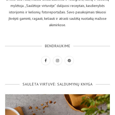
mylėtoja. „Saulėtoje virtuvėje” dalijuosi receptais, kasdienybės
istorijomis ir kelionių fotoreportažais. Savo pasakojimais tikiuosi
įkvėpti gaminti, ragauti, keliauti ir atrasti saulėtą nuotaiką mažose
akimirkose.
BENDRAUKIME
SAULĖTA VIRTUVĖ: SALDUMYNŲ KNYGA