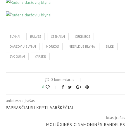
BLYNAI
BULVĖS
ČESNAKAI
CUKINIJOS
DARŽOVIŲ BLYNAI
MORKOS
NESALDŪS BLYNAI
SILKĖ
SVOGŪNAI
VARŠKĖ
0 komentaras
6
ankstesnis įrašas
PAPRASČIAUSI KEPTI VARŠKĖČIAI
kitas įrašas
MOLIŪGINĖS CINAMONINĖS BANDELĖS