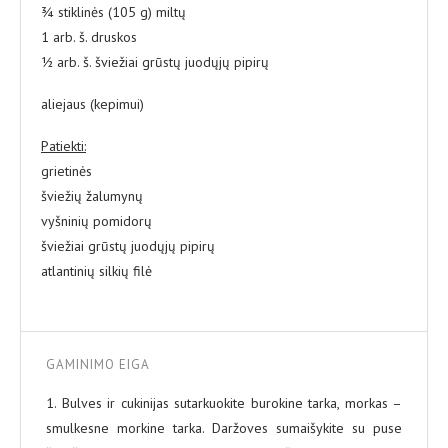
¾ stiklinės (105 g) miltų
1 arb. š. druskos
½ arb. š. šviežiai grūstų juodųjų pipirų
aliejaus (kepimui)
Patiekti:
grietinės
šviežių žalumynų
vyšninių pomidorų
šviežiai grūstų juodųjų pipirų
atlantinių silkių filė
GAMINIMO EIGA
1. Bulves ir cukinijas sutarkuokite burokine tarka, morkas –
smulkesne morkine tarka. Daržoves sumaišykite su puse