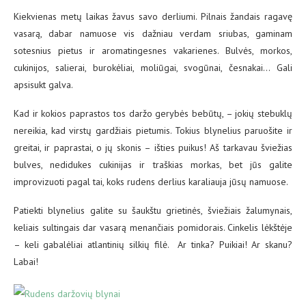
Kiekvienas metų laikas žavus savo derliumi. Pilnais žandais ragavę
vasarą, dabar namuose vis dažniau verdam sriubas, gaminam
sotesnius pietus ir aromatingesnes vakarienes. Bulvės, morkos,
cukinijos, salierai, burokėliai, moliūgai, svogūnai, česnakai… Gali
apsisukt galva.
Kad ir kokios paprastos tos daržo gerybės bebūtų, – jokių stebuklų
nereikia, kad virstų gardžiais pietumis. Tokius blynelius paruošite ir
greitai, ir paprastai, o jų skonis – išties puikus! Aš tarkavau šviežias
bulves, nedidukes cukinijas ir traškias morkas, bet jūs galite
improvizuoti pagal tai, koks rudens derlius karaliauja jūsų namuose.
Patiekti blynelius galite su šaukštu grietinės, šviežiais žalumynais,
keliais sultingais dar vasarą menančiais pomidorais. Cinkelis lėkštėje
– keli gabalėliai atlantinių silkių filė. Ar tinka? Puikiai! Ar skanu?
Labai!