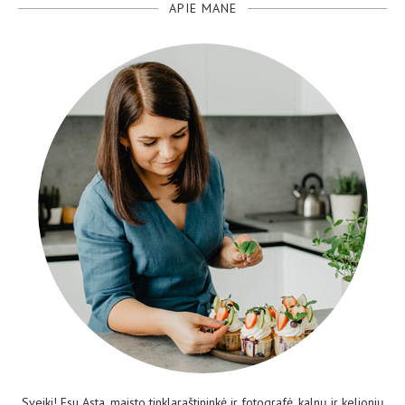
APIE MANE
Sveiki! Esu Asta, maisto tinklaraštininkė ir fotografė, kalnų ir kelionių