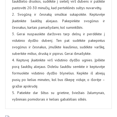
šaukštelio druskos, sudėkite į sietelį virš dubens ir palikite
pastovėti 20-30 minučių, kad perteklinės sultys nuvarvėtų.
2. Svogūną ir česnaką smulkiai sukapokite. Keptuvėje
įkaitinkite šaukštą aliejaus. Pakepinkite svogūnus ir
česnakus, kartais pamaišydami, kol suminkštės.
3. Gerai nuspauskite daržoves tarp delnų ir perdėkite į
vidutinio dydžio dubenį. Ten pat sudėkite pakepintus
svogūnus ir česnakus, įmuškite kiaušinius, sudėkite varškę,
suberkite miltus, druską ir pipirus. Gerai išmaišykite.
4. Keptuvę įkaitinkite virš vidutinio dydžio ugnies. Įpilkite
porą šaukštų aliejaus. Dideliu šaukštu semkite ir keptuvėje
formuokite vidutinio dydžio blynelius. Kepkite iš abiejų
pusių po kelias minutes, kol bus iškepę viduje, o išorėje –
gražiai apskrudę.
5. Patiekite dar šiltus su grietine, šviežiais žalumynais,
vyšniniais pomidorais ir keliais gabalėliais silkės.