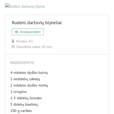
Rudens daržovių blyneliai
Atsispausdinti
Porcijos:
4-5
Paruošimo laikas:
45 min.
INGREDIENTAI
4 vidutinio dydžio bulvių
2 nedidelių cukinijų
2 vidutinio dydžio morkų
1 svogūno
2-3 skiltelių česnako
3 didelių kiaušinių
200 g varškės