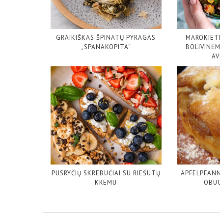
GRAIKIŠKAS ŠPINATŲ PYRAGAS
MAROKIET
„SPANAKOPITA“
BOLIVINĖM
AV
PUSRYČIŲ SKREBUČIAI SU RIEŠUTŲ
APFELPFAN
KREMU
OBUO