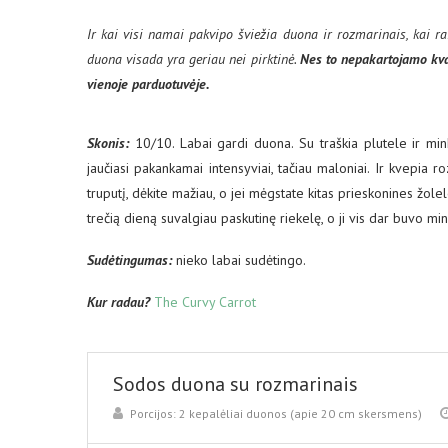
Ir kai visi namai pakvipo šviežia duona ir rozmarinais, kai ra
duona visada yra geriau nei pirktinė.
Nes to nepakartojamo kvap
vienoje parduotuvėje.
Skonis:
10/10. Labai gardi duona. Su traškia plutele ir min
jaučiasi pakankamai intensyviai, tačiau maloniai. Ir kvepia ro
truputį, dėkite mažiau, o jei mėgstate kitas prieskonines žole
trečią dieną suvalgiau paskutinę riekelę, o ji vis dar buvo min
Sudėtingumas:
nieko labai sudėtingo.
Kur radau?
The Curvy Carrot
Sodos duona su rozmarinais
Porcijos:
2 kepalėliai duonos (apie 20 cm skersmens)