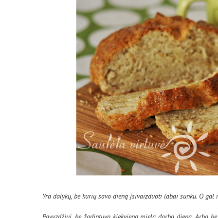
Yra dalykų, be kurių savo dieną įsivaizduoti labai sunku. O ga
Pavyzdžiui, be žadintuvo kiekvieną mielą darbo dieną. Arba b