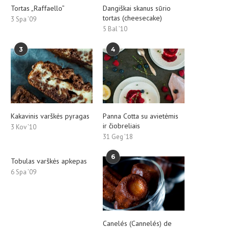
Tortas „Raffaello“
Dangiškai skanus sūrio
tortas (cheesecake)
3 Spa ’09
5 Bal ’10
3
4
Kakavinis varškės pyragas
Panna Cotta su avietėmis
ir čiobreliais
3 Kov ’10
31 Geg ’18
6
Tobulas varškės apkepas
6 Spa ’09
Canelés (Cannelés) de