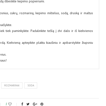
rdą ištieskite kepimo popieriumi.
bsnius, cukrų, rozmariną, kepimo miltelius, sodą, druską ir maltus
maišykite.
šiek tiek paminkykite. Padalinkite tešlą į dvi dalis ir iš kiekvienos
ą. Kiekvieną aptepkite plaktu kiaušiniu ir apibarstykite žiupsniu
vius.
naus!
ROZMARINAI
SODA
1