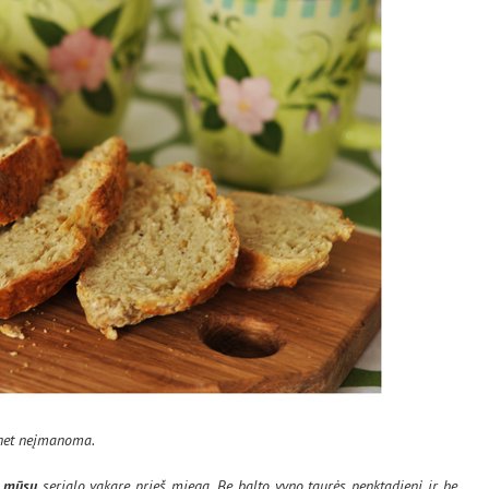
l net neįmanoma.
e
mūsų
serialo vakare prieš miegą. Be balto vyno taurės penktadienį ir be