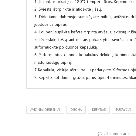
1. Įkaitinkite orkaitę iki 180°C temperatūros. Kepimo ska
2. Sviestą ištirpinkite ir atidėkite į šalį.
3. Dideliame dubenyje sumaišykite miltus, avižinius dri
juoduosius pipirus.
4. Į dubenį supilkite kefyrą, tirpintą atvėsusį sviestą ir iš
5. Išverskite tešlą ant miltais pabarstyto paviršiaus ir 
suformuokite po duonos kepaliuką.
6. Suformuotus duonos kepaliukus dėkite į kepimo skard
maltų juodųjų pipirų.
7. Kepaliukų viršuje aštriu peiliu padarykite X formos pjū
8. Kepkite, kol duona gražiai parus, apie 45 minutes. Ska
AVIŽINIAI DRIBSNIAI
DUONA
KEFYRAS
PUSRYČIAI
21 komentaras