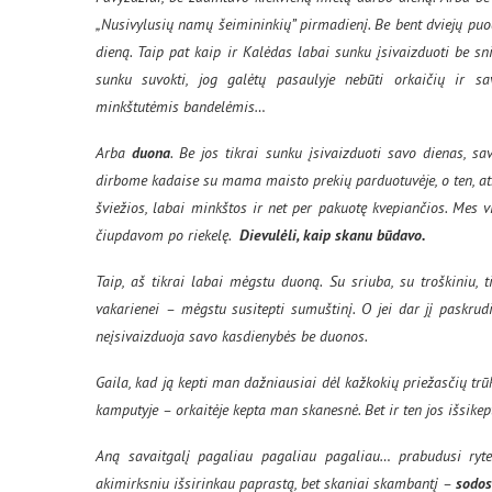
„Nusivylusių namų šeimininkių” pirmadienį. Be bent dviejų puo
dieną. Taip pat kaip ir Kalėdas labai sunku įsivaizduoti be sn
sunku suvokti, jog galėtų pasaulyje nebūti orkaičių ir sa
minkštutėmis bandelėmis…
Arba
duona
. Be jos tikrai sunku įsivaizduoti savo dienas, 
dirbome kadaise su mama maisto prekių parduotuvėje, o ten, atr
šviežios, labai minkštos ir net per pakuotę kvepiančios. Mes
čiupdavom po riekelę.
Dievulėli, kaip skanu būdavo.
Taip, aš tikrai labai mėgstu duoną. Su sriuba, su troškiniu, 
vakarienei – mėgstu susitepti sumuštinį. O jei dar jį paskrudin
neįsivaizduoja savo kasdienybės be duonos.
Gaila, kad ją kepti man dažniausiai dėl kažkokių priežasčių trūk
kamputyje – orkaitėje kepta man skanesnė. Bet ir ten jos išsikept
Aną savaitgalį pagaliau pagaliau pagaliau… prabudusi ryt
akimirksniu išsirinkau paprastą, bet skaniai skambantį –
sodos