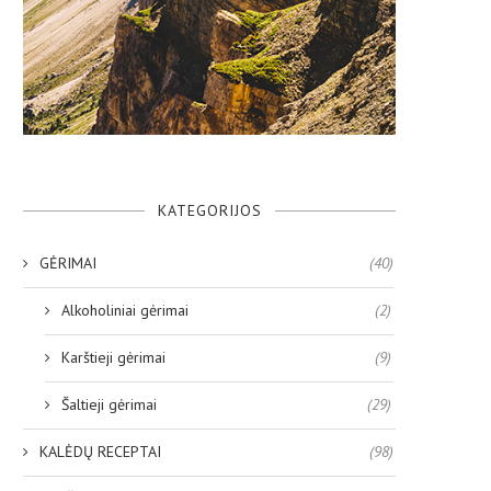
KATEGORIJOS
GĖRIMAI
(40)
Alkoholiniai gėrimai
(2)
Karštieji gėrimai
(9)
Šaltieji gėrimai
(29)
KALĖDŲ RECEPTAI
(98)