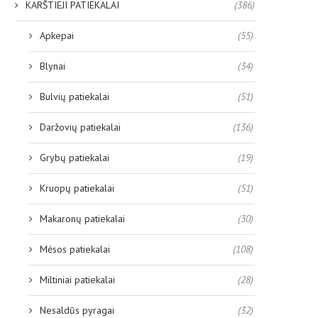
KARŠTIEJI PATIEKALAI
(386)
Apkepai
(55)
Blynai
(34)
Bulvių patiekalai
(51)
Daržovių patiekalai
(136)
Grybų patiekalai
(19)
Kruopų patiekalai
(51)
Makaronų patiekalai
(30)
Mėsos patiekalai
(108)
Miltiniai patiekalai
(28)
Nesaldūs pyragai
(32)