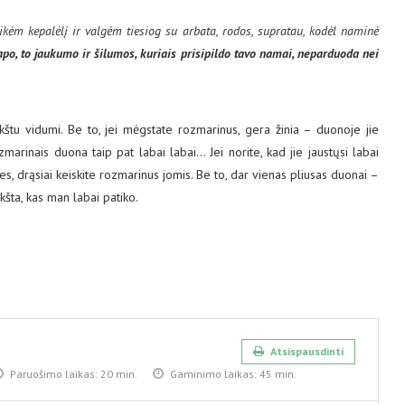
ikėm kepalėlį ir valgėm tiesiog su arbata, rodos, supratau, kodėl naminė
o, to jaukumo ir šilumos, kuriais prisipildo tavo namai, neparduoda nei
kštu vidumi. Be to, jei mėgstate rozmarinus, gera žinia – duonoje jie
zmarinais duona taip pat labai labai… Jei norite, kad jie jaustųsi labai
les, drąsiai keiskite rozmarinus jomis. Be to, dar vienas pliusas duonai –
kšta, kas man labai patiko.
Atsispausdinti
Paruošimo laikas:
20 min.
Gaminimo laikas:
45 min.