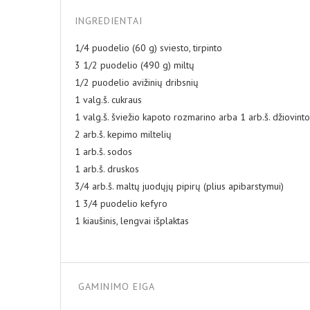
INGREDIENTAI
1/4 puodelio (60 g) sviesto, tirpinto
3 1/2 puodelio (490 g) miltų
1/2 puodelio avižinių dribsnių
1 valg.š. cukraus
1 valg.š. šviežio kapoto rozmarino arba 1 arb.š. džiovinto
2 arb.š. kepimo miltelių
1 arb.š. sodos
1 arb.š. druskos
3/4 arb.š. maltų juodųjų pipirų (plius apibarstymui)
1 3/4 puodelio kefyro
1 kiaušinis, lengvai išplaktas
GAMINIMO EIGA