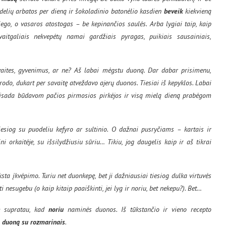
delių arbatos per dieną ir šokoladinio batonėlio kasdien
beveik
kiekvieną
iego, o vasaros atostogas – be kepinančios saulės. Arba lygiai taip, kaip
vaitgaliais nekvepėtų namai gardžiais pyragas, puikiais sausainiais,
savaites, gyvenimus, ar ne? Aš labai mėgstu duoną. Dar dabar prisimenu,
odo, dukart per savaitę atveždavo ajerų duonos. Tiesiai iš kepyklos. Labai
 visada būdavom pačios pirmosios pirkėjos ir visą mielą dieną prabėgom
tiesiog su puodeliu kefyro ar sultinio. O dažnai pusryčiams – kartais ir
i orkaitėje, su išsilydžiusiu sūriu… Tikiu, jog daugelis kaip ir aš tikrai
sta įkvėpimo. Turiu net duonkepę, bet ji dažniausiai tiesiog dulka virtuvės
i nesugebu (o kaip kitaip paaiškinti, jei lyg ir noriu, bet nekepu?). Bet…
e supratau, kad
noriu
naminės duonos. Iš tūkstančio ir vieno recepto
 duoną su rozmarinais
.