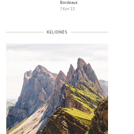
Bordeaux
7 Kov ’13
KELIONĖS