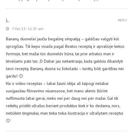
L.
REPLY
7 Vas ’13 - 11:35 am
Bananų duonelei jaučiu begalinę simpatiją – galėčiau valgyti kol
sprogčiau. Tik kepu visada pagal Beatos receptą ir apvalioje kekso
formoje, bet mažai tos duonelės būna, tai prie arbatos man ir
tėveliams pats tas ;D Dabar jau nekantrauju, kada galėsiu išbandyti
tavo receptą. Bananų duona su šokoladu – turėtų būti gardžiau nei
gardu! 🙂
Na o video receptas – labai šauni idėja. aš taipogi nelabai
susigaudau filmavimo niuansuose, bet mano akimis žiūrint
nufilmuota labai gerai, nieko nei per daug nei per mažai. Gal tik
reikėtų pridėti užrašus beriant produktus kiek ir ko dedama, nors,
nebūkim tinginukai, man tinka tokia iliustracija ir užrašytam receptui
🙂