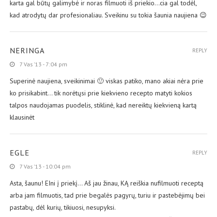
karta gal būtų galimybė ir noras filmuoti iš priekio…cia gal todėl,
kad atrodytų dar profesionaliau. Sveikinu su tokia šaunia naujiena 😉
NERINGA
REPLY
7 Vas ’13 - 7:04 pm
Superinė naujiena, sveikinimai 🙂 viskas patiko, mano akiai nėra prie
ko prisikabint… tik norėtųsi prie kiekvieno recepto matyti kokios
talpos naudojamas puodelis, stiklinė, kad nereiktų kiekvieną kartą
klausinėt
EGLE
REPLY
7 Vas ’13 - 10:04 pm
Asta, šaunu! EIni į priekį… Aš jau žinau, KĄ reiškia nufilmuoti receptą
arba jam filmuotis, tad prie begalės pagyrų, turiu ir pastebėjimų bei
pastabų, dėl kurių, tikiuosi, nesupyksi.