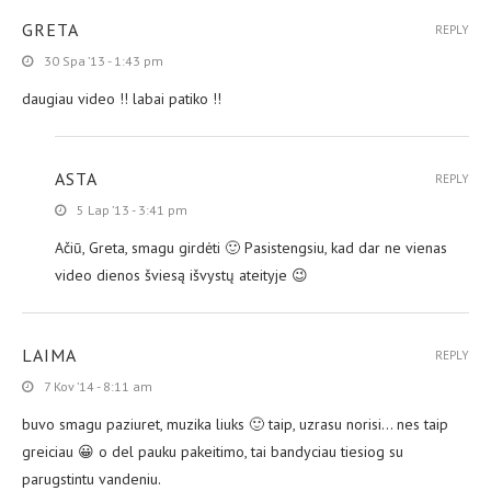
GRETA
REPLY
30 Spa ’13 - 1:43 pm
daugiau video !! labai patiko !!
ASTA
REPLY
5 Lap ’13 - 3:41 pm
Ačiū, Greta, smagu girdėti 🙂 Pasistengsiu, kad dar ne vienas
video dienos šviesą išvystų ateityje 😉
LAIMA
REPLY
7 Kov ’14 - 8:11 am
buvo smagu paziuret, muzika liuks 🙂 taip, uzrasu norisi… nes taip
greiciau 😀 o del pauku pakeitimo, tai bandyciau tiesiog su
parugstintu vandeniu.