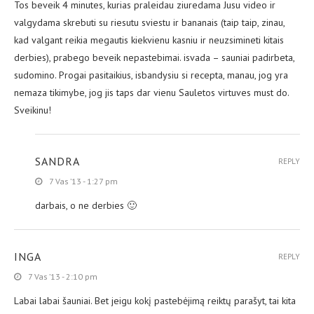
Tos beveik 4 minutes, kurias praleidau ziuredama Jusu video ir
valgydama skrebuti su riesutu sviestu ir bananais (taip taip, zinau,
kad valgant reikia megautis kiekvienu kasniu ir neuzsimineti kitais
derbies), prabego beveik nepastebimai. isvada – sauniai padirbeta,
sudomino. Progai pasitaikius, isbandysiu si recepta, manau, jog yra
nemaza tikimybe, jog jis taps dar vienu Sauletos virtuves must do.
Sveikinu!
SANDRA
REPLY
7 Vas ’13 - 1:27 pm
darbais, o ne derbies 🙂
INGA
REPLY
7 Vas ’13 - 2:10 pm
Labai labai šauniai. Bet jeigu kokį pastebėjimą reiktų parašyt, tai kita