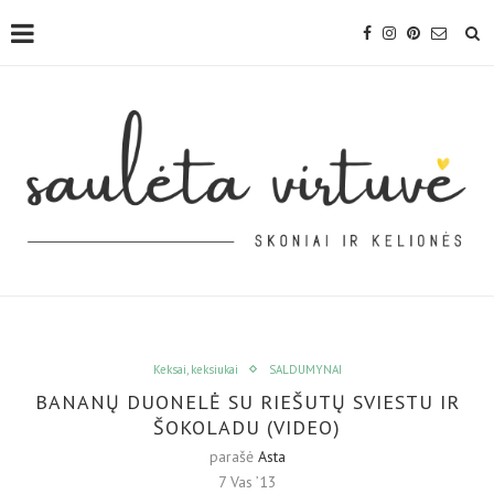
Keksai, keksiukai
SALDUMYNAI
BANANŲ DUONELĖ SU RIEŠUTŲ SVIESTU IR
ŠOKOLADU (VIDEO)
parašė
Asta
7 Vas ’13