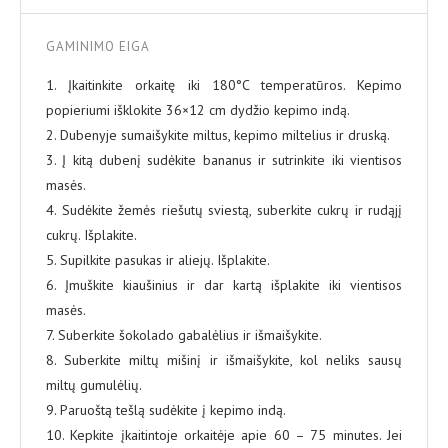
GAMINIMO EIGA
1. Įkaitinkite orkaitę iki 180°C temperatūros. Kepimo
popieriumi išklokite 36×12 cm dydžio kepimo indą.
2. Dubenyje sumaišykite miltus, kepimo miltelius ir druską.
3. Į kitą dubenį sudėkite bananus ir sutrinkite iki vientisos
masės.
4. Sudėkite žemės riešutų sviestą, suberkite cukrų ir rudąjį
cukrų. Išplakite.
5. Supilkite pasukas ir aliejų. Išplakite.
6. Įmuškite kiaušinius ir dar kartą išplakite iki vientisos
masės.
7. Suberkite šokolado gabalėlius ir išmaišykite.
8. Suberkite miltų mišinį ir išmaišykite, kol neliks sausų
miltų gumulėlių.
9. Paruoštą tešlą sudėkite į kepimo indą.
10. Kepkite įkaitintoje orkaitėje apie 60 – 75 minutes. Jei