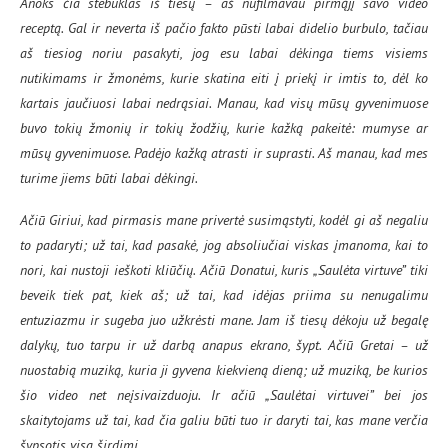
Anoks čia stebuklas iš tiesų – aš nufilmavau pirmąjį savo video
receptą. Gal ir neverta iš pačio fakto pūsti labai didelio burbulo, tačiau
aš tiesiog noriu pasakyti, jog esu labai dėkinga tiems visiems
nutikimams ir žmonėms, kurie skatina eiti į priekį ir imtis to, dėl ko
kartais jaučiuosi labai nedrąsiai. Manau, kad visų mūsų gyvenimuose
buvo tokių žmonių ir tokių žodžių, kurie kažką pakeitė: mumyse ar
mūsų gyvenimuose. Padėjo kažką atrasti ir suprasti. Aš manau, kad mes
turime jiems būti labai dėkingi.
Ačiū Giriui, kad pirmasis mane privertė susimąstyti, kodėl gi aš negaliu
to padaryti; už tai, kad pasakė, jog absoliučiai viskas įmanoma, kai to
nori, kai nustoji ieškoti kliūčių. Ačiū Donatui, kuris „Saulėta virtuve” tiki
beveik tiek pat, kiek aš; už tai, kad idėjas priima su nenugalimu
entuziazmu ir sugeba juo užkrėsti mane. Jam iš tiesų dėkoju už begalę
dalykų, tuo tarpu ir už darbą anapus ekrano, šypt. Ačiū Gretai – už
nuostabią muziką, kuria ji gyvena kiekvieną dieną; už muziką, be kurios
šio video net neįsivaizduoju. Ir ačiū „Saulėtai virtuvei” bei jos
skaitytojams už tai, kad čia galiu būti tuo ir daryti tai, kas mane verčia
šypsotis visa širdimi.