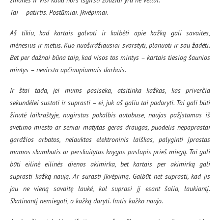
Tai – patirtis. Postūmiai. Įkvėpimai.
Aš tikiu, kad kartais galvoti ir kalbėti apie kažką gali savaites,
mėnesius ir metus. Kuo nuoširdžiausiai svarstyti, planuoti ir sau žadėti.
Bet per dažnai būna taip, kad visos tos mintys – kartais tiesiog šaunios
mintys – nevirsta apčiuopiamais darbais.
Ir štai tada, jei mums pasiseka, atsitinka kažkas, kas priverčia
sekundėlei sustoti ir suprasti – ei, juk aš galiu tai padaryti. Tai gali būti
žinutė laikraštyje, nugirstas pokalbis autobuse, naujas pažįstamas iš
svetimo miesto ar seniai matytas geras draugas, puodelis nepaprastai
gardžios arbatos, nelauktas elektroninis laiškas, palyginti įprastas
mamos skambutis ar perskaitytas knygos puslapis prieš miegą. Tai gali
būti eilinė eilinės dienos akimirka, bet kartais per akimirką gali
suprasti kažką naują. Ar surasti įkvėpimą. Galbūt net suprasti, kad jis
jau ne vieną savaitę laukė, kol suprasi jį esant šalia, laukiantį.
Skatinantį nemiegoti, o kažką daryti. Imtis kažko naujo.