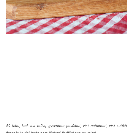
Aš tikiu, kad visi mūsų gyvenimo posūkiai, visi nutikimai, visi sutikti
žmonės ir visi kada nors išgirsti žodžiai yra ne veltui.