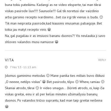
buna tokiu pateikimu. Kadangi as ne video eksperte, tai man tikrai
viskas pasirode liux!!!! Saunuole!!! Gal tik noretusi dar vaizdinio
arba garsinio recepto ivardinimo…bet cia irgi tik vienas is budu. 🙂
Tik man neiprasta pasirode,kad kiausinis imusamas pabaigoje. Bet
tokia jau matyt recepto vinis 😀
Na, gal pagaliau ir as imsiuosi bananu duonos?! Vis neulaukia ji savo
shloves valandos musu namuose 😀
VITA
REPLY
7 Vas ’13 - 11:13 am
Įdomus gaminimo metodas 🙂 Mane panika ties miltais buvo ištikusi
„O neeee, netilps viskas” 😀 Bet pasirodo, tilpo 🙂 Whew, ramiau 🙂
Skaniai atrodo, tikrai 🙂 Ir video smagus… žiūrinti atrodo, oi, kaip čia
viskas greitai, einu ir aš per kelias minutes užsimaišysiu bananų
duonos. Po valandos triūso suprantu, kad man taip greitai neišeina
😀