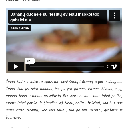
Žinau, kad šis video receptas turi bent šimtą trūkumų, o gal ir daugiau.
Žinau, kad jis nėra tobulas, bet jis yra pirmas. Pirmas blynas, o jų,
manau, būna ir labiau prisvilusių. Bet svarbiausia – man labai patiko,
mums labai patiko. Ir šiandien aš žinau, galiu užtikrinti, kad bus dar
daug video receptų; kad kuo toliau, tuo jie bus geresni, gražesni ir
šaunesni.