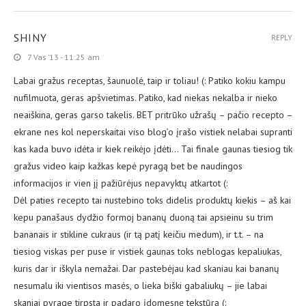
SHINY
REPLY
7 Vas ’13 - 11:25 am
Labai gražus receptas, šaunuolė, taip ir toliau! (: Patiko kokiu kampu
nufilmuota, geras apšvietimas. Patiko, kad niekas nekalba ir nieko
neaiškina, geras garso takelis. BET pritrūko užrašų – pačio recepto –
ekrane nes kol neperskaitai viso blog’o įrašo vistiek nelabai supranti
kas kada buvo idėta ir kiek reikėjo įdėti… Tai finale gaunas tiesiog tik
gražus video kaip kažkas kepė pyragą bet be naudingos
informacijos ir vien jį pažiūrėjus nepavyktų atkartot (:
Dėl paties recepto tai nustebino toks didelis produktų kiekis – aš kai
kepu panašaus dydžio formoj bananų duoną tai apsieinu su trim
bananais ir stikline cukraus (ir tą patį keičiu medum), ir t.t. – na
tiesiog viskas per puse ir vistiek gaunas toks neblogas kepaliukas,
kuris dar ir iškyla nemažai. Dar pastebėjau kad skaniau kai bananų
nesumalu iki vientisos masės, o lieka biški gabaliukų – jie labai
skaniai pyrage tirpsta ir padaro įdomesnę tekstūrą (: