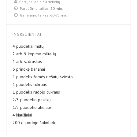
Porcijos:
apie 30 riekelių
Paruošimo laikas:
20 min.
Gaminimo laikas:
60-75 min.
INGREDIENTAI
4 puodeliai miltų
2 arb. š. kepimo miltelių
1 arb. š. druskos
6 prinokę bananai
1 puodelis žemės riešutų sviesto
1 puodelis cukraus
1 puodelis rudojo cukraus
2/3 puodelio pasukų
1/2 puodelio aliejaus
4 kiaušiniai
200 g juodojo šokolado