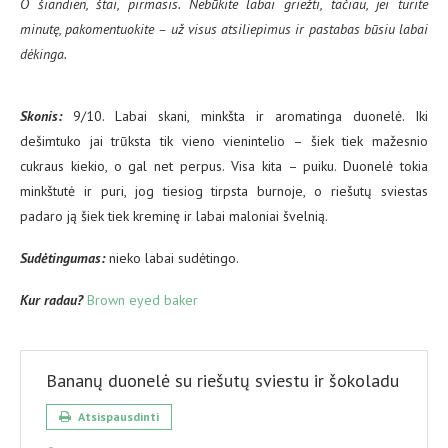
O šiandien, štai, pirmasis. Nebūkite labai griežti, tačiau, jei turite
minutę, pakomentuokite – už visus atsiliepimus ir pastabas būsiu labai
dėkinga.
Skonis:
9/10. Labai skani, minkšta ir aromatinga duonelė. Iki
dešimtuko jai trūksta tik vieno vienintelio – šiek tiek mažesnio
cukraus kiekio, o gal net perpus. Visa kita – puiku. Duonelė tokia
minkštutė ir puri, jog tiesiog tirpsta burnoje, o riešutų sviestas
padaro ją šiek tiek kreminę ir labai maloniai švelnią.
Sud
ėtingumas:
nieko labai sudėtingo.
Kur radau?
Brown eyed baker
Bananų duonelė su riešutų sviestu ir šokoladu
Atsispausdinti