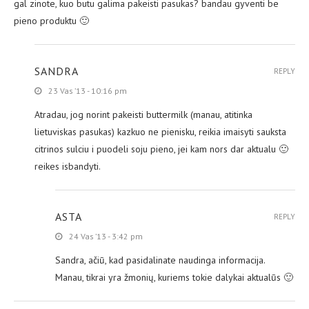
gal zinote, kuo butu galima pakeisti pasukas? bandau gyventi be
pieno produktu 🙂
SANDRA
REPLY
23 Vas ’13 - 10:16 pm
Atradau, jog norint pakeisti buttermilk (manau, atitinka
lietuviskas pasukas) kazkuo ne pienisku, reikia imaisyti sauksta
citrinos sulciu i puodeli soju pieno, jei kam nors dar aktualu 🙂
reikes isbandyti.
ASTA
REPLY
24 Vas ’13 - 3:42 pm
Sandra, ačiū, kad pasidalinate naudinga informacija.
Manau, tikrai yra žmonių, kuriems tokie dalykai aktualūs 🙂