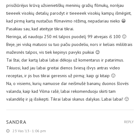
prisižiūrėjus krūvą užsienietiškų meninių gražių filmukų, norėjau
tieeeek visokių detalių parodyt ir tieeeeek visokių kampų išmėgint,
kad pirmą kartą nustačius filmavimo rėžimą, nepadariau nieko 😀
Pasakiau sau, kad ateityje tikrai tikrai.
Neringa, aš naudoju 250 ml talpos puodelį 99 atvejais iš 100 🙂
Beje, jei viską matuosi su tuo pačiu puodeliu, nors ir keliais mililitrais
mažesnės talpos, vis tiek kepinys pavyks puikiai 😉
Tai štai, dar kartą labai labai dėkoju už komentarus ir patarimus.
Tikiuosi, kad jau labai greitai dienos šviesą išvys antras video
receptas, ir jis bus tikrai geresnis už pirmą; kaip gi kitaip 🙂
Na, o visiems, kurių namuose dar neišmušė bananų duonos šlovės
valanda, kaip kad Vilma rašė, labai rekomenduoju skirti tam
valandėlę ir ją išsikepti. Tikrai labai skanus dalykas. Labai labai! 🙂
SANDRA
REPLY
23 Vas ’13 - 1:06 pm