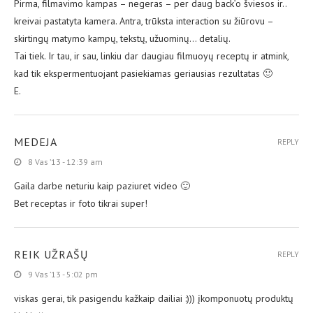
Pirma, filmavimo kampas – negeras – per daug back’o šviesos ir..
kreivai pastatyta kamera. Antra, trūksta interaction su žiūrovu –
skirtingų matymo kampų, tekstų, užuominų… detalių.
Tai tiek. Ir tau, ir sau, linkiu dar daugiau filmuoyų receptų ir atmink,
kad tik ekspermentuojant pasiekiamas geriausias rezultatas 🙂
E.
MEDEJA
REPLY
8 Vas ’13 - 12:39 am
Gaila darbe neturiu kaip paziuret video 🙂
Bet receptas ir foto tikrai super!
REIK UŽRAŠŲ
REPLY
9 Vas ’13 - 5:02 pm
viskas gerai, tik pasigendu kažkaip dailiai :))) įkomponuotų produktų