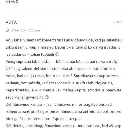
kiekių:))
ASTA
REPLY
9 Vas ’13 - 7:22 pm
Ačiū labai visiems už komentarus! Labai džiaugiuosi, kad jų sulaukiau
tokių išsamių, kaip ir norėjau. Dabar tikrai turiu iš ko daryti išvadas, o
jas padarius – toliau tobulėti 🙂
Vieną supratau labai aiškiai – būtiniausiai būtiniausiai reikia užrašų
🙂 Tiesą sakant, dėl šito labai stipriai abejojau, nes pačiai kirbėjo
mintis, kad gal jų reikia, bet o gal ir ne? Surizikavau su paprastesniu
variantu, bet pažadu, kad kitas video bus su užrašais. Neįkyriais,
neperkrautais, laiku ir vietoje. Jau matau, kaip tai atrodys, ir bandysiu
savo viziją įgyvendinti 🙂
Dėl filmavimo kampo – jau nufilmavus ir mes pagalvojom, kad
reikėjo arba iš priešingos pusės filmuot, arba ant kito stalo iš priekio.
Ateityje šita problema bus išspręsta taip pat.
Dėl detalių ir skirtingų filmavimo kampų… turiu pasakyti, kad aš, kaip