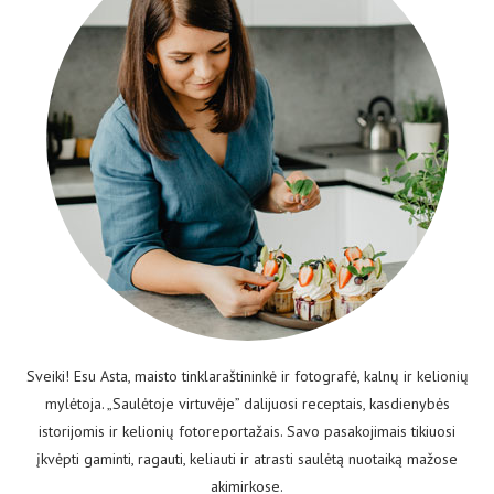
Sveiki! Esu Asta, maisto tinklaraštininkė ir fotografė, kalnų ir kelionių
mylėtoja. „Saulėtoje virtuvėje” dalijuosi receptais, kasdienybės
istorijomis ir kelionių fotoreportažais. Savo pasakojimais tikiuosi
įkvėpti gaminti, ragauti, keliauti ir atrasti saulėtą nuotaiką mažose
akimirkose.