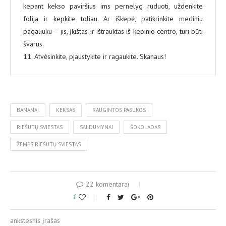
kepant kekso paviršius ims pernelyg ruduoti, uždenkite
folija ir kepkite toliau. Ar iškepė, patikrinkite mediniu
pagaliuku – jis, įkištas ir ištrauktas iš kepinio centro, turi būti
švarus.
11. Atvėsinkite, pjaustykite ir ragaukite. Skanaus!
BANANAI
KEKSAS
RAUGINTOS PASUKOS
RIEŠUTŲ SVIESTAS
SALDUMYNAI
ŠOKOLADAS
ŽEMĖS RIEŠUTŲ SVIESTAS
22 komentarai
1
ankstesnis įrašas