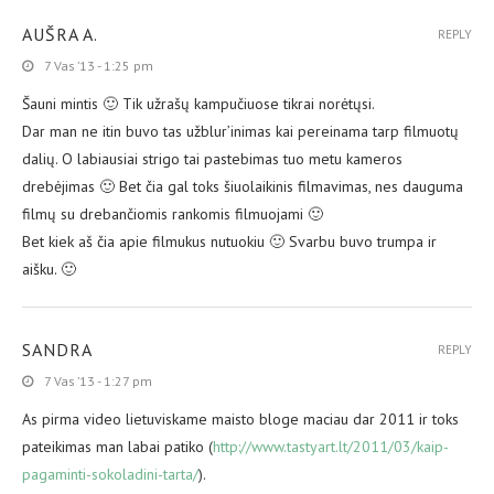
AUŠRA A.
REPLY
7 Vas ’13 - 1:25 pm
Šauni mintis 🙂 Tik užrašų kampučiuose tikrai norėtųsi.
Dar man ne itin buvo tas užblur’inimas kai pereinama tarp filmuotų
dalių. O labiausiai strigo tai pastebimas tuo metu kameros
drebėjimas 🙂 Bet čia gal toks šiuolaikinis filmavimas, nes dauguma
filmų su drebančiomis rankomis filmuojami 🙂
Bet kiek aš čia apie filmukus nutuokiu 🙂 Svarbu buvo trumpa ir
aišku. 🙂
SANDRA
REPLY
7 Vas ’13 - 1:27 pm
As pirma video lietuviskame maisto bloge maciau dar 2011 ir toks
pateikimas man labai patiko (
http://www.tastyart.lt/2011/03/kaip-
pagaminti-sokoladini-tarta/
).