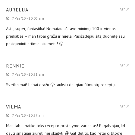
AURELIJA
REPLY
7 Vas ’13 - 10:03 am
Asta, super, fantastika! Nematau aš tavo minimų 100 ir vienos
priekabės – man labai gražu ir miela. Pasižadėjau šitą duonelę sau
pasigaminti artimiausiu metu! 🙂
RENNIE
REPLY
7 Vas ’13 - 10:51 am
Sveikinimai! Labai gražu 🙂 lauksiu daugiau filmuotų receptų.
VILMA
REPLY
7 Vas ’13 - 10:57 am
Man labai patiko toks recepto pristatymo variantas! Pagalvojau, kd
daug smagiau ziureti nei skaityti 😀 Gal del to, kad retai ci blog’e