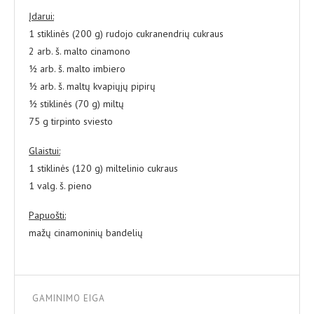
Įdarui:
1 stiklinės (200 g) rudojo cukranendrių cukraus
2 arb. š. malto cinamono
½ arb. š. malto imbiero
½ arb. š. maltų kvapiųjų pipirų
½ stiklinės (70 g) miltų
75 g tirpinto sviesto
Glaistui:
1 stiklinės (120 g) miltelinio cukraus
1 valg. š. pieno
Papuošti:
mažų cinamoninių bandelių
GAMINIMO EIGA