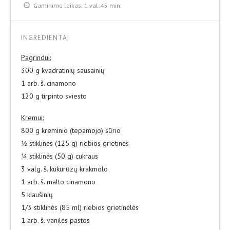
Gaminimo laikas:
1 val. 45 min.
INGREDIENTAI
Pagrindui:
300 g kvadratinių sausainių
1 arb. š. cinamono
120 g tirpinto sviesto
Kremui:
800 g kreminio (tepamojo) sūrio
½ stiklinės (125 g) riebios grietinės
¼ stiklinės (50 g) cukraus
3 valg. š. kukurūzų krakmolo
1 arb. š. malto cinamono
5 kiaušinių
1/3 stiklinės (85 ml) riebios grietinėlės
1 arb. š. vanilės pastos