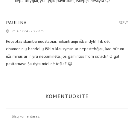
kepa tolygiai, yra lygiu paviršiumi, iškepęs neskyla 🙂
PAULINA
REPLY
21 Gru ’24 - 7:27 am
Receptas skamba nuostabiai, nekantrauju išbandyti! Tik dėl
cinamoninių bandelių iškilo klausymas ar nepastebėjau, kad būtum
užsiminus ar ir yra nepaminėta, jos gamintos from scrach? O gal
pasitarnavo šaldyta mielinė tešla? 😊
KOMENTUOKITE