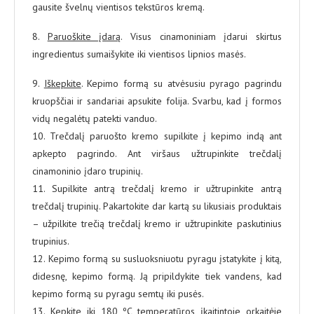
gausite švelnų vientisos tekstūros kremą.
8.
Paruoškite įdarą
. Visus cinamoniniam įdarui skirtus
ingredientus sumaišykite iki vientisos lipnios masės.
9.
Iškepkite
. Kepimo formą su atvėsusiu pyrago pagrindu
kruopščiai ir sandariai apsukite folija. Svarbu, kad į formos
vidų negalėtų patekti vanduo.
10. Trečdalį paruošto kremo supilkite į kepimo indą ant
apkepto pagrindo. Ant viršaus užtrupinkite trečdalį
cinamoninio įdaro trupinių.
11. Supilkite antrą trečdalį kremo ir užtrupinkite antrą
trečdalį trupinių. Pakartokite dar kartą su likusiais produktais
– užpilkite trečią trečdalį kremo ir užtrupinkite paskutinius
trupinius.
12. Kepimo formą su susluoksniuotu pyragu įstatykite į kitą,
didesnę, kepimo formą. Ją pripildykite tiek vandens, kad
kepimo formą su pyragu semtų iki pusės.
13. Kepkite iki 180 ºC temperatūros įkaitintoje orkaitėje