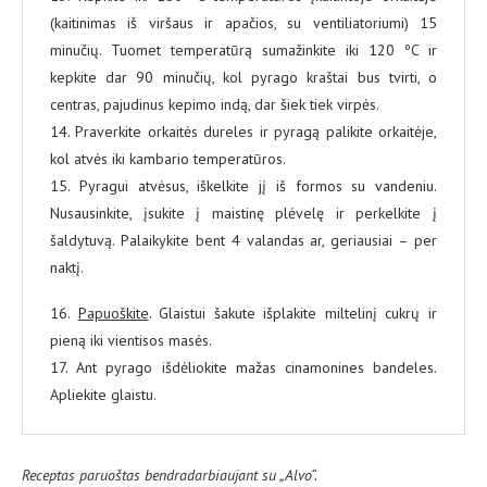
(kaitinimas iš viršaus ir apačios, su ventiliatoriumi) 15
minučių. Tuomet temperatūrą sumažinkite iki 120 ºC ir
kepkite dar 90 minučių, kol pyrago kraštai bus tvirti, o
centras, pajudinus kepimo indą, dar šiek tiek virpės.
14. Praverkite orkaitės dureles ir pyragą palikite orkaitėje,
kol atvės iki kambario temperatūros.
15. Pyragui atvėsus, iškelkite jį iš formos su vandeniu.
Nusausinkite, įsukite į maistinę plėvelę ir perkelkite į
šaldytuvą. Palaikykite bent 4 valandas ar, geriausiai – per
naktį.
16.
Papuoškite
. Glaistui šakute išplakite miltelinį cukrų ir
pieną iki vientisos masės.
17. Ant pyrago išdėliokite mažas cinamonines bandeles.
Apliekite glaistu.
Receptas paruoštas bendradarbiaujant su „Alvo“.