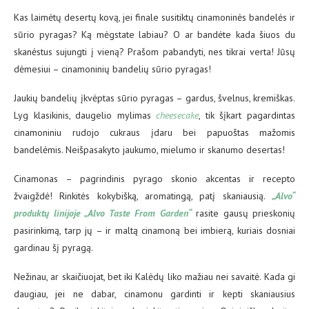
Kas laimėtų desertų kovą, jei finale susitiktų cinamoninės bandelės ir
sūrio pyragas? Ką mėgstate labiau? O ar bandėte kada šiuos du
skanėstus sujungti į vieną? Prašom pabandyti, nes tikrai verta! Jūsų
dėmesiui – cinamoninių bandelių sūrio pyragas!
Jaukių bandelių įkvėptas sūrio pyragas – gardus, švelnus, kremiškas.
Lyg klasikinis, daugelio mylimas
cheesecake
, tik šįkart pagardintas
cinamoniniu rudojo cukraus įdaru bei papuoštas mažomis
bandelėmis. Neišpasakyto jaukumo, mielumo ir skanumo desertas!
Cinamonas – pagrindinis pyrago skonio akcentas ir recepto
žvaigždė! Rinkitės kokybišką, aromatingą, patį skaniausią.
„Alvo“
produktų linijoje „Alvo Taste From Garden“
rasite gausų prieskonių
pasirinkimą, tarp jų – ir maltą cinamoną bei imbierą, kuriais dosniai
gardinau šį pyragą.
Nežinau, ar skaičiuojat, bet iki Kalėdų liko mažiau nei savaitė. Kada gi
daugiau, jei ne dabar, cinamonu gardinti ir kepti skaniausius