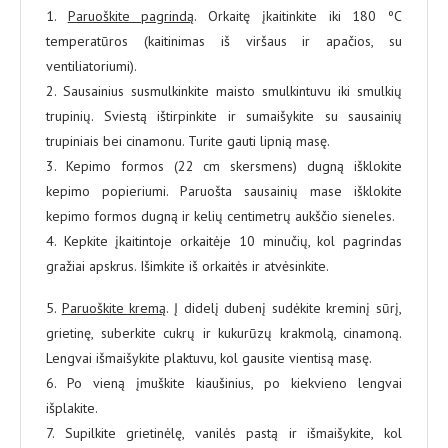
1.
Paruoškite pagrindą
. Orkaitę įkaitinkite iki 180 ºC
temperatūros (kaitinimas iš viršaus ir apačios, su
ventiliatoriumi).
2. Sausainius susmulkinkite maisto smulkintuvu iki smulkių
trupinių. Sviestą ištirpinkite ir sumaišykite su sausainių
trupiniais bei cinamonu. Turite gauti lipnią masę.
3. Kepimo formos (22 cm skersmens) dugną išklokite
kepimo popieriumi. Paruošta sausainių mase išklokite
kepimo formos dugną ir kelių centimetrų aukščio sieneles.
4. Kepkite įkaitintoje orkaitėje 10 minučių, kol pagrindas
gražiai apskrus. Išimkite iš orkaitės ir atvėsinkite.
5.
Paruoškite kremą
. Į didelį dubenį sudėkite kreminį sūrį,
grietinę, suberkite cukrų ir kukurūzų krakmolą, cinamoną.
Lengvai išmaišykite plaktuvu, kol gausite vientisą masę.
6. Po vieną įmuškite kiaušinius, po kiekvieno lengvai
išplakite.
7. Supilkite grietinėlę, vanilės pastą ir išmaišykite, kol