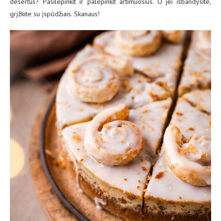
desertus? Pasilepinkit ir palepinkit artimuosius. O jei išbandysite,
grįžkite su įspūdžiais. Skanaus!