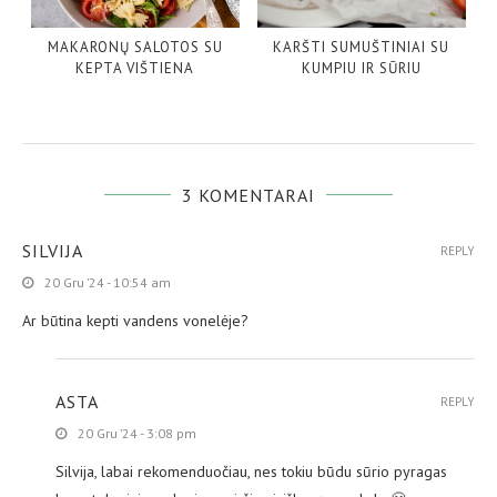
MAKARONŲ SALOTOS SU
KARŠTI SUMUŠTINIAI SU
KEPTA VIŠTIENA
KUMPIU IR SŪRIU
3 KOMENTARAI
SILVIJA
REPLY
20 Gru ’24 - 10:54 am
Ar būtina kepti vandens vonelėje?
ASTA
REPLY
20 Gru ’24 - 3:08 pm
Silvija, labai rekomenduočiau, nes tokiu būdu sūrio pyragas