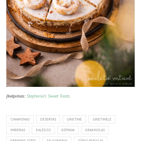
Įkvėpimas:
Stephanie’s Sweet Treats
CINAMONAS
DESERTAS
GRIETINĖ
GRIETINĖLĖ
IMBIERAS
KALĖDOS
KEPINIAI
KRAKMOLAS
KREMINIS SŪRIS
SALDUMYNAI
SŪRIO PYRAGAS