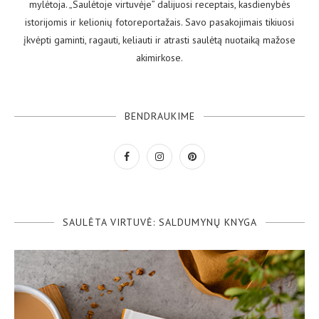
mylėtoja. „Saulėtoje virtuvėje” dalijuosi receptais, kasdienybės
istorijomis ir kelionių fotoreportažais. Savo pasakojimais tikiuosi
įkvėpti gaminti, ragauti, keliauti ir atrasti saulėtą nuotaiką mažose
akimirkose.
BENDRAUKIME
SAULĖTA VIRTUVĖ: SALDUMYNŲ KNYGA