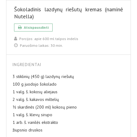
Šokoladinis lazdynų riešutų kremas (naminė
Nutella)
Atsispausdinti
Porcijos:
apie 600 ml talpos indelis
Paruošimo laikas:
30 min.
INGREDIENTAI
3 stiklinių (450 g) lazdynų riešutų
100 g juodojo šokolado
1 valg. š. kokosų aliejaus
2 valg. š. kakavos miltelių
½ skardinės (200 ml) kokosų pieno
1 valg. š. klevų sirupo
1 arb. š. vanilės ekstrakto
žiupsnio druskos