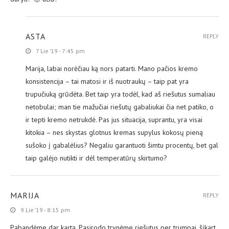
ASTA
REPLY
7 Lie ’19 - 7:45 pm
Marija, labai norėčiau ką nors patarti. Mano pačios kremo
konsistencija – tai matosi ir iš nuotraukų – taip pat yra
trupučiuką grūdėta. Bet taip yra todėl, kad aš riešutus sumaliau
netobulai; man tie mažučiai riešutų gabaliukai čia net patiko, o
ir tepti kremo netrukdė. Pas jus situacija, suprantu, yra visai
kitokia – nes skystas glotnus kremas supylus kokosų pieną
sušoko į gabalėlius? Negaliu garantuoti šimtu procentų, bet gal
taip galėjo nutikti ir dėl temperatūrų skirtumo?
MARIJA
REPLY
9 Lie ’19 - 8:15 pm
Pabandėme dar kartą. Pasirodo trynėme riešutus per trumpai, šįkart