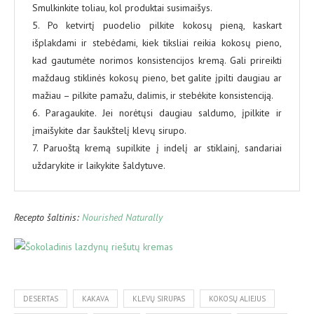
Smulkinkite toliau, kol produktai susimaišys.
5. Po ketvirtį puodelio pilkite kokosų pieną, kaskart
išplakdami ir stebėdami, kiek tiksliai reikia kokosų pieno,
kad gautumėte norimos konsistencijos kremą. Gali prireikti
maždaug stiklinės kokosų pieno, bet galite įpilti daugiau ar
mažiau – pilkite pamažu, dalimis, ir stebėkite konsistenciją.
6. Paragaukite. Jei norėtųsi daugiau saldumo, įpilkite ir
įmaišykite dar šaukštelį klevų sirupo.
7. Paruoštą kremą supilkite į indelį ar stiklainį, sandariai
uždarykite ir laikykite šaldytuve.
Recepto šaltinis:
Nourished Naturally
DESERTAS
KAKAVA
KLEVŲ SIRUPAS
KOKOSŲ ALIEJUS