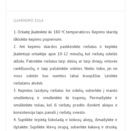
GAMINIMO EIGA
1. Orkaitę įkaitinkite iki 180 ᵒC temperatūros. Kepimo skardą
išklokite kepimo popieriumi.
2. Ant kepimo skardos paskleiskite riešutus ir kepkite
įkaitintoje orkaitėje apie 10-12 minučių, kol riešutų odelės
atšoks. Patrinkite riešutus tarp delnų ar tarp dviejų virtuvės
rankšluosčių, ir taip pašalinkite odeles. Nieko tokio, jei ne
visos odelės bus nuimtos labai kruopščiai. Leiskite
riešutams atvėsti.
3. Kepintus lazdynų riešutus be odelių suberkite į maisto
smulkintuvą ir smulkinkite iki trupinių. Permaišykite ir
smulkinkite toliau, kol iš riešutų pradės išsiskirti aliejus ir
konsistencija taps panaši į riešutų sviesto.
4. Supilkite tirpintą šokoladą ir kokosų aliejų, išmaišykite ir
išplakite. Supilkite klevų sirupą, suberkite kakavą ir druską.