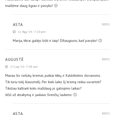
maišėme daug ilgiau ir pavyko! 🙂
ASTA
REPLY
11 Rgp ’19 - 7:20 pm
Marija, tikrai galėjo būti ir taip! Džiaugiuosi, kad pavyko! 🙂
AUGUSTĖ
REPLY
17 Lap ’20 - 7:03 am
Manau šis riešutų kremas puikiai tiktų ir Kalėdinėms dovanoms.
Tik turiu tokį klausimėlį. Per kiek laiko šį kremą reikia suvartoti?
Tiksliau kalbant koks maždaug jo galiojimo laikas?
Ačiū už atsakymą ir jaukaus švenčių laukimo. 🙂
ASTA
REPLY