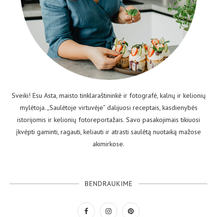
Sveiki! Esu Asta, maisto tinklaraštininkė ir fotografė, kalnų ir kelionių
mylėtoja. „Saulėtoje virtuvėje” dalijuosi receptais, kasdienybės
istorijomis ir kelionių fotoreportažais. Savo pasakojimais tikiuosi
įkvėpti gaminti, ragauti, keliauti ir atrasti saulėtą nuotaiką mažose
akimirkose.
BENDRAUKIME