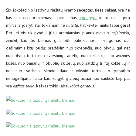
Šis šokoladinio lazdynų riešutų kremo receptas, tiesą sakant, yra ne
kas kita, kaip priminimas – priminimas
apie pynę
ir tai, kokia gera
mintis ją įdaryti štai tokia namine
nutella
. Patikėkite, mintis labai gera!
Bet jei vis tik pynė į jūsų artimiausius planus niekaip
neįsipaišo
,
žinokit, kad šis kremas gali būti patiekiamas ir valgomas dar
dešimtimis kitų būdų: pradėkim nuo skrebučių, nuo blynų, gal net
nuo blynų torto, nuo sviestinių ragelių, nuo keksiukų, nuo avižinės
košės, nuo bananų ir obuolių skiltelių, nuo saldžių trintų kokteilių ir
net nuo sodraus skonio daugiasluoksnio torto… o pabaikim
nenuginčijamu faktu, kad valgyti jį vieną tiesiai nuo šaukšto taip pat
yra
kažkas tokio
. Kažkas tokio labai,
labai gardaus
.