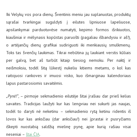
Iki Velykų vos pora dienų. Šventinis meniu jau suplanuotas, produktų
sąrašai tvarkingai suguldyti į eilutes lipniuose lapeliuose,
apsilankymai parduotuvėse numatyti, kepimo formos išrikiuotos,
kiaušiniai ir mėlynasis kopūstas paruošti (pagaliau išbandysiu ir aš!),
o artėjančių dienų grafikai sudiriguoti iki menkiausių smulkmenų.
Toks tas švenčių laukimas. Tikrai nebūtina jų laukiant verstis kūliais
per galvą, bet aš turbūt kitaip tiesiog nemoku. Per naktį ir
neišmoksiu, todėl šitą lūkestį nukeliu kitiems metams, o kol kas
raitojuosi rankoves ir imuosi visko, kuo išmarginau kalendoriaus
lapus pastarosiomis savaitėmis.
„Pynė!”
, – pirmoje sekmadienio eilutėje šitai įrašiau dar prieš kelias
savaites. Tradicijas laužyti kur kas lengviau nei sukurti jas naujas,
todėl to daryti nė neketinu – sekmadienio rytą ketinu ridentis iš
lovos kur kas anksčiau (dar anksčiau!) nei įprastai ir pusryčiams
iškepti nuostabią saldžią mielinę pynę, apie kurią rašiau visai
neseniai –
štai ČIA
.