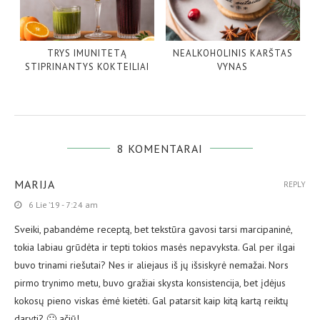
TRYS IMUNITETĄ
NEALKOHOLINIS KARŠTAS
STIPRINANTYS KOKTEILIAI
VYNAS
8 KOMENTARAI
MARIJA
REPLY
6 Lie ’19 - 7:24 am
Sveiki, pabandėme receptą, bet tekstūra gavosi tarsi marcipaninė,
tokia labiau grūdėta ir tepti tokios masės nepavyksta. Gal per ilgai
buvo trinami riešutai? Nes ir aliejaus iš jų išsiskyrė nemažai. Nors
pirmo trynimo metu, buvo gražiai skysta konsistencija, bet įdėjus
kokosų pieno viskas ėmė kietėti. Gal patarsit kaip kitą kartą reiktų
daryti? 🙂 ačiū!