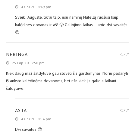
4 Gru ’20 - 8:49 pm
Sveiki, Auguste, tikrai taip, esu naminę Nutellą ruošusi kaip
kalėdines dovanas ir aš! 🙂 Galiojimo laikas – apie dvi savaitės
😉
NERINGA
REPLY
25 Lap ’20 - 3:58 pm
Kiek daug maž šaldytuve gali stovėti šis gardumynas. Noriu padaryti
iš anksto kalėdinėms dovanoms, bet nžn kiek jis galioja laikant
šaldytuve.
ASTA
REPLY
4 Gru ’20 - 8:54 pm
Dvi savaites 🙂