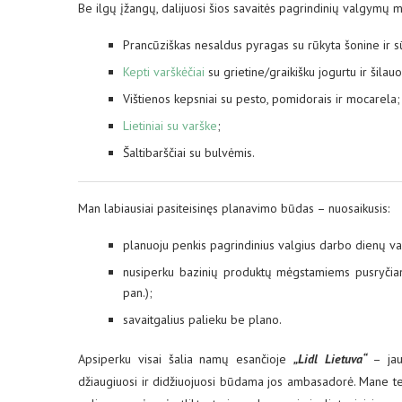
Be ilgų įžangų, dalijuosi šios savaitės pagrindinių valgymų m
Prancūziškas nesaldus pyragas su rūkyta šonine ir sū
Kepti varškėčiai
su grietine/graikišku jogurtu ir šilau
Vištienos kepsniai su pesto, pomidorais ir mocarela;
Lietiniai su varške
;
Šaltibarščiai su bulvėmis.
Man labiausiai pasiteisinęs planavimo būdas – nuosaikusis:
planuoju penkis pagrindinius valgius darbo dienų vak
nusiperku bazinių produktų mėgstamiems pusryčiams 
pan.);
savaitgalius palieku be plano.
Apsiperku visai šalia namų esančioje
„Lidl Lietuva“
– jau
džiaugiuosi ir didžiuojuosi būdama jos ambasadorė. Mane tenk