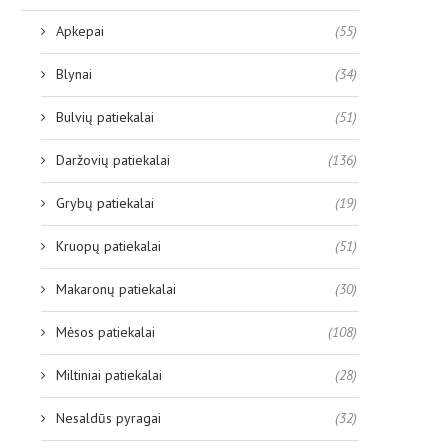
Apkepai
(55)
Blynai
(34)
Bulvių patiekalai
(51)
Daržovių patiekalai
(136)
Grybų patiekalai
(19)
Kruopų patiekalai
(51)
Makaronų patiekalai
(30)
Mėsos patiekalai
(108)
Miltiniai patiekalai
(28)
Nesaldūs pyragai
(32)