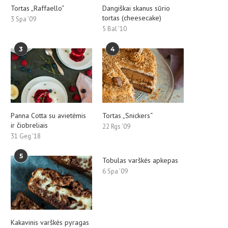
Tortas „Raffaello“
Dangiškai skanus sūrio
tortas (cheesecake)
3 Spa ’09
5 Bal ’10
3
4
Panna Cotta su avietėmis
Tortas „Snickers“
ir čiobreliais
22 Rgs ’09
31 Geg ’18
5
Tobulas varškės apkepas
6 Spa ’09
Kakavinis varškės pyragas