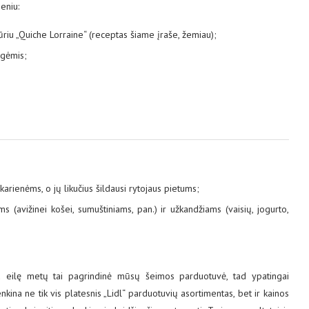
eniu:
riu „Quiche Lorraine“ (receptas šiame įraše, žemiau);
ogėmis;
arienėms, o jų likučius šildausi rytojaus pietums;
(avižinei košei, sumuštiniams, pan.) ir užkandžiams (vaisių, jogurto,
 eilę metų tai pagrindinė mūsų šeimos parduotuvė, tad ypatingai
ina ne tik vis platesnis „Lidl“ parduotuvių asortimentas, bet ir kainos