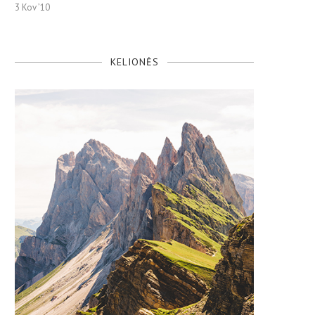
3 Kov ’10
KELIONĖS