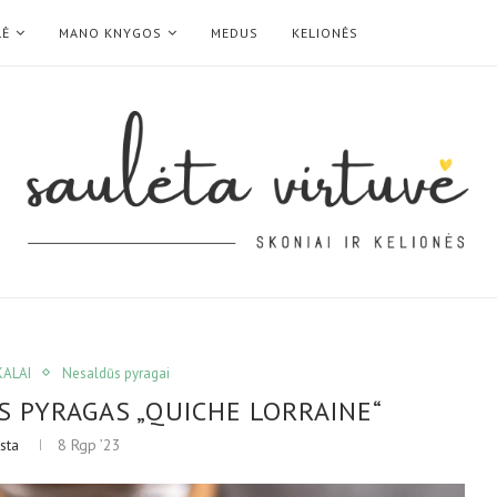
LĖ
MANO KNYGOS
MEDUS
KELIONĖS
KALAI
Nesaldūs pyragai
 PYRAGAS „QUICHE LORRAINE“
sta
8 Rgp ’23