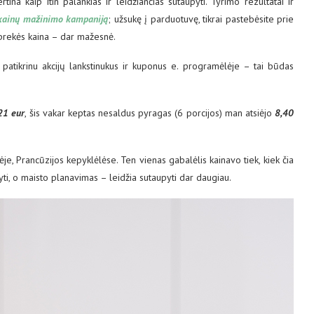
ina kaip itin palankias ir leidžiančias sutaupyti. Tyrimo rezultatai ir
o kainų mažinimo kampaniją
; užsukę į parduotuvę, tikrai pastebėsite prie
 prekės kaina – dar mažesnė.
patikrinu akcijų lankstinukus ir kuponus e. programėlėje – tai būdas
21 eur
, šis vakar keptas nesaldus pyragas (6 porcijos) man atsiėjo
8,40
ėje, Prancūzijos kepyklėlėse. Ten vienas gabalėlis kainavo tiek, kiek čia
i, o maisto planavimas – leidžia sutaupyti dar daugiau.