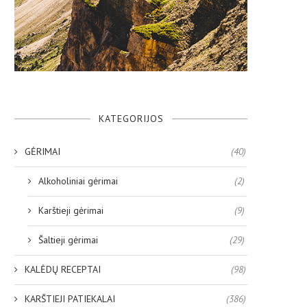
KATEGORIJOS
GĖRIMAI
(40)
Alkoholiniai gėrimai
(2)
Karštieji gėrimai
(9)
Šaltieji gėrimai
(29)
KALĖDŲ RECEPTAI
(98)
KARŠTIEJI PATIEKALAI
(386)