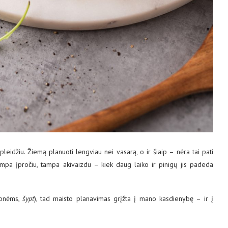
leidžiu. Žiemą planuoti lengviau nei vasarą, o ir šiaip – nėra tai pati
tampa įpročiu, tampa akivaizdu – kiek daug laiko ir pinigų jis padeda
ionėms,
šypt
), tad maisto planavimas grįžta į mano kasdienybę – ir į