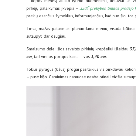
– liepos mėnesį atlikto tyrimo duomenimis, lietuviai jas vert
pirkėjų palaikymas įkvepia –
„Lidl“ prekybos tinklas pradėj
prekių esančius žymeklius, informuojančius, kad nuo šiol tos
Tiesa, mažas patarimas: planuodama meniu, visada būtinai 
sutaupyti dar daugiau.
Smalsumo dėlei: šios savaitės pirkinių krepšeliui išleidau
37,
eur
, tad vienos porcijos kaina – vos
1,40 eur
.
Tokius pyragus (kišus) progai pasitaikius vis pirkdavau kelion
– pusė kišo. Gaminimas namuose neabejotinai leidžia sutaupyt