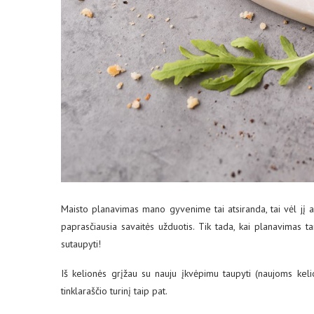
Maisto planavimas mano gyvenime tai atsiranda, tai vėl jį ap
paprasčiausia savaitės užduotis. Tik tada, kai planavimas 
sutaupyti!
Iš kelionės grįžau su nauju įkvėpimu taupyti (naujoms kel
tinklaraščio turinį taip pat.