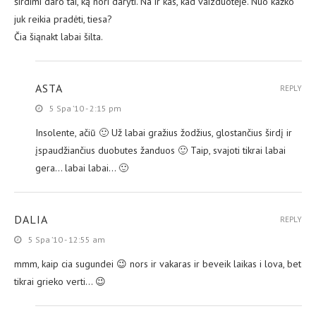
širdimi daro tai, ką nori daryti. Na ir kas, kad vaizduotėje. Nuo kažko
juk reikia pradėti, tiesa?
Čia šiąnakt labai šilta.
ASTA
REPLY
5 Spa ’10 - 2:15 pm
Insolente, ačiū 🙂 Už labai gražius žodžius, glostančius širdį ir
įspaudžiančius duobutes žanduos 🙂 Taip, svajoti tikrai labai
gera… labai labai… 🙂
DALIA
REPLY
5 Spa ’10 - 12:55 am
mmm, kaip cia sugundei 😉 nors ir vakaras ir beveik laikas i lova, bet
tikrai grieko verti… 😉