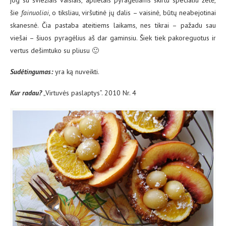
jog su šviežiais vaisiais, aplietais pyragėliams skirtu specialiu želė,
šie
fainuoliai
, o tiksliau, viršutinė jų dalis – vaisinė, būtų neabejotinai
skanesnė. Čia pastaba ateitiems laikams, nes tikrai – pažadu sau
viešai – šiuos pyragėlius aš dar gaminsiu. Šiek tiek pakoreguotus ir
vertus dešimtuko su pliusu 🙂
Sud
ėtingumas:
yra ką nuveikti.
Kur radau?
„Virtuvės paslaptys”. 2010 Nr. 4