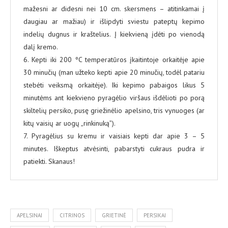
mažesni ar didesni nei 10 cm. skersmens – atitinkamai į
daugiau ar mažiau) ir išlipdyti sviestu pateptų kepimo
indelių dugnus ir kraštelius. Į kiekvieną įdėti po vienodą
dalį kremo.
6. Kepti iki 200 ºC temperatūros įkaitintoje orkaitėje apie
30 minučių (man užteko kepti apie 20 minučių, todėl patariu
stebėti veiksmą orkaitėje). Iki kepimo pabaigos likus 5
minutėms ant kiekvieno pyragėlio viršaus išdėlioti po porą
skiltelių persiko, pusę griežinėlio apelsino, tris vynuoges (ar
kitų vaisių ar uogų „rinkinuką”).
7. Pyragėlius su kremu ir vaisiais kepti dar apie 3 – 5
minutes. Iškeptus atvėsinti, pabarstyti cukraus pudra ir
patiekti. Skanaus!
APELSINAI
CITRINOS
GRIETINĖ
PERSIKAI