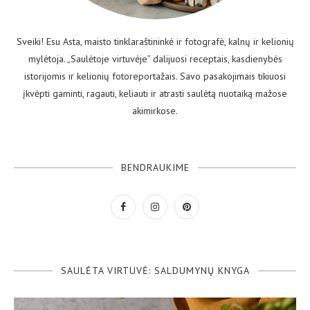
Sveiki! Esu Asta, maisto tinklaraštininkė ir fotografė, kalnų ir kelionių
mylėtoja. „Saulėtoje virtuvėje” dalijuosi receptais, kasdienybės
istorijomis ir kelionių fotoreportažais. Savo pasakojimais tikiuosi
įkvėpti gaminti, ragauti, keliauti ir atrasti saulėtą nuotaiką mažose
akimirkose.
BENDRAUKIME
SAULĖTA VIRTUVĖ: SALDUMYNŲ KNYGA