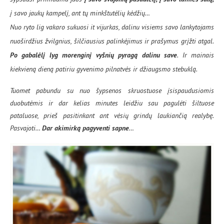
į savo jaukų kampelį, ant tų minkštutėlių kėdžių…
Nuo ryto lig vakaro sukuosi it vijurkas, dalinu visiems savo lankytojams
nuoširdžius žvilgnius, šilčiausius palinkėjimus ir prašymus grįžti atgal.
Po gabalėlį lyg morenginį vyšnių pyragą dalinu save
. Ir mainais
kiekvieną dieną patiriu gyvenimo pilnatvės ir džiaugsmo stebuklą.
Tuomet pabundu su nuo šypsenos skruostuose įsispaudusiomis
duobutėmis ir dar kelias minutes leidžiu sau pagulėti šiltuose
pataluose, prieš pasitinkant ant vėsių grindų laukiančią realybę.
Pasvajoti…
Dar akimirką pagyventi sapne
…