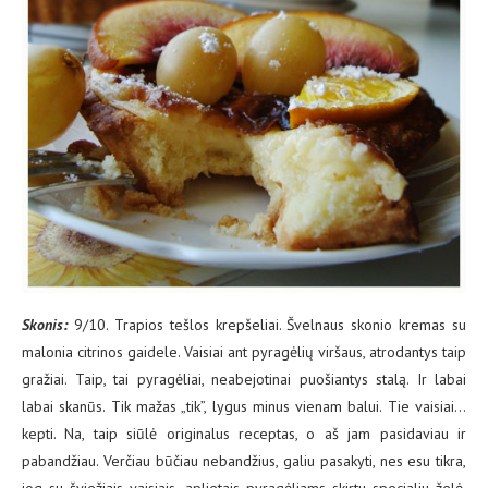
Skonis:
9/10. Trapios tešlos krepšeliai. Švelnaus skonio kremas su
malonia citrinos gaidele. Vaisiai ant pyragėlių viršaus, atrodantys taip
gražiai. Taip, tai pyragėliai, neabejotinai puošiantys stalą. Ir labai
labai skanūs. Tik mažas „tik”, lygus minus vienam balui. Tie vaisiai…
kepti. Na, taip siūlė originalus receptas, o aš jam pasidaviau ir
pabandžiau. Verčiau būčiau nebandžius, galiu pasakyti, nes esu tikra,