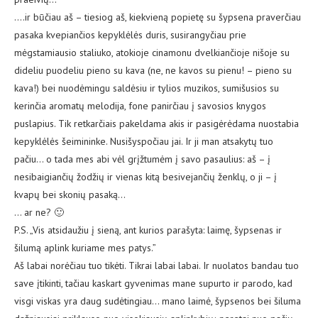
….ir būčiau aš – tiesiog aš, kiekvieną popietę su šypsena praverčiau
pasaka kvepiančios kepyklėlės duris, susirangyčiau prie
mėgstamiausio staliuko, atokioje cinamonu dvelkiančioje nišoje su
dideliu puodeliu pieno su kava (ne, ne kavos su pienu! – pieno su
kava!) bei nuodėmingu saldėsiu ir tylios muzikos, sumišusios su
kerinčia aromatų melodija, fone panirčiau į savosios knygos
puslapius. Tik retkarčiais pakeldama akis ir pasigėrėdama nuostabia
kepyklėlės šeimininke. Nusišyspočiau jai. Ir ji man atsakytų tuo
pačiu… o tada mes abi vėl grįžtumėm į savo pasaulius: aš – į
nesibaigiančių žodžių ir vienas kitą besivejančių ženklų, o ji – į
kvapų bei skonių pasaką…
… ar ne? 🙂
P.S. „Vis atsidaužiu į sieną, ant kurios parašyta: laimę, šypsenas ir
šilumą aplink kuriame mes patys.”
Aš labai norėčiau tuo tikėti. Tikrai labai labai. Ir nuolatos bandau tuo
save įtikinti, tačiau kaskart gyvenimas mane supurto ir parodo, kad
visgi viskas yra daug sudėtingiau… mano laimė, šypsenos bei šiluma