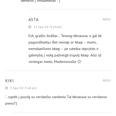
dėmesio į smulkmenas ; )
ASTA
REPLY
11 Spa ’10 - 9:10 pm
Ech, gražūs žodžiai… Teisingi tikriausiai, o gal tik
paguodžiantys. Bet vienaip ar kitaip – mums,
nemokančioms kitaip – jie suteikia stiprybės ir
galimybę į viską pažvelgti truputį kitaip. Ačiū už
vertingas mintis, Mademoiselle 🙂
KIKI
REPLY
5 Spa ’10 - 5:44 pm
‘…supilti į puodą su verdančiu vandeniu’.Tai tikriausiai su verdanciu
pienu?:)