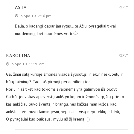
ASTA
REPLY
5 Spa ’10 - 2:16 pm
Dalia, o kadangi dabar jau rytas… :)) Ačiū, pyragėliai tikrai
nuodėmingi, bet nuodėmės verti 🙂
KAROLINA
REPLY
5 Spa ’10 - 11:20 am
Gal žinai salą kurioje žmonės visada šypsotųsi, niekur neskubėtų ir
būtų laimingi? Tada aš pirmoji perku bilietą ten.
Noriu ir aš tikėt, kad tokioms svajonėms yra galimybė išsipildyti.
Galbūt jei viskas apsiverstų aukštyn kojom ir žmonės grįžtų prie to
kas ankščiau buvo šventą ir brangu, nes kažkas man kužda, kad
ankščiau visi buvo laimingesni, nepaisant visų nepriteklių ir bėdų..
O pyragėliai kuo puikiausi, myliu aš šį kremą! :))