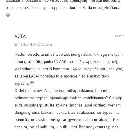
dažniausiai priklauso nuo visokiausių aplinkybių; neretai nuo pačių
trapiausių atsitiktinumų, kurių pati susikurti niekada nesugebėčiau…
🙂
ASTA
REPLY
8 Spa ’10 - 12:11 am
Mademoiselle, žinai, aš tavo žodžius galėčiau it knygą skaityti…
labai gražu, šilta, jauku 🙂 Ačiū tau – už visą gerumą ir grožį,
kurį spinduliuoji net iš komentarų 🙂 Jei svajonės būtų realybė,
aš labai LABAI norėčiau toje atokioje nišoje matyti tavo
šypseną 🙂
O dėl tos laimės. Ar gi ne nuo mūsų priklauso, kaip mes
priimam tas neplanuojamas aplinkybes, atsitiktinumus? Čia kaip
su ta puspilne/pustušte stikline, žmonės labai skirtingi. Vienam
dangus griūna, kažkam nutikus, kitas susikaupia, nusišypso ir…
pamiršta, nes viskas bus gerai, gyvenimas tuo nesibaigia. Bet
tiesa ta, jog aš kalbu tą, kuo tikiu, bet. Bet negyvenu taip, nesu