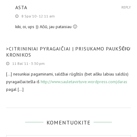
ASTA
REPLY
8 Spa ’10 - 12:11 am
kiki, oi, ups :)) Ačiū, jau pataisiau 🙂
>CITRININIAI PYRAGAIČIAI | PRISUKAMO PAUKŠČIO
REPLY
KRONIKOS
11 Bal ’11 - 3:30 pm
[…] nesunkiai pagaminami, saldžiai rūgštūs (bet aišku labiau saldūs)
pyragaičiai.tešla iš
http://www.sauletavirtuve.wordpress.comįdaras
pagal […]
KOMENTUOKITE