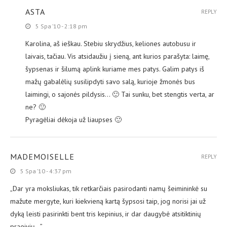
ASTA
REPLY
5 Spa ’10 - 2:18 pm
Karolina, aš ieškau. Stebiu skrydžius, keliones autobusu ir
laivais, tačiau. Vis atsidaužiu į sieną, ant kurios parašyta: laimę,
šypsenas ir šilumą aplink kuriame mes patys. Galim patys iš
mažų gabalėlių susilipdyti savo salą, kurioje žmonės bus
laimingi, o sajonės pildysis… 🙂 Tai sunku, bet stengtis verta, ar
ne? 🙂
Pyragėliai dėkoja už liaupses 🙂
MADEMOISELLE
REPLY
5 Spa ’10 - 4:37 pm
„Dar yra moksliukas, tik retkarčiais pasirodanti namų šeimininkė su
mažute mergyte, kuri kiekvieną kartą šypsosi taip, jog norisi jai už
dyką leisti pasirinkti bent tris kepinius, ir dar daugybė atsitiktinių
praeivių…”