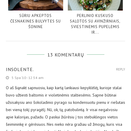
SŪRIU APKEPTOS
PERLINIO KUSKUSO
ČESNAKINĖS BULVYTĖS SU
SALOTOS SU AVINŽIRNIAIS,
ŠONINE
SVIESTINĖMIS PUPELĖMIS
IR...
13 KOMENTARŲ
INSOLENTE.
REPLY
5 Spa ’10 - 12:54 am
O aš šiąnakt sapnuosiu, kaip kartą lankiausi kepyklėlėj, kurioje stalai
buvo užtiesti baltomis ir violetinėmis staltiesėmis. Sapne būtinai
užsisakysiu ano šokoladinio pyrago su kondensuotu pienu ir riešutais
bei vieną tokį pyragėlį. Nū, ok, tą, patobulintą. Ir visai negalvosiu
apie kalorijas, pažadu. O paskui žiūrėsiu į tos stebuklingos vietos
šeimininkę ir gėrėsiuos. Nes nieko nėra gražiau už žmogų, kuris visa