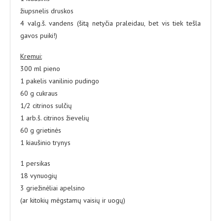
žiupsnelis druskos
4 valg.š. vandens (šitą netyčia praleidau, bet vis tiek tešla
gavos puiki!)
Kremui:
300 ml pieno
1 pakelis vanilinio pudingo
60 g cukraus
1/2 citrinos sulčių
1 arb.š. citrinos žievelių
60 g grietinės
1 kiaušinio trynys
1 persikas
18 vynuogių
3 griežinėliai apelsino
(ar kitokių mėgstamų vaisių ir uogų)