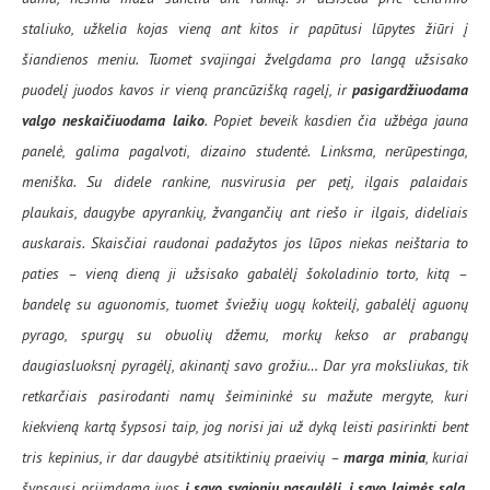
staliuko, užkelia kojas vieną ant kitos ir papūtusi lūpytes žiūri į
šiandienos meniu. Tuomet svajingai žvelgdama pro langą užsisako
puodelį juodos kavos ir vieną prancūzišką ragelį, ir
pasigardžiuodama
valgo neskaičiuodama laiko
. Popiet beveik kasdien čia užbėga jauna
panelė, galima pagalvoti, dizaino studentė. Linksma, nerūpestinga,
meniška. Su didele rankine, nusvirusia per petį, ilgais palaidais
plaukais, daugybe apyrankių, žvangančių ant riešo ir ilgais, dideliais
auskarais. Skaisčiai raudonai padažytos jos lūpos niekas neištaria to
paties – vieną dieną ji užsisako gabalėlį šokoladinio torto, kitą –
bandelę su aguonomis, tuomet šviežių uogų kokteilį, gabalėlį aguonų
pyrago, spurgų su obuolių džemu, morkų kekso ar prabangų
daugiasluoksnį pyragėlį, akinantį savo grožiu… Dar yra moksliukas, tik
retkarčiais pasirodanti namų šeimininkė su mažute mergyte, kuri
kiekvieną kartą šypsosi taip, jog norisi jai už dyką leisti pasirinkti bent
tris kepinius, ir dar daugybė atsitiktinių praeivių –
marga minia
, kuriai
šypsausi priimdama juos
į savo svajonių pasaulėlį, į savo laimės salą,