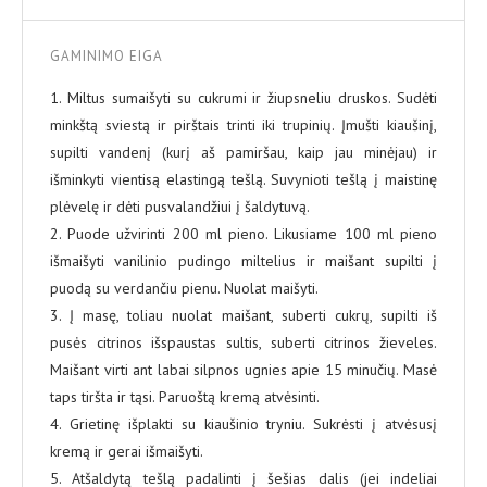
GAMINIMO EIGA
1. Miltus sumaišyti su cukrumi ir žiupsneliu druskos. Sudėti
minkštą sviestą ir pirštais trinti iki trupinių. Įmušti kiaušinį,
supilti vandenį (kurį aš pamiršau, kaip jau minėjau) ir
išminkyti vientisą elastingą tešlą. Suvynioti tešlą į maistinę
plėvelę ir dėti pusvalandžiui į šaldytuvą.
2. Puode užvirinti 200 ml pieno. Likusiame 100 ml pieno
išmaišyti vanilinio pudingo miltelius ir maišant supilti į
puodą su verdančiu pienu. Nuolat maišyti.
3. Į masę, toliau nuolat maišant, suberti cukrų, supilti iš
pusės citrinos išspaustas sultis, suberti citrinos žieveles.
Maišant virti ant labai silpnos ugnies apie 15 minučių. Masė
taps tiršta ir tąsi. Paruoštą kremą atvėsinti.
4. Grietinę išplakti su kiaušinio tryniu. Sukrėsti į atvėsusį
kremą ir gerai išmaišyti.
5. Atšaldytą tešlą padalinti į šešias dalis (jei indeliai