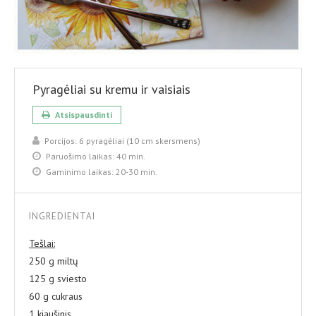
Pyragėliai su kremu ir vaisiais
Atsispausdinti
Porcijos:
6 pyragėliai (10 cm skersmens)
Paruošimo laikas:
40 min.
Gaminimo laikas:
20-30 min.
INGREDIENTAI
Tešlai:
250 g miltų
125 g sviesto
60 g cukraus
1 kiaušinis