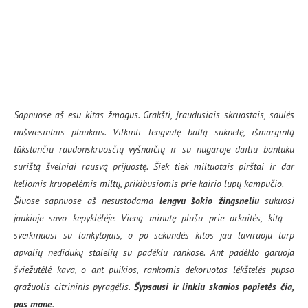
Sapnuose aš esu kitas žmogus. Grakšti, įraudusiais skruostais, saulės
nušviesintais plaukais. Vilkinti lengvutę baltą suknelę, išmargintą
tūkstančiu raudonskruosčių vyšnaičių ir su nugaroje dailiu bantuku
surištą švelniai rausvą prijuostę. Šiek tiek miltuotais pirštai ir dar
keliomis kruopelėmis miltų, prikibusiomis prie kairio lūpų kampučio.
Šiuose sapnuose aš nesustodama
lengvu šokio žingsneliu
sukuosi
jaukioje savo kepyklėlėje. Vieną minutę plušu prie orkaitės, kitą –
sveikinuosi su lankytojais, o po sekundės kitos jau laviruoju tarp
apvalių nedidukų stalelių su padėklu rankose. Ant padėklo garuoja
šviežutėlė kava, o ant puikios, rankomis dekoruotos lėkštelės pūpso
gražuolis citrininis pyragėlis.
Šypsausi ir linkiu skanios popietės čia,
pas mane
.