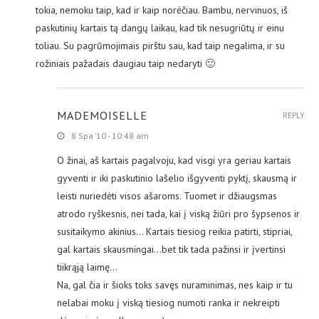
tokia, nemoku taip, kad ir kaip norėčiau. Bambu, nervinuos, iš
paskutinių kartais tą dangų laikau, kad tik nesugriūtų ir einu
toliau. Su pagrūmojimais pirštu sau, kad taip negalima, ir su
rožiniais pažadais daugiau taip nedaryti 🙂
MADEMOISELLE
REPLY
8 Spa ’10 - 10:48 am
O žinai, aš kartais pagalvoju, kad visgi yra geriau kartais
gyventi ir iki paskutinio lašelio išgyventi pyktį, skausmą ir
leisti nuriedėti visos ašaroms. Tuomet ir džiaugsmas
atrodo ryškesnis, nei tada, kai į viską žiūri pro šypsenos ir
susitaikymo akinius… Kartais tiesiog reikia patirti, stipriai,
gal kartais skausmingai…bet tik tada pažinsi ir įvertinsi
tiikrąją laimę…
Na, gal čia ir šioks toks savęs nuraminimas, nes kaip ir tu
nelabai moku į viską tiesiog numoti ranka ir nekreipti