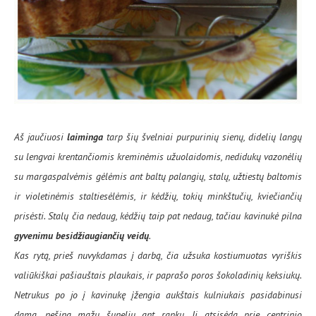
Aš jaučiuosi
laiminga
tarp šių švelniai purpurinių sienų, didelių langų
su lengvai krentančiomis kreminėmis užuolaidomis, nedidukų vazonėlių
su margaspalvėmis gėlėmis ant baltų palangių, stalų, užtiestų baltomis
ir violetinėmis staltiesėlėmis, ir kėdžių, tokių minkštučių, kviečiančių
prisėsti. Stalų čia nedaug, kėdžių taip pat nedaug, tačiau kavinukė pilna
gyvenimu besidžiaugiančių veidų
.
Kas rytą, prieš nuvykdamas į darbą, čia užsuka kostiumuotas vyriškis
valiūkiškai pašiauštais plaukais, ir paprašo poros šokoladinių keksiukų.
Netrukus po jo į kavinukę įžengia aukštais kulniukais pasidabinusi
dama, nešina mažu šuneliu ant rankų. Ji atsisėda prie centrinio