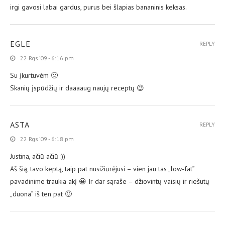
irgi gavosi labai gardus, purus bei šlapias bananinis keksas.
EGLE
REPLY
22 Rgs ’09 - 6:16 pm
Su įkurtuvėm 🙂
Skanių įspūdžių ir daaaaug naujų receptų 😉
ASTA
REPLY
22 Rgs ’09 - 6:18 pm
Justina, ačiū ačiū :))
Aš šią, tavo keptą, taip pat nusižiūrėjusi – vien jau tas „low-fat”
pavadinime traukia akį 😀 Ir dar sąraše – džiovintų vaisių ir riešutų
„duona” iš ten pat 🙂