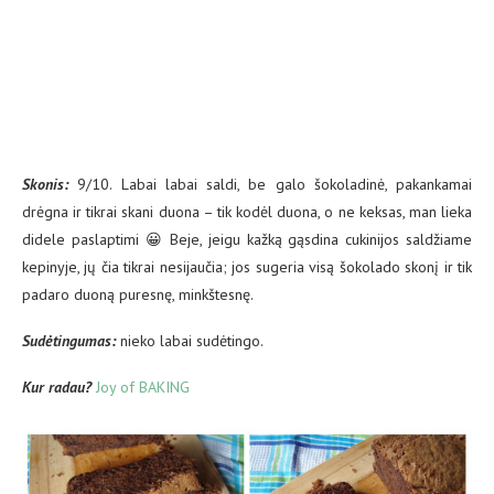
Skonis:
9/10. Labai labai saldi, be galo šokoladinė, pakankamai
drėgna ir tikrai skani duona – tik kodėl duona, o ne keksas, man lieka
didele paslaptimi 😀 Beje, jeigu kažką gąsdina cukinijos saldžiame
kepinyje, jų čia tikrai nesijaučia; jos sugeria visą šokolado skonį ir tik
padaro duoną puresnę, minkštesnę.
Sud
ėtingumas:
nieko labai sudėtingo.
Kur radau?
Joy of BAKING