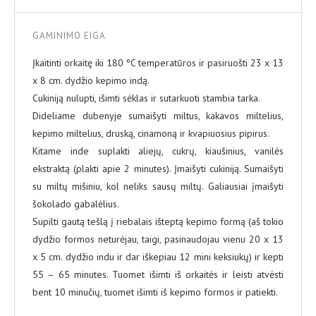
GAMINIMO EIGA
Įkaitinti orkaitę iki 180 ºC temperatūros ir pasiruošti 23 x 13
x 8 cm. dydžio kepimo indą.
Cukiniją nulupti, išimti sėklas ir sutarkuoti stambia tarka.
Dideliame dubenyje sumaišyti miltus, kakavos miltelius,
kepimo miltelius, druską, cinamoną ir kvapiuosius pipirus.
Kitame inde suplakti aliejų, cukrų, kiaušinius, vanilės
ekstraktą (plakti apie 2 minutes). Įmaišyti cukiniją. Sumaišyti
su miltų mišiniu, kol neliks sausų miltų. Galiausiai įmaišyti
šokolado gabalėlius.
Supilti gautą tešlą į riebalais išteptą kepimo formą (aš tokio
dydžio formos neturėjau, taigi, pasinaudojau vienu 20 x 13
x 5 cm. dydžio indu ir dar iškepiau 12 mini keksiukų) ir kepti
55 – 65 minutes. Tuomet išimti iš orkaitės ir leisti atvėsti
bent 10 minučių, tuomet išimti iš kepimo formos ir patiekti.