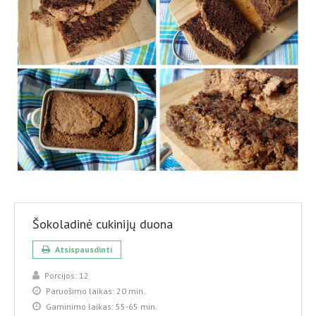
Šokoladinė cukinijų duona
Atsispausdinti
Porcijos:
12
Paruošimo laikas:
20 min.
Gaminimo laikas:
55-65 min.