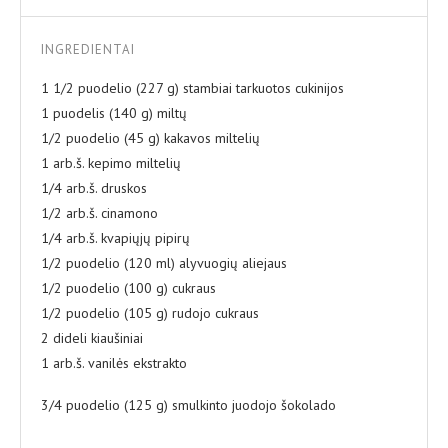
INGREDIENTAI
1 1/2 puodelio (227 g) stambiai tarkuotos cukinijos
1 puodelis (140 g) miltų
1/2 puodelio (45 g) kakavos miltelių
1 arb.š. kepimo miltelių
1/4 arb.š. druskos
1/2 arb.š. cinamono
1/4 arb.š. kvapiųjų pipirų
1/2 puodelio (120 ml) alyvuogių aliejaus
1/2 puodelio (100 g) cukraus
1/2 puodelio (105 g) rudojo cukraus
2 dideli kiaušiniai
1 arb.š. vanilės ekstrakto
3/4 puodelio (125 g) smulkinto juodojo šokolado