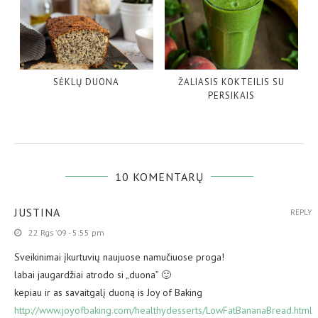
SĖKLŲ DUONA
ŽALIASIS KOKTEILIS SU
PERSIKAIS
10 KOMENTARŲ
JUSTINA
REPLY
22 Rgs ’09 - 5:55 pm
Sveikinimai įkurtuvių naujuose namučiuose proga!
labai jaugardžiai atrodo si „duona” 🙂
kepiau ir as savaitgalį duoną is Joy of Baking
http://www.joyofbaking.com/healthydesserts/LowFatBananaBread.html