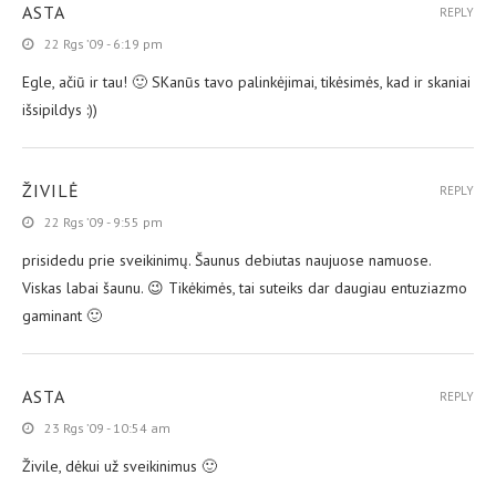
ASTA
REPLY
22 Rgs ’09 - 6:19 pm
Egle, ačiū ir tau! 🙂 SKanūs tavo palinkėjimai, tikėsimės, kad ir skaniai
išsipildys :))
ŽIVILĖ
REPLY
22 Rgs ’09 - 9:55 pm
prisidedu prie sveikinimų. Šaunus debiutas naujuose namuose.
Viskas labai šaunu. 😉 Tikėkimės, tai suteiks dar daugiau entuziazmo
gaminant 🙂
ASTA
REPLY
23 Rgs ’09 - 10:54 am
Živile, dėkui už sveikinimus 🙂