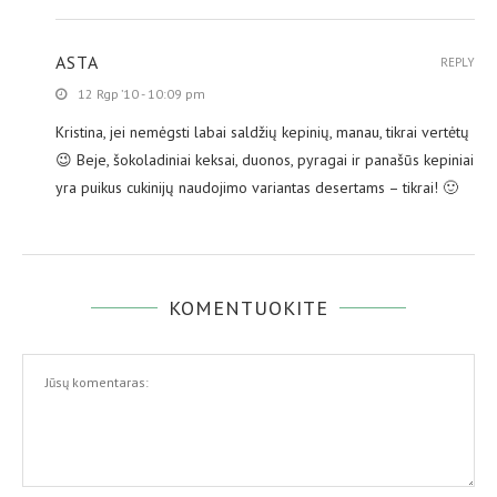
ASTA
REPLY
12 Rgp ’10 - 10:09 pm
Kristina, jei nemėgsti labai saldžių kepinių, manau, tikrai vertėtų
😉 Beje, šokoladiniai keksai, duonos, pyragai ir panašūs kepiniai
yra puikus cukinijų naudojimo variantas desertams – tikrai! 🙂
KOMENTUOKITE