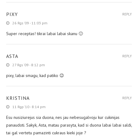
PIXY
REPLY
26 Rgs ’09 - 11:03 pm
Super receptas! tikrai labai labai skanu 🙂
ASTA
REPLY
27 Rgs ’09 - 8:12 pm
pixy, labai smagu, kad patiko 😉
KRISTINA
REPLY
11 Rgp ’10 - 8:14 pm
Esu nusiziurejus sia duona, nes jau nebesugalvoju kur cukinijas
panaudoti. Sakyk, Asta, matau parasyta, kad si duona labai labai saldi,
tai gal vertetu pamazinti cukraus kieki joje ?