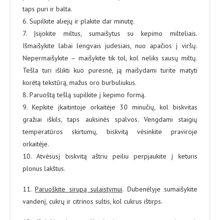
taps puri ir balta.
6. Supilkite aliejų ir plakite dar minutę.
7. Įsijokite miltus, sumaišytus su kepimo milteliais.
Išmaišykite labai lengvais judesiais, nuo apačios į viršų.
Nepermaišykite – maišykite tik tol, kol neliks sausų miltų.
Tešla turi išlikti kuo puresnė, ją maišydami turite matyti
korėtą tekstūrą, mažus oro burbuliukus.
8. Paruoštą tešlą supilkite į kepimo formą.
9. Kepkite įkaitintoje orkaitėje 30 minučių, kol biskvitas
gražiai iškils, taps auksinės spalvos. Vengdami staigių
temperatūros skirtumų, biskvitą vėsinkite praviroje
orkaitėje.
10. Atvėsusį biskvitą aštriu peiliu perpjaukite į keturis
plonus lakštus.
11.
Paruoškite sirupą sulaistymui
. Dubenėlyje sumaišykite
vandenį, cukrų ir citrinos sultis, kol cukrus ištirps.