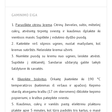
GAMINIMO EIGA
1.
Paruoškite citrinų kremą
. Citrinų žieveles, sultis, miltelinį
cukrų, atvėsintą tirpintą sviestą ir kiaušinius išplakite iki
vientisos masės. Supilkite į vidutinio dydžio puodą.
2. Kaitinkite virš silpnos ugnies, nuolat maišydami, kol
kremas sutirštės. Neleiskite kremui užvirti.
3. Nuimkite puodą su kremu nuo ugnies, leiskite atvėsti.
Supilkite į stiklainėlį. Sandariai uždarytą galite laikyti
šaldytuve iki savaitės.
4.
Iškepkite biskvitus
. Orkaitę įkaitinkite iki 190 °C
temperatūros (kaitinimas iš viršaus ir apačios). Kepimo
skardą atsegamu kraštu (17 cm skersmens) išklokite kepimo
popieriumi, o kraštus patepkite sviestu.
5. Kiaušinius, cukrų ir vanilės pastą elektriniu plaktuvu
plakite apie 5 minutes, kol tūris padidės tris kartus, o masė