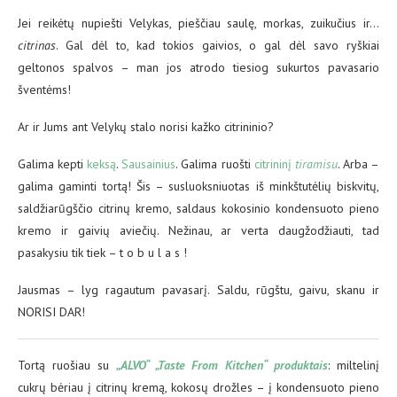
Jei reikėtų nupiešti Velykas, pieščiau saulę, morkas, zuikučius ir…
citrinas
. Gal dėl to, kad tokios gaivios, o gal dėl savo ryškiai
geltonos spalvos – man jos atrodo tiesiog sukurtos pavasario
šventėms!
Ar ir Jums ant Velykų stalo norisi kažko citrininio?
Galima kepti
keksą
.
Sausainius
. Galima ruošti
citrininį
tiramisu
. Arba –
galima gaminti tortą! Šis – susluoksniuotas iš minkštutėlių biskvitų,
saldžiarūgščio citrinų kremo, saldaus kokosinio kondensuoto pieno
kremo ir gaivių aviečių. Nežinau, ar verta daugžodžiauti, tad
pasakysiu tik tiek – t o b u l a s !
Jausmas – lyg ragautum pavasarį. Saldu, rūgštu, gaivu, skanu ir
NORISI DAR!
Tortą ruošiau su
„ALVO“ „Taste From Kitchen“ produktais
: miltelinį
cukrų bėriau į citrinų kremą, kokosų drožles – į kondensuoto pieno