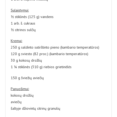
Sulaistymui:
½ stiklinės (125 g) vandens
1 arb. š. cukraus
½ citrinos sulčių
Kremui:
250 g saldinto sutirštinto pieno (kambario temperatūros)
120 g sviesto (82 proc.) (kambario temperatūros)
30 g kokosų drožlių
1 ¼ stiklinės (310 g) riebios grietinėlės
150 g šviežių aviečių
Papuošimui:
kokosų drožlių
aviečių
šaltyje džiovintų citrinų granulių