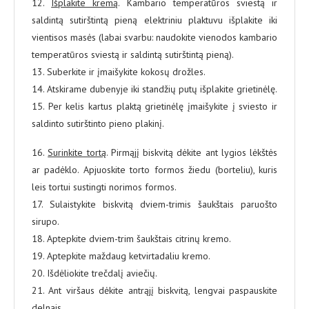
12.
Išplakite kremą
. Kambario temperatūros sviestą ir
saldintą sutirštintą pieną elektriniu plaktuvu išplakite iki
vientisos masės (labai svarbu: naudokite vienodos kambario
temperatūros sviestą ir saldintą sutirštintą pieną).
13. Suberkite ir įmaišykite kokosų drožles.
14. Atskirame dubenyje iki standžių putų išplakite grietinėlę.
15. Per kelis kartus plaktą grietinėlę įmaišykite į sviesto ir
saldinto sutirštinto pieno plakinį.
16.
Surinkite tortą
. Pirmąjį biskvitą dėkite ant lygios lėkštės
ar padėklo. Apjuoskite torto formos žiedu (borteliu), kuris
leis tortui sustingti norimos formos.
17. Sulaistykite biskvitą dviem-trimis šaukštais paruošto
sirupo.
18. Aptepkite dviem-trim šaukštais citrinų kremo.
19. Aptepkite maždaug ketvirtadaliu kremo.
20. Išdėliokite trečdalį aviečių.
21. Ant viršaus dėkite antrąjį biskvitą, lengvai paspauskite
delnais.