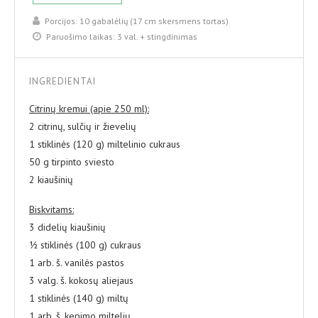
Porcijos:
10 gabalėlių (17 cm skersmens tortas)
Paruošimo laikas:
3 val. + stingdinimas
INGREDIENTAI
Citrinų kremui (apie 250 ml):
2 citrinų, sulčių ir žievelių
1 stiklinės (120 g) miltelinio cukraus
50 g tirpinto sviesto
2 kiaušinių
Biskvitams:
3 didelių kiaušinių
½ stiklinės (100 g) cukraus
1 arb. š. vanilės pastos
3 valg. š. kokosų aliejaus
1 stiklinės (140 g) miltų
1 arb. š. kepimo miltelių