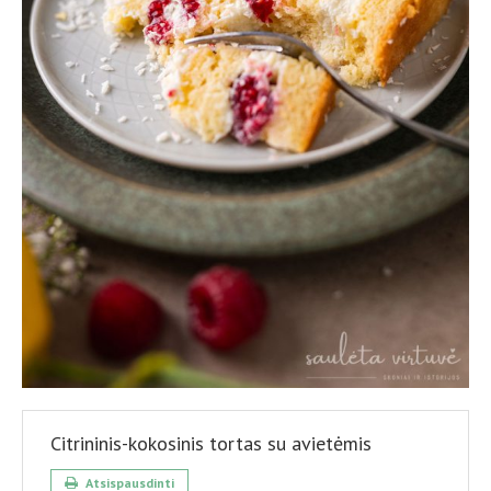
Citrininis-kokosinis tortas su avietėmis
Atsispausdinti