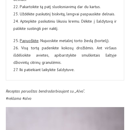
22. Pakartokite tą patį sluoksniavimą dar du kartus.
23. Uždėkite paskutinį biskvitą, lengvai paspauskite delnais.
24. Aptepkite paskutiniu likusiu kremu. Dėkite į šaldytuvą ir
palikite sustingti per naktį.
25.
Papuoškite
. Nujuoskite metalinį torto žiedą (bortelį).
26. Visą tortą padenkite kokosų drožlėmis. Ant viršaus
išdėliokite avietes, apibarstykite smulkintais šaltyje
džiovintų citrinų granulėmis.
27. Iki patiekiant laikykite šaldytuve.
Receptas paruoštas bendradarbiaujant su „Alvo“.
#reklama #alvo