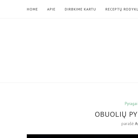
HOME
APIE
DIRBKIME KARTU
RECEPTŲ RODYK
Pyragai
OBUOLIŲ P
parašė
A