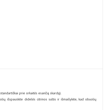
tandartiškai prie orkaitės esančią skardą).
ių išspauskite didelės citrinos sultis ir išmaišykite, kad obuolių