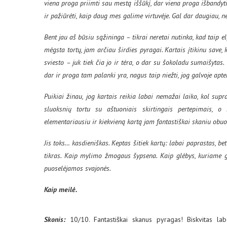
viena proga priimti sau mestą iššūkį, dar viena proga išbandyti
ir pažiūrėti, kaip daug mes galime virtuvėje. Gal dar daugiau, 
Bent jau aš būsiu sąžininga – tikrai neretai nutinka, kad taip e
mėgsta tortų, jam arčiau širdies pyragai. Kartais įtikinu save
sviesto – juk tiek čia jo ir tėra, o dar su šokoladu sumaišytas. 
dar ir proga tam palanki yra, nagus taip niežti, jog galvoje apt
Puikiai žinau, jog kartais reikia labai nemažai laiko, kol sup
sluoksnių tortu su aštuoniais skirtingais pertepimais, o 
elementariausiu ir kiekvieną kartą jam fantastiškai skaniu obuo
Jis toks… kasdieniškas. Keptas šitiek kartų: labai paprastas, b
tikras. Kaip mylimo žmogaus šypsena. Kaip glėbys, kuriame g
puoselėjamos svajonės.
Kaip meilė.
Skonis:
10/10. Fantastiškai skanus pyragas! Biskvitas la