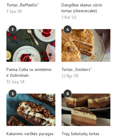
Tortas „Raffaello“
Dangiškai skanus sūrio
tortas (cheesecake)
3 Spa ’09
5 Bal ’10
3
4
Panna Cotta su avietėmis
Tortas „Snickers“
ir čiobreliais
22 Rgs ’09
31 Geg ’18
5
6
Kakavinis varškės pyragas
Trijų šokoladų tortas