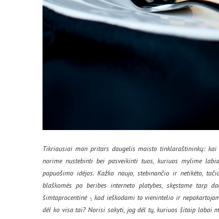
Tikriausiai man pritars daugelis maisto tinklaraštininkų: kai
norime nustebinti bei pasveikinti tuos, kuriuos mylime labia
papuošimo idėjos. Kažko naujo, stebinančio ir netikėto, tači
blaškomės po beribes interneto platybes, skęstame tarp dau
šimtaprocentinė -, kad ieškodami to vienintelio ir nepakartoja
dėl ko visa tai? Norisi sakyti, jog dėl tų, kuriuos šitaip labai