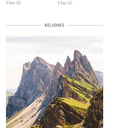
3 Kov ’10
1 Sau ’12
KELIONĖS