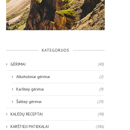
KATEGORIJOS
GĖRIMAI
(40)
Alkoholiniai gėrimai
(2)
Karštieji gėrimai
(9)
Šaltieji gėrimai
(29)
KALĖDŲ RECEPTAI
(98)
KARŠTIEJI PATIEKALAI
(386)