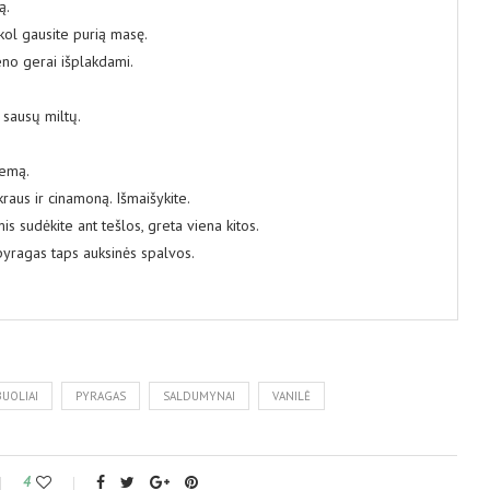
ą.
kol gausite purią masę.
ieno gerai išplakdami.
s sausų miltų.
žemą.
raus ir cinamoną. Išmaišykite.
is sudėkite ant tešlos, greta viena kitos.
 pyragas taps auksinės spalvos.
UOLIAI
PYRAGAS
SALDUMYNAI
VANILĖ
4