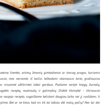
 ateina šventės, artimų žmonių gimtadieniai ar tiesiog progos, kuriomis
usiai, mes neriamės iš kailio. Ieškodami skaniausio torto, gražiausios
au visuomet užtikrintai labai gardaus. Puolame vartyti knygų, žurnalų,
gybės receptų, nuotraukų ir galimybių. Didelė tikimybė – tikriausiai
mo naujojo recepto, sugaištame keliskart daugiau laiko nei jį ruošdami. Ir
 mylime. Bet ar ne tiesa, kad vis tik tai labiau dėl mūsų pačių? Nes tai dar