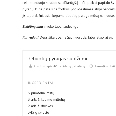
rekomenduoju naudoti saldžiarūgštį – čia puikiai papildo švel
pyragų, kuris pateisina žodžius, jog idealumas slypi paprastum
jis tapo dažniausiai kepamu obuolių pyragu mūsų namuose.
Sud
ėtingumas:
nieko labai sudėtingo.
Kur radau?
Deja, šįkart pamečiau nuorodą, labai atsiprašau.
Obuolių pyragas su džemu
Porcijos:
apie 40 nedidelių gabalėlių
Paruošimo laik
INGREDIENTAI
3 puodeliai miltų
3 arb. š. kepimo miltelių
2 arb. š. druskos
345 g sviesto