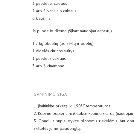
3 puodeliai cukraus
2 arb. š. vanilinio cukraus
6 kiaušiniai
½ puodelio džemo (šįkart naudojau agrastų)
1,2 kg obuolių (be sėklų ir odelių)
1 didelės citrinos sultys
1 puodelis cukraus
3 arb. š. cinamono
GAMINIMO EIGA
1. Įkaitinkite orkaitę iki 190°C temperatūros.
2. Kepimo popieriumi išklokite kepimo skardą (naudojau s
3. Obuolius supjaustykite plonomis riekelėmis. Ant obuol
skiltelės jomis pasidengtų.