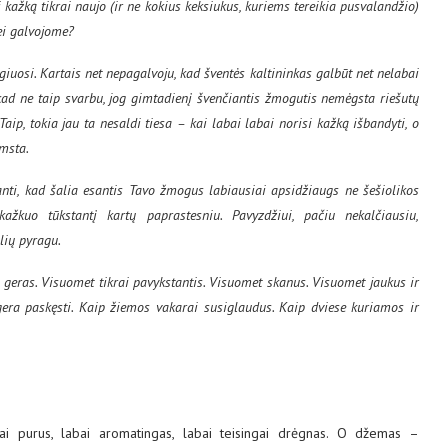
 kažką tikrai naujo (ir ne kokius keksiukus, kuriems tereikia pusvalandžio)
nei galvojome?
lgiuosi. Kartais net nepagalvoju, kad šventės kaltininkas galbūt net nelabai
, kad ne taip svarbu, jog gimtadienį švenčiantis žmogutis nemėgsta riešutų
Taip, tokia jau ta nesaldi tiesa – kai labai labai norisi kažką išbandyti, o
emsta.
ranti, kad šalia esantis Tavo žmogus labiausiai apsidžiaugs ne šešiolikos
kažkuo tūkstantį kartų paprastesniu. Pavyzdžiui, pačiu nekalčiausiu,
lių pyragu.
et geras. Visuomet tikrai pavykstantis. Visuomet skanus. Visuomet jaukus ir
era paskęsti. Kaip žiemos vakarai susiglaudus. Kaip dviese kuriamos ir
bai purus, labai aromatingas, labai teisingai drėgnas. O džemas –