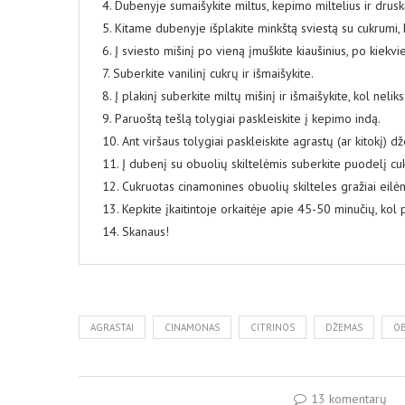
4. Dubenyje sumaišykite miltus, kepimo miltelius ir drusk
5. Kitame dubenyje išplakite minkštą sviestą su cukrumi, 
6. Į sviesto mišinį po vieną įmuškite kiaušinius, po kiekv
7. Suberkite vanilinį cukrų ir išmaišykite.
8. Į plakinį suberkite miltų mišinį ir išmaišykite, kol nelik
9. Paruoštą tešlą tolygiai paskleiskite į kepimo indą.
10. Ant viršaus tolygiai paskleiskite agrastų (ar kitokį) d
11. Į dubenį su obuolių skiltelėmis suberkite puodelį cuk
12. Cukruotas cinamonines obuolių skilteles gražiai eilėm
13. Kepkite įkaitintoje orkaitėje apie 45-50 minučių, kol
14. Skanaus!
AGRASTAI
CINAMONAS
CITRINOS
DŽEMAS
OB
13 komentarų