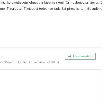
niai karamelizuotų obuolių ir biskvito skonį. Tai neabejotinai vienas iš
e. Tikra tiesa! Tikriausiai todėl nuo tada, kai pirmą kartą jį išbandėm,
Atsispausdinti
as:
30 min.
Gaminimo laikas:
45-50 min.