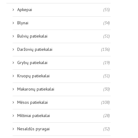
Apkepai
(55)
Blynai
(34)
Bulvių patiekalai
(51)
Daržovių patiekalai
(136)
Grybų patiekalai
(19)
Kruopų patiekalai
(51)
Makaronų patiekalai
(30)
Mėsos patiekalai
(108)
Miltiniai patiekalai
(28)
Nesaldūs pyragai
(32)