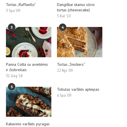
Tortas „Raffaello“
Dangiškai skanus sūrio
tortas (cheesecake)
3 Spa ’09
5 Bal ’10
3
4
Panna Cotta su avietėmis
Tortas „Snickers“
ir čiobreliais
22 Rgs ’09
31 Geg ’18
5
Tobulas varškės apkepas
6 Spa ’09
Kakavinis varškės pyragas