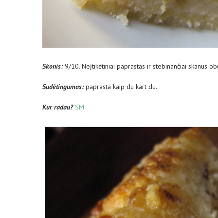
Skonis:
9/10. Neįtikėtiniai paprastas ir stebinančiai skanus o
Sud
ėtingumas:
paprasta kaip du kart du.
Kur radau?
SM