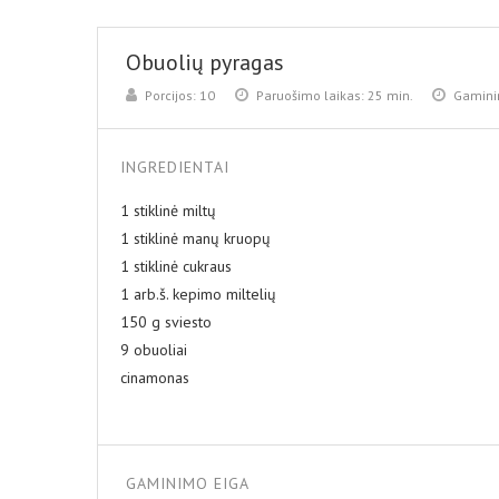
Obuolių pyragas
Porcijos:
10
Paruošimo laikas:
25 min.
Gamini
INGREDIENTAI
1 stiklinė miltų
1 stiklinė manų kruopų
1 stiklinė cukraus
1 arb.š. kepimo miltelių
150 g sviesto
9 obuoliai
cinamonas
GAMINIMO EIGA