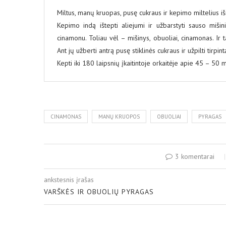
Miltus, manų kruopas, pusę cukraus ir kepimo miltelius iš
Kepimo indą ištepti aliejumi ir užbarstyti sauso mišini
cinamonu. Toliau vėl – mišinys, obuoliai, cinamonas. Ir ta
Ant jų užberti antrą pusę stiklinės cukraus ir užpilti tirpint
Kepti iki 180 laipsnių įkaitintoje orkaitėje apie 45 – 50 m
CINAMONAS
MANŲ KRUOPOS
OBUOLIAI
PYRAGAS
3 komentarai
ankstesnis įrašas
VARŠKĖS IR OBUOLIŲ PYRAGAS