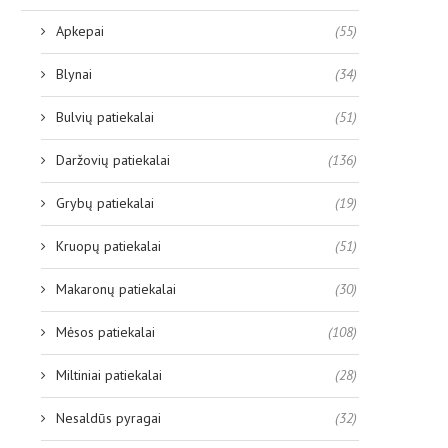
Apkepai
(55)
Blynai
(34)
Bulvių patiekalai
(51)
Daržovių patiekalai
(136)
Grybų patiekalai
(19)
Kruopų patiekalai
(51)
Makaronų patiekalai
(30)
Mėsos patiekalai
(108)
Miltiniai patiekalai
(28)
Nesaldūs pyragai
(32)