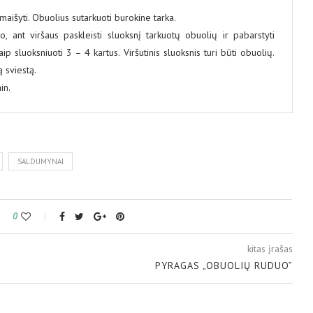
maišyti. Obuolius sutarkuoti burokine tarka.
o, ant viršaus paskleisti sluoksnį tarkuotų obuolių ir pabarstyti
ip sluoksniuoti 3 – 4 kartus. Viršutinis sluoksnis turi būti obuolių.
ą sviestą.
in.
SALDUMYNAI
0
kitas įrašas
PYRAGAS „OBUOLIŲ RUDUO”