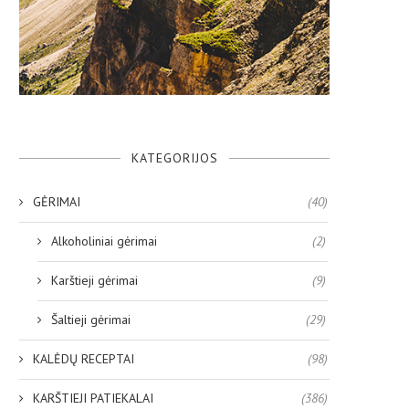
KATEGORIJOS
GĖRIMAI
(40)
Alkoholiniai gėrimai
(2)
Karštieji gėrimai
(9)
Šaltieji gėrimai
(29)
KALĖDŲ RECEPTAI
(98)
KARŠTIEJI PATIEKALAI
(386)