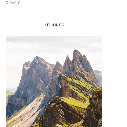
3 Kov ’10
KELIONĖS