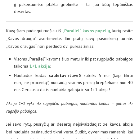
jį pakeistumėte plakta grietinėle – tai jau būtų lepūniškas
desertas.
Kavą šiam pudingui ruošiau iš
„Parallel“ kavos pupelių
, kurių rasite
„Kavos draugo“ asortimente. Itin platų kavų pasirinkimą turintis
„Kavos draugas“ nori perduoti dvi puikias žinias:
Visoms „Parallel“ kavoms šiuo metu ir iki pat rugpjūčio pabaigos
taikoma
1+1 akcija
;
Nuolaidos kodas
sauletavirtuve5
suteiks 5 eur (taip, tikrai
eurų, ne procentų!) nuolaidą visiems prekių krepšeliams nuo 40
eur. Geriausia dalis: nuolaida galioja ir su 1+1 akcija!
Akcija 1+1 vyks iki rugpjūčio pabaigos, nuolaidos kodas – galios iki
rugsėjo pabaigos.
Jei savo rytų, pusryčių ar desertų neįsivaizduojat be kavos, akcija
bei nuolaida pasinaudoti tikrai verta. Sutikit, gyvenimas ramesnis, kai