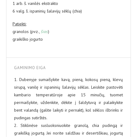
1 arb. š. vanilės ekstrakto
6 valg. š. ispaninių šalavijų sėklų (chia)
Patiekti:
granolos (pvz.,
šios
)
graikiško jogurto
GAMINIMO EIGA
1. Dubenyje sumaišykite kavą, pieną, kokosų pieną, klevų
sirupą, vanilę ir ispaninių šalavijų sėklas. Leiskite pastovėti
kambario temperatūroje apie 15 minučių, tuomet
permaišykite, uždenkite, dėkite į šaldytuvą ir palaikykite
bent valandą (galite laikyti ir pernakt), kol sėklos išbrinks ir
pudingas sutirštės.
2. Stiklinėse susluoksniuokite granolą, chia pudingą ir
graikišką jogurtą. Jei norite saldžiau ir desertiškiau, jogurtą