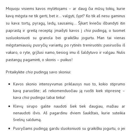
Mojuoju visiems kavos mylėtojams – ar daug čia mūsų tokių, kurie
kavą mėgsta ne tik gerti, bet ir… valgyti,
šypt
? Ko tik aš nesu gaminus
su kava: tortų, pyragų, ledų, sausainių… Šįkart kviečiu išbandyti itin
paprastą ir greitą receptą: įmaišyti kavos į
chia
pudingą, o tuomet
susluoksniuoti su granola bei graikišku jogurtu. Man tai vienas
mėgstamiausių pusryčių variantų po rytinės treniruotės: pasiruošiu iš
vakaro, o ryte, grįžusi namo, tiesiog imu iš šaldytuvo ir valgau. Nulis
pastangų pagaminti, o skonis – puikus!
Pritaikykite
chia
pudingą savo skoniui:
Kavos skonio intensyvumas priklausys nuo to, kokio stiprumo
kavą paruošite; aš rekomenduočiau ją ruošti kiek stipresnę –
kava
chia
pudingui labai tinka!
Klevų sirupo galite naudoti šiek tiek daugiau, mažiau ar
nenaudoti išvis. Aš pagardinu dviem šaukštais, kurie suteikia
švelnų saldumą.
Pusryčiams pudingą gardu sluoksniuoti su graikišku jogurtu, o jei