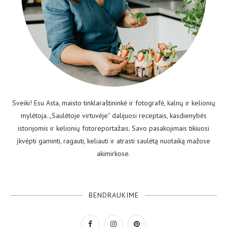
Sveiki! Esu Asta, maisto tinklaraštininkė ir fotografė, kalnų ir kelionių
mylėtoja. „Saulėtoje virtuvėje” dalijuosi receptais, kasdienybės
istorijomis ir kelionių fotoreportažais. Savo pasakojimais tikiuosi
įkvėpti gaminti, ragauti, keliauti ir atrasti saulėtą nuotaiką mažose
akimirkose.
BENDRAUKIME