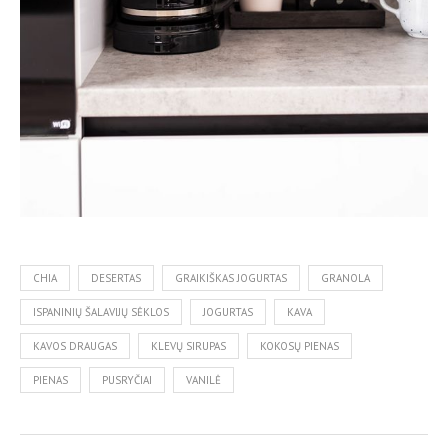
CHIA
DESERTAS
GRAIKIŠKAS JOGURTAS
GRANOLA
ISPANINIŲ ŠALAVIJŲ SĖKLOS
JOGURTAS
KAVA
KAVOS DRAUGAS
KLEVŲ SIRUPAS
KOKOSŲ PIENAS
PIENAS
PUSRYČIAI
VANILĖ