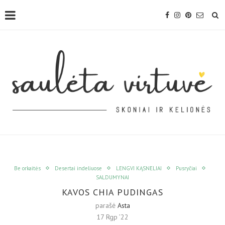
Be orkaitės
Desertai indeliuose
LENGVI KĄSNELIAI
Pusryčiai
SALDUMYNAI
KAVOS CHIA PUDINGAS
parašė
Asta
17 Rgp ’22