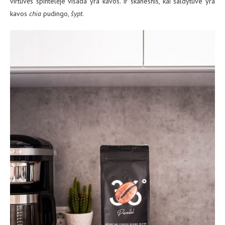
virtuvės spintelėje visada yra kavos. Ir skanesnis, kai šaldytuve yra
kavos
chia
pudingo,
šypt
.