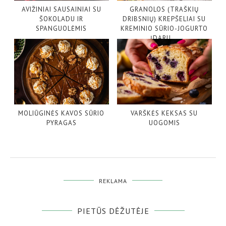
AVIŽINIAI SAUSAINIAI SU
GRANOLOS (TRAŠKIŲ
ŠOKOLADU IR
DRIBSNIŲ) KREPŠELIAI SU
SPANGUOLĖMIS
KREMINIO SŪRIO-JOGURTO
ĮDARU...
MOLIŪGINĖS KAVOS SŪRIO
VARŠKĖS KEKSAS SU
PYRAGAS
UOGOMIS
REKLAMA
PIETŪS DĖŽUTĖJE