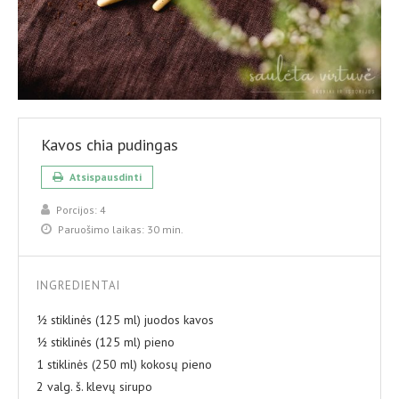
Kavos chia pudingas
Atsispausdinti
Porcijos:
4
Paruošimo laikas:
30 min.
INGREDIENTAI
½ stiklinės (125 ml) juodos kavos
½ stiklinės (125 ml) pieno
1 stiklinės (250 ml) kokosų pieno
2 valg. š. klevų sirupo