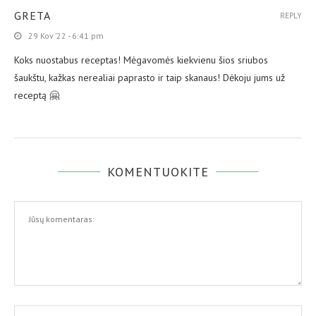
GRETA
REPLY
29 Kov ’22 - 6:41 pm
Koks nuostabus receptas! Mėgavomės kiekvienu šios sriubos
šaukštu, kažkas nerealiai paprasto ir taip skanaus! Dėkoju jums už
receptą 🤗
KOMENTUOKITE