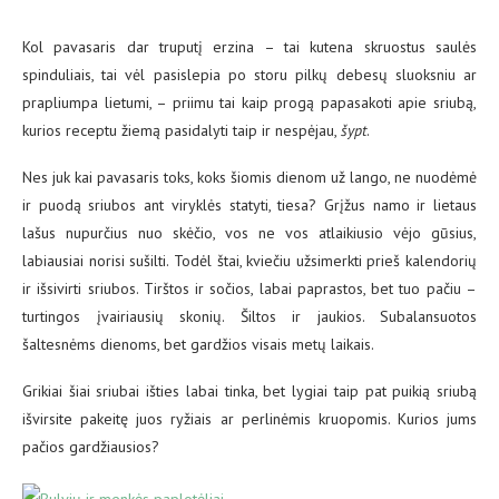
Kol pavasaris dar truputį erzina – tai kutena skruostus saulės
spinduliais, tai vėl pasislepia po storu pilkų debesų sluoksniu ar
prapliumpa lietumi, – priimu tai kaip progą papasakoti apie sriubą,
kurios receptu žiemą pasidalyti taip ir nespėjau,
šypt
.
Nes juk kai pavasaris toks, koks šiomis dienom už lango, ne nuodėmė
ir puodą sriubos ant viryklės statyti, tiesa? Grįžus namo ir lietaus
lašus nupurčius nuo skėčio, vos ne vos atlaikiusio vėjo gūsius,
labiausiai norisi sušilti. Todėl štai, kviečiu užsimerkti prieš kalendorių
ir išsivirti sriubos. Tirštos ir sočios, labai paprastos, bet tuo pačiu –
turtingos įvairiausių skonių. Šiltos ir jaukios. Subalansuotos
šaltesnėms dienoms, bet gardžios visais metų laikais.
Grikiai šiai sriubai išties labai tinka, bet lygiai taip pat puikią sriubą
išvirsite pakeitę juos ryžiais ar perlinėmis kruopomis. Kurios jums
pačios gardžiausios?