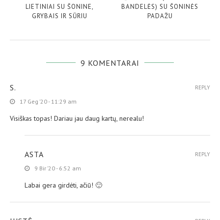
LIETINIAI SU ŠONINE,
BANDELĖS) SU ŠONINĖS
GRYBAIS IR SŪRIU
PADAŽU
9 KOMENTARAI
S.
REPLY
17 Geg ’20 - 11:29 am
Visiškas topas! Dariau jau daug kartų, nerealu!
ASTA
REPLY
9 Bir ’20 - 6:52 am
Labai gera girdėti, ačiū! 🙂