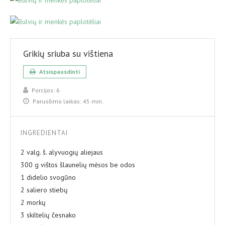
Grikių sriuba su vištiena
Atsispausdinti
Porcijos:
6
Paruošimo laikas:
45 min.
INGREDIENTAI
2 valg. š. alyvuogių aliejaus
300 g vištos šlaunelių mėsos be odos
1 didelio svogūno
2 saliero stiebų
2 morkų
3 skiltelių česnako