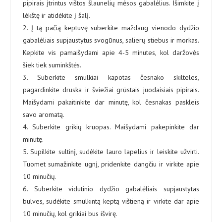
pipirais įtrintus vištos šlaunelių mėsos gabalėlius. Išimkite į
lėkštę ir atidėkite į šalį.
2. Į tą pačią keptuvę suberkite maždaug vienodo dydžio
gabalėliais supjaustytus svogūnus, salierų stiebus ir morkas.
Kepkite vis pamaišydami apie 4-5 minutes, kol daržovės
šiek tiek suminkštės.
3. Suberkite smulkiai kapotas česnako skilteles,
pagardinkite druska ir šviežiai grūstais juodaisiais pipirais.
Maišydami pakaitinkite dar minutę, kol česnakas paskleis
savo aromatą.
4. Suberkite grikių kruopas. Maišydami pakepinkite dar
minutę.
5. Supilkite sultinį, sudėkite lauro lapelius ir leiskite užvirti.
Tuomet sumažinkite ugnį, pridenkite dangčiu ir virkite apie
10 minučių.
6. Suberkite vidutinio dydžio gabalėliais supjaustytas
bulves, sudėkite smulkintą keptą vištieną ir virkite dar apie
10 minučių, kol grikiai bus išvirę.