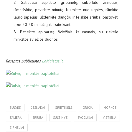
7. Galiausiai supilkite grietinėlę, suberkite žirnelius,
išmaišykite, pavirkite minutę. Nuimkite nuo ugnies, išimkite
lauro lapelius, uždenkite dangčiu ir leiskite sriubai pastovėti
apie 20-30 minučių iki patiekiant.
8. Patiekite apibarstę šviežiais žalumynais, su riekele
minkštos šviežios duonos.
Receptas publikuotas
LaMaistas.lt
.
BULVĖS
ČESNAKAI
GRIETINĖLĖ
GRIKIAI
MORKOS
SALIERAI
SRIUBA
SULTINYS
SVOGŪNAI
VIŠTIENA
ŽIRNELIAI