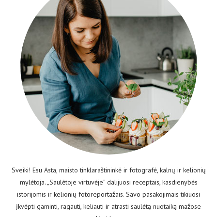
Sveiki! Esu Asta, maisto tinklaraštininkė ir fotografė, kalnų ir kelionių
mylėtoja. „Saulėtoje virtuvėje” dalijuosi receptais, kasdienybės
istorijomis ir kelionių fotoreportažais. Savo pasakojimais tikiuosi
įkvėpti gaminti, ragauti, keliauti ir atrasti saulėtą nuotaiką mažose