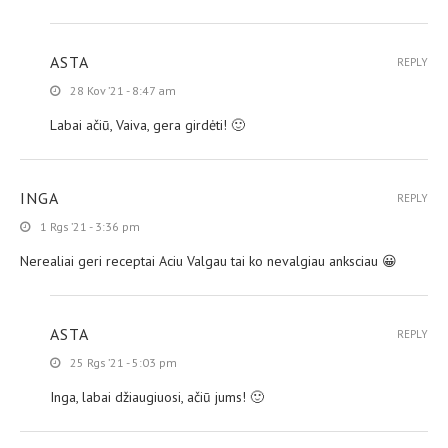
ASTA
REPLY
28 Kov ’21 - 8:47 am
Labai ačiū, Vaiva, gera girdėti! 🙂
INGA
REPLY
1 Rgs ’21 - 3:36 pm
Nerealiai geri receptai Aciu Valgau tai ko nevalgiau anksciau 😀
ASTA
REPLY
25 Rgs ’21 - 5:03 pm
Inga, labai džiaugiuosi, ačiū jums! 🙂