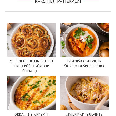
KARŠTIEJI PATIEKALAI
MIELINIAI SUKTINUKAI SU
ISPANIŠKA BULVIŲ IR
TRIJŲ RŪŠIŲ SŪRIO IR
ČIORISO DEŠROS SRIUBA
ŠPINATŲ...
ORKAITĖJE APKEPTI
„ŠVILPIKAI“ (BULVINĖS