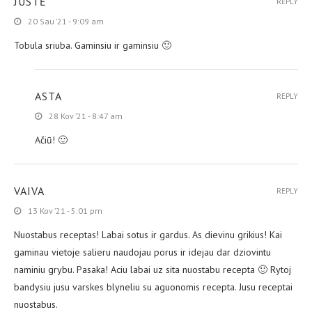
JUSTĖ
REPLY
20 Sau ’21 - 9:09 am
Tobula sriuba. Gaminsiu ir gaminsiu 🙂
ASTA
REPLY
28 Kov ’21 - 8:47 am
Ačiū! 🙂
VAIVA
REPLY
13 Kov ’21 - 5:01 pm
Nuostabus receptas! Labai sotus ir gardus. As dievinu grikius! Kai
gaminau vietoje salieru naudojau porus ir idejau dar dziovintu
naminiu grybu. Pasaka! Aciu labai uz sita nuostabu recepta 🙂 Rytoj
bandysiu jusu varskes blyneliu su aguonomis recepta. Jusu receptai
nuostabus.