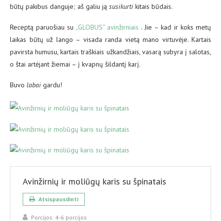
būtų pakibus danguje; aš galiu ją
susikurti
kitais būdais.
Receptą paruošiau su
„GLOBUS“ avinžirniais
. Jie – kad ir koks metų
laikas būtų už lango – visada randa vietą mano virtuvėje. Kartais
pavirsta humusu, kartais traškiais užkandžiais, vasarą subyra į salotas,
o štai artėjant žiemai – į kvapnų šildantį karį.
Buvo
labai
gardu!
Avinžirnių ir moliūgų karis su špinatais
Atsispausdinti
Porcijos:
4-6 porcijos