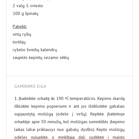
2 valg. š. sviesto
100 g špinatų
Patiekti:
virtų ryžių
tortilijų
ryšelio šviežių kalendrų
saujelės kepintų sezamo sėklų
GAMINIMO EIGA
1. Įkaitinkite orkaitę iki 190 ᵒC temperatūros. Kepimo skardą
išklokite kepimo popieriumi ir ant jos išdėliokite gabalais
supjaustytą moliūgą (odele į viršų). Kepkite įkaitintoje
orkaitėje apie 30 minučių, kol moliūgas suminkštės (kepimo
laikas labai priklausys nuo gabalų dydžio). Kepto moliūgų
odeles nulupkite, o minkštąją dalį sudėkite į maisto