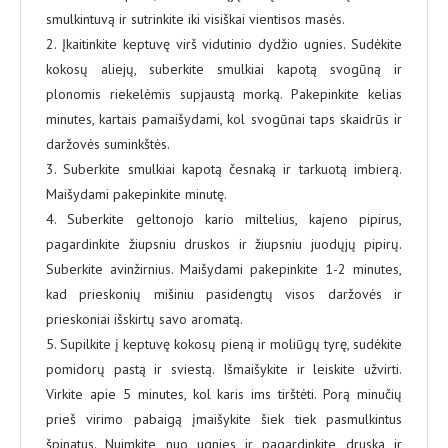
smulkintuvą ir sutrinkite iki visiškai vientisos masės.
2. Įkaitinkite keptuvę virš vidutinio dydžio ugnies. Sudėkite
kokosų aliejų, suberkite smulkiai kapotą svogūną ir
plonomis riekelėmis supjaustą morką. Pakepinkite kelias
minutes, kartais pamaišydami, kol svogūnai taps skaidrūs ir
daržovės suminkštės.
3. Suberkite smulkiai kapotą česnaką ir tarkuotą imbierą.
Maišydami pakepinkite minutę.
4. Suberkite geltonojo kario miltelius, kajeno pipirus,
pagardinkite žiupsniu druskos ir žiupsniu juodųjų pipirų.
Suberkite avinžirnius. Maišydami pakepinkite 1-2 minutes,
kad prieskonių mišiniu pasidengtų visos daržovės ir
prieskoniai išskirtų savo aromatą.
5. Supilkite į keptuvę kokosų pieną ir moliūgų tyrę, sudėkite
pomidorų pastą ir sviestą. Išmaišykite ir leiskite užvirti.
Virkite apie 5 minutes, kol karis ims tirštėti. Porą minučių
prieš virimo pabaigą įmaišykite šiek tiek pasmulkintus
špinatus. Nuimkite nuo ugnies ir pagardinkite druska ir