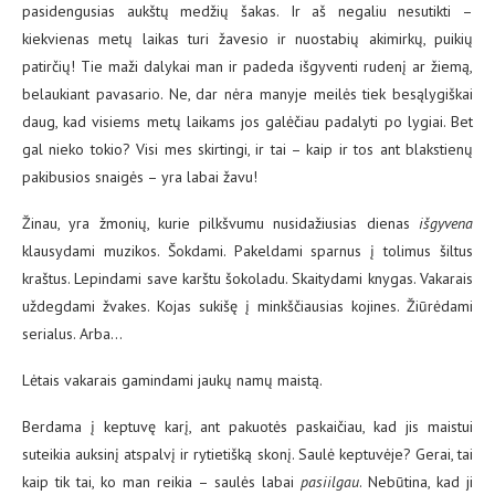
pasidengusias aukštų medžių šakas. Ir aš negaliu nesutikti –
kiekvienas metų laikas turi žavesio ir nuostabių akimirkų, puikių
patirčių! Tie maži dalykai man ir padeda išgyventi rudenį ar žiemą,
belaukiant pavasario. Ne, dar nėra manyje meilės tiek besąlygiškai
daug, kad visiems metų laikams jos galėčiau padalyti po lygiai. Bet
gal nieko tokio? Visi mes skirtingi, ir tai – kaip ir tos ant blakstienų
pakibusios snaigės – yra labai žavu!
Žinau, yra žmonių, kurie pilkšvumu nusidažiusias dienas
išgyvena
klausydami muzikos. Šokdami. Pakeldami sparnus į tolimus šiltus
kraštus. Lepindami save karštu šokoladu. Skaitydami knygas. Vakarais
uždegdami žvakes. Kojas sukišę į minkščiausias kojines. Žiūrėdami
serialus. Arba…
Lėtais vakarais gamindami jaukų namų maistą.
Berdama į keptuvę karį, ant pakuotės paskaičiau, kad jis maistui
suteikia auksinį atspalvį ir rytietišką skonį. Saulė keptuvėje? Gerai, tai
kaip tik tai, ko man reikia – saulės labai
pasiilgau
. Nebūtina, kad ji