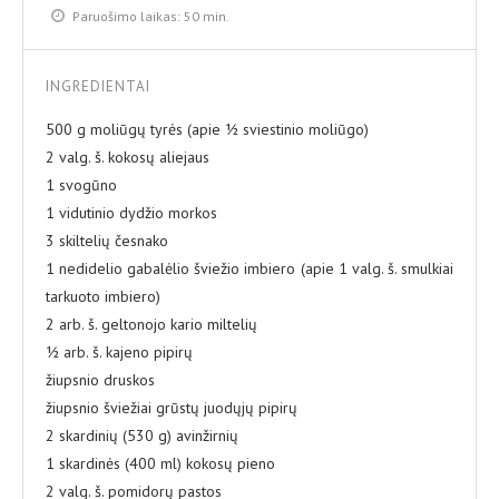
Paruošimo laikas:
50 min.
INGREDIENTAI
500 g moliūgų tyrės (apie ½ sviestinio moliūgo)
2 valg. š. kokosų aliejaus
1 svogūno
1 vidutinio dydžio morkos
3 skiltelių česnako
1 nedidelio gabalėlio šviežio imbiero (apie 1 valg. š. smulkiai
tarkuoto imbiero)
2 arb. š. geltonojo kario miltelių
½ arb. š. kajeno pipirų
žiupsnio druskos
žiupsnio šviežiai grūstų juodųjų pipirų
2 skardinių (530 g) avinžirnių
1 skardinės (400 ml) kokosų pieno
2 valg. š. pomidorų pastos