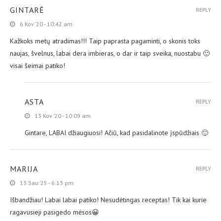
GINTARĖ
REPLY
6 Kov ’20 - 10:42 am
Kažkoks metų atradimas!!! Taip paprasta pagaminti, o skonis toks
naujas, švelnus, labai dera imbieras, o dar ir taip sveika, nuostabu 🙂
visai šeimai patiko!
ASTA
REPLY
13 Kov ’20 - 10:09 am
Gintare, LABAI džiaugiuosi! Ačiū, kad pasidalinote įspūdžiais 🙂
MARIJA
REPLY
13 Sau ’25 - 6:13 pm
Išbandžiau! Labai labai patiko! Nesudėtingas receptas! Tik kai kurie
ragavusieji pasigedo mėsos😀