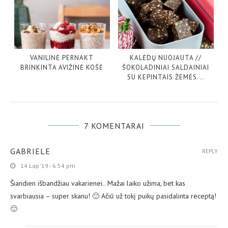
VANILINĖ PERNAKT
KALĖDŲ NUOJAUTA //
BRINKINTA AVIŽINĖ KOŠĖ
ŠOKOLADINIAI SALDAINIAI
SU KEPINTAIS ŽEMĖS...
7 KOMENTARAI
GABRIELE
REPLY
14 Lap ’19 - 6:54 pm
Šiandien išbandžiau vakarienei.. Mažai laiko užima, bet kas
svarbiausia – super skanu! 🙂 Ačiū už tokį puikų pasidalinta receptą!
🙂