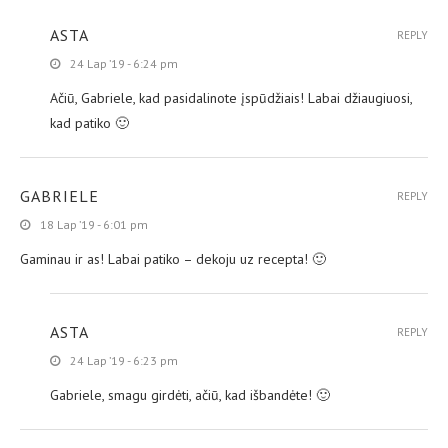
ASTA
REPLY
24 Lap ’19 - 6:24 pm
Ačiū, Gabriele, kad pasidalinote įspūdžiais! Labai džiaugiuosi,
kad patiko 🙂
GABRIELE
REPLY
18 Lap ’19 - 6:01 pm
Gaminau ir as! Labai patiko – dekoju uz recepta! 🙂
ASTA
REPLY
24 Lap ’19 - 6:23 pm
Gabriele, smagu girdėti, ačiū, kad išbandėte! 🙂