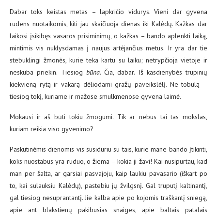
Dabar toks keistas metas – lapkričio vidurys. Vieni dar gyvena
rudens nuotaikomis, kiti jau skaičiuoja dienas iki Kalėdų. Kažkas dar
laikosi įsikibęs vasaros prisiminimų, o kažkas – bando aplenkti laiką,
mintimis vis nuklysdamas į naujus artėjančius metus. Ir yra dar tie
stebuklingi žmonės, kurie teka kartu su laiku; netrypčioja vietoje ir
neskuba priekin. Tiesiog
būna
. Čia, dabar. Iš kasdienybės trupinių
kiekvieną rytą ir vakarą dėliodami gražų paveikslėlį. Ne tobulą –
tiesiog tokį, kuriame ir mažose smulkmenose gyvena laimė.
Mokausi ir aš būti tokiu žmogumi. Tik ar nebus tai tas mokslas,
kuriam reikia viso gyvenimo?
Paskutinėmis dienomis vis susiduriu su tais, kurie mane bando įtikinti,
koks nuostabus yra ruduo, o žiema – kokia ji žavi! Kai nusipurtau, kad
man per šalta, ar garsiai pasvajoju, kaip laukiu pavasario (iškart po
to, kai sulauksiu Kalėdų), pastebiu jų žvilgsnį. Gal truputį kaltinantį,
gal tiesiog nesuprantantį. Jie kalba apie po kojomis traškantį sniegą,
apie ant blakstienų pakibusias snaiges, apie baltais patalais