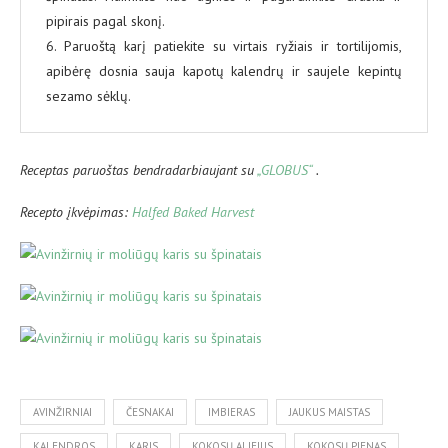
pipirais pagal skonį.
6. Paruoštą karį patiekite su virtais ryžiais ir tortilijomis,
apibėrę dosnia sauja kapotų kalendrų ir saujele kepintų
sezamo sėklų.
Receptas paruoštas bendradarbiaujant su
„GLOBUS“
.
Recepto įkvėpimas:
Halfed Baked Harvest
AVINŽIRNIAI
ČESNAKAI
IMBIERAS
JAUKUS MAISTAS
KALENDROS
KARIS
KOKOSŲ ALIEJUS
KOKOSŲ PIENAS