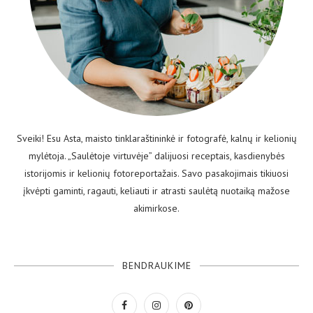
Sveiki! Esu Asta, maisto tinklaraštininkė ir fotografė, kalnų ir kelionių
mylėtoja. „Saulėtoje virtuvėje” dalijuosi receptais, kasdienybės
istorijomis ir kelionių fotoreportažais. Savo pasakojimais tikiuosi
įkvėpti gaminti, ragauti, keliauti ir atrasti saulėtą nuotaiką mažose
akimirkose.
BENDRAUKIME