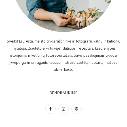
Sveiki! Esu Asta, maisto tinklaraštininkė ir fotografė, kalnų ir kelionių
mylėtoja. „Saulėtoje virtuvėje” dalijuosi receptais, kasdienybės
istorijomis ir kelionių fotoreportažais. Savo pasakojimais tikiuosi
įkvėpti gaminti, ragauti, keliauti ir atrasti saulėtą nuotaiką mažose
akimirkose.
BENDRAUKIME