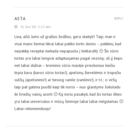
ASTA
REPLY
31 Gru ’18 - 1:17 am
Lina, ačiū Jums už gražius žodžius, gera skaityti! Taip, man ir
visai mano šeimai tikrai labai patiko torto skonis – patikinu, kad
nepatikę receptai niekada nepapuola į tinklaraštį 🙂 Šis sūrio
tortas yra labai lengvai adaptuojamas pagal sezoną; aš jį kepu
net labai dažnai – kreminio sūrio masėje prieskonius keičiu
tirpia kava (kavos sūrio tortas!), apelsinų žievelėmis ir trupučiu
sulčių (apelsininis!) ar tiesiog vanile (vanilinis!), ir t.t.; o viršų
taip pat galima puošti kaip tik norisi – nuo glaistymo šokoladu
iki šviežių vaisių asorti 🙂 Ką noriu pasakyti, kad šis tortas išties
yra labai universalus ir mūsų šeimoje labai labai mėgstamas 🙂
Labai rekomenduoju!