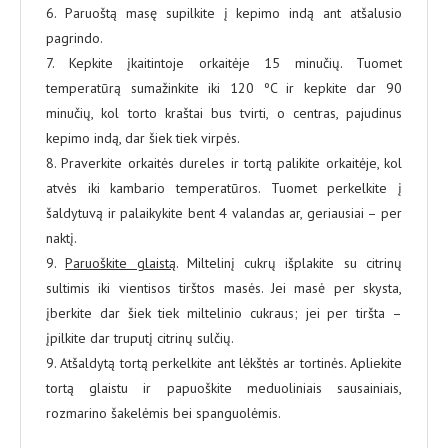
6. Paruoštą masę supilkite į kepimo indą ant atšalusio
pagrindo.
7. Kepkite įkaitintoje orkaitėje 15 minučių. Tuomet
temperatūrą sumažinkite iki 120 ºC ir kepkite dar 90
minučių, kol torto kraštai bus tvirti, o centras, pajudinus
kepimo indą, dar šiek tiek virpės.
8. Praverkite orkaitės dureles ir tortą palikite orkaitėje, kol
atvės iki kambario temperatūros. Tuomet perkelkite į
šaldytuvą ir palaikykite bent 4 valandas ar, geriausiai – per
naktį.
9.
Paruoškite glaistą
. Miltelinį cukrų išplakite su citrinų
sultimis iki vientisos tirštos masės. Jei masė per skysta,
įberkite dar šiek tiek miltelinio cukraus; jei per tiršta –
įpilkite dar truputį citrinų sulčių.
9. Atšaldytą tortą perkelkite ant lėkštės ar tortinės. Apliekite
tortą glaistu ir papuoškite meduoliniais sausainiais,
rozmarino šakelėmis bei spanguolėmis.