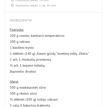
Paruošimo laikas:
20 min.
Gaminimo laikas:
1 val. 45 min.
INGREDIENTAI
Pagrindui:
100 g sviesto, kambario temperatūros
100 g cukraus
1 kiaušinio trynio
1 stiklinės (140 g) „Kauno grūdų“ kvietinių miltų „Ekstra“
2 arb. š. meduolių prieskonių
½ arb. š. kepimo miltelių
žiupsnelio druskos
Įdarui:
500 g maskarponės sūrio
500 g rikotos sūrio
½ stiklinės (100 g) rudojo cukraus
3 valg. š. kukurūzų krakmolo