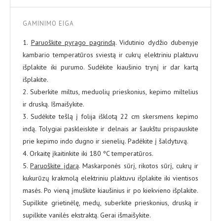
GAMINIMO EIGA
1.
Paruoškite pyrago pagrindą
. Vidutinio dydžio dubenyje
kambario temperatūros sviestą ir cukrų elektriniu plaktuvu
išplakite iki purumo. Sudėkite kiaušinio trynį ir dar kartą
išplakite.
2. Suberkite miltus, meduolių prieskonius, kepimo miltelius
ir druską. Išmaišykite.
3. Sudėkite tešlą į folija išklotą 22 cm skersmens kepimo
indą. Tolygiai paskleiskite ir delnais ar šaukštu prispauskite
prie kepimo indo dugno ir sienelių. Padėkite į šaldytuvą.
4. Orkaitę įkaitinkite iki 180 ºC temperatūros.
5.
Paruoškite įdarą
. Maskarponės sūrį, rikotos sūrį, cukrų ir
kukurūzų krakmolą elektriniu plaktuvu išplakite iki vientisos
masės. Po vieną įmuškite kiaušinius ir po kiekvieno išplakite.
Supilkite grietinėlę, medų, suberkite prieskonius, druską ir
supilkite vanilės ekstraktą. Gerai išmaišykite.