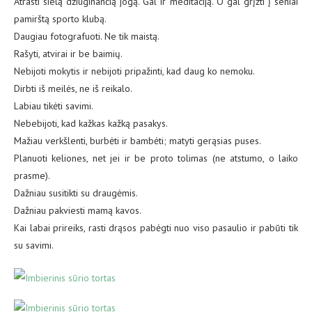
Atrasti sielą džiuginančią jogą. Gal ir meditaciją. O gal grįžti į seniai
pamirštą sporto klubą.
Daugiau fotografuoti. Ne tik maistą.
Rašyti, atvirai ir be baimių.
Nebijoti mokytis ir nebijoti pripažinti, kad daug ko nemoku.
Dirbti iš meilės, ne iš reikalo.
Labiau tikėti savimi.
Nebebijoti, kad kažkas kažką pasakys.
Mažiau verkšlenti, burbėti ir bambėti; matyti gerąsias puses.
Planuoti keliones, net jei ir be proto tolimas (ne atstumo, o laiko
prasme).
Dažniau susitikti su draugėmis.
Dažniau pakviesti mamą kavos.
Kai labai prireiks, rasti drąsos pabėgti nuo viso pasaulio ir pabūti tik
su savimi.