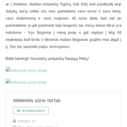
ar į mistinius skaičius telpančių figūrų. Gali būti, kad pasiklydę tarp
dalykų, kurių siekia visi, mes pametėme savo norus ir savo kelią,
savo išskirtinumą ir savo svajones. Aš noriu tikėti, kad net jei
pasimetėme (o juk pasimesti taip lengva!), tas mūsų kelias tikrai yra
netoliese – trys žingsniai į vieną pusę, o gal septyni į kitą. Aš
neabejoju, kad širdis ir tikrumas mažais žingsniais grąžins mus atgal į
jį. Ten, kur jausimės patys
laimingiausi
.
Būkit laimingi!
Nuostabių
artėjančių Naujųjų Metų!
Imbierinis sūrio tortas
Atsispausdinti
Porcijos:
12