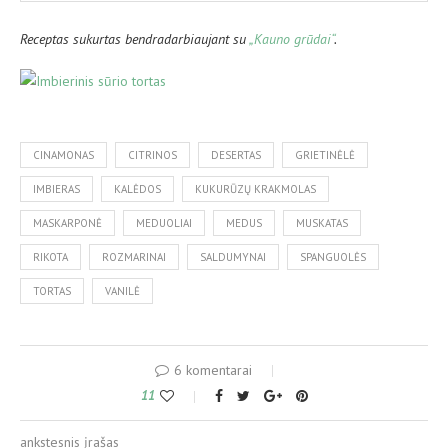
Receptas sukurtas bendradarbiaujant su
„Kauno grūdai“
.
CINAMONAS
CITRINOS
DESERTAS
GRIETINĖLĖ
IMBIERAS
KALĖDOS
KUKURŪZŲ KRAKMOLAS
MASKARPONĖ
MEDUOLIAI
MEDUS
MUSKATAS
RIKOTA
ROZMARINAI
SALDUMYNAI
SPANGUOLĖS
TORTAS
VANILĖ
6 komentarai
11
ankstesnis įrašas