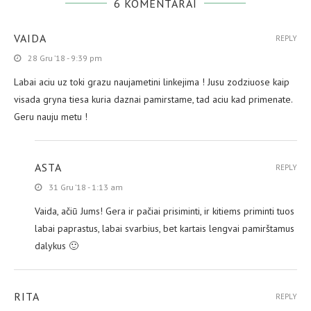
6 KOMENTARAI
VAIDA
REPLY
28 Gru ’18 - 9:39 pm
Labai aciu uz toki grazu naujametini linkejima ! Jusu zodziuose kaip
visada gryna tiesa kuria daznai pamirstame, tad aciu kad primenate.
Geru nauju metu !
ASTA
REPLY
31 Gru ’18 - 1:13 am
Vaida, ačiū Jums! Gera ir pačiai prisiminti, ir kitiems priminti tuos
labai paprastus, labai svarbius, bet kartais lengvai pamirštamus
dalykus 🙂
RITA
REPLY