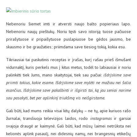
Nebenoriu šiemet imti ir atversti naujo balto popieriaus lapo.
Nebenoriu naujų pieštukų. Noriu tęsti savo istoriją tuose pačiuose
prirašytuose ir pripaišytuose puslapiuose be gėdos jausmo, be
skausmo ir be graužaties; priimdama save tiesiog tokią, kokia esu.
Tikriausiai tai paskutinis receptas ir įrašas, kurį rašau prieš išmušant
vidurnaktį, kuris perkels mus į kitus metus, todėl to labiausiai ir noriu
palinkėti tiek Jums, mano skaitytojai, tiek sau pačiai:
išdrįskime save
priimti tokius, kokie esame. Išdrįskime save mylėti ne mažiau nei šalia
esančius. Išdrįskime save pakalbinti ir išgirsti tai, ką jau seniai norime
sau pasakyti, bet per aplinkinį triukšmą vis neišgirstame.
Gali būti, kad mums reikia visai kitų dalykų – ne tų, apie kuriuos rašo
žurnalai, transliuoja televizijos laidos, rodo
instagramas
ir garsiai
svajoja draugė ar kaimynė. Gali būti, kad mūsų laimei netrūksta nei
kelionės aplink pasaulį, nei didesnių namų, nei brangesnių etikečių