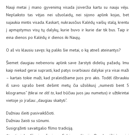
Nauji metai į mano gyvenimą visada įsiveržia kartu su nauju vėju.
Neplaiksto tas vėjas nei užuolaidų, nei sijono aplink kojas, bet
sujaukia mintis visada. Kaskart, nukrausčius Kalėdų vaišių stalą, krentu
į apmąstymus visų tų dalykų, kurie buvo ir kurie dar tik bus. Taip ir
eina dienos po Kalėdų ir dienos iki Naujų.
O aš vis klausiu savęs: ką paliks šie metai, o ką atneš ateinantys?
Šiemet daugiau nebenoriu aplink save žarstyti didelių pažadų. Imu
kaip niekad gerai suprasti, kad patys svarbiausi dalykai yra visai maži
– kartais tokie maži, kad praleidžiame juos pro akis. Todėl išbraukiu
iš savo sąrašo bent dešimt metų čia užsilikusį „numesti bent 5
kilogramus“ (tikrai
ne dėl to
, kad būčiau juos jau numetus) ir užtikrintai
vietoje jo įrašau: „daugiau skaityti“.
Dažniau išeiti pasivaikščioti.
Dažniau žaisti su sūnumi.
Susigrąžinti savaitgalio filmo tradiciją.