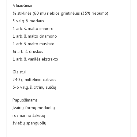
5 kiaušiniai
¼ stiklinės (60 ml) riebios grietinėlės (35% riebumo)
3 valg. š. medaus
1 arb. š. malto imbiero
1 arb. š. malto cinamono
1 arb. š. malto muskato
¼ arb. š. druskos
1 arb. š. vanilės ekstrakto
Glaistui:
240 g miltelinio cukraus
5-6 valg. š. citrinų sulčių
Papuošimams:
įvairių formų meduolių
rozmarino šakelių
šviežių spanguolių