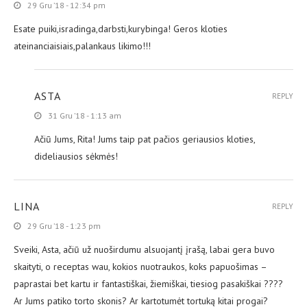
29 Gru ’18 - 12:34 pm
Esate puiki,isradinga,darbsti,kurybinga! Geros kloties
ateinanciaisiais,palankaus likimo!!!
ASTA
REPLY
31 Gru ’18 - 1:13 am
Ačiū Jums, Rita! Jums taip pat pačios geriausios kloties,
dideliausios sėkmės!
LINA
REPLY
29 Gru ’18 - 1:23 pm
Sveiki, Asta, ačiū už nuoširdumu alsuojantį įrašą, labai gera buvo
skaityti, o receptas wau, kokios nuotraukos, koks papuošimas –
paprastai bet kartu ir fantastiškai, žiemiškai, tiesiog pasakiškai ????
Ar Jums patiko torto skonis? Ar kartotumėt tortuką kitai progai?